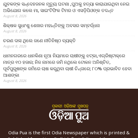
ଯୁବକଙ୍କ ସନ୍ଦେହଜନକ ମୃତ୍ୟୁ ଘଟଣା ,ପୁଅକୁ ହତ୍ୟା କାରାଯାଇଥିବା ନେଇ
ଅଭିଯୋଗ କଲେ ମା, ସାଇଂଟିଫିକ ଟିମର ଓ ଏସଡ଼ିପିଓଙ୍କ ତଦନ୍ତ
August 8, 2026
ଶିକ୍ଷକ ସୁଧାଂଶୁ ଶେଖର ମହାନ୍ତିଙ୍କୁ ଅବସର ସମ୍ବର୍ଦ୍ଧନା
August 8, 2026
ଚରଣ ଦାସ ଥିଲେ ଜଣେ ନୀତିନିଷ୍ଠ ବ୍ୟକ୍ତି
August 8, 2026
ଧାମନଗରରେ ଧାନକିଣା ନୂଆ ନିୟମରେ ଚାଷୀଙ୍କୁ ଝଟ୍‌କା,ଏଗ୍ରିଷ୍ଟାକ୍‌ରେ
ମାତ୍ର ୧୦ ହଜାର; ନିଜ ନାମରେ ଜମି ନଥିଲେ ଟୋକନ ଅନିଶ୍ଚିତ,
ପୂର୍ବପୁରୁଷଙ୍କ ଜମିରେ ଚାଷ କରୁଥିବା ଚାଷୀ ଚିନ୍ତାରେ; ୮୦% ପ୍ରଭାବିତ ହେବା
ଆଶଙ୍କା
August 8, 2026
Odia Pua is the first Odia Newspaper which is printed &