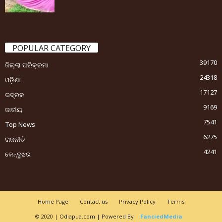
POPULAR CATEGORY
39170
ଜିଲ୍ଲା ପରିକ୍ରମା
24318
ଓଡ଼ିଶା
17127
ଭଦ୍ରକ
9169
ଜାତୀୟ
7541
Top News
6275
ରାଜନୀତି
4241
କେନ୍ଦୁଝର
Home Page
Contact us
Privacy Policy
Terms
© 2020 | Odiapua.com | Powered By
FanciedMedia