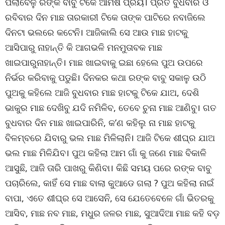
ପିଲାବେଳୁ ରଙ୍କ ବାବୁ ଟିକେ ଆମିଷ ପ୍ରିୟ। ପ୍ରତି ବୁଧବାର ଓ
ରବିବାର ଦିନ ମାଛ ତାରକାରୀ ଟିକେ ତାଙ୍କ ପାଟିରେ ନବାଜିଲେ
ଦିନଟା ଭଲରେ କଟେନି। ଆଜିକାଲି ସେ ଆଉ ମାଛ ହାଟକୁ
ଆସିପାରୁ ନାହାନ୍ତି କି ଆଗଭଳି ମନମୁତାବକ ମାଛ
ଖାଇପାରୁନାହାନ୍ତି। ମାଛ ଖାଇବାକୁ ଇଛା ହେଲେ ପୁଅ ଉପରେ
ନିର୍ଭର କରିବାକୁ ପଡୁଛି। ଦିନକର କଥା ରଙ୍କ ବାବୁ ସକାଳୁ ଉଠି
ପୁଅକୁ କହିଲେ ଆଜି ବୁଧବାର ମାଛ ହାଟକୁ ଟିକେ ଯାଅ, ଦେଶି
ଭାକୁର ମାଛ ଦେଖିବୁ ଯଦି ନମିଳିବ, ତେବେ ଚୁନା ମାଛ ଆଣିବୁ। ଗତ
ବୁଧବାର ଦିନ ମାଛ ଖାଇପାରିନି, କ’ଣ କହିଲୁ ନା ମାଛ ହାଟକୁ
ବିଳମ୍ବରେ ଯିବାରୁ ଭଲ ମାଛ ମିଳିଲାନି। ଆଜି ଟିକେ ଶୀଘ୍ର ଯାଅ
ଭଲ ମାଛ ମିଳିଯିବ। ପୁଅ କହିଲା ଆମ ଗାଁ କୁ ଜଣେ ମାଛ ବିକାଳି
ଆସୁଛି, ଆଜି ତାରି ପାଖରୁ କିଣିବା। କିଛି ସମୟ ପରେ ରଙ୍କ ବାବୁ
ପଚାରିଲେ, କାହିଁ ସେ ମାଛ ବାଲା କୁଆଡେ ଗଲା ? ପୁଅ କହିଲା ନାଇଁ
ବାପା, ଏତେ ଶୀଘ୍ର ସେ ଆସେନି, ସେ ଯେତେବେଳେ ଗାଁ ଭିତରକୁ
ଆସିବ, ମାଛ ନବ ମାଛ, ମଧୁର ଜଳର ମାଛ, ସୁଆଦିଆ ମାଛ କହି ବଡ଼