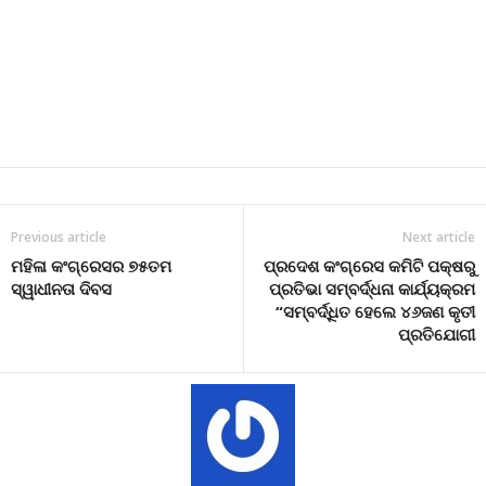
Previous article
Next article
ମହିଳା କଂଗ୍ରେସର ୭୫ତମ
ପ୍ରଦେଶ କଂଗ୍ରେସ କମିଟି ପକ୍ଷରୁ
ସ୍ୱାଧୀନତା ଦିବସ
ପ୍ରତିଭା ସମ୍ବର୍ଦ୍ଧନା କାର୍ଯ୍ୟକ୍ରମ
“ସମ୍ବର୍ଦ୍ଧିତ ହେଲେ ୪୬ଜଣ କୃତୀ
ପ୍ରତିଯୋଗୀ