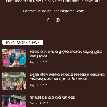
Published from New Delhi & first Odia mobile news site.
Contact us:
odiapuadelhi@gmail.com
EVEN MORE NEWS
ପୌରାଚଂଳ ୧୯ ନମ୍ବର ୱାର୍ଡ଼ରେ କଂଗ୍ରେସ ପକ୍ଷରୁ ଶୁଖିଲା
ଖାଦ୍ୟ ବଂଟନ
August 8, 2026
ଅସୁସ୍ଥ କୀର୍ତନ କଳାକାର ଲୋକନାଥ ବେହେରାଙ୍କ ସହାୟତାରେ
ଆଗେଇଲା ବଳାଜୀପଡ଼ା ଗ୍ରାମ କୀର୍ତନ ମଣ୍ଡଳୀ...
August 8, 2026
ସରକାରୀ ଘର ଯାହା ପାଇଁ ସାତ ସପନ
August 8, 2026