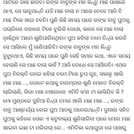
ପାଟିରେ ଡାକ ଛାଡିବ। ରଙ୍କ ବାବୁଙ୍କ ମନ କିନ୍ତୁ ମାଛ ପାଖରେ
ଥାଏ, ସେ ଭାବୁଥାନ୍ତି ଯଦି ମାଛ ବାଲା ନ ଆସେ ତେବେ ଆଜି ବି
ମାଛ ଟିକେ ଖାଇ ହବନି। ପୁଣି କିଛି ସମୟ ପରେ ରଙ୍କ ବାବୁ ପୁଅକୁ
ପଚାରିଲେ ବାହାରେ ଟିକେ ବୁଲିକି ଦେଖେ, କାଳେ ସେ ମାଛ ବାଲା
ଡ଼ାକିଥିବ ଆମେ ଶୁଣିପାରିନଥିବା। ପୁଅ କହିଲା ତମେ ଚିନ୍ତା କରନି
ସେ ଆସିଲେ ମୁଁ ଜାଣିପାରିବି। ରଙ୍କ ବାବୁଙ୍କ ମନ କିନ୍ତୁ
ବୁଝୁନଥାଏ, କିଛି ସମୟ ପରେ ପୁଣି ସେହି ସମାନ କଥା, ଏତେ ସମୟ
ହେଲାଣି ସେ ମାଛ ବାଲା କାହିଁ ? ଆଜି ବୋଧେ ସେ ଆସିବନି। ଏଥର
ପୁଅ ବିରକ୍ତି ହୋଇ କହିଲା ତମେ ଟିକେ ଚୁପ ରୁହ, ସକାଳୁ ଖାଲି
ମାଛ ମାଛ…., ଗୋଟେ କଥାକୁ ବାରମ୍ବାର ଶୁଣି ମୋତେ ବିରକ୍ତି
ଲାଗିଲାଣି, ଦିନେ ମାଛ ନଖାଇଲେ ଏମିତି କ’ଣ ଟା ଭାସିଯିବ କି ?
ମୋ ମୁଣ୍ଡରେ ଦୁନିଆ ଚିନ୍ତା ତମର ଖାଲି ମାଛ ମାଛ …, ରଙ୍କ
ବାବୁ ଆଶ୍ଚର୍ଯ୍ୟ ହୋଇ ପୁଅ ଆଡକୁ ଅନେଇଥାନ୍ତି। ଦୁଃଖର ସହିତ
ପୁଅକୁ କହିଲେ ତୋର ଏ କଟୁବାକ୍ୟ ଶୁଣିସାରିବା ପରେ ମୋର ମାଛ
ଖାଇବା ଇଛା ଟା ମରିଗଲା ରେ… ଏମିତିକା କଥାଗୁଡା ତୋ ପାଖରୁ