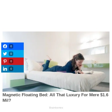
0
0
0
0