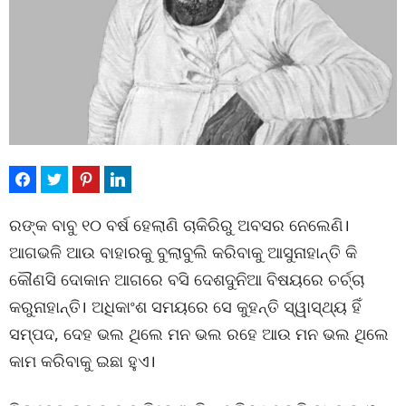
ରଙ୍କ ବାବୁ ୧୦ ବର୍ଷ ହେଲାଣି ଚାକିରିରୁ ଅବସର ନେଲେଣି।
ଆଗଭଳି ଆଉ ବାହାରକୁ ବୁଲାବୁଲି କରିବାକୁ ଆସୁନାହାନ୍ତି କି
କୌଣସି ଦୋକାନ ଆଗରେ ବସି ଦେଶଦୁନିଆ ବିଷୟରେ ଚର୍ଚ୍ଚା
କରୁନାହାନ୍ତି। ଅଧିକାଂଶ ସମୟରେ ସେ କୁହନ୍ତି ସ୍ୱାସ୍ଥ୍ୟ ହିଁ
ସମ୍ପଦ, ଦେହ ଭଲ ଥିଲେ ମନ ଭଲ ରହେ ଆଉ ମନ ଭଲ ଥିଲେ
କାମ କରିବାକୁ ଇଛା ହୁଏ।