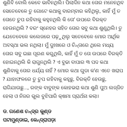
ଶୁଣିବି ବୋଲି କେବେ ଭାବିନଥିଲି। ପିଲାଦିନ କଥା ତୋର ମନେନଥିବ
ସେତେବେଳେ ତୁ ଗୋଟେ କଥାକୁ ବାରମ୍ବାର କହିଥିଲୁ, କାହିଁ ମୁଁ ତ
ତୋତେ ଚୁପ ରହିବାକୁ କହୁନଥିଲି କି ତୋ’ ଉପରେ ବିରକ୍ତ
ହେଉନଥିଲି ? ବରଂ ସ୍ନେହର ସହିତ ତୋର ସବୁ କଥା ଶୁଣୁଥିଲି। ତୁ
ଯେତେବେଳେ କଲେଜରେ ପଢ଼ୁଥିଲୁ ସତେବେଳେ ମୋର ଆର୍ଥିକ
ଅବସ୍ଥା ଭଲ ନଥିଲା। ମୁଁ ଦୁଃଖରେ ଓ ଚିନ୍ତାରେ ଥିଲେ ମଧ୍ୟ
ତୋର ସବୁ ଇଛା ପୂରଣ କରୁଥିଲି, କାହିଁ ମୁଁ ତ ତୋ ଉପରେ ବିରକ୍ତି
ହୋଇନଥିଲି କି ରାଗୁନଥିଲି ? ଏ ବୁଢା ବାପାର ୩ ପଦ କଥା
ଶୁଣିବାକୁ ତୋର ଧର୍ଯ୍ୟ ନାହିଁ ? ମୋର କଥା ଗୁଡା କ’ଣ ଏତେ ଖରାପ
? ଯାହାଫଳରେ ତୁ ଚୁପ ରହିବାକୁ କହୁଛୁ, ବିରକ୍ତି ହେଉଛୁ,
ରାଗିଯାଉଛୁ…, ରଙ୍କ ବାବୁଙ୍କ କୋହଭରା କଥା ଶୁଣି ପୁଅ ଲଜ୍ଜିତ
ହେଲା ଓ ନିଜର ଭୁଲ ବୁଝିପାରି କ୍ଷମା ପ୍ରାର୍ଥନା କଲା।
ଡ. ଗଣେଶ ଚନ୍ଦ୍ର କୁଣ୍ଡ
ପଟାମୁଣ୍ଡାଇ, କେନ୍ଦ୍ରାପଡ଼ା