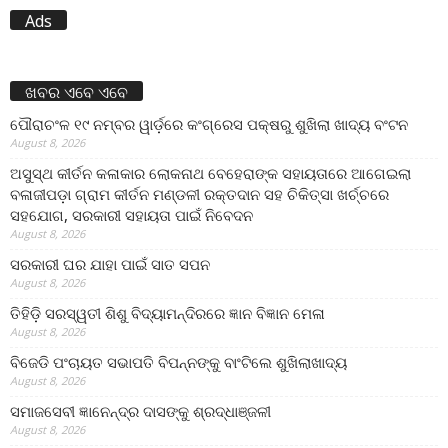
Ads
ଖବର ଏବେ ଏବେ
ପୌରାଚଂଳ ୧୯ ନମ୍ବର ୱାର୍ଡ଼ରେ କଂଗ୍ରେସ ପକ୍ଷରୁ ଶୁଖିଲା ଖାଦ୍ୟ ବଂଟନ
August 8, 2026
ଅସୁସ୍ଥ କୀର୍ତନ କଳାକାର ଲୋକନାଥ ବେହେରାଙ୍କ ସହାୟତାରେ ଆଗେଇଲା
ବଳାଜୀପଡ଼ା ଗ୍ରାମ କୀର୍ତନ ମଣ୍ଡଳୀ ରକ୍ତଦାନ ସହ ଚିକିତ୍ସା ଖର୍ଚ୍ଚରେ
ସହଯୋଗ, ସରକାରୀ ସହାୟତା ପାଇଁ ନିବେଦନ
August 8, 2026
ସରକାରୀ ଘର ଯାହା ପାଇଁ ସାତ ସପନ
August 8, 2026
ତିହିଡି଼ ସରସ୍ୱତୀ ଶିଶୁ ବିଦ୍ୟାମନ୍ଦିରରେ ଜ୍ଞାନ ବିଜ୍ଞାନ ମେଳା
August 8, 2026
ବିଜେଡି ପଂଚାୟତ ସଭାପତି ବିପନ୍ନଙ୍କୁ ବାଂଟିଲେ ଶୁଖିଲାଖାଦ୍ୟ
August 8, 2026
ସମାଜସେବୀ ଜ୍ଞାନେନ୍ଦ୍ର ଦାସଙ୍କୁ ଶ୍ରଦ୍ଧାଞ୍ଜଳୀ
August 8, 2026