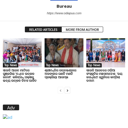
Bureau
https://www.odiapua.com
RELATED ARTICLES
MORE FROM AUTHOR
Top News
Top News
Top News
ସାଉଦି ଆରବ ମାଟିରେ
ଶ୍ରୀମନ୍ଦିର ରତ୍ନଭଣ୍ଡାର
ସାଉଦି ଆରବରେ ଓଡ଼ିଆ
ଗୁଞ୍ଜରିଲା ‘ବନ୍ଦେ ଉତ୍କଳ
ଅଳଙ୍କାର ଗଣତି ମଣତି
ସଂସ୍କୃତିର ମହାସମାବେଶ: ‘ଜୟ
ଜନନୀ’: କଳିଙ୍ଗନ୍ ପକ୍ଷରୁ
ପ୍ରକ୍ରିୟା ଆରମ୍ଭ
ଜଗନ୍ନାଥ’ ଧ୍ୱନିରେ କମ୍ପିଲା
ଭବ୍ୟ ଉତ୍କଳ ଦିବସ ପାଳିତ
ଦମାମ
Adv