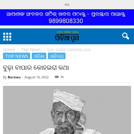
Ads
Home
Top News
ବୁଢ଼ା ବାପାର କୋହଭରା କଥା
TOP NEWS
ଓଡ଼ିଶା
ସାହିତ୍ୟ
ବୁଢ଼ା ବାପାର କୋହଭରା କଥା
By
Bureau
-
August 16, 2022
79