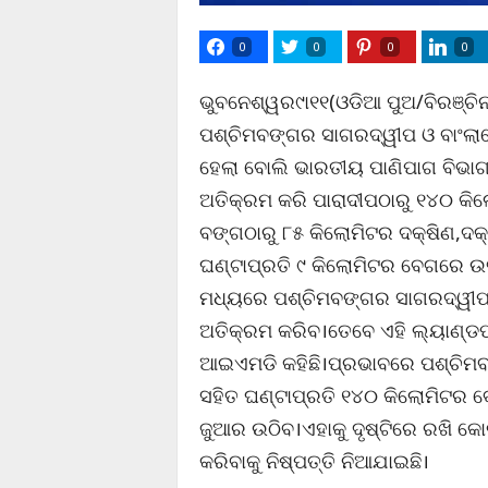
0
0
0
0
ଭୁବନେଶ୍ୱର୯ା୧୧(ଓଡିଆ ପୁଅ/ବିରଞ୍ଚିନାରା
ପଶ୍ଚିମବଙ୍ଗର ସାଗରଦ୍ୱୀପ ଓ ବାଂଲା
ହେଲା ବୋଲି ଭାରତୀୟ ପାଣିପାଗ ବିଭାଗସୁତ
ଅତିକ୍ରମ କରି ପାରାଦୀପଠାରୁ ୧୪୦ କି
ବଙ୍ଗଠାରୁ ୮୫ କିଲୋମିଟର ଦକ୍ଷିଣ,ଦକ୍
ଘଣ୍ଟାପ୍ରତି ୯ କିଲୋମିଟର ବେଗରେ ଉତ୍ତ
ମଧ୍ୟରେ ପଶ୍ଚିମବଙ୍ଗର ସାଗରଦ୍ୱୀପ
ଅତିକ୍ରମ କରିବ।ତେବେ ଏହି ଲ୍ୟାଣ୍ଡଫ
ଆଇଏମଡି କହିଛି।ପ୍ରଭାବରେ ପଶ୍ଚିମବଙ
ସହିତ ଘଣ୍ଟାପ୍ରତି ୧୪୦ କିଲୋମିଟର 
ଜୁଆର ଉଠିବ।ଏହାକୁ ଦୃଷ୍ଟିରେ ରଖି କୋ
କରିବାକୁ ନିଷ୍ପତ୍ତି ନିଆଯାଇଛି।