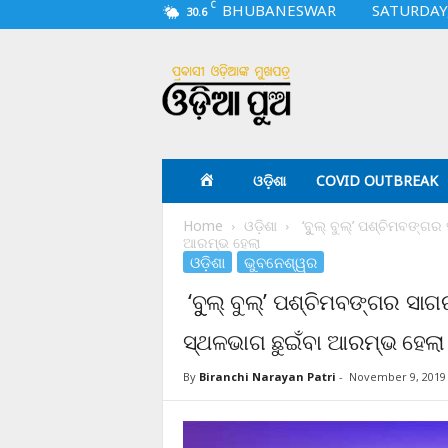
C
BHUBANESWAR
SATURDAY,
30.6
O
d
i
a
p
u
a
ଓଡ଼ିଶା
COVID OUTBREAK
.
c
Home
ଓଡ଼ିଶା
‘ବୁୁଲ୍ ବୁଲ୍‌’ ପଶ୍ଚିମବଙ
o
ଆରମ୍ଭ ହେଲା
m
ଓଡ଼ିଶା
ଭୁବନେଶ୍ୱର
‘ବୁୁଲ୍ ବୁଲ୍‌’ ପଶ୍ଚିମବଙ୍ଗର 
ସ୍ଥଳଭାଗ ଛୁଇଁବା ଆରମ୍ଭ ହେଲା
By
Biranchi Narayan Patri
-
November 9, 2019