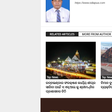
https://www.odiapua.com
RELATED ARTICLES
MORE FROM AUTHOR
Top News
Top New
ରତ୍ନଭଣ୍ଡାର ସଂରକ୍ଷଣ କାର୍ଯ୍ୟ ଶୀଘ୍ର
ବିମାନ ଦ
ସାରିବା ପାଇଁ ଏ.ଏସ୍.ଆଇ.କୁ ଶ୍ରୀମନ୍ଦିର
ବ୍ୟକ୍ତିଙ
ପ୍ରଶାସନର ଚିଠି