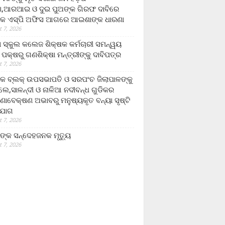
,ଆରଆଇ ଓ ଦୁଇ ପୁଅଙ୍କ ଗିରଫ ଦାବିରେ
କ ଏସ୍‌ପି ଅଫିସ ଆଗରେ ଆଇଶାଙ୍କ ଧାରଣା
 7, 2026
ା ସ୍କୁଲ କଲେଜ ଶିକ୍ଷକ କର୍ମଚାରୀ ସମନ୍ୱୟ
 ପକ୍ଷରୁ ଗଣଶିକ୍ଷା ମନ୍ତ୍ରୀଙ୍କୁ ଦାବିପତ୍ର
 7, 2026
କ ବ୍ଲକ୍ ଉପସଭାପତି ଓ ସରପଂଚ ଜିଲାପାଳଙ୍କୁ
ଲେ,ସାଳନ୍ଦୀ ଓ ନାଳିଆ ନଦୀବନ୍ଧ ଗୁଡିକର
ଣାବେକ୍ଷଣ ଅଭାବରୁ ମନୁଷ୍ୟକୃତ ବନ୍ୟା ସୃଷ୍ଟି
ଯୋଗ
 7, 2026
ଙ୍କ ସନ୍ଦେହଜନକ ମୃତ୍ୟୁ
 7, 2026