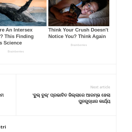
Next article
ରମ
‘ବୁୁଲ୍ ବୁଲ୍‌’ ପ୍ରଭାବିତ ଜିଲ୍ଲାରେ ଆରମ୍ଭ ହେଲା
ପୁନରୁଦ୍ଧାର କାର୍ଯ୍ୟ
tri