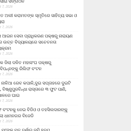
ସାଇ ସଙ୍ଗଠନ
 7, 2026
ତ ଅଲୀ କରାମତଙ୍କ ସ୍ମୃତିରେ ସାହିତ୍ୟ ସଭା ଓ
ୟରା
 7, 2026
ଲା ଆଇନ ସେବା ପ୍ରାଧିକରଣ ପକ୍ଷରୁ ନାରାୟଣ
୍ର ଉଚ୍ଚ ବିଦ୍ୟାଳୟରେ ସଚେତନତା
୍ୟକ୍ରମ
 7, 2026
କ ଜିଲା ଦଳିତ ମହାସଂଘ ପକ୍ଷରୁ
ାବିପନ୍ନଙ୍କୁ ରିଲିଫ ବଂଟନ
 7, 2026
ା ନାଳିଆ ରେବ କପାଳି,ଦୁଇ ସପ୍ତାହରେ ଦୁଇଟି
, ବିଷ୍ଣୁପୁରବିନ୍ଧା ରାସ୍ତାରେ ୩ ଫୁଟ ପାଣି,
ାଳରେ ଘାଇ
 7, 2026
ଫ ବଂଟନକୁ ନେଇ ବିଡିଓ ଓ ତହସିଲଦାରଙ୍କୁ
ଲା ଧାମନଗର ବିଜେଡି
 7, 2026
 ମା’ଙ୍କୁ ମୃତ ଦର୍ଶାଇ ଜମି ହଡ଼ପ