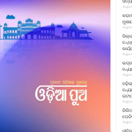
ସତ୍ୟ
August
କରାମ
ମୁଶା
August
ଜିଲ୍
ଚନ୍ଦ
କାର୍ଯ
August
ଭଦ୍ର
ବନ୍ୟ
August
ବଢ଼ିଲ
ବନ୍ୟା
ଇଟାପ
August
ରିଲି
ଘେରି
August
ଜୀବିତ