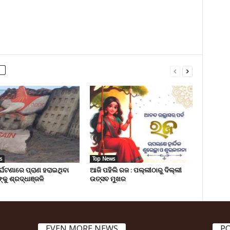
s
Top News
ୁର୍ଘଟଣାରେ ପ୍ରାଣ ହରାଇଥିବା
ଆଜି ପହିଲି ରଜ : ପଲ୍ଲୀଠାରୁ ଦିଲ୍ଲୀ
୍କୁ ଶ୍ରଦ୍ଧାଞ୍ଜଳି
ଉତ୍ସବ ମୁଖର
EVEN MORE NEWS
P