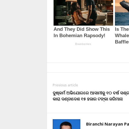
Previous article
ଦୁଷ୍କର୍ମ ଅଭିଯୋଗରେ ଆସାମୀକୁ ୧୦ ବର୍ଷ ସଶ୍
କାରା ଦଣ୍ଡାଦେଶ ୧୫ ହଜାର ଟଙ୍କା ଜରିମାନା
Biranchi Narayan Pa