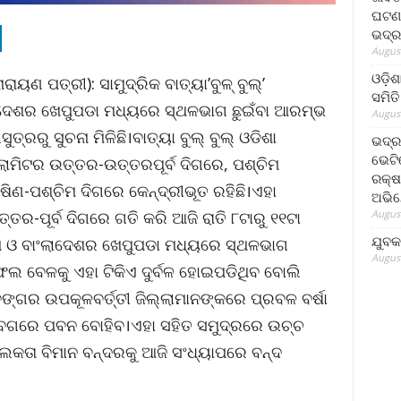
ଘଟଣା
ଭଦ୍ର
August
ଓଡ଼ିଶ
ୟଣ ପତ୍ରୀ): ସାମୁଦ୍ରିକ ବାତ୍ୟା’ବୁଳ୍ ବୁଲ୍‌’
ସମିତି
ଦେଶର ଖେପୁପଡା ମଧ୍ୟରେ ସ୍ଥଳଭାଗ ଛୁଇଁବା ଆରମ୍ଭ
August
୍ରରୁ ସୁଚନା ମିଳିଛି।ବାତ୍ୟା ବୁଲ୍ ବୁଲ୍ ଓଡିଶା
ଭଦ୍ର
ଭେଟି
ଲୋମିଟର ଉତ୍ତର-ଉତ୍ତରପୂର୍ବ ଦିଗରେ, ପଶ୍ଚିମ
ରକ୍ଷ
ଷିଣ-ପଶ୍ଚିମ ଦିଗରେ କେନ୍ଦ୍ରୀଭୂତ ରହିଛି।ଏହା
ଅଭି
August
ର-ପୂର୍ବ ଦିଗରେ ଗତି କରି ଆଜି ରାତି ୮ଟାରୁ ୧୧ଟା
ଯୁବକ
 ଓ ବାଂଲାଦେଶର ଖେପୁପଡା ମଧ୍ୟରେ ସ୍ଥଳଭାଗ
August
ଲ ବେଳକୁ ଏହା ଟିକିଏ ଦୁର୍ବଳ ହୋଇପଡିଥିବ ବୋଲି
୍ଗର ଉପକୂଳବର୍ତ୍ତୀ ଜିଲ୍ଲାମାନଙ୍କରେ ପ୍ରବଳ ବର୍ଷା
ବେଗରେ ପବନ ବୋହିବ।ଏହା ସହିତ ସମୁଦ୍ରରେ ଉଚ୍ଚ
ଲକତା ବିମାନ ବନ୍ଦରକୁ ଆଜି ସଂଧ୍ୟାପରେ ବନ୍ଦ