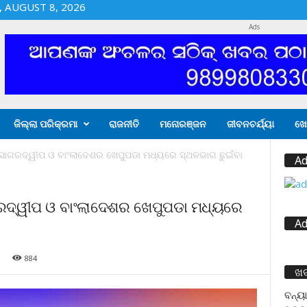
 AUGUST 8, 2026
Ads
ଜିଲ୍ଲା ପରିକ୍ରମା
ରାଜନୀତି
ମନୋରଞ୍ଜନ
ଜୀବନଚର୍ଯ୍ୟା
ଖେ
୍ଗର ସାଗରଦ୍ୱୀପ ଓ ବାଂଲାଦେଶର ଖେପୁପଡା ମଧ୍ୟରେ ସ୍ଥଳଭାଗ ଛୁଇଁବା
Ad
ସାଗରଦ୍ୱୀପ ଓ ବାଂଲାଦେଶର ଖେପୁପଡା ମଧ୍ୟରେ
Ad
884
ଖ
ବନ୍ୟା