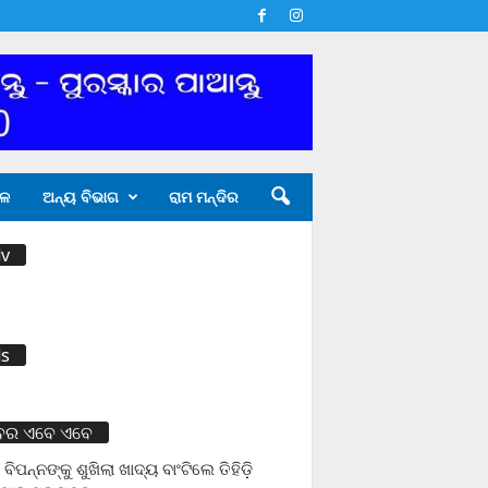
ଳ
ଅନ୍ୟ ବିଭାଗ
ରାମ ମନ୍ଦିର
v
s
ବର ଏବେ ଏବେ
 ବିପନ୍ନଙ୍କୁ ଶୁଖିଲା ଖାଦ୍ୟ ବାଂଟିଲେ ତିହିଡି଼