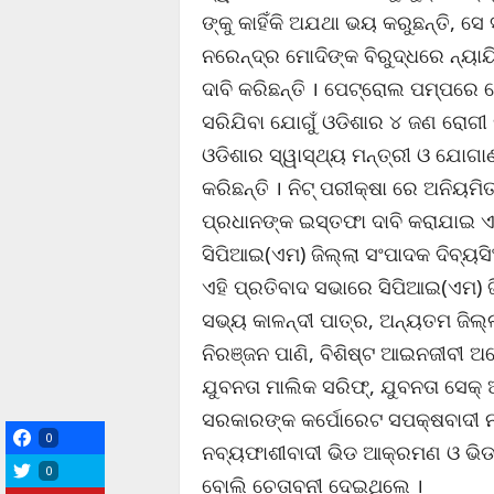
ଙ୍କୁ କାହିଁକି ଅଯଥା ଭୟ କରୁଛନ୍ତି, ସେ
ନରେନ୍ଦ୍ର ମୋଦିଙ୍କ ବିରୁଦ୍ଧରେ ନ୍ୟା
ଦାବି କରିଛନ୍ତି । ପେଟ୍ରୋଲ ପମ୍ପରେ 
ସରିଯିବା ଯୋଗୁଁ ଓଡିଶାର ୪ ଜଣ ରୋଗୀ ମ
ଓଡିଶାର ସ୍ୱାସ୍ଥ୍ୟ ମନ୍ତ୍ରୀ ଓ ଯୋଗା
କରିଛନ୍ତି । ନିଟ୍ ପରୀକ୍ଷା ରେ ଅନିୟମିତ
ପ୍ରଧାନଙ୍କ ଇସ୍ତଫା ଦାବି କରାଯାଇ ଏ
ସିପିଆଇ(ଏମ) ଜିଲ୍ଲା ସଂପାଦକ ଦିବ୍ୟ
ଏହି ପ୍ରତିବାଦ ସଭାରେ ସିପିଆଇ(ଏମ) ଜି
ସଭ୍ୟ କାଳନ୍ଦୀ ପାତ୍ର, ଅନ୍ୟତମ ଜିଲ୍ଲ
ନିରଞ୍ଜନ ପାଣି, ବିଶିଷ୍ଟ ଆଇନଜୀବୀ ଅ
ଯୁବନତା ମାଲିକ ସରିଫ୍‌, ଯୁବନତା ସେକ
ସରକାରଙ୍କ କର୍ପୋରେଟ ସପକ୍ଷବାଦୀ 
0
ନବ୍ୟଫାଶୀବାଦୀ ଭିଡ ଆକ୍ରମଣ ଓ ଭିଡ
0
ବୋଲି ଚେତାବନୀ ଦେଇଥିଲେ ।