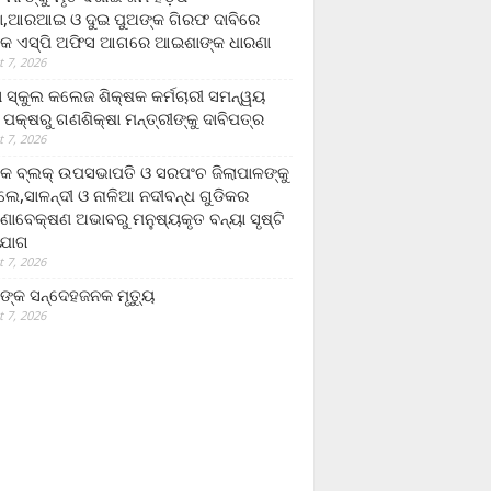
,ଆରଆଇ ଓ ଦୁଇ ପୁଅଙ୍କ ଗିରଫ ଦାବିରେ
କ ଏସ୍‌ପି ଅଫିସ ଆଗରେ ଆଇଶାଙ୍କ ଧାରଣା
 7, 2026
ା ସ୍କୁଲ କଲେଜ ଶିକ୍ଷକ କର୍ମଚାରୀ ସମନ୍ୱୟ
 ପକ୍ଷରୁ ଗଣଶିକ୍ଷା ମନ୍ତ୍ରୀଙ୍କୁ ଦାବିପତ୍ର
 7, 2026
କ ବ୍ଲକ୍ ଉପସଭାପତି ଓ ସରପଂଚ ଜିଲାପାଳଙ୍କୁ
ଲେ,ସାଳନ୍ଦୀ ଓ ନାଳିଆ ନଦୀବନ୍ଧ ଗୁଡିକର
ଣାବେକ୍ଷଣ ଅଭାବରୁ ମନୁଷ୍ୟକୃତ ବନ୍ୟା ସୃଷ୍ଟି
ଯୋଗ
 7, 2026
ଙ୍କ ସନ୍ଦେହଜନକ ମୃତ୍ୟୁ
 7, 2026