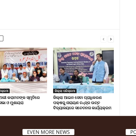
ିକ୍ରମା
ଜିଲ୍ଲା ପରିକ୍ରମା
ଅଲୀ କରାମତଙ୍କ ସ୍ମୃତିରେ
ଜିଲ୍ଲା ଆଇନ ସେବା ପ୍ରାଧିକରଣ
 ସଭା ଓ ମୁଶାୟରା
ପକ୍ଷରୁ ନାରାୟଣ ଚନ୍ଦ୍ର ଉଚ୍ଚ
ବିଦ୍ୟାଳୟରେ ସଚେତନତା କାର୍ଯ୍ୟକ୍ରମ
EVEN MORE NEWS
P