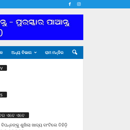
ଳ
ଅନ୍ୟ ବିଭାଗ
ରାମ ମନ୍ଦିର
v
s
ବର ଏବେ ଏବେ
 ବିପନ୍ନଙ୍କୁ ଶୁଖିଲା ଖାଦ୍ୟ ବାଂଟିଲେ ତିହିଡି଼