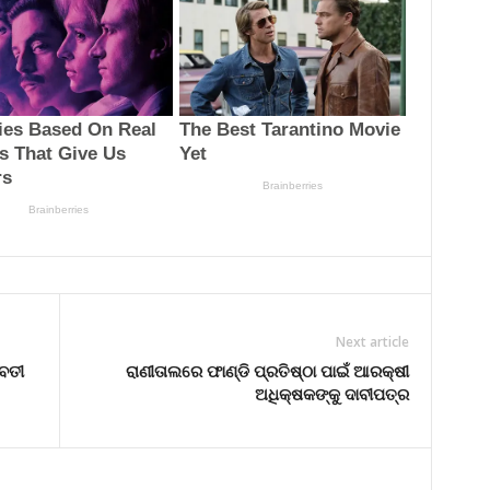
Next article
ଭବତୀ
ରାଣୀତାଲରେ ଫାଣ୍ଡି ପ୍ରତିଷ୍ଠା ପାଇଁ ଆରକ୍ଷୀ
ଅଧିକ୍ଷକଙ୍କୁ ଦାବୀପତ୍ର