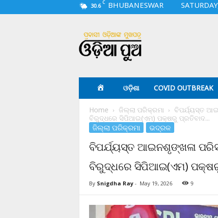
C
BHUBANESWAR
SATURDAY,
30.6
O
d
i
a
p
u
a
ଓଡ଼ିଶା
COVID OUTBREAK
.
c
Home
ଜିଲ୍ଲା ପରିକ୍ରମା
ବିପର୍ଯ୍ୟସ୍ତ ଆ
o
ବିରୁଦ୍ଧରେ ସିପିଆଇ(ଏମ) ପକ୍ଷରୁ ପ୍ରତିବାଦ...
m
ଜିଲ୍ଲା ପରିକ୍ରମା
ଭଦ୍ରକ
ବିପର୍ଯ୍ୟସ୍ତ ଆଇନଶୃଙ୍ଖଳା ପରି
ବିରୁଦ୍ଧରେ ସିପିଆଇ(ଏମ) ପକ୍ଷର
By
Snigdha Ray
-
May 19, 2026
9