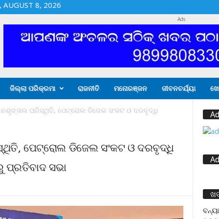
 AUGUST 8, 2026
Ads
ଜିଲ୍ଲା ପରିକ୍ରମା
ରାଜନୀତି
ମନୋରଞ୍ଜନ
ଜୀବନଚର୍ଯ୍ୟା
ଖେ
ଇନଶୃଙ୍ଖଳା ପରିସ୍ଥିତି, ପେଟ୍ରୋଲ ଡିଜେଲ ସଂକଟ ଓ ଦରବୃଦ୍ଧି
Ad
ସ୍ଥିତି, ପେଟ୍ରୋଲ ଡିଜେଲ ସଂକଟ ଓ ଦରବୃଦ୍ଧି
Ad
ୁ ପ୍ରତିବାଦ ସଭା
ଖ
ବନ୍ୟା