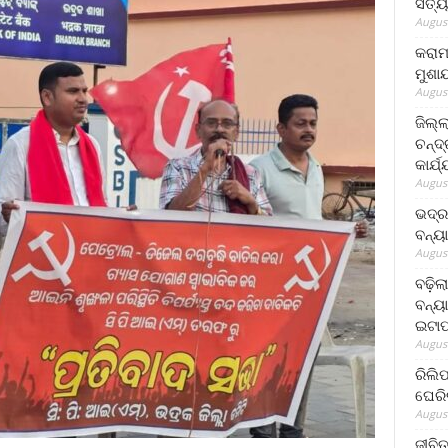
ସତ୍ୟ
August
କରାମ
ମୁଶା
August
ଜିଲ୍
ଚନ୍ଦ
କାର୍ଯ
August
ଭଦ୍ର
ବନ୍ୟ
August
ବଢ଼ିଲ
ବନ୍ୟା
ଇଟାପ
August
ରିଲି
ଘେରି
August
ଜୀବିତ