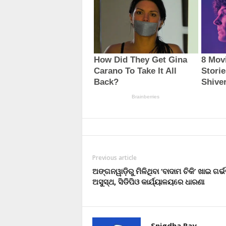
Previous article
ଅଙ୍ଗନୱାଡ଼ିରୁ ମିଳିଥିବା ‘ବାଦାମ ଚିକି’ ଖାଇ ଗର୍
ଅସୁସ୍ଥ, ସିଡିପିଓ କାର୍ଯ୍ୟାଳୟରେ ଧାରଣା
Snigdha Ray