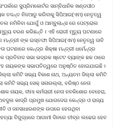
 ସଂପର୍କରେ ସୁପ୍ରିମକୋର୍ଟର ସାମ୍ବିଧାନିକ ଖଣ୍ଡପୀଠ
ୟିକ ତଦନ୍ତ ନିଜଆଡୁ କରିବାକୁ ସିପିଆଇ(ଏମ) ନେତୃତ୍ୱ
ତେଲ ନମିଳିବା ଯୋଗୁଁ ଓ ଆମ୍ବୁଲାନ୍ସ ରେ ପେଟ୍ରୋଲ
ୃତ୍ୟୁ ବରଣ କରିଛନ୍ତି । ଏହି ରୋଗୀ ମୃତ୍ୟୁ ଘଟଣାରେ
ଣ ମନ୍ତ୍ରୀ ଙ୍କ ଇସ୍ତଫା ସିପିଆଇ(ଏମ) ନେତୃତ୍ୱ ଦାବି
ତା ଘଟଣାରେ କେନ୍ଦ୍ର ଶିକ୍ଷା ମନ୍ତ୍ରୀ ଧର୍ମେନ୍ଦ୍ର
କ ପ୍ରତିବାଦ ସଭା ଭଦ୍ରକ ଷ୍ଟେଟ ବ୍ୟାଙ୍କ ଛକ ଠାରେ
ସିଂହ ନାୟକଙ୍କ ସଭାପତିତ୍ୱରେ ଅନୁଷ୍ଠିତ ହୋଇଯାଇଛି ।
ଲ୍ଲା କମିଟି ସଭ୍ୟ ବିକାଶ ନାଥ, ଅନ୍ୟତମ ଜିଲ୍ଲା କମିଟି
ା କମିଟି ସଭ୍ୟ ସେକ୍ ସନାଉଲ୍ଲା, ବରିଷ୍ଠ ନେତା
ଶୋକ ନାୟକ, ବୀମା କର୍ମଚାରୀ ନେତା ନବକିଶୋର ବେହେରା,
୍ ଅବଦୁଲ କାଦ୍ରି ପ୍ରମୁଖ ଯୋଗଦେଇ କେନ୍ଦ୍ର ଓ ରାଜ୍ୟ
ନୀତି ଓ ଜନସାଧାରଣଙ୍କ ଉପରେ ହେଉଥିବା
ହତ୍ୟା ବିରୁଦ୍ଧରେ ଆଗାମୀ ଦିନରେ ତୀବ୍ର ଲଢେଇ ହେବ