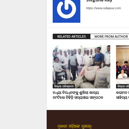
https://www.odiapua.com
RELATED ARTICLES
MORE FROM AUTHOR
ଜିଲ୍ଲା ପରିକ୍ରମା
ଜିଲ୍ଲା ପର
ବନ୍ୟା ବିପନ୍ନଙ୍କୁ ଶୁଖିଲା ଖାଦ୍ୟ
କରାମତ 
ବାଂଟିଲେ ତିହିଡି଼ ସତ୍ୟସାଇ ସଙ୍ଗଠନ
ସାହିତ୍ୟ