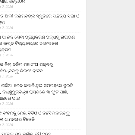
ସାଇ ସଙ୍ଗଠନ
 7, 2026
ତ ଅଲୀ କରାମତଙ୍କ ସ୍ମୃତିରେ ସାହିତ୍ୟ ସଭା ଓ
ୟରା
 7, 2026
ଲା ଆଇନ ସେବା ପ୍ରାଧିକରଣ ପକ୍ଷରୁ ନାରାୟଣ
୍ର ଉଚ୍ଚ ବିଦ୍ୟାଳୟରେ ସଚେତନତା
୍ୟକ୍ରମ
 7, 2026
କ ଜିଲା ଦଳିତ ମହାସଂଘ ପକ୍ଷରୁ
ାବିପନ୍ନଙ୍କୁ ରିଲିଫ ବଂଟନ
 7, 2026
ା ନାଳିଆ ରେବ କପାଳି,ଦୁଇ ସପ୍ତାହରେ ଦୁଇଟି
, ବିଷ୍ଣୁପୁରବିନ୍ଧା ରାସ୍ତାରେ ୩ ଫୁଟ ପାଣି,
ାଳରେ ଘାଇ
 7, 2026
ଫ ବଂଟନକୁ ନେଇ ବିଡିଓ ଓ ତହସିଲଦାରଙ୍କୁ
ଲା ଧାମନଗର ବିଜେଡି
 7, 2026
 ମା’ଙ୍କୁ ମୃତ ଦର୍ଶାଇ ଜମି ହଡ଼ପ