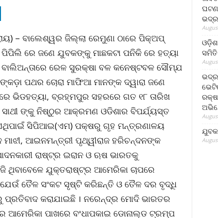
ଘଟଣା
ଭଦ୍ର
August
ରାୟ) – ବାଲେଶ୍ୱର ଜିଲ୍ଲା ରେମୁଣା ଠାରେ ପିକ୍‌ଅପ୍
ଓଡ଼ିଶ
ା ପିପିଲି ରେ ଜଣେ ଯୁବକଙ୍କୁ ମାଛକଟା ପନିକି ରେ ହତ୍ୟା
ସମିତି
August
 ବାଲିଅନ୍ତାରେ ରେଳ ସୁରକ୍ଷା ବଳ କନେଷ୍ଟବଳ ସୌମ୍‌ଯ
ଭଦ୍ର
ମାଙ୍କଡ଼ା ପଥର ଚୋରା ମାଫିଆ ମାନଙ୍କ ଦ୍ୱାରା ଜଣେ
ଭେଟି
୍ଲାରେ ଭିଡହତ୍ୟା, ବ୍ରହ୍ମପୁର ସହରରେ ଗତ ୧୮ ତାରିଖ
ରକ୍ଷ
ଅଭି
ସାଥୀ ଙ୍କୁ ନିଷ୍ଠୁର ଆକ୍ରମଣ ଓଡିଶାର ବିପର୍ଯ୍ୟସ୍ତ
August
 ଏଥିପାଇଁ ସିପିଆଇ(ଏମ) ପକ୍ଷରୁ ଗୃହ ମନ୍ତ୍ରଣାଳୟ
ଯୁବକ
ନ ମାଝୀ, ଆଇନମନ୍ତ୍ରୀ ପୃଥ୍ୱୀରାଜ ହରିଚନ୍ଦନଙ୍କ
August
ପାଦନକାରୀ ରାଷ୍ଟ୍ର ଇରାନ ଓ ଋଷ ଭାରତକୁ
ଜି ଥିବାବେଳେ ଯୁକ୍ତରାଷ୍ଟ୍ର ଆମେରିକା ଚାପରେ
େଉଁ ତୈଳ ସଂକଟ ସୃଷ୍ଟି କରିଛନ୍ତି ଓ ତୈଳ ଦର ବୃଦ୍ଧି
ଷରୁ ପ୍ରତିବାଦ କରାଯାଇଛି । ନରେନ୍ଦ୍ର ମୋଦି ଭାରତର
୍ଟ୍ର ଆମେରିକା ପାଖରେ ବଂଧାପକାଇ ଡୋନାଲ୍ଡ ଟ୍ରମ୍ପ