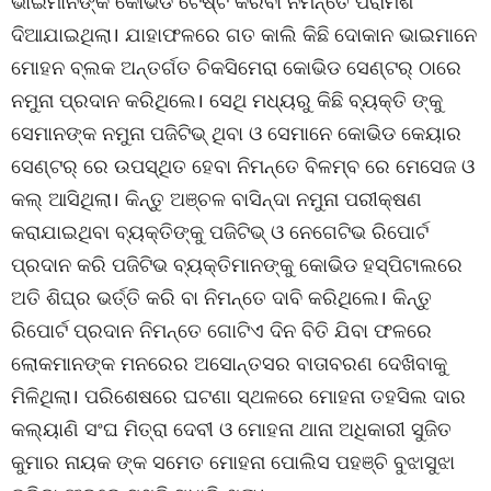
ଭାଇମାନଙ୍କ କୋଭିଡ ଟେଷ୍ଟ କରିବା ନିମନ୍ତେ ପରାମର୍ଶ
ଦିଆଯାଇଥିଲା। ଯାହାଫଳରେ ଗତ କାଲି କିଛି ଦୋକାନ ଭାଇମାନେ
ମୋହନ ବ୍ଲକ ଅନ୍ତର୍ଗତ ଚିକସିମେରା କୋଭିଡ ସେଣ୍ଟର୍ ଠାରେ
ନମୁନା ପ୍ରଦାନ କରିଥିଲେ। ସେଥି ମଧ୍ୟରୁ କିଛି ବ୍ୟକ୍ତି ଙ୍କୁ
ସେମାନଙ୍କ ନମୁନା ପଜିଟିଭ୍ ଥିବା ଓ ସେମାନେ କୋଭିଡ କେୟାର
ସେଣ୍ଟର୍ ରେ ଉପସ୍ଥିତ ହେବା ନିମନ୍ତେ ବିଳମ୍ବ ରେ ମେସେଜ ଓ
କଲ୍ ଆସିଥିଲା। କିନ୍ତୁ ଅଞ୍ଚଳ ବାସିନ୍ଦା ନମୁନା ପରୀକ୍ଷଣ
କରାଯାଇଥିବା ବ୍ୟକ୍ତିଙ୍କୁ ପଜିଟିଭ୍ ଓ ନେଗେଟିଭ ରିପୋର୍ଟ
ପ୍ରଦାନ କରି ପଜିଟିଭ ବ୍ୟକ୍ତିମାନଙ୍କୁ କୋଭିଡ ହସ୍ପିଟାଲରେ
ଅତି ଶିଘ୍ର ଭର୍ତ୍ତି କରି ବା ନିମନ୍ତେ ଦାବି କରିଥିଲେ। କିନ୍ତୁ
ରିପୋର୍ଟ ପ୍ରଦାନ ନିମନ୍ତେ ଗୋଟିଏ ଦିନ ବିତି ଯିବା ଫଳରେ
ଲୋକମାନଙ୍କ ମନରେର ଅସୋନ୍ତସର ବାତାବରଣ ଦେଖିବାକୁ
ମିଳିଥିଲା। ପରିଶେଷରେ ଘଟଣା ସ୍ଥଳରେ ମୋହନା ତହସିଲ ଦାର
କଲ୍ୟାଣି ସଂଘ ମିତ୍ରା ଦେବୀ ଓ ମୋହନା ଥାନା ଅଧିକାରୀ ସୁଜିତ
କୁମାର ନାୟକ ଙ୍କ ସମେତ ମୋହନା ପୋଲିସ ପହଞ୍ଚି ବୁଝାସୁଝା