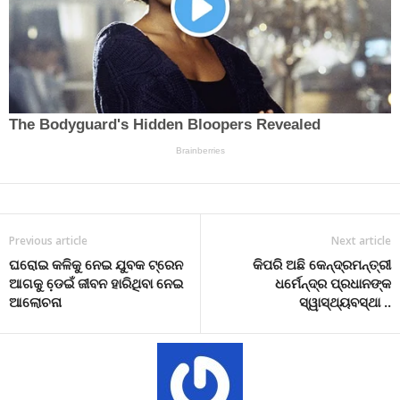
Previous article
Next article
ଘରୋଇ କଳିକୁ ନେଇ ଯୁବକ ଟ୍ରେନ
କିପରି ଅଛି କେନ୍ଦ୍ରମନ୍ତ୍ରୀ
ଆଗକୁ ଡେ଼ଇଁ ଜୀବନ ହାରିଥିବା ନେଇ
ଧର୍ମେନ୍ଦ୍ର ପ୍ରଧାନଙ୍କ
ଆଲୋଚନା
ସ୍ୱାସ୍ଥ୍ୟବସ୍ଥା ..