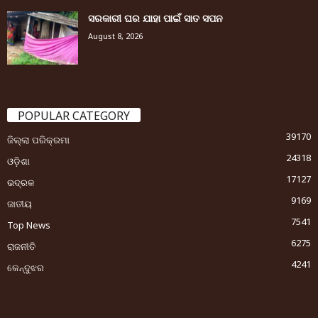
ସରକାରୀ ଘର ଯାହା ପାଇଁ ସାତ ସପନ
August 8, 2026
POPULAR CATEGORY
39170
ଜିଲ୍ଲା ପରିକ୍ରମା
24318
ଓଡ଼ିଶା
17127
ଭଦ୍ରକ
9169
ଜାତୀୟ
7541
Top News
6275
ରାଜନୀତି
4241
କେନ୍ଦୁଝର