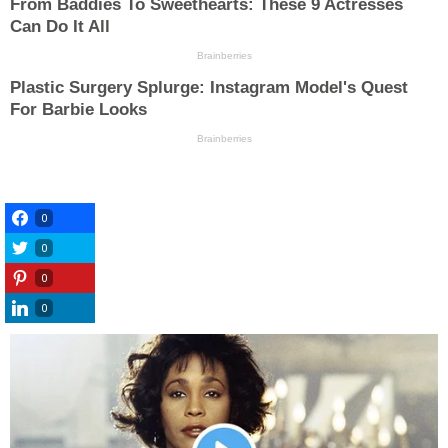
0
0
0
0