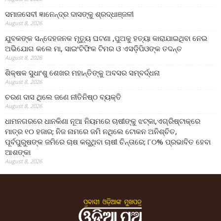
ସମାଜସେବୀ ଜ୍ଞାନେନ୍ଦ୍ର ଦାସଙ୍କୁ ଶ୍ରଦ୍ଧାଞ୍ଜଳୀ
August 8, 2026
ଯୁବକଙ୍କ ସନ୍ଦେହଜନକ ମୃତ୍ୟୁ ଘଟଣା ,ପୁଅକୁ ହତ୍ୟା କାରାଯାଇଥିବା ନେଇ
ଅଭିଯୋଗ କଲେ ମା, ସାଇଂଟିଫିକ ଟିମର ଓ ଏସଡ଼ିପିଓଙ୍କ ତଦନ୍ତ
August 8, 2026
ଶିକ୍ଷକ ସୁଧାଂଶୁ ଶେଖର ମହାନ୍ତିଙ୍କୁ ଅବସର ସମ୍ବର୍ଦ୍ଧନା
August 8, 2026
ଚରଣ ଦାସ ଥିଲେ ଜଣେ ନୀତିନିଷ୍ଠ ବ୍ୟକ୍ତି
August 8, 2026
ଧାମନଗରରେ ଧାନକିଣା ନୂଆ ନିୟମରେ ଚାଷୀଙ୍କୁ ଝଟ୍‌କା,ଏଗ୍ରିଷ୍ଟାକ୍‌ରେ
ମାତ୍ର ୧୦ ହଜାର; ନିଜ ନାମରେ ଜମି ନଥିଲେ ଟୋକନ ଅନିଶ୍ଚିତ,
ପୂର୍ବପୁରୁଷଙ୍କ ଜମିରେ ଚାଷ କରୁଥିବା ଚାଷୀ ଚିନ୍ତାରେ; ୮୦% ପ୍ରଭାବିତ ହେବା
ଆଶଙ୍କା
August 8, 2026