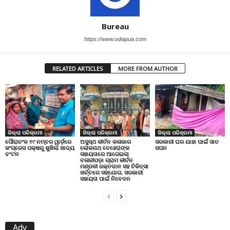
Bureau
https://www.odiapua.com
RELATED ARTICLES
MORE FROM AUTHOR
ଜିଲ୍ଲା ପରିକ୍ରମା
ଜିଲ୍ଲା ପରିକ୍ରମା
ଜିଲ୍ଲା ପରିକ୍ରମା
ପୌରାଚଂଳ ୧୯ ନମ୍ବର ୱାର୍ଡ଼ରେ
ଅସୁସ୍ଥ କୀର୍ତନ କଳାକାର
ସରକାରୀ ଘର ଯାହା ପାଇଁ ସାତ
କଂଗ୍ରେସ ପକ୍ଷରୁ ଶୁଖିଲା ଖାଦ୍ୟ
ଲୋକନାଥ ବେହେରାଙ୍କ
ସପନ
ବଂଟନ
ସହାୟତାରେ ଆଗେଇଲା
ବଳାଜୀପଡ଼ା ଗ୍ରାମ କୀର୍ତନ
ମଣ୍ଡଳୀ ରକ୍ତଦାନ ସହ ଚିକିତ୍ସା
ଖର୍ଚ୍ଚରେ ସହଯୋଗ, ସରକାରୀ
ସହାୟତା ପାଇଁ ନିବେଦନ
Adv