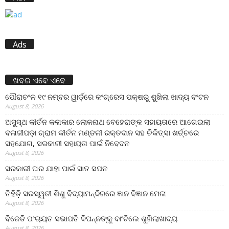
Ads
ଖବର ଏବେ ଏବେ
ପୌରାଚଂଳ ୧୯ ନମ୍ବର ୱାର୍ଡ଼ରେ କଂଗ୍ରେସ ପକ୍ଷରୁ ଶୁଖିଲା ଖାଦ୍ୟ ବଂଟନ
August 8, 2026
ଅସୁସ୍ଥ କୀର୍ତନ କଳାକାର ଲୋକନାଥ ବେହେରାଙ୍କ ସହାୟତାରେ ଆଗେଇଲା
ବଳାଜୀପଡ଼ା ଗ୍ରାମ କୀର୍ତନ ମଣ୍ଡଳୀ ରକ୍ତଦାନ ସହ ଚିକିତ୍ସା ଖର୍ଚ୍ଚରେ
ସହଯୋଗ, ସରକାରୀ ସହାୟତା ପାଇଁ ନିବେଦନ
August 8, 2026
ସରକାରୀ ଘର ଯାହା ପାଇଁ ସାତ ସପନ
August 8, 2026
ତିହିଡି଼ ସରସ୍ୱତୀ ଶିଶୁ ବିଦ୍ୟାମନ୍ଦିରରେ ଜ୍ଞାନ ବିଜ୍ଞାନ ମେଳା
August 8, 2026
ବିଜେଡି ପଂଚାୟତ ସଭାପତି ବିପନ୍ନଙ୍କୁ ବାଂଟିଲେ ଶୁଖିଲାଖାଦ୍ୟ
August 8, 2026