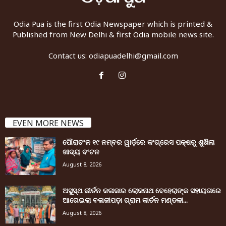
Odia Pua is the first Odia Newspaper which is printed &
Published from New Delhi & first Odia mobile news site.
Contact us:
odiapuadelhi@gmail.com
EVEN MORE NEWS
ପୌରାଚଂଳ ୧୯ ନମ୍ବର ୱାର୍ଡ଼ରେ କଂଗ୍ରେସ ପକ୍ଷରୁ ଶୁଖିଲା
ଖାଦ୍ୟ ବଂଟନ
August 8, 2026
ଅସୁସ୍ଥ କୀର୍ତନ କଳାକାର ଲୋକନାଥ ବେହେରାଙ୍କ ସହାୟତାରେ
ଆଗେଇଲା ବଳାଜୀପଡ଼ା ଗ୍ରାମ କୀର୍ତନ ମଣ୍ଡଳୀ...
August 8, 2026