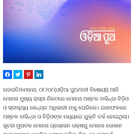
ଗଜପତି/ମୋହନା, ୦୮/୦୮(ଓଡ଼ିଆ ପୁଅ/ହନୀ ବିଷୋୟୀ) ଆଜି
ମୋହନା ମୁଖ୍ୟ ରାସ୍ତା ନିକଟରେ ମୋହନା ଅଞ୍ଚଳ ବାସିନ୍ଦା ବିଡ଼ିଓ
ଓ ସ୍ବାସ୍ଥ୍ୟ କେନ୍ଦ୍ର ଅଧିକାରୀ ଙ୍କୁ ଘେରିଲେ। ଯାହାଫଳରେ
ଅଞ୍ଚଳ ବାସିନ୍ଦା ଓ ବିଡ଼ିଓଙ୍କ ମଧ୍ୟରେ ଯୁକ୍ତି ତର୍କ ହୋଇଥିଲା।
ସୂଚନା ମୁତାବକ ମୋହନା ପ୍ରଶାସନ ପକ୍ଷରୁ ମୋହନା ଦୋକାନ