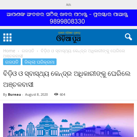
Ads
Home
ଗଜପତି
ବିଡ଼ିଓ ଓ ସ୍ବାସ୍ଥ୍ୟ କେନ୍ଦ୍ର ଅଧିକାରୀଙ୍କୁ ଘେରିଲେ
ଅଞ୍ଚଳବାସୀ
ଗଜପତି
ଜିଲ୍ଲା ପରିକ୍ରମା
ବିଡ଼ିଓ ଓ ସ୍ବାସ୍ଥ୍ୟ କେନ୍ଦ୍ର ଅଧିକାରୀଙ୍କୁ ଘେରିଲେ
ଅଞ୍ଚଳବାସୀ
By
Bureau
-
August 8, 2020
604