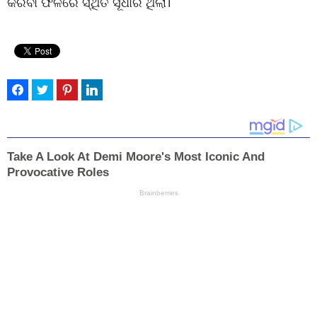
କରିବା ଫଳରେ ସ୍ଥିତି ସୂଧାରି ଥିଲା।