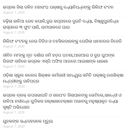
ଭଦ୍ରକ ଜିଲା ଦଳିତ ମହାସଂଘ ପକ୍ଷରୁ ବନ୍ୟାବିପନ୍ନଙ୍କୁ ରିଲିଫ ବଂଟନ
August 7, 2026
ବଢ଼ିଲା ନାଳିଆ ରେବ କପାଳି,ଦୁଇ ସପ୍ତାହରେ ଦୁଇଟି ବନ୍ୟା, ବିଷ୍ଣୁପୁରବିନ୍ଧା
ରାସ୍ତାରେ ୩ ଫୁଟ ପାଣି, ଇଟାପାଳରେ ଘାଇ
August 7, 2026
ରିଲିଫ ବଂଟନକୁ ନେଇ ବିଡିଓ ଓ ତହସିଲଦାରଙ୍କୁ ଘେରିଲା ଧାମନଗର ବିଜେଡି
August 7, 2026
ଜୀବିତ ମା’ଙ୍କୁ ମୃତ ଦର୍ଶାଇ ଜମି ହଡ଼ପ ଘଟଣା,ଆରଆଇ ଓ ଦୁଇ ପୁଅଙ୍କ
ଗିରଫ ଦାବିରେ ଭଦ୍ରକ ଏସ୍‌ପି ଅଫିସ ଆଗରେ ଆଇଶାଙ୍କ ଧାରଣା
August 7, 2026
ଓଡ଼ିଶା ସ୍କୁଲ କଲେଜ ଶିକ୍ଷକ କର୍ମଚାରୀ ସମନ୍ୱୟ ସମିତି ପକ୍ଷରୁ ଗଣଶିକ୍ଷା
ମନ୍ତ୍ରୀଙ୍କୁ ଦାବିପତ୍ର
August 7, 2026
ଭଦ୍ରକ ବ୍ଲକ୍ ଉପସଭାପତି ଓ ସରପଂଚ ଜିଲାପାଳଙ୍କୁ ଭେଟିଲେ,ସାଳନ୍ଦୀ ଓ
ନାଳିଆ ନଦୀବନ୍ଧ ଗୁଡିକର ରକ୍ଷଣାବେକ୍ଷଣ ଅଭାବରୁ ମନୁଷ୍ୟକୃତ ବନ୍ୟା
ସୃଷ୍ଟି ଅଭିଯୋଗ
August 7, 2026
ଯୁବକଙ୍କ ସନ୍ଦେହଜନକ ମୃତ୍ୟୁ
August 7, 2026