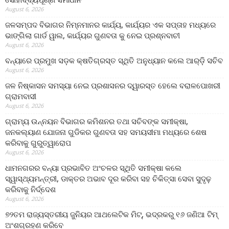
August 6, 2026
ଜଳସମ୍ପଦ ବିଭାଗର ନିମ୍ନମାନର କାର୍ଯ୍ୟ, କାର୍ଯ୍ୟର ଏକ ସପ୍ତାହ ମଧ୍ୟରେ
ଭାଙ୍ଗିଲା ଗାର୍ଡ ୱାଲ, କାର୍ଯ୍ୟର ଗୁଣବତା କୁ ନେଇ ପ୍ରଶ୍ନବାଚୀ
August 6, 2026
ବନ୍ୟାରେ ପ୍ରମୁଖ ସଡ଼କ କ୍ଷତିଗ୍ରସ୍ତ ସ୍ଥିତି ଅନୁଧ୍ୟାନ କଲେ ଆର୍‌ଡ଼ି ସଚିବ
August 6, 2026
ଜଳ ନିଷ୍କାସନ ସମସ୍ୟା ନେଇ ପ୍ରଶାସନର ଦ୍ୱାରସ୍ତ ହେଲେ ବରାଳପୋଖରୀ
ଗ୍ରାମବାସୀ
August 6, 2026
ଗ୍ରାମ୍ୟ ଉନ୍ନୟନ ବିଭାଗର କମିଶନର ତଥା ସଚିବଙ୍କ ସମୀକ୍ଷା,
ଜନକଲ୍ୟାଣ ଯୋଜନା ଗୁଡିକର ଗୁଣବତା ସହ ସମୟସୀମା ମଧ୍ୟରେ ଶେଷ
କରିବାକୁ ଗୁରୁତ୍ୱାରୋପ
August 6, 2026
ଧାମନଗରର ବନ୍ୟା ପ୍ରଭାବିତ ଅଂଚଳର ସ୍ଥିତି ସମୀକ୍ଷା କଲେ
ସ୍ୱାସ୍ଥ୍ୟମନ୍ତ୍ରୀ, ଡାକ୍ତର ଅଭାବ ଦୂର କରିବା ସହ ଚିକିତ୍ସା ସେବା ସୁଦୃଢ଼
କରିବାକୁ ନିର୍ଦ୍ଦେଶ
August 6, 2026
୭୨ତମ ରାଜ୍ୟସ୍ତରୀୟ ଜୁନିୟର ଆଥଲେଟିକ ମିଟ୍‌, ଭଦ୍ରକରୁ ୧୬ ଜଣିଆ ଟିମ୍
ଅଂଶଗ୍ରହଣ କରିବେ