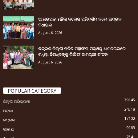
ଆଗରପଡା ମହିଳା କଲେଜ ପରିଦର୍ଶନ କଲେ ଭଦ୍ରକ
ବିଧାୟକ
August 6, 2026
ଭଦ୍ରକ ଜିଲ୍ଲା ଦଳିତ ମହାସଂଘ ପକ୍ଷରୁ ଧାମନଗରରେ
ବନ୍ୟା ବିପନ୍ନଙ୍କୁ ରିଲିଫ ସାମଗ୍ରୀ ବଂଟନ
August 6, 2026
POPULAR CATEGORY
39145
ଜିଲ୍ଲା ପରିକ୍ରମା
24318
ଓଡ଼ିଶା
17102
ଭଦ୍ରକ
9169
ଜାତୀୟ
7541