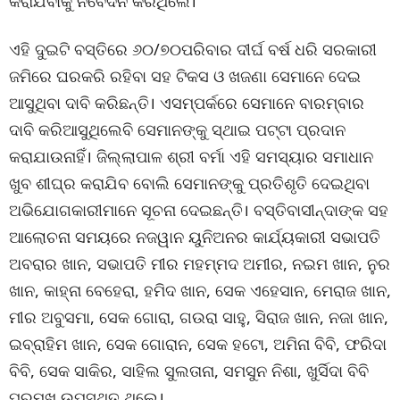
କରାଯିବାକୁ ନିବେଦନ କରିଥିଲେ।
ଏହି ଦୁଇଟି ବସ୍ତିରେ ୬୦/୭୦ପରିବାର ଦୀର୍ଘ ବର୍ଷ ଧରି ସରକାରୀ
ଜମିରେ ଘରକରି ରହିବା ସହ ଟିକସ ଓ ଖଜଣା ସେମାନେ ଦେଇ
ଆସୁଥିବା ଦାବି କରିଛନ୍ତି। ଏସମ୍ପର୍କରେ ସେମାନେ ବାରମ୍ବାର
ଦାବି କରିଆସୁଥିଲେବି ସେମାନଙ୍କୁ ସ୍ଥାଇ ପଟ୍ଟା ପ୍ରଦାନ
କରାଯାଉନାହିଁ। ଜିଲ୍ଲାପାଳ ଶ୍ରୀ ବର୍ମା ଏହି ସମସ୍ୟାର ସମାଧାନ
ଖୁବ ଶୀଘ୍ର କରାଯିବ ବୋଲି ସେମାନଙ୍କୁ ପ୍ରତିଶୃତି ଦେଇଥିବା
ଅଭିଯୋଗକାରୀମାନେ ସୂଚନା ଦେଇଛନ୍ତି। ବସ୍ତିବାସୀନ୍ଦାଙ୍କ ସହ
ଆଲୋଚନା ସମୟରେ ନଜୱାନ ୟୁନିଅନର କାର୍ଯ୍ୟକାରୀ ସଭାପତି
ଅବରାର ଖାନ, ସଭାପତି ମୀର ମହମ୍ମଦ ଅମୀର, ନଇମ ଖାନ, ନୁର
ଖାନ, କାହ୍ନା ବେହେରା, ହମିଦ ଖାନ, ସେକ ଏହେସାନ, ମେରାଜ ଖାନ,
ମୀର ଅବୁସମା, ସେକ ଗୋରା, ଗଉରା ସାହୁ, ସିରାଜ ଖାନ, ନଜା ଖାନ,
ଇବ୍ରାହିମ ଖାନ, ସେକ ଗୋରାନ, ସେକ ହଟୋ, ଅମିନା ବିବି, ଫରିଦା
ବିବି, ସେକ ସାକିର, ସାହିଲ ସୁଲତାନା, ସମସୁନ ନିଶା, ଖୁର୍ସିଦା ବିବି
ପ୍ରମୁଖ ଉପସ୍ଥିତ ଥିଲେ।