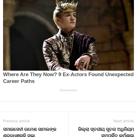
Previous article
Next article
ସମାଜସେବୀ ରମେଶ ସାମଲଙ୍କ
ଜିଲ୍ଲା ସ୍ତରୀୟ ସୂଚନା ଅଧିନିୟମ
ଶ୍ରଦ୍ଧାଞ୍ଜଳି ସଭା
ସମ୍ପର୍କିତ କର୍ମଶାଳା