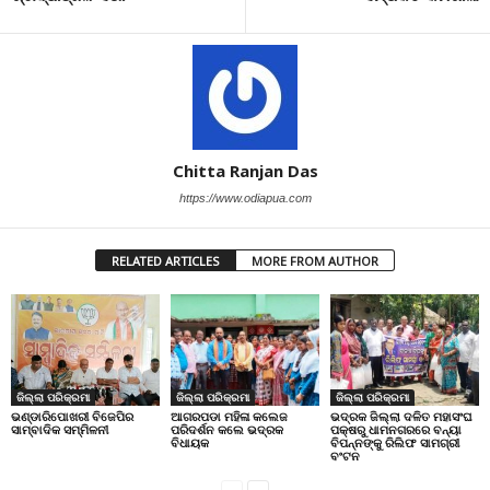
Chitta Ranjan Das
https://www.odiapua.com
RELATED ARTICLES
MORE FROM AUTHOR
ଜିଲ୍ଲା ପରିକ୍ରମା
ଜିଲ୍ଲା ପରିକ୍ରମା
ଜିଲ୍ଲା ପରିକ୍ରମା
ଭଣ୍ଡାରିପୋଖରୀ ବିଜେପିର
ଆଗରପଡା ମହିଳା କଲେଜ
ଭଦ୍ରକ ଜିଲ୍ଲା ଦଳିତ ମହାସଂଘ
ସାମ୍ବାଦିକ ସମ୍ମିଳନୀ
ପରିଦର୍ଶନ କଲେ ଭଦ୍ରକ
ପକ୍ଷରୁ ଧାମନଗରରେ ବନ୍ୟା
ବିଧାୟକ
ବିପନ୍ନଙ୍କୁ ରିଲିଫ ସାମଗ୍ରୀ
ବଂଟନ