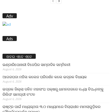
Adv
Ads
ଖବର ଏବେ ଏବେ
ଭଣ୍ଡାରିପୋଖରୀ ବିଜେପିର ସାମ୍ବାଦିକ ସମ୍ମିଳନୀ
August 6, 2026
ଆଗରପଡା ମହିଳା କଲେଜ ପରିଦର୍ଶନ କଲେ ଭଦ୍ରକ ବିଧାୟକ
August 6, 2026
ଭଦ୍ରକ ଜିଲ୍ଲା ଦଳିତ ମହାସଂଘ ପକ୍ଷରୁ ଧାମନଗରରେ ବନ୍ୟା ବିପନ୍ନଙ୍କୁ
ରିଲିଫ ସାମଗ୍ରୀ ବଂଟନ
August 6, 2026
ରାଷ୍ଟ୍ର ପାଇଁ ମଧ୍ୟସ୍ଥତା ୩.୦ ମାଧ୍ୟମରେ ବିଚାରାଧୀନ ମାମଲାଗୁଡ଼ିକର
ସୌହାର୍ଦ୍ଦ୍ୟପୂର୍ଣ୍ଣ ସମାଧାନ