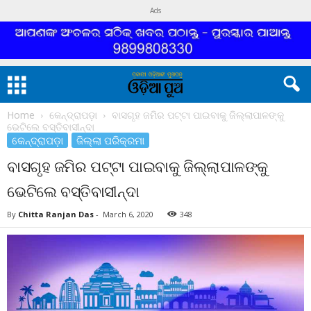
Ads
Home
କେନ୍ଦ୍ରାପଡ଼ା
ବାସଗୃହ ଜମିର ପଟ୍ଟା ପାଇବାକୁ ଜିଲ୍ଲାପାଳଙ୍କୁ
ଭେଟିଲେ ବସ୍ତିବାସୀନ୍ଦା
କେନ୍ଦ୍ରାପଡ଼ା
ଜିଲ୍ଲା ପରିକ୍ରମା
ବାସଗୃହ ଜମିର ପଟ୍ଟା ପାଇବାକୁ ଜିଲ୍ଲାପାଳଙ୍କୁ
ଭେଟିଲେ ବସ୍ତିବାସୀନ୍ଦା
By
Chitta Ranjan Das
-
March 6, 2020
348