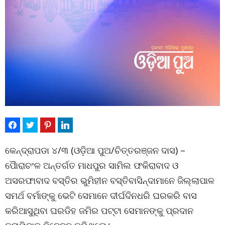
କେନ୍ଦ୍ରାପଡା ୪/୩ (ଓଡ଼ିଆ ପୁଅ/ଚିତ୍ତରଞ୍ଜନ ଦାସ) –
ପୈାରାଚଂଳ ଅନ୍ତର୍ଗତ ମାଧପୁର ସାମିଲ ଫକିରାବାଦ ଓ
ଅସରଫାବାଦ ବସ୍ତିର ଭୁମିହୀନ ବସ୍ତିବାସିନ୍ଦାମାନେ ଜିଲ୍ଲାପାଳ
ସମର୍ଥ ବର୍ମାଙ୍କୁ ଭେଟି ସେମାନେ ଦୀର୍ଘଦିନଧରି ଘରକରି ବାସ
କରିଆସୁଥିବା ଘରଡିହ ଜମିର ପଟ୍ଟା ସେମାନଙ୍କୁ ପ୍ରଦାନ