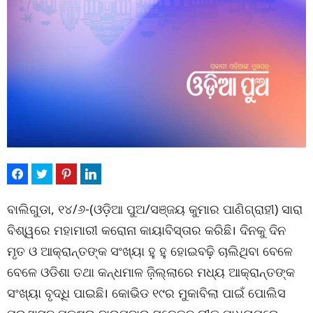
ବାଲିଗୁଡା, ୧୪/୬-(ଓଡ଼ିଆ ପୁଅ/ସଞ୍ଜୟ କୁମାର ପାଣିଗ୍ରାହୀ) ସାରା
ବିଶ୍ୱରେ ମହାମାରୀ କରୋନା କାୟାବିସ୍ତାର କରିଛି। ଦିନକୁ ଦିନ
ମୃତ ଓ ଆକ୍ରାନ୍ତଙ୍କ ସଂଖ୍ୟା ହୁ ହୁ ହୋଇବଢ଼ି ଚାଲିଥିବା ବେଳେ
ବେଳେ ଓଡିଶା ତଥା କନ୍ଧମାଳ ଜ଼ିଲ୍ଲାରେ ମଧ୍ୟ ଆକ୍ରାନ୍ତଙ୍କ
ସଂଖ୍ୟା ବୃଦ୍ଧି ପାଇଛି। କୋଭିଡ ୧୯ର ମୁକାବିଲା ପାଇଁ ପୋଲିସ