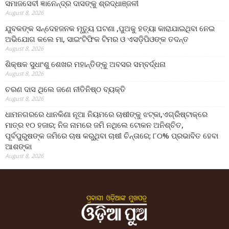
ସମାଜସେବୀ ଜ୍ଞାନେନ୍ଦ୍ର ଦାସଙ୍କୁ ଶ୍ରଦ୍ଧାଞ୍ଜଳୀ
August 8, 2026
ଯୁବକଙ୍କ ସନ୍ଦେହଜନକ ମୃତ୍ୟୁ ଘଟଣା ,ପୁଅକୁ ହତ୍ୟା କାରାଯାଇଥିବା ନେଇ
ଅଭିଯୋଗ କଲେ ମା, ସାଇଂଟିଫିକ ଟିମର ଓ ଏସଡ଼ିପିଓଙ୍କ ତଦନ୍ତ
August 8, 2026
ଶିକ୍ଷକ ସୁଧାଂଶୁ ଶେଖର ମହାନ୍ତିଙ୍କୁ ଅବସର ସମ୍ବର୍ଦ୍ଧନା
August 8, 2026
ଚରଣ ଦାସ ଥିଲେ ଜଣେ ନୀତିନିଷ୍ଠ ବ୍ୟକ୍ତି
August 8, 2026
ଧାମନଗରରେ ଧାନକିଣା ନୂଆ ନିୟମରେ ଚାଷୀଙ୍କୁ ଝଟ୍‌କା,ଏଗ୍ରିଷ୍ଟାକ୍‌ରେ
ମାତ୍ର ୧୦ ହଜାର; ନିଜ ନାମରେ ଜମି ନଥିଲେ ଟୋକନ ଅନିଶ୍ଚିତ,
ପୂର୍ବପୁରୁଷଙ୍କ ଜମିରେ ଚାଷ କରୁଥିବା ଚାଷୀ ଚିନ୍ତାରେ; ୮୦% ପ୍ରଭାବିତ ହେବା
ଆଶଙ୍କା
August 8, 2026