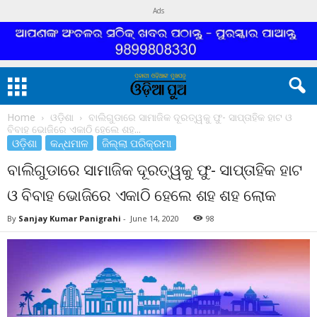
Ads
Home
ଓଡ଼ିଶା
ବାଲିଗୁଡାରେ ସାମାଜିକ ଦୂରତ୍ୱକୁ ଫୁ- ସାପ୍ତାହିକ ହାଟ ଓ
ବିବାହ ଭୋଜିରେ ଏକାଠି ହେଲେ ଶହ...
ଓଡ଼ିଶା
କନ୍ଧମାଳ
ଜିଲ୍ଲା ପରିକ୍ରମା
ବାଲିଗୁଡାରେ ସାମାଜିକ ଦୂରତ୍ୱକୁ ଫୁ- ସାପ୍ତାହିକ ହାଟ
ଓ ବିବାହ ଭୋଜିରେ ଏକାଠି ହେଲେ ଶହ ଶହ ଲୋକ
By
Sanjay Kumar Panigrahi
-
June 14, 2020
98