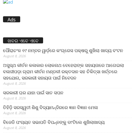
Ads
ଖବର ଏବେ ଏବେ
ପୌରାଚଂଳ ୧୯ ନମ୍ବର ୱାର୍ଡ଼ରେ କଂଗ୍ରେସ ପକ୍ଷରୁ ଶୁଖିଲା ଖାଦ୍ୟ ବଂଟନ
August 8, 2026
ଅସୁସ୍ଥ କୀର୍ତନ କଳାକାର ଲୋକନାଥ ବେହେରାଙ୍କ ସହାୟତାରେ ଆଗେଇଲା
ବଳାଜୀପଡ଼ା ଗ୍ରାମ କୀର୍ତନ ମଣ୍ଡଳୀ ରକ୍ତଦାନ ସହ ଚିକିତ୍ସା ଖର୍ଚ୍ଚରେ
ସହଯୋଗ, ସରକାରୀ ସହାୟତା ପାଇଁ ନିବେଦନ
August 8, 2026
ସରକାରୀ ଘର ଯାହା ପାଇଁ ସାତ ସପନ
August 8, 2026
ତିହିଡି଼ ସରସ୍ୱତୀ ଶିଶୁ ବିଦ୍ୟାମନ୍ଦିରରେ ଜ୍ଞାନ ବିଜ୍ଞାନ ମେଳା
August 8, 2026
ବିଜେଡି ପଂଚାୟତ ସଭାପତି ବିପନ୍ନଙ୍କୁ ବାଂଟିଲେ ଶୁଖିଲାଖାଦ୍ୟ
August 8, 2026