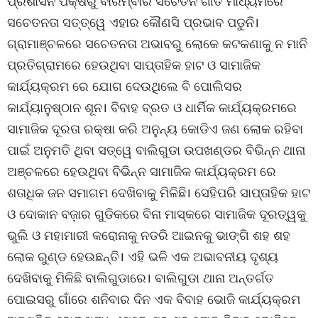
ପ୍ରଶାସନ ପକ୍ଷରୁ ବାରମ୍ବାର ସଚେତନ ଗୀତ ମାଧ୍ୟମରେ
ସଚେତନତା ସତ୍ତ୍ୱେ ଏହାର କୌଣସି ପ୍ରଭାବ ପଡୁନି।
ଗ୍ରାମାଞ୍ଚଳରେ ସଚେତନତା ଅଭାବରୁ ଲୋକେ କଟକଣାକୁ ନ ମାନି
ପ୍ରତିଗ୍ରାମରେ ହେଉଥିବା ସାପ୍ତାହିକ ହାଟ ଓ ସାମାଜିକ
କାର୍ଯ୍ୟକ୍ରମ ରେ ଯୋଗ ଦେଉଥିଲେ ବି ପୋଲିସର
କାର୍ଯ୍ୟାନୁଷ୍ଠାନ ଶୂନ। ବିବାହ ବ୍ରତ ଓ ଧାର୍ମିକ କାର୍ଯ୍ୟକ୍ରମରେ
ସାମାଜିକ ଦୂରତା ରକ୍ଷା କରି ଅନୁନ୍ୟ କୋଡିଏ ଜଣ ଲୋକ ରହିବା
ପାଇଁ ଅନୁମତି ଥିବା ସତ୍ୱେ ବାଲିଗୁଡା ଉପଖଣ୍ଡର ବିଭିନ୍ନ ଥାନା
ଅଞ୍ଚଳରେ ହେଉଥିବା ବିଭିନ୍ନ ସାମାଜିକ କାର୍ଯ୍ୟକ୍ରମ ରେ
ଶତାଧିକ ଜନ ସମାଗମ ଦେଖିବାକୁ ମିଳିଛି। ସେହିପରି ସାପ୍ତାହିକ ହାଟ
ଓ ଦୋକାନ ବଜ଼ାର ଗୁଡିକରେ ବିନା ମାସ୍କରେ ସାମାଜିକ ଦୂରତ୍ୱକୁ
ଭୁଲି ଓ ମହାମାରୀ କରୋନାକୁ ନଡରି ଆଇନକୁ ଭାଙ୍ଗି ଶହ ଶହ
ଲୋକ ରୁଣ୍ଡ ହେଉଛନ୍ତି। ଏହି ଭଳି ଏକ ଅଭାବନୀୟ ଦୃଶ୍ୟ
ଦେଖିବାକୁ ମିଳିଛି ବାଲିଗୁଡାରେ। ବାଲିଗୁଡା ଥାନା ଅନ୍ତର୍ଗତ
ପୋଇସରୁ ଗାଁରେ ଶନିବାର ଦିନ ଏକ ବିବାହ ଭୋଜି କାର୍ଯ୍ୟକ୍ରମ