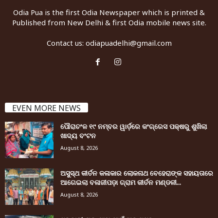
Odia Pua is the first Odia Newspaper which is printed &
Published from New Delhi & first Odia mobile news site.
Contact us:
odiapuadelhi@gmail.com
EVEN MORE NEWS
ପୌରାଚଂଳ ୧୯ ନମ୍ବର ୱାର୍ଡ଼ରେ କଂଗ୍ରେସ ପକ୍ଷରୁ ଶୁଖିଲା
ଖାଦ୍ୟ ବଂଟନ
August 8, 2026
ଅସୁସ୍ଥ କୀର୍ତନ କଳାକାର ଲୋକନାଥ ବେହେରାଙ୍କ ସହାୟତାରେ
ଆଗେଇଲା ବଳାଜୀପଡ଼ା ଗ୍ରାମ କୀର୍ତନ ମଣ୍ଡଳୀ...
August 8, 2026