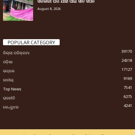
ସରକାରୀ ଘର ଯାହା ପାଇଁ ସାତ ସପନ
August 8, 2026
POPULAR CATEGORY
39170
ଜିଲ୍ଲା ପରିକ୍ରମା
24318
ଓଡ଼ିଶା
17127
ଭଦ୍ରକ
9169
ଜାତୀୟ
7541
Top News
6275
ରାଜନୀତି
4241
କେନ୍ଦୁଝର