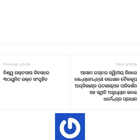
Previous article
Next article
ବିଶ୍ୱ ରକ୍ତଦାତା ଦିବସରେ
ଆସାମ ଗସ୍ତର ଦ୍ୱିତୀୟ ଦିନରେ
୩୦ୟୁନିଟ ରକ୍ତ ସଂଗୃହିତ
କେନ୍ଦ୍ରମନ୍ତ୍ରୀ ବାଗଜାନ ତୈଳକୂପ
ଅଗ୍ନିକାଣ୍ଡ ଘଟଣାସ୍ଥଳ ପରିଦର୍ଶନ
ସହ ସ୍ଥିତି ଅନୁଧ୍ୟାନ କଲେ
ଧର୍ମେନ୍ଦ୍ର ପ୍ରଧାନ