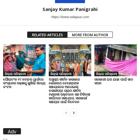
Sanjay Kumar Panigrahi
https://www.odiapua.com
RELATED ARTICLES
MORE FROM AUTHOR
ଜିଲ୍ଲା ପରିକ୍ରମା
ଜିଲ୍ଲା ପରିକ୍ରମା
ଜିଲ୍ଲା ପରିକ୍ରମା
ପୌରାଚଂଳ ୧୯ ନମ୍ବର ୱାର୍ଡ଼ରେ
ଅସୁସ୍ଥ କୀର୍ତନ କଳାକାର
ସରକାରୀ ଘର ଯାହା ପାଇଁ ସାତ
କଂଗ୍ରେସ ପକ୍ଷରୁ ଶୁଖିଲା ଖାଦ୍ୟ
ଲୋକନାଥ ବେହେରାଙ୍କ
ସପନ
ବଂଟନ
ସହାୟତାରେ ଆଗେଇଲା
ବଳାଜୀପଡ଼ା ଗ୍ରାମ କୀର୍ତନ
ମଣ୍ଡଳୀ ରକ୍ତଦାନ ସହ ଚିକିତ୍ସା
ଖର୍ଚ୍ଚରେ ସହଯୋଗ, ସରକାରୀ
ସହାୟତା ପାଇଁ ନିବେଦନ
Adv