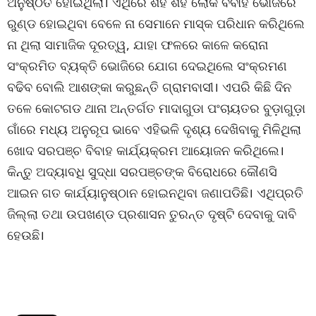
ଅନୁଷ୍ଠିତ ହୋଇଥିଲା। ଏଥିରେ ଶହ ଶହ ଲୋକ ବିବାହ ଭୋଜିରେ
ରୁଣ୍ଡ ହୋଇଥିବା ବେଳେ ନା ସେମାନେ ମାସ୍କ ପରିଧାନ କରିଥିଲେ
ନା ଥିଲା ସାମାଜିକ ଦୂରତ୍ୱ, ଯାହା ଫଳରେ କାଳେ କରୋନା
ସଂକ୍ରମିତ ବ୍ୟକ୍ତି ଭୋଜିରେ ଯୋଗ ଦେଇଥିଲେ ସଂକ୍ରମଣ
ବଢିବ ବୋଲି ଆଶଙ୍କା କରୁଛନ୍ତି ଗ୍ରାମବାସୀ। ଏପରି କିଛି ଦିନ
ତଳେ କୋଟଗଡ ଥାନା ଅନ୍ତର୍ଗତ ମାଦାଗୁଡା ପଂଚାୟତର ବୁଡ଼ାଗୁଡ଼ା
ଗାଁରେ ମଧ୍ୟ ଅନୁରୂପ ଭାବେ ଏହିଭଳି ଦୃଶ୍ୟ ଦେଖିବାକୁ ମିଳିଥିଲା
ଖୋଦ ସରପଞ୍ଚ ବିବାହ କାର୍ଯ୍ୟକ୍ରମ ଆୟୋଜନ କରିଥିଲେ।
କିନ୍ତୁ ଅଦ୍ୟାବଧି ସୁଦ୍ଧା ସରପଞ୍ଚଙ୍କ ବିରୋଧରେ କୌଣସି
ଆଇନ ଗତ କାର୍ଯ୍ୟାନୁଷ୍ଠାନ ହୋଇନଥିବା ଜଣାପଡିଛି। ଏଥିପ୍ରତି
ଜିଲ୍ଲା ତଥା ଉପଖଣ୍ଡ ପ୍ରଶାସନ ତୁରନ୍ତ ଦୃଷ୍ଟି ଦେବାକୁ ଦାବି
ହେଉଛି।