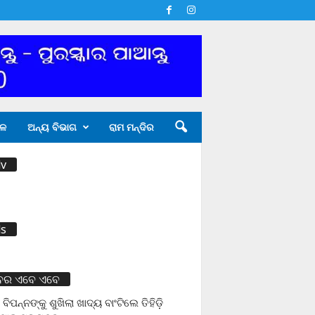
ଳ
ଅନ୍ୟ ବିଭାଗ
ରାମ ମନ୍ଦିର
v
s
ବର ଏବେ ଏବେ
 ବିପନ୍ନଙ୍କୁ ଶୁଖିଲା ଖାଦ୍ୟ ବାଂଟିଲେ ତିହିଡି଼