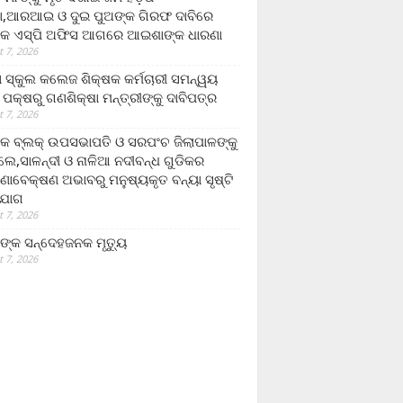
,ଆରଆଇ ଓ ଦୁଇ ପୁଅଙ୍କ ଗିରଫ ଦାବିରେ
କ ଏସ୍‌ପି ଅଫିସ ଆଗରେ ଆଇଶାଙ୍କ ଧାରଣା
 7, 2026
ା ସ୍କୁଲ କଲେଜ ଶିକ୍ଷକ କର୍ମଚାରୀ ସମନ୍ୱୟ
 ପକ୍ଷରୁ ଗଣଶିକ୍ଷା ମନ୍ତ୍ରୀଙ୍କୁ ଦାବିପତ୍ର
 7, 2026
କ ବ୍ଲକ୍ ଉପସଭାପତି ଓ ସରପଂଚ ଜିଲାପାଳଙ୍କୁ
ଲେ,ସାଳନ୍ଦୀ ଓ ନାଳିଆ ନଦୀବନ୍ଧ ଗୁଡିକର
ଣାବେକ୍ଷଣ ଅଭାବରୁ ମନୁଷ୍ୟକୃତ ବନ୍ୟା ସୃଷ୍ଟି
ଯୋଗ
 7, 2026
ଙ୍କ ସନ୍ଦେହଜନକ ମୃତ୍ୟୁ
 7, 2026