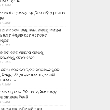
ସାଇ ସଙ୍ଗଠନ
 7, 2026
ତ ଅଲୀ କରାମତଙ୍କ ସ୍ମୃତିରେ ସାହିତ୍ୟ ସଭା ଓ
ୟରା
 7, 2026
ଲା ଆଇନ ସେବା ପ୍ରାଧିକରଣ ପକ୍ଷରୁ ନାରାୟଣ
୍ର ଉଚ୍ଚ ବିଦ୍ୟାଳୟରେ ସଚେତନତା
୍ୟକ୍ରମ
 7, 2026
କ ଜିଲା ଦଳିତ ମହାସଂଘ ପକ୍ଷରୁ
ାବିପନ୍ନଙ୍କୁ ରିଲିଫ ବଂଟନ
 7, 2026
ା ନାଳିଆ ରେବ କପାଳି,ଦୁଇ ସପ୍ତାହରେ ଦୁଇଟି
, ବିଷ୍ଣୁପୁରବିନ୍ଧା ରାସ୍ତାରେ ୩ ଫୁଟ ପାଣି,
ାଳରେ ଘାଇ
 7, 2026
ଫ ବଂଟନକୁ ନେଇ ବିଡିଓ ଓ ତହସିଲଦାରଙ୍କୁ
ଲା ଧାମନଗର ବିଜେଡି
 7, 2026
 ମା’ଙ୍କୁ ମୃତ ଦର୍ଶାଇ ଜମି ହଡ଼ପ