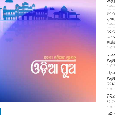
ସତ୍ୟ
August
କରାମ
ମୁଶା
August
ଜିଲ୍
ଚନ୍ଦ
କାର୍ଯ
August
ଭଦ୍ର
ବନ୍ୟ
August
ବଢ଼ିଲ
ବନ୍ୟା
ଇଟାପ
August
ରିଲି
ଘେରି
August
ଜୀବିତ