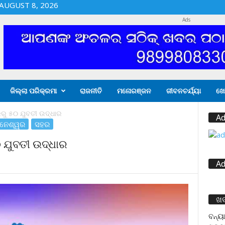
AUGUST 8, 2026
Ads
ଜିଲ୍ଲା ପରିକ୍ରମା
ରାଜନୀତି
ମନୋରଞ୍ଜନ
ଜୀବନଚର୍ଯ୍ୟା
ଖେ
ରରୁ ୫୦ ଯୁବତୀ ଉଦ୍ଧାର
Ad
ବନେଶ୍ୱର
ସହର
୦ ଯୁବତୀ ଉଦ୍ଧାର
Ad
ଖ
ବନ୍ୟା