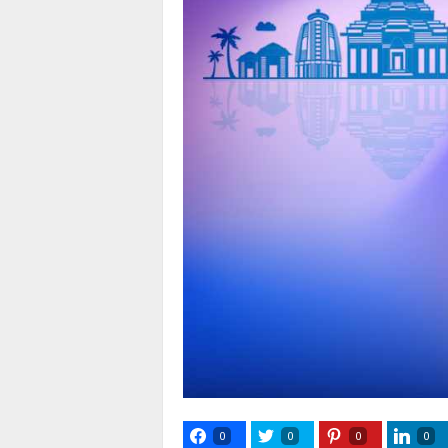
0
0
0
0