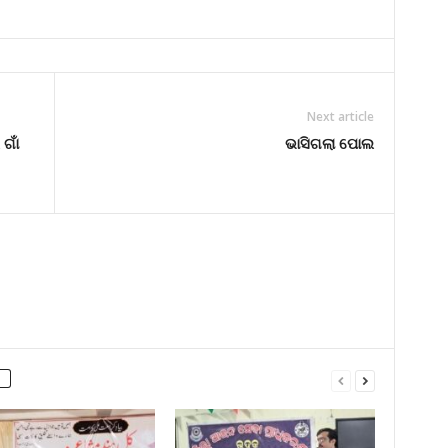
Next article
ଗାଁ
ଭାସିଗଲା ପୋଲ