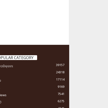
OPULAR CATEGORY
39157
ା ପରିକ୍ରମା
24318
17114
କ
9169
ୟ
7541
News
6275
ି