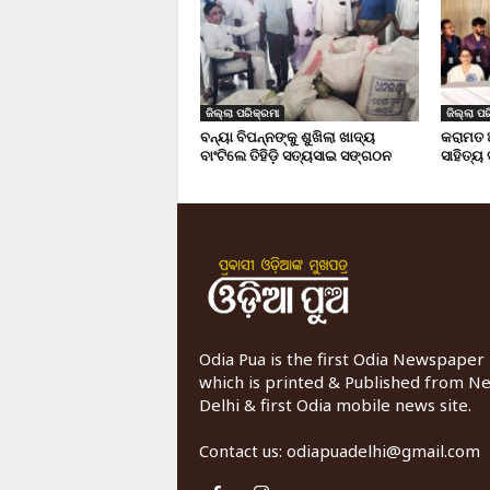
ଜିଲ୍ଲା ପରିକ୍ରମା
ଜିଲ୍ଲା ପର
ବନ୍ୟା ବିପନ୍ନଙ୍କୁ ଶୁଖିଲା ଖାଦ୍ୟ
କରାମତ 
ବାଂଟିଲେ ତିହିଡି଼ ସତ୍ୟସାଇ ସଙ୍ଗଠନ
ସାହିତ୍ୟ
Odia Pua is the first Odia Newspaper
which is printed & Published from N
Delhi & first Odia mobile news site.
Contact us:
odiapuadelhi@gmail.com