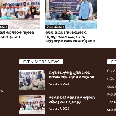
ିକ୍ରମା
ଜିଲ୍ଲା ପରିକ୍ରମା
ଅଲୀ କରାମତଙ୍କ ସ୍ମୃତିରେ
ଜିଲ୍ଲା ଆଇନ ସେବା ପ୍ରାଧିକରଣ
 ସଭା ଓ ମୁଶାୟରା
ପକ୍ଷରୁ ନାରାୟଣ ଚନ୍ଦ୍ର ଉଚ୍ଚ
ବିଦ୍ୟାଳୟରେ ସଚେତନତା କାର୍ଯ୍ୟକ୍ରମ
EVEN MORE NEWS
P
ଜିଲ୍ଲ
ବନ୍ୟା ବିପନ୍ନଙ୍କୁ ଶୁଖିଲା ଖାଦ୍ୟ
ବାଂଟିଲେ ତିହିଡି଼ ସତ୍ୟସାଇ ସଙ୍ଗଠନ
ଓଡ଼ିଶା
August 7, 2026
ଭଦ୍ର
ew
ଜାତୀ
କରାମତ ଅଲୀ କରାମତଙ୍କ ସ୍ମୃତିରେ
ସାହିତ୍ୟ ସଭା ଓ ମୁଶାୟରା
Top 
August 7, 2026
ରାଜନୀତ