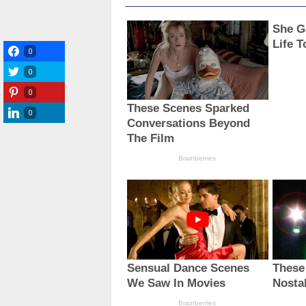
0
0
0
0