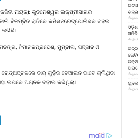
ଘଟଣା
୍କଜିନୀ ନାୟକ): ଭୁବନେଶ୍ୱର ଲକ୍ଷ୍ମୀସାଗର
ଭଦ୍ର
August
କାଲି ବିଳମ୍ବିତ ରାତିରେ କମିଶନରେଟ୍‌ପୋଲିସର ଚଢ଼ଉ
ଓଡ଼ିଶ
 କରିଛି।
ସମିତି
August
ିମବଙ୍ଗ, ହିମାଚଳପ୍ରଦେଶ, ମୁମ୍ବାଇ, ପଞ୍ଜାବ ଓ
ଭଦ୍ର
ଭେଟି
ରକ୍ଷ
ଅଭି
ଟକ ରୋଡ୍‌ଅଞ୍ଚଳରେ ବାର୍ ଗୁଡ଼ିକ ବେଆଇନ ଭାବେ ଚାଲିଥିବା
August
ା ଉପରେ ଅଚାନକ ଚଢ଼ାଉ କରିଥିଲା।
ଯୁବକ
August