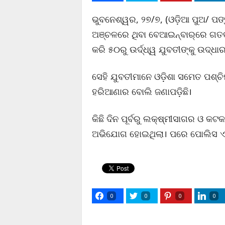
ଭୁବନେଶ୍ୱର, ୨୭/୭, (ଓଡ଼ିଆ ପୁଅ/ ପଙ
ଅଞ୍ଚଳରେ ଥିବା ବେଆଇନ୍‌ବାର୍‌ରେ ଗତ
କରି ୫୦ରୁ ଉର୍ଦ୍ଧ୍ୱ ଯୁବତୀଙ୍କୁ ଉଦ୍ଧାର
ସେହି ଯୁବତୀମାନେ ଓଡ଼ିଶା ସମେତ ପଶ୍ଚ
ହରିଆଣାର ବୋଲି ଜଣାପଡ଼ିଛି।
କିଛି ଦିନ ପୂର୍ବରୁ ଲକ୍ଷ୍ମୀସାଗର ଓ କ
ଅଭିଯୋଗ ହୋଇଥିଲା। ପରେ ପୋଲିସ ଏହ
0
0
0
0