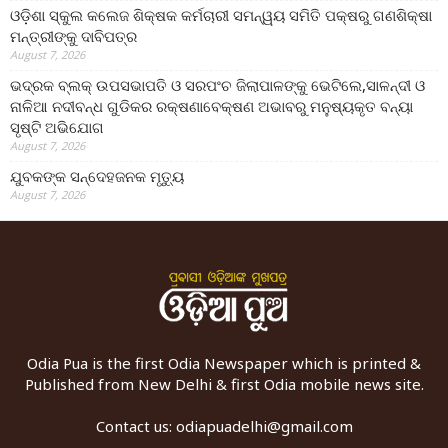
ଓଡ଼ିଶା ସ୍କୁଲ କଲେଜ ଶିକ୍ଷକ କର୍ମଚାରୀ ସମନ୍ୱୟ ସମିତି ପକ୍ଷରୁ ଗଣଶିକ୍ଷା
ମନ୍ତ୍ରୀଙ୍କୁ ଦାବିପତ୍ର
August 7, 2026
ଭଦ୍ରକ ବ୍ଲକ୍ ଉପସଭାପତି ଓ ସରପଂଚ ଜିଲାପାଳଙ୍କୁ ଭେଟିଲେ,ସାଳନ୍ଦୀ ଓ
ନାଳିଆ ନଦୀବନ୍ଧ ଗୁଡିକର ରକ୍ଷଣାବେକ୍ଷଣ ଅଭାବରୁ ମନୁଷ୍ୟକୃତ ବନ୍ୟା
ସୃଷ୍ଟି ଅଭିଯୋଗ
August 7, 2026
ଯୁବକଙ୍କ ସନ୍ଦେହଜନକ ମୃତ୍ୟୁ
August 7, 2026
Odia Pua is the first Odia Newspaper which is printed &
Published from New Delhi & first Odia mobile news site.
Contact us:
odiapuadelhi@gmail.com