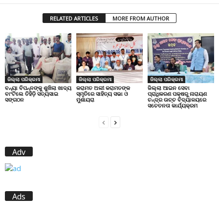
RELATED ARTICLES
MORE FROM AUTHOR
ଜିଲ୍ଲା ପରିକ୍ରମା
ଜିଲ୍ଲା ପରିକ୍ରମା
ଜିଲ୍ଲା ପରିକ୍ରମା
ବନ୍ୟା ବିପନ୍ନଙ୍କୁ ଶୁଖିଲା ଖାଦ୍ୟ
କରାମତ ଅଲୀ କରାମତଙ୍କ
ଜିଲ୍ଲା ଆଇନ ସେବା
ବାଂଟିଲେ ତିହିଡି଼ ସତ୍ୟସାଇ
ସ୍ମୃତିରେ ସାହିତ୍ୟ ସଭା ଓ
ପ୍ରାଧିକରଣ ପକ୍ଷରୁ ନାରାୟଣ
ସଙ୍ଗଠନ
ମୁଶାୟରା
ଚନ୍ଦ୍ର ଉଚ୍ଚ ବିଦ୍ୟାଳୟରେ
ସଚେତନତା କାର୍ଯ୍ୟକ୍ରମ
Adv
Ads