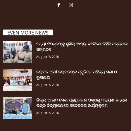
EVEN MORE NEWS
ବନ୍ୟା ବିପନ୍ନଙ୍କୁ ଶୁଖିଲା ଖାଦ୍ୟ ବାଂଟିଲେ ତିହିଡି଼ ସତ୍ୟସାଇ
ସଙ୍ଗଠନ
August 7, 2026
କରାମତ ଅଲୀ କରାମତଙ୍କ ସ୍ମୃତିରେ ସାହିତ୍ୟ ସଭା ଓ
ମୁଶାୟରା
August 7, 2026
ଜିଲ୍ଲା ଆଇନ ସେବା ପ୍ରାଧିକରଣ ପକ୍ଷରୁ ନାରାୟଣ ଚନ୍ଦ୍ର
ଉଚ୍ଚ ବିଦ୍ୟାଳୟରେ ସଚେତନତା କାର୍ଯ୍ୟକ୍ରମ
August 7, 2026