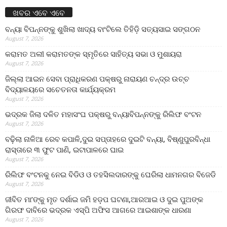
ଖବର ଏବେ ଏବେ
ବନ୍ୟା ବିପନ୍ନଙ୍କୁ ଶୁଖିଲା ଖାଦ୍ୟ ବାଂଟିଲେ ତିହିଡି଼ ସତ୍ୟସାଇ ସଙ୍ଗଠନ
August 7, 2026
କରାମତ ଅଲୀ କରାମତଙ୍କ ସ୍ମୃତିରେ ସାହିତ୍ୟ ସଭା ଓ ମୁଶାୟରା
August 7, 2026
ଜିଲ୍ଲା ଆଇନ ସେବା ପ୍ରାଧିକରଣ ପକ୍ଷରୁ ନାରାୟଣ ଚନ୍ଦ୍ର ଉଚ୍ଚ
ବିଦ୍ୟାଳୟରେ ସଚେତନତା କାର୍ଯ୍ୟକ୍ରମ
August 7, 2026
ଭଦ୍ରକ ଜିଲା ଦଳିତ ମହାସଂଘ ପକ୍ଷରୁ ବନ୍ୟାବିପନ୍ନଙ୍କୁ ରିଲିଫ ବଂଟନ
August 7, 2026
ବଢ଼ିଲା ନାଳିଆ ରେବ କପାଳି,ଦୁଇ ସପ୍ତାହରେ ଦୁଇଟି ବନ୍ୟା, ବିଷ୍ଣୁପୁରବିନ୍ଧା
ରାସ୍ତାରେ ୩ ଫୁଟ ପାଣି, ଇଟାପାଳରେ ଘାଇ
August 7, 2026
ରିଲିଫ ବଂଟନକୁ ନେଇ ବିଡିଓ ଓ ତହସିଲଦାରଙ୍କୁ ଘେରିଲା ଧାମନଗର ବିଜେଡି
August 7, 2026
ଜୀବିତ ମା’ଙ୍କୁ ମୃତ ଦର୍ଶାଇ ଜମି ହଡ଼ପ ଘଟଣା,ଆରଆଇ ଓ ଦୁଇ ପୁଅଙ୍କ
ଗିରଫ ଦାବିରେ ଭଦ୍ରକ ଏସ୍‌ପି ଅଫିସ ଆଗରେ ଆଇଶାଙ୍କ ଧାରଣା
August 7, 2026