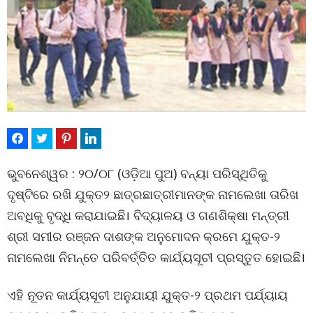
ଭୁବନେଶ୍ୱର : ୨୦/୦୮ (ଓଡ଼ିଆ ପୁଅ) ବନ୍ୟା ପରିସ୍ଥିତିକୁ
ଦୃଷ୍ଟିରେ ରଖି ଯୁକ୍ତ୨ ଛାତ୍ରଛାତ୍ରୀମାନଙ୍କ ନାମଲେଖା ତାରିଖ
ଅବଧିକୁ ବୃଦ୍ଧି କରାଯାଇଛି। ବିଦ୍ୟାଳୟ ଓ ଗଣଶିକ୍ଷା ମନ୍ତ୍ରୀ
ଶ୍ରୀ ସମୀର ରଞ୍ଜନ ଦାଶଙ୍କ ଅନୁମୋଦନ କ୍ରମେ ଯୁକ୍ତ-୨
ନାମଲେଖା ନିମନ୍ତେ ପରିବର୍ତ୍ତିତ କାର୍ଯ୍ୟସୂଚୀ ପ୍ରସ୍ତୁତ ହୋଇଛି।
ଏହି ନୂତନ କାର୍ଯ୍ୟସୂଚୀ ଅନୁଯାୟୀ ଯୁକ୍ତ-୨ ପ୍ରଥମ ପର୍ଯ୍ୟାୟ