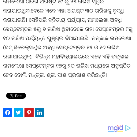
ନାମଲେଖା ତାରିଖ ଅଗଷ୍ଟ ୧୯ ରୁ ୨୫ ତାରିଖ ସ୍ଥିର
କରାଯାଇଥିବାବେଳେ ଏବେ ଏହା ଅଗଷ୍ଟ ୩୦ ତାରିଖକୁ ବୃଦ୍ଧି
କରାଯାଇଛି। ସେହିପରି ଦ୍ବିତୀୟ ପର୍ଯ୍ୟାୟ ନାମଲେଖା ଅବଧି
ସେପ୍ଟେମ୍ବର ୫ରୁ ୭ ତାରିଖ ଥିବାବେଳେ ତାହା ସେପ୍ଟେମ୍ବର ୮ରୁ
୧୦ ତାରିଖ ପର୍ଯ୍ୟନ୍ତ ଘୁଞ୍ଚାଇ ଦିଆଯାଇଛି। ତତ୍କାଳ ନାମଲେଖା
(ସଟ୍ ସିଲେକ୍‌ସନ୍)ର ଅବଧି ସେପ୍ଟେମ୍ବର ୧୫ ଓ ୧୬ ତାରିଖ
ରଖାଯାଇଥିଲା। ବିଭିନ୍ନ ମହାବିଦ୍ୟାଳୟରେ ଏବେ ଏହି ତତ୍କାଳ
ନାମଲେଖା ସେପ୍ଟେମ୍ବର ୧୭ରୁ ୨୦ ତାରିଖ ମଧ୍ୟରେ ଅନୁଷ୍ଠିତ
ହେବ ବୋଲି ମନ୍ତ୍ରୀ ଶ୍ରୀ ଦାଶ ପ୍ରକାଶ କରିଛନ୍ତି।