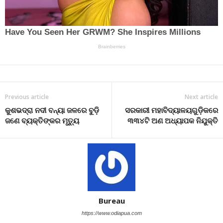
Previous article
Next article
କୁଶଭଦ୍ରା ନଦୀ ବନ୍ୟା ଜଳରେ ବୁଡ଼ି
ସରକାରୀ ମହାବିଦ୍ୟାଳୟଗୁଡ଼ିକରେ
ଜଣେ ବ୍ୟକ୍ତିଙ୍କର ମୃତ୍ୟୁ
୩୩୪ଟି ଅଣ ଅଧ୍ୟାପକ ନିଯୁକ୍ତି
Bureau
https://www.odiapua.com