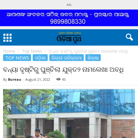
Ads
Home
Top News
ବନ୍ୟା ଦୃଷ୍ଟିରୁ ଘୁଞ୍ଚିଲା ଯୁକ୍ତ୨ ନାମଲେଖା ଅବଧି
TOP NEWS
ଓଡ଼ିଶା
ଜିଲ୍ଲା ପରିକ୍ରମା
ଶିକ୍ଷା
ବନ୍ୟା ଦୃଷ୍ଟିରୁ ଘୁଞ୍ଚିଲା ଯୁକ୍ତ୨ ନାମଲେଖା ଅବଧି
By
Bureau
-
August 21, 2022
45