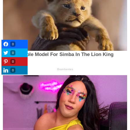
0
0
0
0