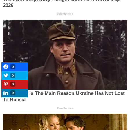
0
0
0
0