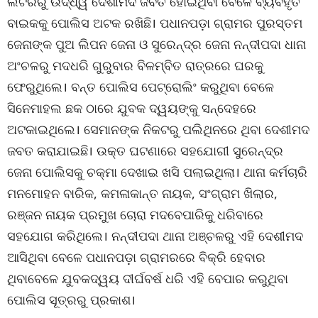
ଲିଟରରୁ ଉର୍ଦ୍ଧ୍ୱ ଦେଶୀମଦ ଜବତ ହୋଇଥିବା ବେଳେ ବ୍ୟବହୃତ
ବାଇକକୁ ପୋଲିସ ଅଟକ ରଖିଛି। ପଧାନପଡ଼ା ଗ୍ରାମର ପୁରସ୍ତମ
ଜେନାଙ୍କ ପୁଅ ଲିପନ ଜେନା ଓ ସୁରେନ୍ଦ୍ର ଜେନା ନନ୍ଦୀପଦା ଧାନା
ଅଂଚଳରୁ ମଦଧରି ଗୁରୁବାର ବିଳମ୍ବିତ ରାତ୍ରରେ ଘରକୁ
ଫେରୁଥିଲେ। ବନ୍ତ ପୋଲିସ ପେଟ୍ରୋଲିଂ କରୁଥିବା ବେଳେ
ସିନେମାହଲ ଛକ ଠାରେ ଯୁବକ ଦ୍ୱୟଙ୍କୁ ସନ୍ଦେହରେ
ଅଟକାଇଥିଲେ। ସେମାନଙ୍କ ନିକଟରୁ ପଲିଥିନରେ ଥିବା ଦେଶୀମଦ
ଜବତ କରାଯାଇଛି। ଉକ୍ତ ଘଟଣାରେ ସହଯୋଗୀ ସୁରେନ୍ଦ୍ର
ଜେନା ପୋଲିସକୁ ଚକ୍‌ମା ଦେଖାଇ ଖସି ପଲାଇଥିଲା। ଥାନା କର୍ମଚାରି
ମନମୋହନ ବାରିକ, କମଳାକାନ୍ତ ନାୟକ, ସଂଗ୍ରାମ ଖିଲାର,
ରଞ୍ଜନ ନାୟକ ପ୍ରମୁଖ ଚୋରା ମଦବେପାରିକୁ ଧରିବାରେ
ସହଯୋଗ କରିଥିଲେ। ନନ୍ଦୀପଦା ଥାନା ଅଞ୍ଚଳରୁ ଏହି ଦେଶୀମଦ
ଆସିଥିବା ବେଳେ ପଧାନପଡ଼ା ଗ୍ରାମରରେ ବିକ୍ରି ହେବାର
ଥିବାବେଳେ ଯୁବକଦ୍ୱୟ ଦୀର୍ଘବର୍ଷ ଧରି ଏହି ବେପାର କରୁଥିବା
ପୋଲିସ ସୂତ୍ରରୁ ପ୍ରକାଶ।