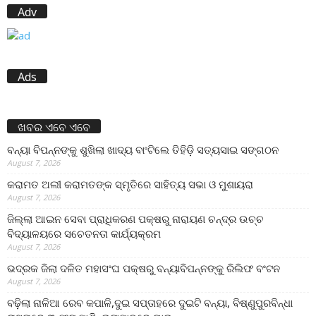
Adv
Ads
ଖବର ଏବେ ଏବେ
ବନ୍ୟା ବିପନ୍ନଙ୍କୁ ଶୁଖିଲା ଖାଦ୍ୟ ବାଂଟିଲେ ତିହିଡି଼ ସତ୍ୟସାଇ ସଙ୍ଗଠନ
August 7, 2026
କରାମତ ଅଲୀ କରାମତଙ୍କ ସ୍ମୃତିରେ ସାହିତ୍ୟ ସଭା ଓ ମୁଶାୟରା
August 7, 2026
ଜିଲ୍ଲା ଆଇନ ସେବା ପ୍ରାଧିକରଣ ପକ୍ଷରୁ ନାରାୟଣ ଚନ୍ଦ୍ର ଉଚ୍ଚ
ବିଦ୍ୟାଳୟରେ ସଚେତନତା କାର୍ଯ୍ୟକ୍ରମ
August 7, 2026
ଭଦ୍ରକ ଜିଲା ଦଳିତ ମହାସଂଘ ପକ୍ଷରୁ ବନ୍ୟାବିପନ୍ନଙ୍କୁ ରିଲିଫ ବଂଟନ
August 7, 2026
ବଢ଼ିଲା ନାଳିଆ ରେବ କପାଳି,ଦୁଇ ସପ୍ତାହରେ ଦୁଇଟି ବନ୍ୟା, ବିଷ୍ଣୁପୁରବିନ୍ଧା