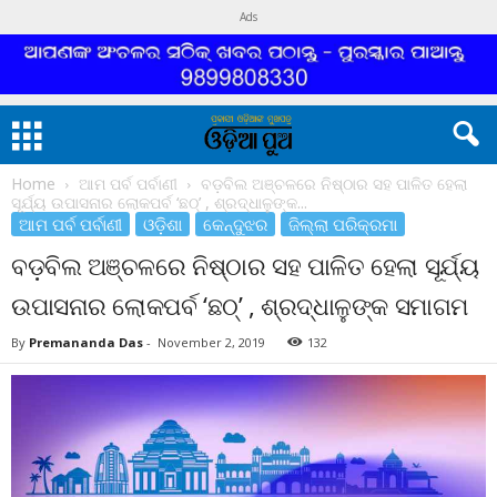
Ads
Home
ଆମ ପର୍ବ ପର୍ବାଣୀ
ବଡ଼ବିଲ ଅଞ୍ଚଳରେ ନିଷ୍ଠାର ସହ ପାଳିତ ହେଲା
ସୂର୍ଯ୍ୟ ଉପାସନାର ଲୋକପର୍ବ ‘ଛଠ୍’ , ଶ୍ରଦ୍ଧାଳୁଙ୍କ...
ଆମ ପର୍ବ ପର୍ବାଣୀ
ଓଡ଼ିଶା
କେନ୍ଦୁଝର
ଜିଲ୍ଲା ପରିକ୍ରମା
ବଡ଼ବିଲ ଅଞ୍ଚଳରେ ନିଷ୍ଠାର ସହ ପାଳିତ ହେଲା ସୂର୍ଯ୍ୟ
ଉପାସନାର ଲୋକପର୍ବ ‘ଛଠ୍’ , ଶ୍ରଦ୍ଧାଳୁଙ୍କ ସମାଗମ
By
Premananda Das
-
November 2, 2019
132