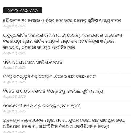
ଖବର ଏବେ ଏବେ
ପୌରାଚଂଳ ୧୯ ନମ୍ବର ୱାର୍ଡ଼ରେ କଂଗ୍ରେସ ପକ୍ଷରୁ ଶୁଖିଲା ଖାଦ୍ୟ ବଂଟନ
August 8, 2026
ଅସୁସ୍ଥ କୀର୍ତନ କଳାକାର ଲୋକନାଥ ବେହେରାଙ୍କ ସହାୟତାରେ ଆଗେଇଲା
ବଳାଜୀପଡ଼ା ଗ୍ରାମ କୀର୍ତନ ମଣ୍ଡଳୀ ରକ୍ତଦାନ ସହ ଚିକିତ୍ସା ଖର୍ଚ୍ଚରେ
ସହଯୋଗ, ସରକାରୀ ସହାୟତା ପାଇଁ ନିବେଦନ
August 8, 2026
ସରକାରୀ ଘର ଯାହା ପାଇଁ ସାତ ସପନ
August 8, 2026
ତିହିଡି଼ ସରସ୍ୱତୀ ଶିଶୁ ବିଦ୍ୟାମନ୍ଦିରରେ ଜ୍ଞାନ ବିଜ୍ଞାନ ମେଳା
August 8, 2026
ବିଜେଡି ପଂଚାୟତ ସଭାପତି ବିପନ୍ନଙ୍କୁ ବାଂଟିଲେ ଶୁଖିଲାଖାଦ୍ୟ
August 8, 2026
ସମାଜସେବୀ ଜ୍ଞାନେନ୍ଦ୍ର ଦାସଙ୍କୁ ଶ୍ରଦ୍ଧାଞ୍ଜଳୀ
August 8, 2026
ଯୁବକଙ୍କ ସନ୍ଦେହଜନକ ମୃତ୍ୟୁ ଘଟଣା ,ପୁଅକୁ ହତ୍ୟା କାରାଯାଇଥିବା ନେଇ
ଅଭିଯୋଗ କଲେ ମା, ସାଇଂଟିଫିକ ଟିମର ଓ ଏସଡ଼ିପିଓଙ୍କ ତଦନ୍ତ
August 8, 2026