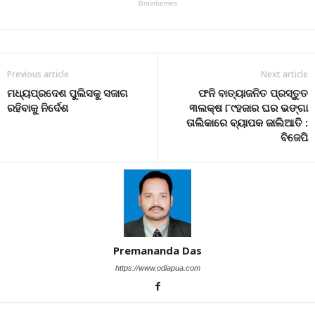
Previous article
Next article
ମଧ୍ୟପ୍ରଦେଶ ପୁଲିସକୁ ସଜାଗ
ଫନି ବାତ୍ୟାଜନିତ ପ୍ରସ୍ତୁତ
ରହିବାକୁ ନିର୍ଦେଶ
୩ଲକ୍ଷ ୮୯ହଜାର ଘର ଭଙ୍ଗା
ତାଲିକାରେ ବ୍ୟାପକ ଜାଲିଆତି :
ବିଜେପି
Premananda Das
https://www.odiapua.com