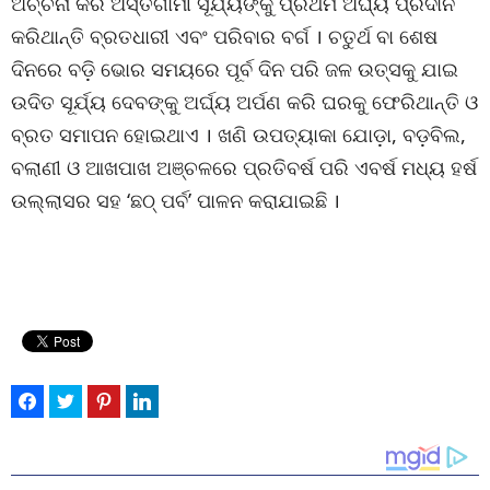
ଅର୍ଚ୍ଚନା କରି ଅସ୍ତଗାମୀ ସୂର୍ଯ୍ୟଙ୍କୁ ପ୍ରଥମ ଅର୍ଘ୍ୟ ପ୍ରଦାନ
କରିଥାନ୍ତି ବ୍ରତଧାରୀ ଏବଂ ପରିବାର ବର୍ଗ । ଚତୁର୍ଥ ବା ଶେଷ
ଦିନରେ ବଡ଼ି ଭୋର ସମୟରେ ପୂର୍ବ ଦିନ ପରି ଜଳ ଉତ୍ସକୁ ଯାଇ
ଉଦିତ ସୂର୍ଯ୍ୟ ଦେବଙ୍କୁ ଅର୍ଘ୍ୟ ଅର୍ପଣ କରି ଘରକୁ ଫେରିଥାନ୍ତି ଓ
ବ୍ରତ ସମାପନ ହୋଇଥାଏ । ଖଣି ଉପତ୍ୟାକା ଯୋଡ଼ା, ବଡ଼ବିଲ,
ବଲାଣୀ ଓ ଆଖପାଖ ଅଞ୍ଚଳରେ ପ୍ରତିବର୍ଷ ପରି ଏବର୍ଷ ମଧ୍ୟ ହର୍ଷ
ଉଲ୍ଲାସର ସହ ‘ଛଠ୍ ପର୍ବ’ ପାଳନ କରାଯାଇଛି ।