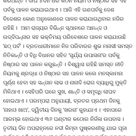
କରିଥାନ୍ତି । ଦୀର୍ଘ ୪ଦିନ ଧରି କଠିନ ନିୟମ ଓ ନିଷ୍ଠାର ସହ ଏହି
ପର୍ବକୁ ପାଳନ କରାଯାଇଥାଏ । ଆଜି ଏହି ଗଣପର୍ବକୁ ଦେଶ
ବିଦେଶର କୋଣ ଅନୁକୋଣରେ ପାଳନ କରାଯାଉଥିବାର ନଜିର
ରହିଛି । ଆମ ରାଜ୍ୟର ବିଭିନ୍ନ ସ୍ଥାନରେ ଆନନ୍ଦ ଓ
ଉଦ୍ଦିପନ୍ନାର ସହ ଭକ୍ତିମୟ ପରିବେଶରେ ପାଳନ କରାଯାଉଛି
‘ଛଠ୍ ପର୍ବ’ । ବ୍ରତଧାରୀମାନେ ନିଜ ପରିବାରର ଶୁଭ ମନାସୀ ସମସ୍ତ
ନିତିକାନ୍ତି ଓ ବିଧି ବିଧାନର ସହିତ ‘ସୂର୍ଯ୍ୟ ଉପାସନା’ର ପର୍ବକୁ
ନିଷ୍ଠାର ସହ ପାଳନ କରୁଛନ୍ତି । ବିଶ୍ୱାସ ରହିଛି ସମସ୍ତ ନୀତି
ନିୟମକୁ ଶ୍ରଦ୍ଧା ଓ ନିଷ୍ଠାର ସହ ପାଳନ କଲେ ମନସ୍କାମନା
ପୂର୍ଣ୍ଣ ହେବା ସହ ସନ୍ତାନ ଲାଭ ଓ ନାନାଦି ରୋଗ ବ୍ୟାଧିରୁ ମୁକ୍ତି
ମିଳିଥାଏ । ସେହିପରି ଘରେ ସୁଖ, ଶାନ୍ତି ଓ ସମୃଦ୍ଧି ଲାଘବ
ହୋଇଥାଏ । ପରମ୍ପରା ଅନୁଯାୟୀ, ବ୍ରତର ପ୍ରଥମ ଦିନକୁ
‘ନାହାଓ ଖାଅ’, ଦ୍ୱିତୀୟ ଦିନକୁ ‘ଖରନା’ କୁହାଯାଏ । ଏହାପରେ
ଆରମ୍ଭ ହୋଇଥାଏ ୩୬ ଘଣ୍ଟାର କଠୋର ନିର୍ଜଳା ଉପବାସ ।
ତୃତୀୟ ଦିନ ଅପରାହ୍ନରେ ନଦୀ କିମ୍ବା ପୁଷ୍କରଣୀକୁ ଯାଇ ପୂଜା