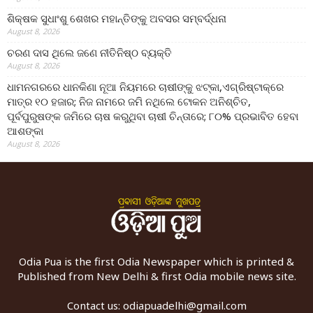
ଶିକ୍ଷକ ସୁଧାଂଶୁ ଶେଖର ମହାନ୍ତିଙ୍କୁ ଅବସର ସମ୍ବର୍ଦ୍ଧନା
August 8, 2026
ଚରଣ ଦାସ ଥିଲେ ଜଣେ ନୀତିନିଷ୍ଠ ବ୍ୟକ୍ତି
August 8, 2026
ଧାମନଗରରେ ଧାନକିଣା ନୂଆ ନିୟମରେ ଚାଷୀଙ୍କୁ ଝଟ୍‌କା,ଏଗ୍ରିଷ୍ଟାକ୍‌ରେ
ମାତ୍ର ୧୦ ହଜାର; ନିଜ ନାମରେ ଜମି ନଥିଲେ ଟୋକନ ଅନିଶ୍ଚିତ,
ପୂର୍ବପୁରୁଷଙ୍କ ଜମିରେ ଚାଷ କରୁଥିବା ଚାଷୀ ଚିନ୍ତାରେ; ୮୦% ପ୍ରଭାବିତ ହେବା
ଆଶଙ୍କା
August 8, 2026
Odia Pua is the first Odia Newspaper which is printed &
Published from New Delhi & first Odia mobile news site.
Contact us:
odiapuadelhi@gmail.com