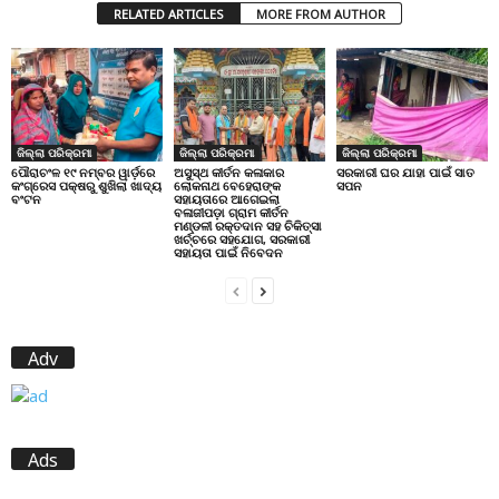
RELATED ARTICLES
MORE FROM AUTHOR
ଜିଲ୍ଲା ପରିକ୍ରମା
ଜିଲ୍ଲା ପରିକ୍ରମା
ଜିଲ୍ଲା ପରିକ୍ରମା
ପୌରାଚଂଳ ୧୯ ନମ୍ବର ୱାର୍ଡ଼ରେ
ଅସୁସ୍ଥ କୀର୍ତନ କଳାକାର
ସରକାରୀ ଘର ଯାହା ପାଇଁ ସାତ
କଂଗ୍ରେସ ପକ୍ଷରୁ ଶୁଖିଲା ଖାଦ୍ୟ
ଲୋକନାଥ ବେହେରାଙ୍କ
ସପନ
ବଂଟନ
ସହାୟତାରେ ଆଗେଇଲା
ବଳାଜୀପଡ଼ା ଗ୍ରାମ କୀର୍ତନ
ମଣ୍ଡଳୀ ରକ୍ତଦାନ ସହ ଚିକିତ୍ସା
ଖର୍ଚ୍ଚରେ ସହଯୋଗ, ସରକାରୀ
ସହାୟତା ପାଇଁ ନିବେଦନ
Adv
Ads