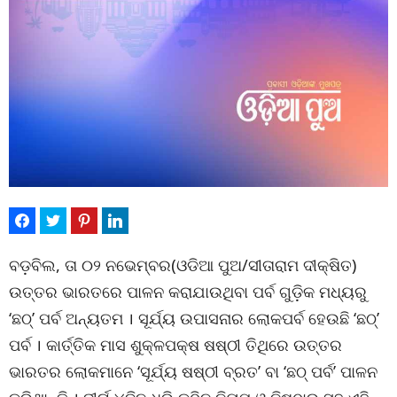
ବଡ଼ବିଲ, ତା ୦୨ ନଭେମ୍ବର(ଓଡିଆ ପୁଅ/ସୀତାରାମ ଦୀକ୍ଷିତ)
ଉତ୍ତର ଭାରତରେ ପାଳନ କରାଯାଉଥିବା ପର୍ବ ଗୁଡ଼ିକ ମଧ୍ୟରୁ
‘ଛଠ୍’ ପର୍ବ ଅନ୍ୟତମ । ସୂର୍ଯ୍ୟ ଉପାସନାର ଲୋକପର୍ବ ହେଉଛି ‘ଛଠ୍’
ପର୍ବ । କାର୍ତ୍ତିକ ମାସ ଶୁକ୍ଳପକ୍ଷ ଷଷ୍ଠୀ ତିଥିରେ ଉତ୍ତର
ଭାରତର ଲୋକମାନେ ‘ସୂର୍ଯ୍ୟ ଷଷ୍ଠୀ ବ୍ରତ’ ବା ‘ଛଠ୍ ପର୍ବ’ ପାଳନ