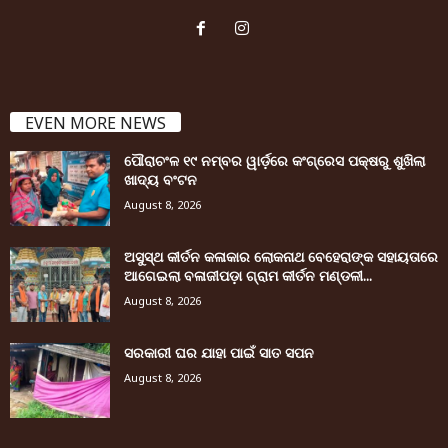
EVEN MORE NEWS
ପୌରାଚଂଳ ୧୯ ନମ୍ବର ୱାର୍ଡ଼ରେ କଂଗ୍ରେସ ପକ୍ଷରୁ ଶୁଖିଲା
ଖାଦ୍ୟ ବଂଟନ
August 8, 2026
ଅସୁସ୍ଥ କୀର୍ତନ କଳାକାର ଲୋକନାଥ ବେହେରାଙ୍କ ସହାୟତାରେ
ଆଗେଇଲା ବଳାଜୀପଡ଼ା ଗ୍ରାମ କୀର୍ତନ ମଣ୍ଡଳୀ...
August 8, 2026
ସରକାରୀ ଘର ଯାହା ପାଇଁ ସାତ ସପନ
August 8, 2026