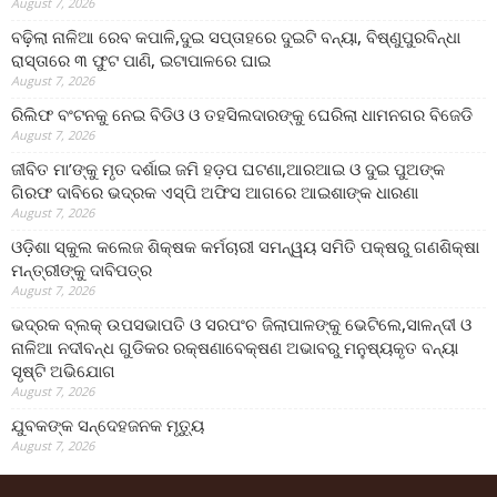
August 7, 2026
ବଢ଼ିଲା ନାଳିଆ ରେବ କପାଳି,ଦୁଇ ସପ୍ତାହରେ ଦୁଇଟି ବନ୍ୟା, ବିଷ୍ଣୁପୁରବିନ୍ଧା
ରାସ୍ତାରେ ୩ ଫୁଟ ପାଣି, ଇଟାପାଳରେ ଘାଇ
August 7, 2026
ରିଲିଫ ବଂଟନକୁ ନେଇ ବିଡିଓ ଓ ତହସିଲଦାରଙ୍କୁ ଘେରିଲା ଧାମନଗର ବିଜେଡି
August 7, 2026
ଜୀବିତ ମା’ଙ୍କୁ ମୃତ ଦର୍ଶାଇ ଜମି ହଡ଼ପ ଘଟଣା,ଆରଆଇ ଓ ଦୁଇ ପୁଅଙ୍କ
ଗିରଫ ଦାବିରେ ଭଦ୍ରକ ଏସ୍‌ପି ଅଫିସ ଆଗରେ ଆଇଶାଙ୍କ ଧାରଣା
August 7, 2026
ଓଡ଼ିଶା ସ୍କୁଲ କଲେଜ ଶିକ୍ଷକ କର୍ମଚାରୀ ସମନ୍ୱୟ ସମିତି ପକ୍ଷରୁ ଗଣଶିକ୍ଷା
ମନ୍ତ୍ରୀଙ୍କୁ ଦାବିପତ୍ର
August 7, 2026
ଭଦ୍ରକ ବ୍ଲକ୍ ଉପସଭାପତି ଓ ସରପଂଚ ଜିଲାପାଳଙ୍କୁ ଭେଟିଲେ,ସାଳନ୍ଦୀ ଓ
ନାଳିଆ ନଦୀବନ୍ଧ ଗୁଡିକର ରକ୍ଷଣାବେକ୍ଷଣ ଅଭାବରୁ ମନୁଷ୍ୟକୃତ ବନ୍ୟା
ସୃଷ୍ଟି ଅଭିଯୋଗ
August 7, 2026
ଯୁବକଙ୍କ ସନ୍ଦେହଜନକ ମୃତ୍ୟୁ
August 7, 2026