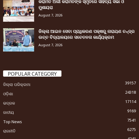
କରାମତ ଅଲୀ କରାମତଙ୍କ ସ୍ମୃତିରେ ସାହିତ୍ୟ ସଭା ଓ
ମୁଶାୟରା
August 7, 2026
ଜିଲ୍ଲା ଆଇନ ସେବା ପ୍ରାଧିକରଣ ପକ୍ଷରୁ ନାରାୟଣ ଚନ୍ଦ୍ର
ଉଚ୍ଚ ବିଦ୍ୟାଳୟରେ ସଚେତନତା କାର୍ଯ୍ୟକ୍ରମ
August 7, 2026
POPULAR CATEGORY
39157
ଜିଲ୍ଲା ପରିକ୍ରମା
24318
ଓଡ଼ିଶା
17114
ଭଦ୍ରକ
9169
ଜାତୀୟ
7541
Top News
6275
ରାଜନୀତି
4241