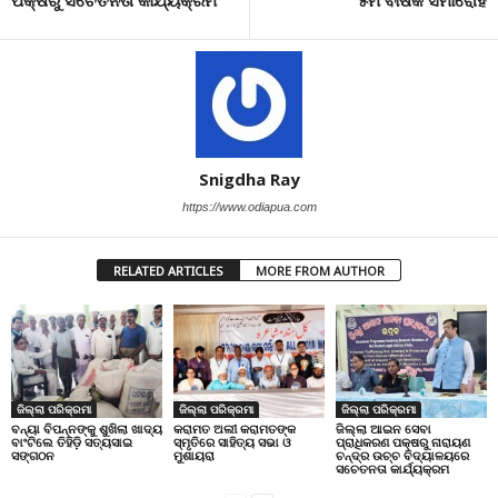
ପକ୍ଷରୁ ସଚେତନତା କାର୍ଯ୍ୟକ୍ରମ
୫ମ ବାର୍ଷିକ ସମାରୋହ
Snigdha Ray
https://www.odiapua.com
RELATED ARTICLES
MORE FROM AUTHOR
ଜିଲ୍ଲା ପରିକ୍ରମା
ଜିଲ୍ଲା ପରିକ୍ରମା
ଜିଲ୍ଲା ପରିକ୍ରମା
ବନ୍ୟା ବିପନ୍ନଙ୍କୁ ଶୁଖିଲା ଖାଦ୍ୟ
କରାମତ ଅଲୀ କରାମତଙ୍କ
ଜିଲ୍ଲା ଆଇନ ସେବା
ବାଂଟିଲେ ତିହିଡି଼ ସତ୍ୟସାଇ
ସ୍ମୃତିରେ ସାହିତ୍ୟ ସଭା ଓ
ପ୍ରାଧିକରଣ ପକ୍ଷରୁ ନାରାୟଣ
ସଙ୍ଗଠନ
ମୁଶାୟରା
ଚନ୍ଦ୍ର ଉଚ୍ଚ ବିଦ୍ୟାଳୟରେ
ସଚେତନତା କାର୍ଯ୍ୟକ୍ରମ