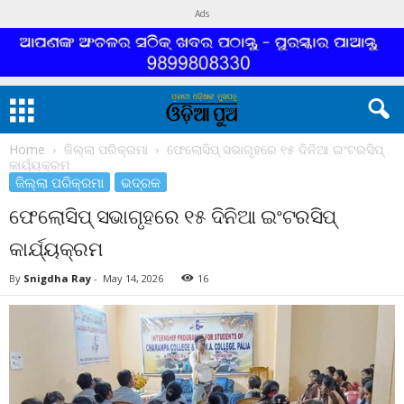
Ads
Home
ଜିଲ୍ଲା ପରିକ୍ରମା
ଫେଲୋସିପ୍ ସଭାଗୃହରେ ୧୫ ଦିନିଆ ଇଂଟରସିପ୍
କାର୍ଯ୍ୟକ୍ରମ
ଜିଲ୍ଲା ପରିକ୍ରମା
ଭଦ୍ରକ
ଫେଲୋସିପ୍ ସଭାଗୃହରେ ୧୫ ଦିନିଆ ଇଂଟରସିପ୍
କାର୍ଯ୍ୟକ୍ରମ
By
Snigdha Ray
-
May 14, 2026
16