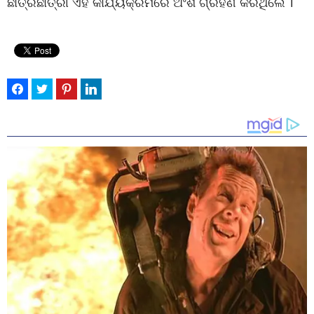
ଛାତ୍ରଛାତ୍ରୀ ଏହି କାର୍ଯ୍ୟକ୍ରମରେ ଅଂଶ ଗ୍ରହଣ କରିଥିଲେ ।