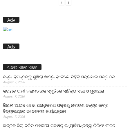
Adv
Ads
ଖବର ଏବେ ଏବେ
ବନ୍ୟା ବିପନ୍ନଙ୍କୁ ଶୁଖିଲା ଖାଦ୍ୟ ବାଂଟିଲେ ତିହିଡି଼ ସତ୍ୟସାଇ ସଙ୍ଗଠନ
August 7, 2026
କରାମତ ଅଲୀ କରାମତଙ୍କ ସ୍ମୃତିରେ ସାହିତ୍ୟ ସଭା ଓ ମୁଶାୟରା
August 7, 2026
ଜିଲ୍ଲା ଆଇନ ସେବା ପ୍ରାଧିକରଣ ପକ୍ଷରୁ ନାରାୟଣ ଚନ୍ଦ୍ର ଉଚ୍ଚ
ବିଦ୍ୟାଳୟରେ ସଚେତନତା କାର୍ଯ୍ୟକ୍ରମ
August 7, 2026
ଭଦ୍ରକ ଜିଲା ଦଳିତ ମହାସଂଘ ପକ୍ଷରୁ ବନ୍ୟାବିପନ୍ନଙ୍କୁ ରିଲିଫ ବଂଟନ