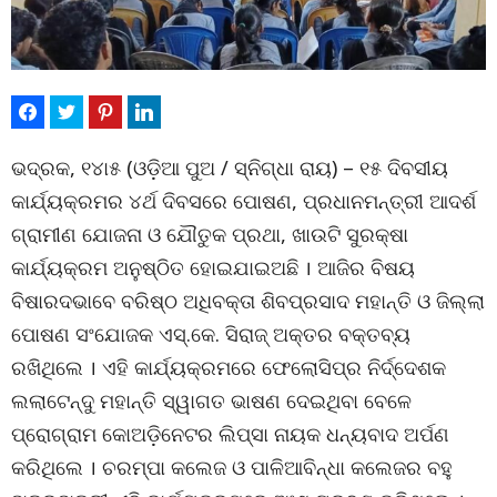
ଭଦ୍ରକ, ୧୪ା୫ (ଓଡ଼ିଆ ପୁଅ / ସ୍ନିଗ୍ଧା ରାୟ) – ୧୫ ଦିବସୀୟ
କାର୍ଯ୍ୟକ୍ରମର ୪ର୍ଥ ଦିବସରେ ପୋଷଣ, ପ୍ରଧାନମନ୍ତ୍ରୀ ଆଦର୍ଶ
ଗ୍ରାମୀଣ ଯୋଜନା ଓ ଯୌତୁକ ପ୍ରଥା, ଖାଉଟି ସୁରକ୍ଷା
କାର୍ଯ୍ୟକ୍ରମ ଅନୁଷ୍ଠିତ ହୋଇଯାଇଅଛି । ଆଜିର ବିଷୟ
ବିଷାରଦଭାବେ ବରିଷ୍ଠ ଅଧିବକ୍ତା ଶିବପ୍ରସାଦ ମହାନ୍ତି ଓ ଜିଲ୍ଲା
ପୋଷଣ ସଂଯୋଜକ ଏସ୍‌.କେ. ସିରାଜ୍ ଅକ୍ତର ବକ୍ତବ୍ୟ
ରଖିଥିଲେ । ଏହି କାର୍ଯ୍ୟକ୍ରମରେ ଫେଲୋସିପ୍‌ର ନିର୍ଦ୍ଦେଶକ
ଲଲାଟେନ୍ଦୁ ମହାନ୍ତି ସ୍ୱାଗତ ଭାଷଣ ଦେଇଥିବା ବେଳେ
ପ୍ରୋଗ୍ରାମ କୋଅଡ଼ିନେଟର ଲିପ୍ସା ନାୟକ ଧନ୍ୟବାଦ ଅର୍ପଣ
କରିଥିଲେ । ଚରମ୍ପା କଲେଜ ଓ ପାଳିଆବିନ୍ଧା କଲେଜର ବହୁ