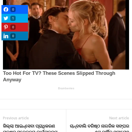
0
1
0
0
Previous article
Next article
ଜିଲ୍ଲା ଆଇନ୍‌ସେବା ପ୍ରାଧିକରଣ
ଚାନ୍ଦବାଲି ବରିଷ୍ଠ ନାଗରିକ ସଙ୍ଘର