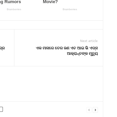
Next article
ଦ୍ର
ଏକ ମାସରେ ତେର ଜଣ ଏଚ ଆଇ ଭି ଏଡ୍ସ
ଆକ୍ରାନ୍ତଙ୍କ ମୃତ୍ୟୁ