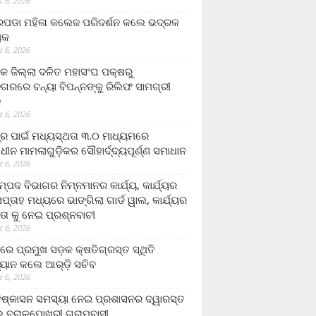
 6, 2026
ଡା ମହିଳା କଲେଜ ପରିଦର୍ଶନ କଲେ ଭଦ୍ରକ
ୟକ
 6, 2026
କ ଜିଲ୍ଲା ଦଳିତ ମହାସଂଘ ପକ୍ଷରୁ
ଗରରେ ବନ୍ୟା ବିପନ୍ନଙ୍କୁ ରିଲିଫ ସାମଗ୍ରୀ
ନ
 6, 2026
ଟ୍ର ପାଇଁ ମଧ୍ୟସ୍ଥତା ୩.୦ ମାଧ୍ୟମରେ
ାଧୀନ ମାମଲାଗୁଡ଼ିକର ସୌହାର୍ଦ୍ଦ୍ୟପୂର୍ଣ୍ଣ ସମାଧାନ
 6, 2026
୍ପଦ ବିଭାଗର ନିମ୍ନମାନର କାର୍ଯ୍ୟ, କାର୍ଯ୍ୟର
୍ତାହ ମଧ୍ୟରେ ଭାଙ୍ଗିଲା ଗାର୍ଡ ୱାଲ, କାର୍ଯ୍ୟର
ତା କୁ ନେଇ ପ୍ରଶ୍ନବାଚୀ
 6, 2026
ାରେ ପ୍ରମୁଖ ସଡ଼କ କ୍ଷତିଗ୍ରସ୍ତ ସ୍ଥିତି
୍ୟାନ କଲେ ଆର୍‌ଡ଼ି ସଚିବ
 6, 2026
ିଷ୍କାସନ ସମସ୍ୟା ନେଇ ପ୍ରଶାସନର ଦ୍ୱାରସ୍ତ
 ବରାଳପୋଖରୀ ଗ୍ରାମବାସୀ