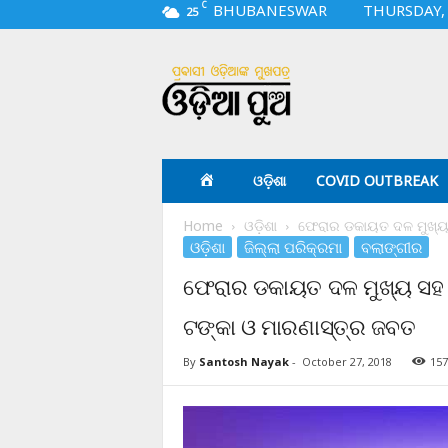
C
BHUBANESWAR
THURSDAY, 
25
O
d
i
a
p
u
a
ଓଡ଼ିଶା
COVID OUTBREAK
.
c
Home
ଓଡ଼ିଶା
ଫେରାର ଡକାୟତ ଦଳ ମୁଖ୍ୟ 
o
ଓଡ଼ିଶା
ଜିଲ୍ଲା ପରିକ୍ରମା
ବଲାଙ୍ଗୀର
m
ଫେରାର ଡକାୟତ ଦଳ ମୁଖ୍ୟ ସହ
ଟଙ୍କା ଓ ମାରଣାସ୍ତ୍ର ଜବତ
By
Santosh Nayak
-
October 27, 2018
157