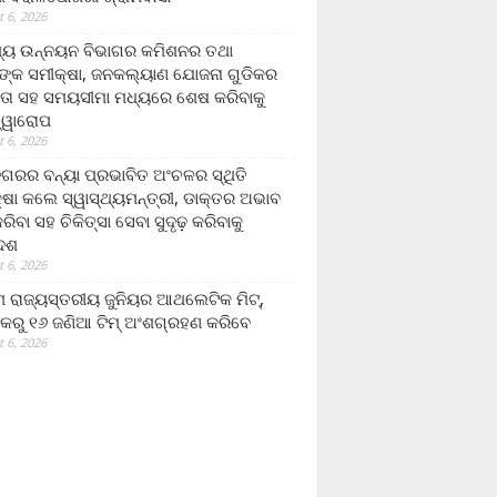
 6, 2026
ମ୍ୟ ଉନ୍ନୟନ ବିଭାଗର କମିଶନର ତଥା
ଙ୍କ ସମୀକ୍ଷା, ଜନକଲ୍ୟାଣ ଯୋଜନା ଗୁଡିକର
ତା ସହ ସମୟସୀମା ମଧ୍ୟରେ ଶେଷ କରିବାକୁ
ତ୍ୱାରୋପ
 6, 2026
ଗରର ବନ୍ୟା ପ୍ରଭାବିତ ଅଂଚଳର ସ୍ଥିତି
୍ଷା କଲେ ସ୍ୱାସ୍ଥ୍ୟମନ୍ତ୍ରୀ, ଡାକ୍ତର ଅଭାବ
ରିବା ସହ ଚିକିତ୍ସା ସେବା ସୁଦୃଢ଼ କରିବାକୁ
ଦେଶ
 6, 2026
 ରାଜ୍ୟସ୍ତରୀୟ ଜୁନିୟର ଆଥଲେଟିକ ମିଟ୍‌,
କରୁ ୧୬ ଜଣିଆ ଟିମ୍ ଅଂଶଗ୍ରହଣ କରିବେ
 6, 2026