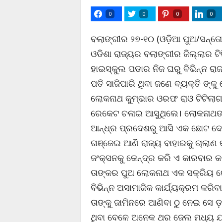
0
0
0
0
ବଲାଙ୍ଗୀର ୨୭-୧୦ (ଓଡ଼ିଆ ପୁଅ/ସନ୍ତୋଷ 
ଓଡିଶା ରାଜ୍ୟର ବଲାଙ୍ଗୀର ଜିଲ୍ଲାର ଟ
ହାଇସ୍କୁଲ ପଡାର ନିଜ ଘରୁ ବିଭିନ୍ନ ରାଜ
ପତି ସାଜିପାରି ଥିବା ଜଣେ ବ୍ୟକ୍ତି ଙ
ଲୋକନାଥ କୁମ୍ଭାର ଓରଫ ରାଓ ଟିଟିଲାଗଡ
ରେକେଟ ଚଳାଇ ଆସୁଥିଲେ। ଲୋକନାଥଙ୍କ ପ
ଆନ୍ଧ୍ର ପ୍ରଦେଶରୁ ଆସି ଏକ ଛୋଟ ଦୋ
ଗଞ୍ଜେଇ ଆଣି ରାଜ୍ୟ ବାହାରକୁ ଚାଲାଣ କ
ଜଂକ୍ସନକୁ କେନ୍ଦ୍ର କରି ଏ କାରବାର କ
ତାଙ୍କର ପୁଅ ଲୋକନାଥ ଏକ ସକ୍ରିୟ ରେକ
ବିଭିନ୍ନ ଅସାମାଜିକ କାର୍ଯ୍ୟକ୍ରମ କର
ତାଙ୍କୁ ଜାମିନରେ ଆଣିବା ଠୁ ନେଇ ସେ ଡ
ଥିବା ବେଳେ ଅନେକ ଥର ଜେଲ ମଧ୍ୟ ଯାଇ