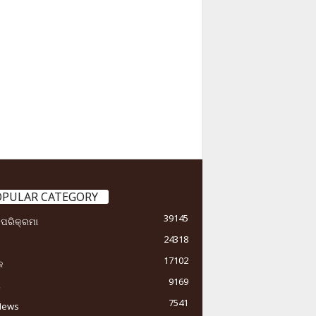
OPULAR CATEGORY
39145
ା ପରିକ୍ରମା
24318
17102
କ
9169
ୟ
7541
News