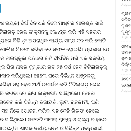
August
ଗ୍ରା
ସଚିବ
ନାୟକ) ଦିର୍ଘ ଦିନ ଧରି ନିଜେ ମାଷ୍ଟର ମାଇଣ୍ଡ ସାଜି
ଗୁଣବ
ିଟିଲାଗଡ଼ ରେଳ ଜଂକ୍ସନକୁ କେନ୍ଦ୍ର କରି ଏହି ସହରର
ଗୁରୁ
August
୍ୟରେ ବିଭିନ୍ନ ଅପରାଧିକ କାର୍ଯ୍ୟ ସମ୍ପାଦନ କରି କୋଟି
ଧାମନ
୍କୁ ପୋଲିସ ଗିରଫ କରିବା ରେ ସଫଳ ହୋଇଛି। ପ୍ରକାଶ ଯେ
ସମୀକ
 ହାଇସ୍କୁଲ ପଡାରେ ରହି ଦୀର୍ଘଦିନ ଧରି ଏକ ସକ୍ରିୟ
ଦୂର କ
ନିର୍ଦ୍
ିତା ନାସର କୁମ୍ଭାର ଗତ ୨୫ ବର୍ଷ ହେବ ଟିଟିଲାଗଡ଼କୁ
August
କାନ କରିଥିଲେ। ହେଲେ ପରେ ବିଭିନ୍ନ ଅଞ୍ଚଳରୁ
୭୨ତମ
ରିବା ସହ ବେଶ ଅର୍ଥ ଉପାର୍ଜନ କରି ଟିଟିଲାଗଡ଼ ରେଳ
ଭଦ୍ର
August
ରି କରିବା ରେ ଲାଗି ଲକ୍ଷପତି ସାଜିଥିଲେ। ହେଲେ
େଟ କରି ବିଭିନ୍ନ ଡକାୟତି, ଲୁଟ, ରାହଜ।ନୀ, ପରି
ିବା ସହ ନିଜେ ଯୋଜନା କରିବା ସହ କେହି ଗିରଫ ହେଲେ
଼ନ ସାଜିଥିଲେ। ସତରଟି ମାମଲା ରାଜ୍ୟ ଓ ରାଜ୍ୟ ବାହାରେ
ଛନ୍ତି। ଶାସକ ଦଳୀୟ ନେତା ଓ ବିଭିନ୍ନ ପଦାଧିକାରୀ