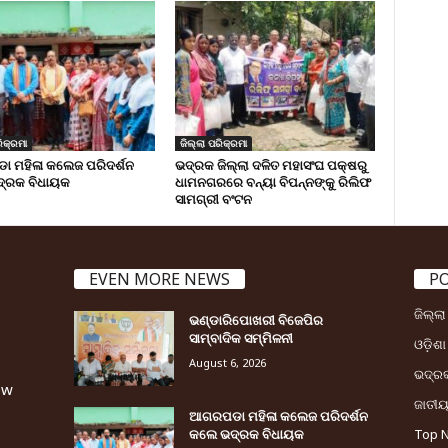
ିକ୍ରମା
ଜିଲ୍ଲା ପରିକ୍ରମା
 ମହିଳା କଲେଜ ପରିଦର୍ଶନ
ଭଦ୍ରକ ଜିଲ୍ଲା ଦଳିତ ମହାସଂଘ ପକ୍ଷରୁ
୍ରକ ବିଧାୟକ
ଧାମନଗରରେ ବନ୍ୟା ବିପନ୍ନଙ୍କୁ ରିଲିଫ
ସାମଗ୍ରୀ ବଂଟନ
EVEN MORE NEWS
P
ଜିଲ୍ଲ
ଭଣ୍ଡାରିପୋଖରୀ ବିଜେପିର
ସାମ୍ବାଦିକ ସମ୍ମିଳନୀ
ଓଡ଼ିଶା
August 6, 2026
ଭଦ୍ର
ew
ଜାତୀ
ଆଗରପଡା ମହିଳା କଲେଜ ପରିଦର୍ଶନ
କଲେ ଭଦ୍ରକ ବିଧାୟକ
Top 