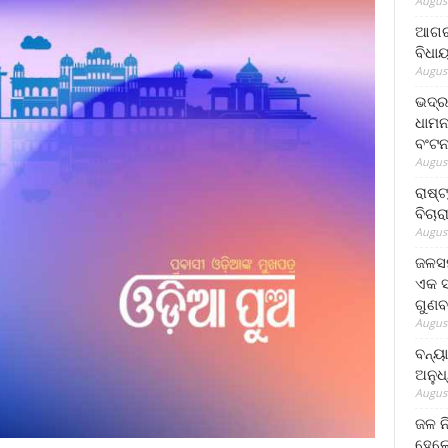
August
ଆଗରପ
ବିଧା
August
ଭଦ୍ର
ଧାମନ
ବଂଟ
August
ରାଷ୍
ବିଚାର
August
ଜଳସମ
ଏକ ସପ
ଗୁଣବ
August
ବନ୍ୟ
ଅନୁଧ
August
ଜଳ ନ
ହେଲେ