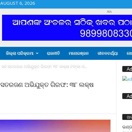
AUGUST 6, 2026
Ads
ଜିଲ୍ଲା ପରିକ୍ରମା
ରାଜନୀତି
ମନୋରଞ୍ଜନ
ଜୀବନଚର୍ଯ୍ୟା
ଖେ
ସହ ସତରଜଣ ଅଭିଯୁକ୍ତ ଗିରଫ: ୩୮ ଲକ୍ଷ ଟଙ୍କା ଓ...
Ad
 ସତରଜଣ ଅଭିଯୁକ୍ତ ଗିରଫ: ୩୮ ଲକ୍ଷ
Ad
ଖ
ଭଣ୍ଡ