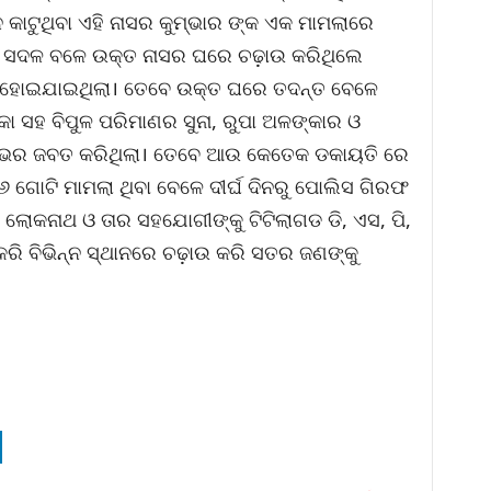
 କାଟୁଥିବା ଏହି ନାସର କୁମ୍ଭାର ଙ୍କ ଏକ ମାମଲାରେ
େ ସଦଳ ବଳେ ଉକ୍ତ ନାସର ଘରେ ଚଢ଼ାଉ କରିଥିଲେ
ର ହୋଇଯାଇଥିଲା। ତେବେ ଉକ୍ତ ଘରେ ତଦନ୍ତ ବେଳେ
 ସହ ବିପୁଳ ପରିମାଣର ସୁନା, ରୁପା ଅଳଙ୍କାର ଓ
ିଭଲଭର ଜବତ କରିଥିଲା। ତେବେ ଆଉ କେତେକ ଡକାୟତି ରେ
୬ ଗୋଟି ମାମଲା ଥିବା ବେଳେ ଦୀର୍ଘ ଦିନରୁ ପୋଲିସ ଗିରଫ
ଅ ଲୋକନାଥ ଓ ତାର ସହଯୋଗୀଙ୍କୁ ଟିଟିଲାଗଡ ଡି, ଏସ, ପି,
ରି ବିଭିନ୍ନ ସ୍ଥାନରେ ଚଢ଼ାଉ କରି ସତର ଜଣଙ୍କୁ