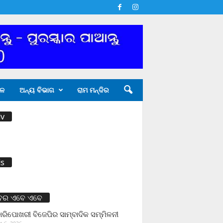
ଳ
ଅନ୍ୟ ବିଭାଗ
ରାମ ମନ୍ଦିର
v
s
ବର ଏବେ ଏବେ
ାରିପୋଖରୀ ବିଜେପିର ସାମ୍ବାଦିକ ସମ୍ମିଳନୀ