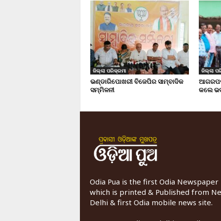
ଜିଲ୍ଲା ପରିକ୍ରମା
ଜିଲ୍ଲା ପର
ଭଣ୍ଡାରିପୋଖରୀ ବିଜେପିର ସାମ୍ବାଦିକ
ଆଗରପଡା
ସମ୍ମିଳନୀ
କଲେ ଭଦ
Odia Pua is the first Odia Newspaper
which is printed & Published from N
Delhi & first Odia mobile news site.