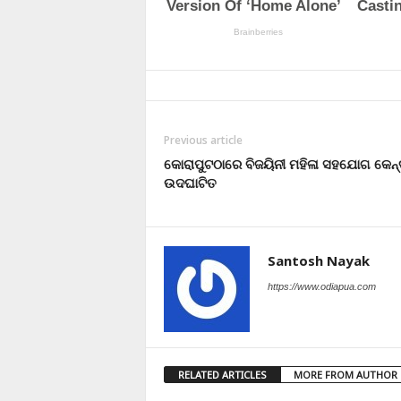
Previous article
କୋରାପୁଟଠାରେ ବିଜୟିନୀ ମହିଳା ସହଯୋଗ କେନ୍
ଉଦଘାଟିତ
Santosh Nayak
https://www.odiapua.com
RELATED ARTICLES
MORE FROM AUTHOR