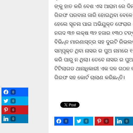
ଙ୍କୁ ହାତ କରି ବେଶ ଏସ ଆରାମ ରେ ଦିନ
ଗିରଫ ପରବାନା ଜାରି ହୋଇଥିବା ବେଳ
ହେଲେ ସୂଚନା ପାଇ ଅଭିଯୁକ୍ତ ଫେରା
ନଗଦ ୩୭ ଲକ୍ଷ ୩୨ ହଜାର ୧୩୦ ଟଙ୍କା
ବିଭିନ୍ନ ମାରଣାସ୍ତ୍ର ସହ ଦୁଇଟି ର
ସମ୍ପୃକ୍ତ ଥିବା ନାସର ର ପୁଅ ନାମରେ ୧
କରି ପାରୁ ନ ଥିଲା। ତେବେ ନାସର ର ପୁ
ଟିଟିଲାଗଡ ଥାନାଧିକାରୀ ଏକ ଦଳ ଗଠନ କ
ଗିରଫ ସହ କୋର୍ଟ ଚାଲାଣ କରିଛନ୍ତି।
0
0
0
0
0
0
0
0