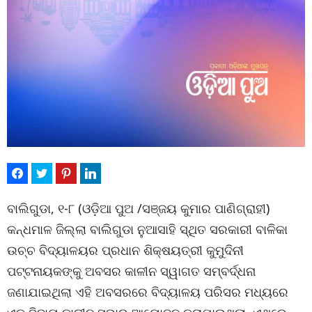
ବାଲିଗୁଡା, ୧-୮ (ଓଡ଼ିଆ ପୁଅ /ସଞ୍ଜୟ କୁମାର ପାଣିଗ୍ରାହୀ)
କନ୍ଧମାଳ ଜିଲ୍ଲା ବାଲିଗୁଡା ନୁଆସାହି ସ୍ଥିତ ସରକାରୀ ବାଳିକା
ଉଚ୍ଚ ବିଦ୍ୟାଳୟର ପ୍ରଧାନ ଶିକ୍ଷୟତ୍ରୀ କୁମୁଦିନୀ
ପଟ୍ଟନାୟକଙ୍କୁ ଅବସର କାଳୀନ ସ୍ୱାଗତ ସମ୍ବର୍ଦ୍ଧନା
ଜଣାଯାଇଥିଲା ଏହି ଅବସରରେ ବିଦ୍ୟାଳୟ ପରିସର ମଧ୍ୟରେ