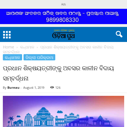
Ads
Home
କନ୍ଧମାଳ
ପ୍ରଧାନ ଶିକ୍ଷୟତ୍ରୀଙ୍କୁ ଅବସର କାଳୀନ ବିଦାୟ
ସମ୍ବର୍ଦ୍ଧନା
କନ୍ଧମାଳ
ଜିଲ୍ଲା ପରିକ୍ରମା
ପ୍ରଧାନ ଶିକ୍ଷୟତ୍ରୀଙ୍କୁ ଅବସର କାଳୀନ ବିଦାୟ
ସମ୍ବର୍ଦ୍ଧନା
By
Bureau
-
August 1, 2019
126