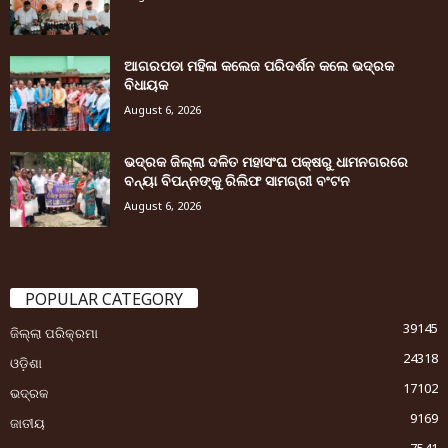
ଆଗରପଡା ମହିଳା କଲେଜ ପରିଦର୍ଶନ କଲେ ଭଦ୍ରକ
ବିଧାୟକ
August 6, 2026
ଭଦ୍ରକ ଜିଲ୍ଲା ଦଳିତ ମହାସଂଘ ପକ୍ଷରୁ ଧାମନଗରରେ
ବନ୍ୟା ବିପନ୍ନଙ୍କୁ ରିଲିଫ ସାମଗ୍ରୀ ବଂଟନ
August 6, 2026
POPULAR CATEGORY
39145
ଜିଲ୍ଲା ପରିକ୍ରମା
24318
ଓଡ଼ିଶା
17102
ଭଦ୍ରକ
9169
ଜାତୀୟ