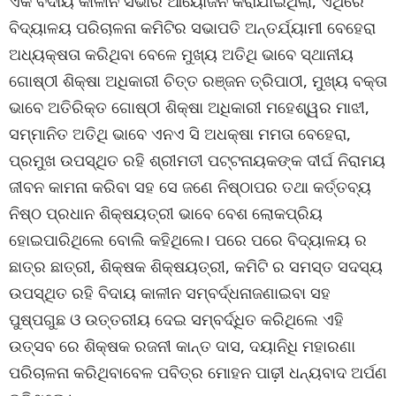
ଏକ ବିଦାୟ କାଳୀନ ସଭାର ଆୟୋଜନ କରାଯାଇଥିଲା, ଏଥିରେ
ବିଦ୍ୟାଳୟ ପରିଚାଳନା କମିଟିର ସଭାପତି ଅନ୍ତର୍ଯ୍ୟାମୀ ବେହେରା
ଅଧ୍ୟକ୍ଷତା କରିଥିବା ବେଳେ ମୁଖ୍ୟ ଅତିଥି ଭାବେ ସ୍ଥାନୀୟ
ଗୋଷ୍ଠୀ ଶିକ୍ଷା ଅଧିକାରୀ ଚିତ୍ତ ରଞ୍ଜନ ତ୍ରିପାଠୀ, ମୁଖ୍ୟ ବକ୍ତା
ଭାବେ ଅତିରିକ୍ତ ଗୋଷ୍ଠୀ ଶିକ୍ଷା ଅଧିକାରୀ ମହେଶ୍ୱର ମାଝୀ,
ସମ୍ମାନିତ ଅତିଥି ଭାବେ ଏନଏ ସି ଅଧକ୍ଷା ମମତା ବେହେରା,
ପ୍ରମୁଖ ଉପସ୍ଥିତ ରହି ଶ୍ରୀମତୀ ପଟ୍ଟନାୟକଙ୍କ ଦୀର୍ଘ ନିରାମୟ
ଜୀବନ କାମନା କରିବା ସହ ସେ ଜଣେ ନିଷ୍ଠାପର ତଥା କର୍ତ୍ତବ୍ୟ
ନିଷ୍ଠ ପ୍ରଧାନ ଶିକ୍ଷୟତ୍ରୀ ଭାବେ ବେଶ ଲୋକପ୍ରିୟ
ହୋଇପାରିଥିଲେ ବୋଲି କହିଥିଲେ। ପରେ ପରେ ବିଦ୍ୟାଳୟ ର
ଛାତ୍ର ଛାତ୍ରୀ, ଶିକ୍ଷକ ଶିକ୍ଷୟତ୍ରୀ, କମିଟି ର ସମସ୍ତ ସଦସ୍ୟ
ଉପସ୍ଥିତ ରହି ବିଦାୟ କାଳୀନ ସମ୍ବର୍ଦ୍ଧନାଜଣାଇବା ସହ
ପୁଷ୍ପଗୁଛ ଓ ଉତ୍ତରୀୟ ଦେଇ ସମ୍ବର୍ଦ୍ଧିତ କରିଥିଲେ ଏହି
ଉତ୍ସବ ରେ ଶିକ୍ଷକ ରଜନୀ କାନ୍ତ ଦାସ, ଦୟାନିଧି ମହାରଣା
ପରିଚାଳନା କରିଥିବାବେଳ ପବିତ୍ର ମୋହନ ପାଢ଼ୀ ଧନ୍ୟବାଦ ଅର୍ପଣ