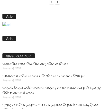
Adv
Ads
ଖବର ଏବେ ଏବେ
ଭଣ୍ଡାରିପୋଖରୀ ବିଜେପିର ସାମ୍ବାଦିକ ସମ୍ମିଳନୀ
August 6, 2026
ଆଗରପଡା ମହିଳା କଲେଜ ପରିଦର୍ଶନ କଲେ ଭଦ୍ରକ ବିଧାୟକ
August 6, 2026
ଭଦ୍ରକ ଜିଲ୍ଲା ଦଳିତ ମହାସଂଘ ପକ୍ଷରୁ ଧାମନଗରରେ ବନ୍ୟା ବିପନ୍ନଙ୍କୁ
ରିଲିଫ ସାମଗ୍ରୀ ବଂଟନ
August 6, 2026
ରାଷ୍ଟ୍ର ପାଇଁ ମଧ୍ୟସ୍ଥତା ୩.୦ ମାଧ୍ୟମରେ ବିଚାରାଧୀନ ମାମଲାଗୁଡ଼ିକର