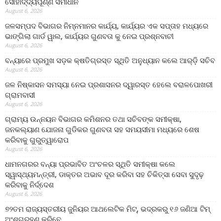
ସୌହାର୍ଦ୍ଦ୍ୟପୂର୍ଣ୍ଣ ସମାଧାନ
August 6, 2026
ଜଳସମ୍ପଦ ବିଭାଗର ନିମ୍ନମାନର କାର୍ଯ୍ୟ, କାର୍ଯ୍ୟର ଏକ ସପ୍ତାହ ମଧ୍ୟରେ
ଭାଙ୍ଗିଲା ଗାର୍ଡ ୱାଲ, କାର୍ଯ୍ୟର ଗୁଣବତା କୁ ନେଇ ପ୍ରଶ୍ନବାଚୀ
August 6, 2026
ବନ୍ୟାରେ ପ୍ରମୁଖ ସଡ଼କ କ୍ଷତିଗ୍ରସ୍ତ ସ୍ଥିତି ଅନୁଧ୍ୟାନ କଲେ ଆର୍‌ଡ଼ି ସଚିବ
August 6, 2026
ଜଳ ନିଷ୍କାସନ ସମସ୍ୟା ନେଇ ପ୍ରଶାସନର ଦ୍ୱାରସ୍ତ ହେଲେ ବରାଳପୋଖରୀ
ଗ୍ରାମବାସୀ
August 6, 2026
ଗ୍ରାମ୍ୟ ଉନ୍ନୟନ ବିଭାଗର କମିଶନର ତଥା ସଚିବଙ୍କ ସମୀକ୍ଷା,
ଜନକଲ୍ୟାଣ ଯୋଜନା ଗୁଡିକର ଗୁଣବତା ସହ ସମୟସୀମା ମଧ୍ୟରେ ଶେଷ
କରିବାକୁ ଗୁରୁତ୍ୱାରୋପ
August 6, 2026
ଧାମନଗରର ବନ୍ୟା ପ୍ରଭାବିତ ଅଂଚଳର ସ୍ଥିତି ସମୀକ୍ଷା କଲେ
ସ୍ୱାସ୍ଥ୍ୟମନ୍ତ୍ରୀ, ଡାକ୍ତର ଅଭାବ ଦୂର କରିବା ସହ ଚିକିତ୍ସା ସେବା ସୁଦୃଢ଼
କରିବାକୁ ନିର୍ଦ୍ଦେଶ
August 6, 2026
୭୨ତମ ରାଜ୍ୟସ୍ତରୀୟ ଜୁନିୟର ଆଥଲେଟିକ ମିଟ୍‌, ଭଦ୍ରକରୁ ୧୬ ଜଣିଆ ଟିମ୍
ଅଂଶଗ୍ରହଣ କରିବେ