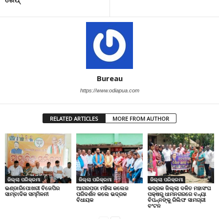
Bureau
https://www.odiapua.com
RELATED ARTICLES
MORE FROM AUTHOR
ଜିଲ୍ଲା ପରିକ୍ରମା
ଜିଲ୍ଲା ପରିକ୍ରମା
ଜିଲ୍ଲା ପରିକ୍ରମା
ଭଣ୍ଡାରିପୋଖରୀ ବିଜେପିର
ଆଗରପଡା ମହିଳା କଲେଜ
ଭଦ୍ରକ ଜିଲ୍ଲା ଦଳିତ ମହାସଂଘ
ସାମ୍ବାଦିକ ସମ୍ମିଳନୀ
ପରିଦର୍ଶନ କଲେ ଭଦ୍ରକ
ପକ୍ଷରୁ ଧାମନଗରରେ ବନ୍ୟା
ବିଧାୟକ
ବିପନ୍ନଙ୍କୁ ରିଲିଫ ସାମଗ୍ରୀ
ବଂଟନ