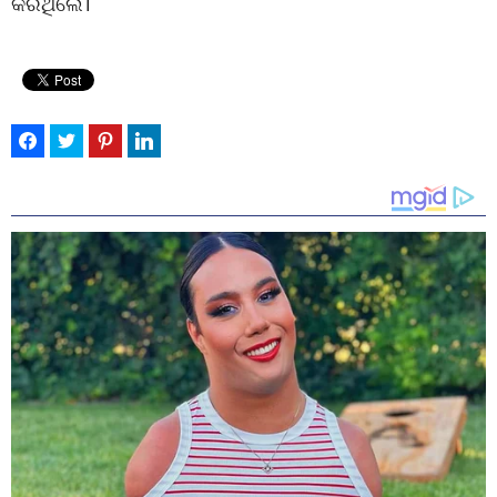
କରିଥିଲେ।