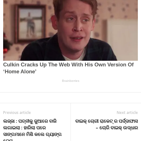
Previous article
Next article
ଲଜ୍ଜା : ପତ୍ନୀକୁ ଜୁଆରେ ବାଜି
ବାଇକ୍ ଚୋରୀ ରାକେଟ୍ ର ପର୍ଦ୍ଦାଫାସ
ଲଗାଇଲା : ହାରିଲା ପରେ
– ଚୋରି ବାଇକ୍ ଉଦ୍ଧାର
ସାଙ୍ଗମାନେ ମିଶି କଲେ ଗ୍ୟାଙ୍ଗ
ରେପ୍