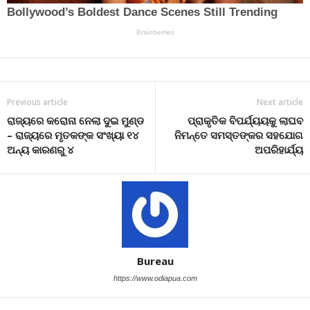
Previous article
Next article
ରାଜ୍ୟରେ କରୋନା ନେଲା ଦୁଇ ମୁଣ୍ଡ
ପ୍ରାକୃତିକ ବିପର୍ଯ୍ୟୟକୁ ଲାଘବ
– ରାଜ୍ୟରେ ମୃତକଙ୍କ ସଂଖ୍ୟା ୧୪
ନିମନ୍ତେ ସମସ୍ତଙ୍କର ସହଯୋଗ
ଅନ୍ୟ କାରଣରୁ ୪
ଅପରିହାର୍ଯ୍ୟ
Bureau
https://www.odiapua.com