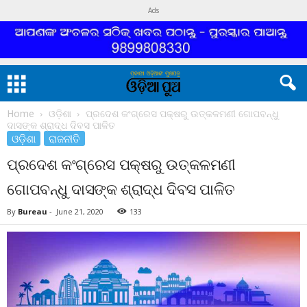
Ads
Home
ଓଡ଼ିଶା
ପ୍ରଦେଶ କଂଗ୍ରେସ ପକ୍ଷରୁ ଉତ୍କଳମଣୀ ଗୋପବନ୍ଧୁ
ଦାସଙ୍କ ଶ୍ରାଦ୍ଧ ଦିବସ ପାଳିତ
ଓଡ଼ିଶା
ରାଜନୀତି
ପ୍ରଦେଶ କଂଗ୍ରେସ ପକ୍ଷରୁ ଉତ୍କଳମଣୀ
ଗୋପବନ୍ଧୁ ଦାସଙ୍କ ଶ୍ରାଦ୍ଧ ଦିବସ ପାଳିତ
By
Bureau
-
June 21, 2020
133