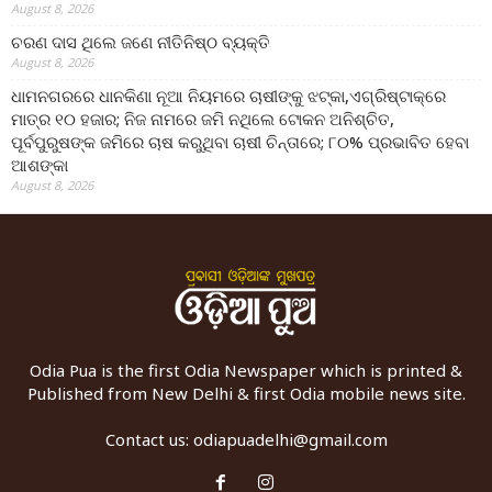
August 8, 2026
ଚରଣ ଦାସ ଥିଲେ ଜଣେ ନୀତିନିଷ୍ଠ ବ୍ୟକ୍ତି
August 8, 2026
ଧାମନଗରରେ ଧାନକିଣା ନୂଆ ନିୟମରେ ଚାଷୀଙ୍କୁ ଝଟ୍‌କା,ଏଗ୍ରିଷ୍ଟାକ୍‌ରେ
ମାତ୍ର ୧୦ ହଜାର; ନିଜ ନାମରେ ଜମି ନଥିଲେ ଟୋକନ ଅନିଶ୍ଚିତ,
ପୂର୍ବପୁରୁଷଙ୍କ ଜମିରେ ଚାଷ କରୁଥିବା ଚାଷୀ ଚିନ୍ତାରେ; ୮୦% ପ୍ରଭାବିତ ହେବା
ଆଶଙ୍କା
August 8, 2026
Odia Pua is the first Odia Newspaper which is printed &
Published from New Delhi & first Odia mobile news site.
Contact us:
odiapuadelhi@gmail.com