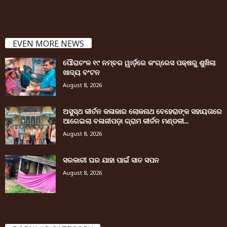
EVEN MORE NEWS
ପୌରାଚଂଳ ୧୯ ନମ୍ବର ୱାର୍ଡ଼ରେ କଂଗ୍ରେସ ପକ୍ଷରୁ ଶୁଖିଲା
ଖାଦ୍ୟ ବଂଟନ
August 8, 2026
ଅସୁସ୍ଥ କୀର୍ତନ କଳାକାର ଲୋକନାଥ ବେହେରାଙ୍କ ସହାୟତାରେ
ଆଗେଇଲା ବଳାଜୀପଡ଼ା ଗ୍ରାମ କୀର୍ତନ ମଣ୍ଡଳୀ...
August 8, 2026
ସରକାରୀ ଘର ଯାହା ପାଇଁ ସାତ ସପନ
August 8, 2026