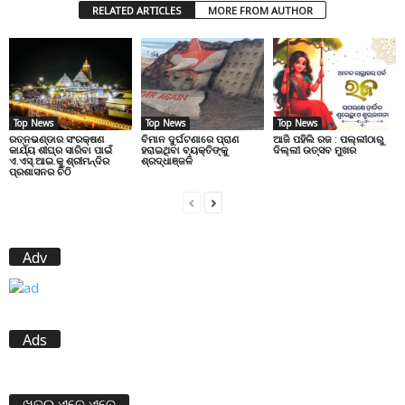
RELATED ARTICLES
MORE FROM AUTHOR
Top News
Top News
Top News
ରତ୍ନଭଣ୍ଡାର ସଂରକ୍ଷଣ
ବିମାନ ଦୁର୍ଘଟଣାରେ ପ୍ରାଣ
ଆଜି ପହିଲି ରଜ : ପଲ୍ଲୀଠାରୁ
କାର୍ଯ୍ୟ ଶୀଘ୍ର ସାରିବା ପାଇଁ
ହରାଇଥିବା ବ୍ୟକ୍ତିଙ୍କୁ
ଦିଲ୍ଲୀ ଉତ୍ସବ ମୁଖର
ଏ.ଏସ୍.ଆଇ.କୁ ଶ୍ରୀମନ୍ଦିର
ଶ୍ରଦ୍ଧାଞ୍ଜଳି
ପ୍ରଶାସନର ଚିଠି
Adv
Ads
ଖବର ଏବେ ଏବେ