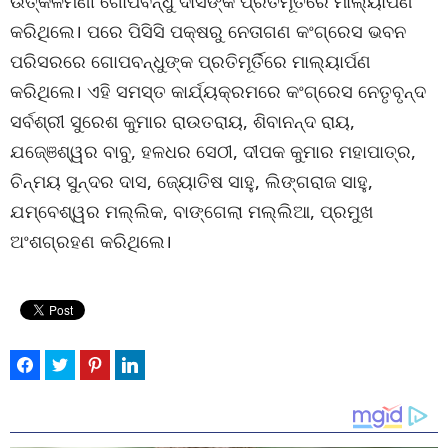
ଉତ୍କଳମଣୀ ଗୋପବନ୍ଧୁ ଦାସଙ୍କ ପ୍ରତିମୂର୍ତିରେ ମାଲ୍ୟାର୍ପଣ
କରିଥିଲେ। ପରେ ପିସିସି ପକ୍ଷରୁ ନେତାଗଣ କଂଗ୍ରେସ ଭବନ
ପରିସରରେ ଗୋପବନ୍ଧୁଙ୍କ ପ୍ରତିମୂର୍ତିରେ ମାଲ୍ୟାର୍ପଣ
କରିଥିଲେ। ଏହି ସମସ୍ତ କାର୍ଯ୍ୟକ୍ରମରେ କଂଗ୍ରେସ ନେତୃବୃନ୍ଦ
ସର୍ବଶ୍ରୀ ସୁରେଶ କୁମାର ରାଉତରାୟ, ଶିବାନନ୍ଦ ରାୟ,
ଯଜେ୍ଞଶ୍ୱର ବାବୁ, ହଳଧର ସେଠୀ, ଦୀପକ କୁମାର ମହାପାତ୍ର,
ଚିନ୍ମୟ ସୁନ୍ଦର ଦାସ, ଜ୍ୟୋତିଷ ସାହୁ, ଲିଙ୍ଗରାଜ ସାହୁ,
ଯମ୍ବେଶ୍ୱର ମଲ୍ଲିକ, ବାଙ୍ଗେଲା ମଲ୍ଲିଆ, ପ୍ରମୁଖ
ଅଂଶଗ୍ରହଣ କରିଥିଲେ।