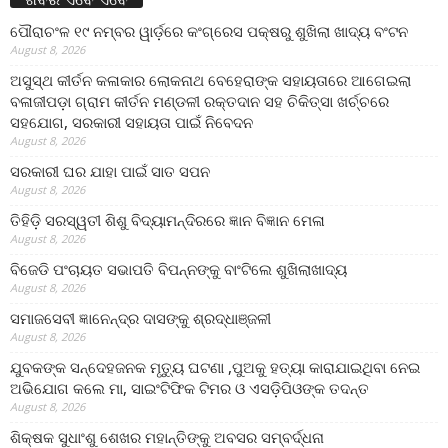
ପୌରାଚଂଳ ୧୯ ନମ୍ବର ୱାର୍ଡ଼ରେ କଂଗ୍ରେସ ପକ୍ଷରୁ ଶୁଖିଲା ଖାଦ୍ୟ ବଂଟନ
August 8, 2026
ଅସୁସ୍ଥ କୀର୍ତନ କଳାକାର ଲୋକନାଥ ବେହେରାଙ୍କ ସହାୟତାରେ ଆଗେଇଲା
ବଳାଜୀପଡ଼ା ଗ୍ରାମ କୀର୍ତନ ମଣ୍ଡଳୀ ରକ୍ତଦାନ ସହ ଚିକିତ୍ସା ଖର୍ଚ୍ଚରେ
ସହଯୋଗ, ସରକାରୀ ସହାୟତା ପାଇଁ ନିବେଦନ
August 8, 2026
ସରକାରୀ ଘର ଯାହା ପାଇଁ ସାତ ସପନ
August 8, 2026
ତିହିଡି଼ ସରସ୍ୱତୀ ଶିଶୁ ବିଦ୍ୟାମନ୍ଦିରରେ ଜ୍ଞାନ ବିଜ୍ଞାନ ମେଳା
August 8, 2026
ବିଜେଡି ପଂଚାୟତ ସଭାପତି ବିପନ୍ନଙ୍କୁ ବାଂଟିଲେ ଶୁଖିଲାଖାଦ୍ୟ
August 8, 2026
ସମାଜସେବୀ ଜ୍ଞାନେନ୍ଦ୍ର ଦାସଙ୍କୁ ଶ୍ରଦ୍ଧାଞ୍ଜଳୀ
August 8, 2026
ଯୁବକଙ୍କ ସନ୍ଦେହଜନକ ମୃତ୍ୟୁ ଘଟଣା ,ପୁଅକୁ ହତ୍ୟା କାରାଯାଇଥିବା ନେଇ
ଅଭିଯୋଗ କଲେ ମା, ସାଇଂଟିଫିକ ଟିମର ଓ ଏସଡ଼ିପିଓଙ୍କ ତଦନ୍ତ
August 8, 2026
ଶିକ୍ଷକ ସୁଧାଂଶୁ ଶେଖର ମହାନ୍ତିଙ୍କୁ ଅବସର ସମ୍ବର୍ଦ୍ଧନା