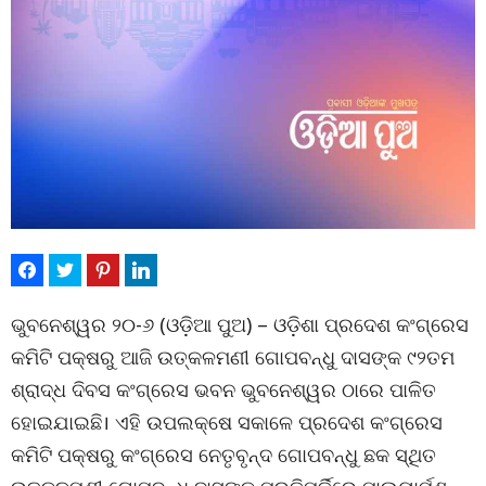
ଭୁବନେଶ୍ୱର ୨୦-୬ (ଓଡ଼ିଆ ପୁଅ) – ଓଡ଼ିଶା ପ୍ରଦେଶ କଂଗ୍ରେସ
କମିଟି ପକ୍ଷରୁ ଆଜି ଉତ୍କଳମଣୀ ଗୋପବନ୍ଧୁ ଦାସଙ୍କ ୯୨ତମ
ଶ୍ରାଦ୍ଧ ଦିବସ କଂଗ୍ରେସ ଭବନ ଭୁବନେଶ୍ୱର ଠାରେ ପାଳିତ
ହୋଇଯାଇଛି। ଏହି ଉପଲକ୍ଷେ ସକାଳେ ପ୍ରଦେଶ କଂଗ୍ରେସ
କମିଟି ପକ୍ଷରୁ କଂଗ୍ରେସ ନେତୃବୃନ୍ଦ ଗୋପବନ୍ଧୁ ଛକ ସ୍ଥିତ