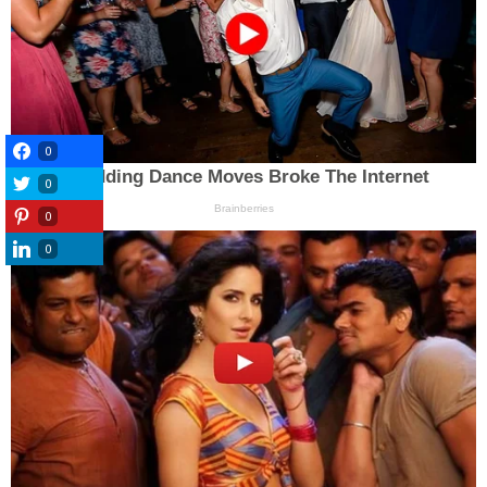
0
0
0
0