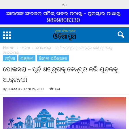
Ads
Home
ଓଡ଼ିଶା
ପୋଲସରା – ପୂର୍ବ ଶତ୍ରୁତାକୁ କେନ୍ଦ୍ର କରି ଯୁବକକୁ
ଆକ୍ରମଣ
ଓଡ଼ିଶା
ଗଞ୍ଜାମ
ଜିଲ୍ଲା ପରିକ୍ରମା
ପୋଲସରା – ପୂର୍ବ ଶତ୍ରୁତାକୁ କେନ୍ଦ୍ର କରି ଯୁବକକୁ
ଆକ୍ରମଣ
By
Bureau
-
April 19, 2019
474