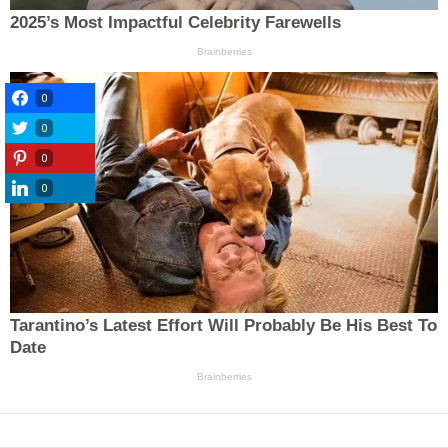
0
0
0
0