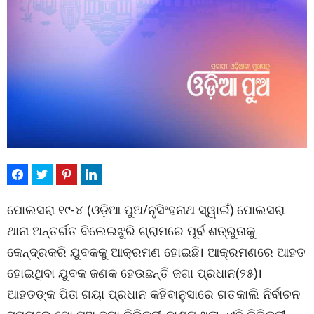
ପୋଲସରା ୧୯-୪ (ଓଡ଼ିଆ ପୁଅ/ନୃସିଂହନାଥ ସ୍ୱାଇଁ) ପୋଲସରା
ଥାନା ଅନ୍ତର୍ଗତ ବିଲେଇଝୁରି ଗ୍ରାମରେ ପୂର୍ବ ଶତ୍ରୁତାକୁ
କେନ୍ଦ୍ରକରି ଯୁବକକୁ ଆକ୍ରମଣ ହୋଇଛି। ଆକ୍ରମଣରେ ଆହତ
ହୋଇଥିବା ଯୁବକ ଜଣକ ହେଉଛନ୍ତି ଜଗା ପ୍ରଧାନ(୨୫)।
ଆହତଙ୍କ ପିତା ଗୟା ପ୍ରଧାନ କହିବାନୁସାରେ ଗତକାଲି ନିର୍ବାଚନ