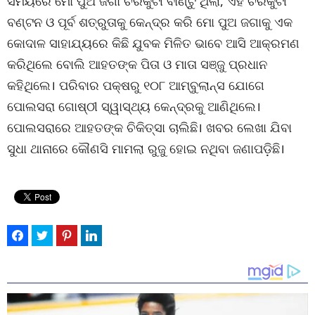
ସମୟରେ ମୋ ପୁଅ ଜଗା ଚିରିକୁଟୀ ବାଣ୍ଟୁ ଥିଲା, ଏହି ଚିରିକୁଟୀ
ବଣ୍ଟନ ଓ ପୂର୍ବ ଶତ୍ରୁତାକୁ କେନ୍ଦ୍ର କରି ମୋ ପୁଅ ଜଗାକୁ ଏକ
କୋଦାଳ ସାହାଯ୍ୟରେ କିଛି ଯୁବକ ମିଳିତ ଭାବେ ଆସି ଆକ୍ରମଣ
କରିଥିଲେ ବୋଲି ଆହତଙ୍କ ପିତା ଓ ମାତା ସଞ୍ଜୁ ପ୍ରଧାନ
କହିଥିଲେ। ପରିବାର ପକ୍ଷରୁ ୧୦୮ ଆମ୍ବୁଲାନ୍ସ ଯୋଗେ
ପୋଲସରା ଗୋଷ୍ଠୀ ସ୍ୱାସ୍ଥ୍ୟ କେନ୍ଦ୍ରକୁ ଆଣିଥିଲେ।
ପୋଲସରାରେ ଆହତଙ୍କ ଚିକିତ୍ସା ଚାଲିଛି। ଖବର ଲେଖା ଯିବା
ସୁଧା ଥାନାରେ କୌଣସି ମାମଲା ରୁଜୁ ହୋଇ ନଥିବା ଜଣାପଡ଼ିଛି।