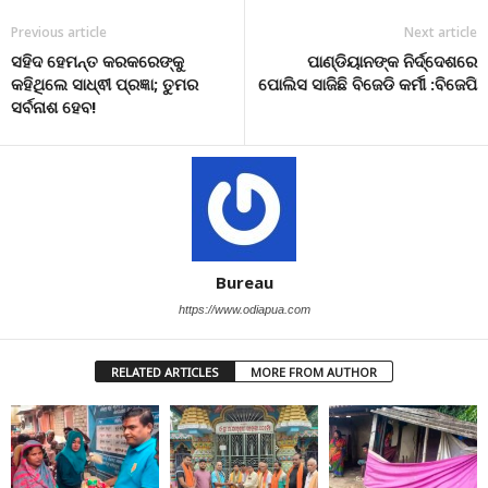
Previous article
Next article
ସହିଦ ହେମନ୍ତ କରକରେଙ୍କୁ
ପାଣ୍ଡିୟାନଙ୍କ ନିର୍ଦ୍ଦେଶରେ
କହିଥିଲେ ସାଧ୍ଵୀ ପ୍ରଜ୍ଞା; ତୁମର
ପୋଲିସ ସାଜିଛି ବିଜେଡି କର୍ମୀ :ବିଜେପି
ସର୍ବନାଶ ହେବ!
Bureau
https://www.odiapua.com
RELATED ARTICLES
MORE FROM AUTHOR