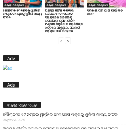
ଜିଲ୍ଲା ପରିକ୍ରମା
ଜିଲ୍ଲା ପରିକ୍ରମା
ଜିଲ୍ଲା ପରିକ୍ରମା
ପୌରାଚଂଳ ୧୯ ନମ୍ବର ୱାର୍ଡ଼ରେ
ଅସୁସ୍ଥ କୀର୍ତନ କଳାକାର
ସରକାରୀ ଘର ଯାହା ପାଇଁ ସାତ
କଂଗ୍ରେସ ପକ୍ଷରୁ ଶୁଖିଲା ଖାଦ୍ୟ
ଲୋକନାଥ ବେହେରାଙ୍କ
ସପନ
ବଂଟନ
ସହାୟତାରେ ଆଗେଇଲା
ବଳାଜୀପଡ଼ା ଗ୍ରାମ କୀର୍ତନ
ମଣ୍ଡଳୀ ରକ୍ତଦାନ ସହ ଚିକିତ୍ସା
ଖର୍ଚ୍ଚରେ ସହଯୋଗ, ସରକାରୀ
ସହାୟତା ପାଇଁ ନିବେଦନ
Adv
Ads
ଖବର ଏବେ ଏବେ
ପୌରାଚଂଳ ୧୯ ନମ୍ବର ୱାର୍ଡ଼ରେ କଂଗ୍ରେସ ପକ୍ଷରୁ ଶୁଖିଲା ଖାଦ୍ୟ ବଂଟନ
August 8, 2026
ଅସୁସ୍ଥ କୀର୍ତନ କଳାକାର ଲୋକନାଥ ବେହେରାଙ୍କ ସହାୟତାରେ ଆଗେଇଲା