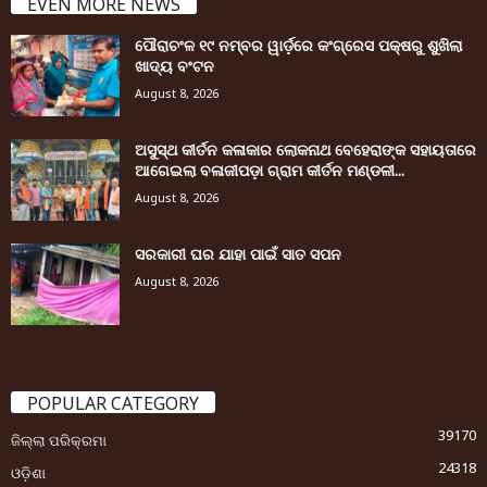
EVEN MORE NEWS
ପୌରାଚଂଳ ୧୯ ନମ୍ବର ୱାର୍ଡ଼ରେ କଂଗ୍ରେସ ପକ୍ଷରୁ ଶୁଖିଲା
ଖାଦ୍ୟ ବଂଟନ
August 8, 2026
ଅସୁସ୍ଥ କୀର୍ତନ କଳାକାର ଲୋକନାଥ ବେହେରାଙ୍କ ସହାୟତାରେ
ଆଗେଇଲା ବଳାଜୀପଡ଼ା ଗ୍ରାମ କୀର୍ତନ ମଣ୍ଡଳୀ...
August 8, 2026
ସରକାରୀ ଘର ଯାହା ପାଇଁ ସାତ ସପନ
August 8, 2026
POPULAR CATEGORY
39170
ଜିଲ୍ଲା ପରିକ୍ରମା
24318
ଓଡ଼ିଶା