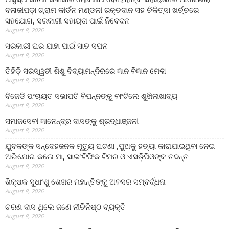
ବଳାଜୀପଡ଼ା ଗ୍ରାମ କୀର୍ତନ ମଣ୍ଡଳୀ ରକ୍ତଦାନ ସହ ଚିକିତ୍ସା ଖର୍ଚ୍ଚରେ
ସହଯୋଗ, ସରକାରୀ ସହାୟତା ପାଇଁ ନିବେଦନ
August 8, 2026
ସରକାରୀ ଘର ଯାହା ପାଇଁ ସାତ ସପନ
August 8, 2026
ତିହିଡି଼ ସରସ୍ୱତୀ ଶିଶୁ ବିଦ୍ୟାମନ୍ଦିରରେ ଜ୍ଞାନ ବିଜ୍ଞାନ ମେଳା
August 8, 2026
ବିଜେଡି ପଂଚାୟତ ସଭାପତି ବିପନ୍ନଙ୍କୁ ବାଂଟିଲେ ଶୁଖିଲାଖାଦ୍ୟ
August 8, 2026
ସମାଜସେବୀ ଜ୍ଞାନେନ୍ଦ୍ର ଦାସଙ୍କୁ ଶ୍ରଦ୍ଧାଞ୍ଜଳୀ
August 8, 2026
ଯୁବକଙ୍କ ସନ୍ଦେହଜନକ ମୃତ୍ୟୁ ଘଟଣା ,ପୁଅକୁ ହତ୍ୟା କାରାଯାଇଥିବା ନେଇ
ଅଭିଯୋଗ କଲେ ମା, ସାଇଂଟିଫିକ ଟିମର ଓ ଏସଡ଼ିପିଓଙ୍କ ତଦନ୍ତ
August 8, 2026
ଶିକ୍ଷକ ସୁଧାଂଶୁ ଶେଖର ମହାନ୍ତିଙ୍କୁ ଅବସର ସମ୍ବର୍ଦ୍ଧନା
August 8, 2026
ଚରଣ ଦାସ ଥିଲେ ଜଣେ ନୀତିନିଷ୍ଠ ବ୍ୟକ୍ତି
August 8, 2026