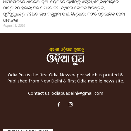
ଧାମନଗରରେ ଧାନକିଣା ନୂଆ ନିୟମରେ ଚାଷୀଙ୍କୁ ଝଟ୍‌କା,ଏଗ୍ରିଷ୍ଟାକ୍‌ରେ
ମାତ୍ର ୧୦ ହଜାର; ନିଜ ନାମରେ ଜମି ନଥିଲେ ଟୋକନ ଅନିଶ୍ଚିତ,
ପୂର୍ବପୁରୁଷଙ୍କ ଜମିରେ ଚାଷ କରୁଥିବା ଚାଷୀ ଚିନ୍ତାରେ; ୮୦% ପ୍ରଭାବିତ ହେବା
ଆଶଙ୍କା
August 8, 2026
Odia Pua is the first Odia Newspaper which is printed &
Published from New Delhi & first Odia mobile news site.
Contact us:
odiapuadelhi@gmail.com