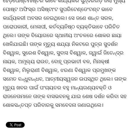
ହେଡ଼ପୋଷ୍ଟମାଷ୍ଟର ଭାବେ କାର୍ଯ୍ୟକରି ସୁନ୍ଦରଗଡ଼ ଜିଲା ମୁଖ୍ୟ
ପୋଷ୍ଟ ଅଫିସ୍‌ର ଅସିଷ୍ଟାଂଟ ସୁପରିଟେଣ୍ଡେଂଟଣ୍ଟ ଭାବେ
କାର୍ଯ୍ୟକରୀ ଅବସର ନେଇଥିଲେ। ସେ ଜଣେ ଶାନ୍ତ ସରଳ,
ପରୋପକାରୀ, ମେଳାପୀ, କର୍ତବ୍ୟନିଷ୍ଠ ବ୍ୟକ୍ତିଭାବେ ପରିଚିତ
ଥିଲେ। ତାଙ୍କ ବିୟୋଗରେ ସ୍ଥାନୀୟ ଅଂଚଳରେ ଶୋକର ଛାୟା
ଖେଳିଯାଇଛି। ତାଙ୍କ ମୃତ୍ୟୁ ଶଯ୍ୟା ନିକଟରେ ପୁତ୍ର ସୁଦର୍ଶନ
ବିଶ୍ୱାଳ, ସୁରେଶ ବିଶ୍ୱାଳ, ସୁବାସ ବିଶ୍ୱାଳ, ଜ୍ୱାଇଁ ଜିତେନ୍ଦ୍ର
ନାୟକ, ଅମୂଲ୍ୟ ରାଉତ, ବୋହୂ ପ୍ରଭାତୀ ବଳ, ମିନାକ୍ଷୀ
ବିଶ୍ୱାଳ, ମିଲୁରାଣୀ ବିଶ୍ୱାଳ, ଝରଣା ବିଶ୍ୱାଳ ପ୍ରମୁଖଙ୍କ
ସମେତ ବନ୍ଧୁବାନ୍ଧବ, ଆତ୍ମୀୟସ୍ୱଜନ ଉପସ୍ଥିତ ଥିଲେ। ତାଙ୍କ
ମୃତ୍ୟୁ ଖବର ପାଇଁ ପଂଚାୟତର ବହୁ ମାନ୍ୟଗଣ୍ୟବକ୍ତି ଓ
ରାଜନେତାମାନେ ତାଙ୍କ ବାସଭବନକୁ ଯାଇ ଶେଷ ଦର୍ଶନ କରିବା ସହ
ଶୋକସନ୍ତପ୍ତ ପରିବାରକୁ ସମବେଦନା ଜଣାଇଥିଲେ।