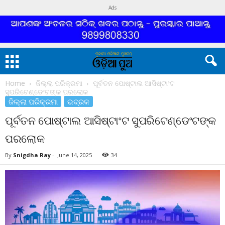
Ads
Home
ଜିଲ୍ଲା ପରିକ୍ରମା
ପୂର୍ବତନ ପୋଷ୍ଟାଲ ଆସିଷ୍ଟାଂଟ
ସୁପରିଟେଣ୍ଡେଂଟଙ୍କ ପରଲୋକ
ଜିଲ୍ଲା ପରିକ୍ରମା
ଭଦ୍ରକ
ପୂର୍ବତନ ପୋଷ୍ଟାଲ ଆସିଷ୍ଟାଂଟ ସୁପରିଟେଣ୍ଡେଂଟଙ୍କ
ପରଲୋକ
By
Snigdha Ray
-
June 14, 2025
34