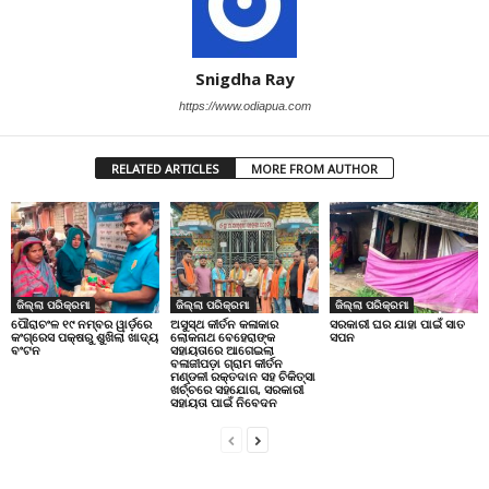
Snigdha Ray
https://www.odiapua.com
RELATED ARTICLES
MORE FROM AUTHOR
ଜିଲ୍ଲା ପରିକ୍ରମା
ଜିଲ୍ଲା ପରିକ୍ରମା
ଜିଲ୍ଲା ପରିକ୍ରମା
ପୌରାଚଂଳ ୧୯ ନମ୍ବର ୱାର୍ଡ଼ରେ
ଅସୁସ୍ଥ କୀର୍ତନ କଳାକାର
ସରକାରୀ ଘର ଯାହା ପାଇଁ ସାତ
କଂଗ୍ରେସ ପକ୍ଷରୁ ଶୁଖିଲା ଖାଦ୍ୟ
ଲୋକନାଥ ବେହେରାଙ୍କ
ସପନ
ବଂଟନ
ସହାୟତାରେ ଆଗେଇଲା
ବଳାଜୀପଡ଼ା ଗ୍ରାମ କୀର୍ତନ
ମଣ୍ଡଳୀ ରକ୍ତଦାନ ସହ ଚିକିତ୍ସା
ଖର୍ଚ୍ଚରେ ସହଯୋଗ, ସରକାରୀ
ସହାୟତା ପାଇଁ ନିବେଦନ