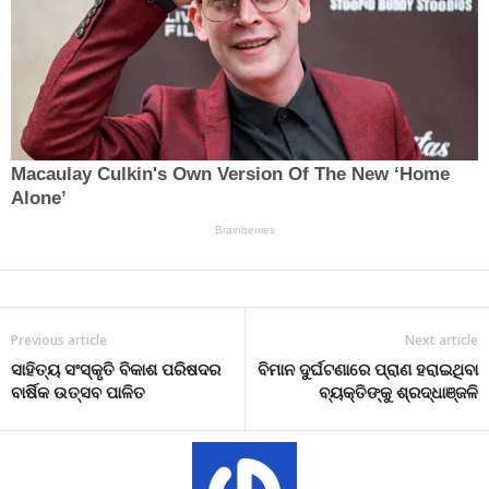
Previous article
Next article
ସାହିତ୍ୟ ସଂସ୍କୃତି ବିକାଶ ପରିଷଦର
ବିମାନ ଦୁର୍ଘଟଣାରେ ପ୍ରାଣ ହରାଇଥିବା
ବାର୍ଷିକ ଉତ୍ସବ ପାଳିତ
ବ୍ୟକ୍ତିଙ୍କୁ ଶ୍ରଦ୍ଧାଞ୍ଜଳି