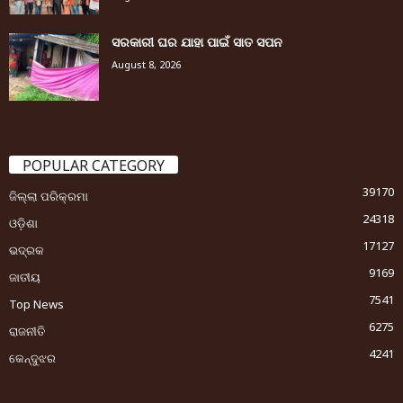
ସରକାରୀ ଘର ଯାହା ପାଇଁ ସାତ ସପନ
August 8, 2026
POPULAR CATEGORY
39170
ଜିଲ୍ଲା ପରିକ୍ରମା
24318
ଓଡ଼ିଶା
17127
ଭଦ୍ରକ
9169
ଜାତୀୟ
7541
Top News
6275
ରାଜନୀତି
4241
କେନ୍ଦୁଝର