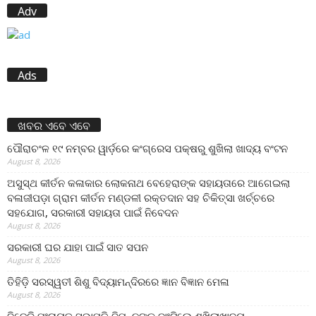
Adv
Ads
ଖବର ଏବେ ଏବେ
ପୌରାଚଂଳ ୧୯ ନମ୍ବର ୱାର୍ଡ଼ରେ କଂଗ୍ରେସ ପକ୍ଷରୁ ଶୁଖିଲା ଖାଦ୍ୟ ବଂଟନ
August 8, 2026
ଅସୁସ୍ଥ କୀର୍ତନ କଳାକାର ଲୋକନାଥ ବେହେରାଙ୍କ ସହାୟତାରେ ଆଗେଇଲା
ବଳାଜୀପଡ଼ା ଗ୍ରାମ କୀର୍ତନ ମଣ୍ଡଳୀ ରକ୍ତଦାନ ସହ ଚିକିତ୍ସା ଖର୍ଚ୍ଚରେ
ସହଯୋଗ, ସରକାରୀ ସହାୟତା ପାଇଁ ନିବେଦନ
August 8, 2026
ସରକାରୀ ଘର ଯାହା ପାଇଁ ସାତ ସପନ
August 8, 2026
ତିହିଡି଼ ସରସ୍ୱତୀ ଶିଶୁ ବିଦ୍ୟାମନ୍ଦିରରେ ଜ୍ଞାନ ବିଜ୍ଞାନ ମେଳା
August 8, 2026