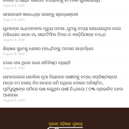
ବିଜେଡି ପଂଚାୟତ ସଭାପତି ବିପନ୍ନଙ୍କୁ ବାଂଟିଲେ ଶୁଖିଲାଖାଦ୍ୟ
August 8, 2026
ସମାଜସେବୀ ଜ୍ଞାନେନ୍ଦ୍ର ଦାସଙ୍କୁ ଶ୍ରଦ୍ଧାଞ୍ଜଳୀ
August 8, 2026
ଯୁବକଙ୍କ ସନ୍ଦେହଜନକ ମୃତ୍ୟୁ ଘଟଣା ,ପୁଅକୁ ହତ୍ୟା କାରାଯାଇଥିବା ନେଇ
ଅଭିଯୋଗ କଲେ ମା, ସାଇଂଟିଫିକ ଟିମର ଓ ଏସଡ଼ିପିଓଙ୍କ ତଦନ୍ତ
August 8, 2026
ଶିକ୍ଷକ ସୁଧାଂଶୁ ଶେଖର ମହାନ୍ତିଙ୍କୁ ଅବସର ସମ୍ବର୍ଦ୍ଧନା
August 8, 2026
ଚରଣ ଦାସ ଥିଲେ ଜଣେ ନୀତିନିଷ୍ଠ ବ୍ୟକ୍ତି
August 8, 2026
ଧାମନଗରରେ ଧାନକିଣା ନୂଆ ନିୟମରେ ଚାଷୀଙ୍କୁ ଝଟ୍‌କା,ଏଗ୍ରିଷ୍ଟାକ୍‌ରେ
ମାତ୍ର ୧୦ ହଜାର; ନିଜ ନାମରେ ଜମି ନଥିଲେ ଟୋକନ ଅନିଶ୍ଚିତ,
ପୂର୍ବପୁରୁଷଙ୍କ ଜମିରେ ଚାଷ କରୁଥିବା ଚାଷୀ ଚିନ୍ତାରେ; ୮୦% ପ୍ରଭାବିତ ହେବା
ଆଶଙ୍କା
August 8, 2026