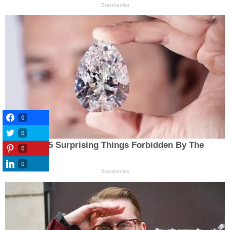
0
0
0
0