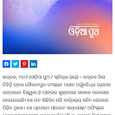
ଭଦ୍ରକ, ୧୪ା୬ (ଓଡ଼ିଆ ପୁଅ / ସ୍ନିଗ୍ଧା ରାୟ) – ଭଦ୍ରକ ଜିଲା
ତିହିଡ଼ି ବ୍ଲକ ଦୌଲତପୁର ପଂଚାୟତ ଅଧୀନ ଅର୍ଜୁନବିନ୍ଧା ଗ୍ରାମର
ଗଙ୍ଗାଧର ବିଶ୍ୱାଳ (୮୪)ଙ୍କର ଶୁକ୍ରବାର ସକାଳେ ପରଲୋକ
ହୋଇଯାଇଛି। ସେ ଗତ କିଛିଦିନ ଧରି ବାର୍ଦ୍ଧକ୍ୟ ଜନିତ ରୋଗରେ
ପିଡ଼ିତ ଥିଲେ। ସେ ପ୍ରଥମେ ପୀରହାଟ ସବ୍‌ପୋଷ୍ଟ ଅଫିସ୍‌ରେ