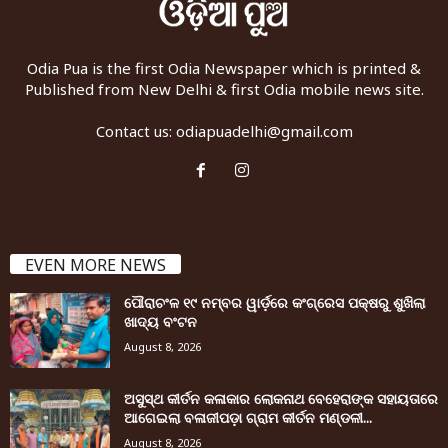
Odia Pua is the first Odia Newspaper which is printed &
Published from New Delhi & first Odia mobile news site.
Contact us:
odiapuadelhi@gmail.com
EVEN MORE NEWS
ପୌରାଚଂଳ ୧୯ ନମ୍ବର ୱାର୍ଡ଼ରେ କଂଗ୍ରେସ ପକ୍ଷରୁ ଶୁଖିଲା
ଖାଦ୍ୟ ବଂଟନ
August 8, 2026
ଅସୁସ୍ଥ କୀର୍ତନ କଳାକାର ଲୋକନାଥ ବେହେରାଙ୍କ ସହାୟତାରେ
ଆଗେଇଲା ବଳାଜୀପଡ଼ା ଗ୍ରାମ କୀର୍ତନ ମଣ୍ଡଳୀ...
August 8, 2026