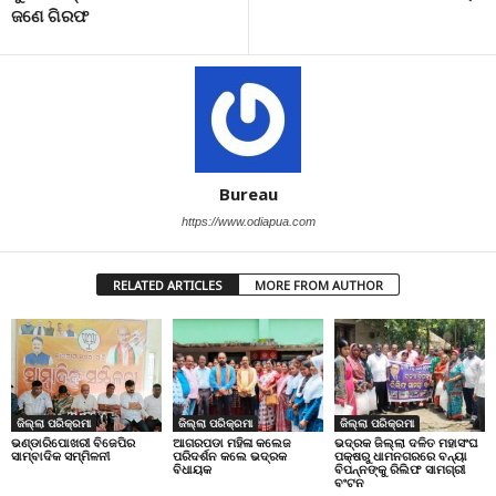
ଜଣେ ଗିରଫ
Bureau
https://www.odiapua.com
RELATED ARTICLES
MORE FROM AUTHOR
ଜିଲ୍ଲା ପରିକ୍ରମା
ଜିଲ୍ଲା ପରିକ୍ରମା
ଜିଲ୍ଲା ପରିକ୍ରମା
ଭଣ୍ଡାରିପୋଖରୀ ବିଜେପିର
ଆଗରପଡା ମହିଳା କଲେଜ
ଭଦ୍ରକ ଜିଲ୍ଲା ଦଳିତ ମହାସଂଘ
ସାମ୍ବାଦିକ ସମ୍ମିଳନୀ
ପରିଦର୍ଶନ କଲେ ଭଦ୍ରକ
ପକ୍ଷରୁ ଧାମନଗରରେ ବନ୍ୟା
ବିଧାୟକ
ବିପନ୍ନଙ୍କୁ ରିଲିଫ ସାମଗ୍ରୀ
ବଂଟନ