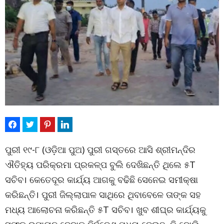
ପୁରୀ ୧୯-୮ (ଓଡ଼ିଆ ପୁଅ) ପୁରୀ ଗସ୍ତରେ ଆସି ଶ୍ରୀମନ୍ଦିର
ଐତିହ୍ୟ ପରିକ୍ରମା ପ୍ରକଳ୍ପ ବୁଲି ଦେଖିଛନ୍ତି ଥିଲେ ୫T
ସଚିବ। କେତେଦୂର କାର୍ଯ୍ୟ ଆଗକୁ ବଢିଛି ସେନେଇ ସମୀକ୍ଷା
କରିଛନ୍ତି। ପୁରୀ ଜିଲ୍ଲାପାଳ ସାଥିରେ ଥିବାବେଳେ ତାଙ୍କ ସହ
ମଧ୍ୟ ଆଲୋଚନା କରିଛନ୍ତି ୫T ସଚିବ। ଖୁବ ଶୀଘ୍ର କାର୍ଯ୍ୟକୁ