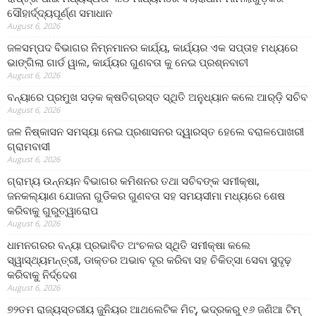
ସୌହାର୍ଦ୍ଦ୍ୟପୂର୍ଣ୍ଣ ସମାଧାନ
August 6, 2026
ଜଳସମ୍ପଦ ବିଭାଗର ନିମ୍ନମାନର କାର୍ଯ୍ୟ, କାର୍ଯ୍ୟର ଏକ ସପ୍ତାହ ମଧ୍ୟରେ
ଭାଙ୍ଗିଲା ଗାର୍ଡ ୱାଲ, କାର୍ଯ୍ୟର ଗୁଣବତା କୁ ନେଇ ପ୍ରଶ୍ନବାଚୀ
August 6, 2026
ବନ୍ୟାରେ ପ୍ରମୁଖ ସଡ଼କ କ୍ଷତିଗ୍ରସ୍ତ ସ୍ଥିତି ଅନୁଧ୍ୟାନ କଲେ ଆର୍‌ଡ଼ି ସଚିବ
August 6, 2026
ଜଳ ନିଷ୍କାସନ ସମସ୍ୟା ନେଇ ପ୍ରଶାସନର ଦ୍ୱାରସ୍ତ ହେଲେ ବରାଳପୋଖରୀ
ଗ୍ରାମବାସୀ
August 6, 2026
ଗ୍ରାମ୍ୟ ଉନ୍ନୟନ ବିଭାଗର କମିଶନର ତଥା ସଚିବଙ୍କ ସମୀକ୍ଷା,
ଜନକଲ୍ୟାଣ ଯୋଜନା ଗୁଡିକର ଗୁଣବତା ସହ ସମୟସୀମା ମଧ୍ୟରେ ଶେଷ
କରିବାକୁ ଗୁରୁତ୍ୱାରୋପ
August 6, 2026
ଧାମନଗରର ବନ୍ୟା ପ୍ରଭାବିତ ଅଂଚଳର ସ୍ଥିତି ସମୀକ୍ଷା କଲେ
ସ୍ୱାସ୍ଥ୍ୟମନ୍ତ୍ରୀ, ଡାକ୍ତର ଅଭାବ ଦୂର କରିବା ସହ ଚିକିତ୍ସା ସେବା ସୁଦୃଢ଼
କରିବାକୁ ନିର୍ଦ୍ଦେଶ
August 6, 2026
୭୨ତମ ରାଜ୍ୟସ୍ତରୀୟ ଜୁନିୟର ଆଥଲେଟିକ ମିଟ୍‌, ଭଦ୍ରକରୁ ୧୬ ଜଣିଆ ଟିମ୍