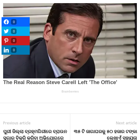
0
0
0
0
Previous article
Next article
ପୁରୀ ଜିଲ୍ଲା ବ୍ରହ୍ମଗିରୀରେ ବ୍ରାଉନ
୩୫ ଟି ଜାଗାଘରକୁ ୫୦ ହଜାର ଟଙ୍କା
ସୁଗାର ବିକ୍ରି କରିବା ଅଭିଯୋଗରେ
ଲେଖାଏଁ ସହାୟତା