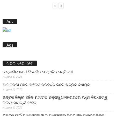
Adv
Ads
ଖବର ଏବେ ଏବେ
ଭଣ୍ଡାରିପୋଖରୀ ବିଜେପିର ସାମ୍ବାଦିକ ସମ୍ମିଳନୀ
August 6, 2026
ଆଗରପଡା ମହିଳା କଲେଜ ପରିଦର୍ଶନ କଲେ ଭଦ୍ରକ ବିଧାୟକ
August 6, 2026
ଭଦ୍ରକ ଜିଲ୍ଲା ଦଳିତ ମହାସଂଘ ପକ୍ଷରୁ ଧାମନଗରରେ ବନ୍ୟା ବିପନ୍ନଙ୍କୁ
ରିଲିଫ ସାମଗ୍ରୀ ବଂଟନ
August 6, 2026
ରାଷ୍ଟ୍ର ପାଇଁ ମଧ୍ୟସ୍ଥତା ୩.୦ ମାଧ୍ୟମରେ ବିଚାରାଧୀନ ମାମଲାଗୁଡ଼ିକର