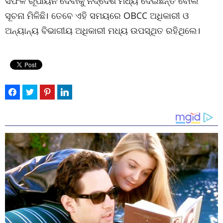
ସଫଳ ରୂପାୟନ ଦେବାକୁ ନିର୍ଦ୍ଦେଶ ମଧ୍ୟ ଦେଇଛନ୍ତି ବୋଲି
ସୂଚନା ମିଳିଛି। ତେବେ ଏହି ସମୟରେ OBCC ଅଧିକାରୀ ଓ
ଅନ୍ୟାନ୍ୟ ବିଭାଗୀୟ ଅଧିକାରୀ ମଧ୍ୟ ଉପସ୍ଥିତ ରହିଥିଲେ।