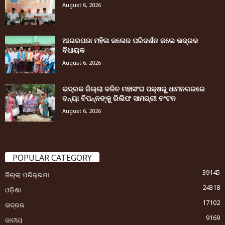
August 6, 2026
ଆଗରପଡା ମହିଳା କଲେଜ ପରିଦର୍ଶନ କଲେ ଭଦ୍ରକ
ବିଧାୟକ
August 6, 2026
ଭଦ୍ରକ ଜିଲ୍ଲା ଦଳିତ ମହାସଂଘ ପକ୍ଷରୁ ଧାମନଗରରେ
ବନ୍ୟା ବିପନ୍ନଙ୍କୁ ରିଲିଫ ସାମଗ୍ରୀ ବଂଟନ
August 6, 2026
POPULAR CATEGORY
39145
ଜିଲ୍ଲା ପରିକ୍ରମା
24318
ଓଡ଼ିଶା
17102
ଭଦ୍ରକ
9169
ଜାତୀୟ