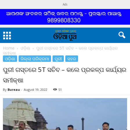
Ads
Home
ଓଡ଼ିଶା
ପୁରୀ ଗସ୍ତରେ 5T ସଚିବ – କଲେ ପ୍ରକଳ୍ପ କାର୍ଯ୍ୟର
ସମୀକ୍ଷା
ଓଡ଼ିଶା
ଜିଲ୍ଲା ପରିକ୍ରମା
ପୁରୀ
ସହର
ପୁରୀ ଗସ୍ତରେ 5T ସଚିବ – କଲେ ପ୍ରକଳ୍ପ କାର୍ଯ୍ୟର
ସମୀକ୍ଷା
By
Bureau
-
August 19, 2022
51