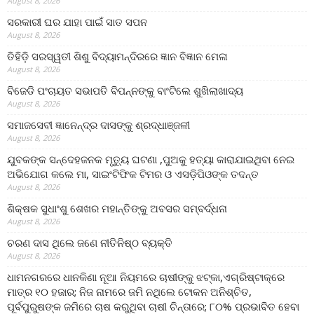
August 8, 2026
ସରକାରୀ ଘର ଯାହା ପାଇଁ ସାତ ସପନ
August 8, 2026
ତିହିଡି଼ ସରସ୍ୱତୀ ଶିଶୁ ବିଦ୍ୟାମନ୍ଦିରରେ ଜ୍ଞାନ ବିଜ୍ଞାନ ମେଳା
August 8, 2026
ବିଜେଡି ପଂଚାୟତ ସଭାପତି ବିପନ୍ନଙ୍କୁ ବାଂଟିଲେ ଶୁଖିଲାଖାଦ୍ୟ
August 8, 2026
ସମାଜସେବୀ ଜ୍ଞାନେନ୍ଦ୍ର ଦାସଙ୍କୁ ଶ୍ରଦ୍ଧାଞ୍ଜଳୀ
August 8, 2026
ଯୁବକଙ୍କ ସନ୍ଦେହଜନକ ମୃତ୍ୟୁ ଘଟଣା ,ପୁଅକୁ ହତ୍ୟା କାରାଯାଇଥିବା ନେଇ
ଅଭିଯୋଗ କଲେ ମା, ସାଇଂଟିଫିକ ଟିମର ଓ ଏସଡ଼ିପିଓଙ୍କ ତଦନ୍ତ
August 8, 2026
ଶିକ୍ଷକ ସୁଧାଂଶୁ ଶେଖର ମହାନ୍ତିଙ୍କୁ ଅବସର ସମ୍ବର୍ଦ୍ଧନା
August 8, 2026
ଚରଣ ଦାସ ଥିଲେ ଜଣେ ନୀତିନିଷ୍ଠ ବ୍ୟକ୍ତି
August 8, 2026
ଧାମନଗରରେ ଧାନକିଣା ନୂଆ ନିୟମରେ ଚାଷୀଙ୍କୁ ଝଟ୍‌କା,ଏଗ୍ରିଷ୍ଟାକ୍‌ରେ
ମାତ୍ର ୧୦ ହଜାର; ନିଜ ନାମରେ ଜମି ନଥିଲେ ଟୋକନ ଅନିଶ୍ଚିତ,
ପୂର୍ବପୁରୁଷଙ୍କ ଜମିରେ ଚାଷ କରୁଥିବା ଚାଷୀ ଚିନ୍ତାରେ; ୮୦% ପ୍ରଭାବିତ ହେବା