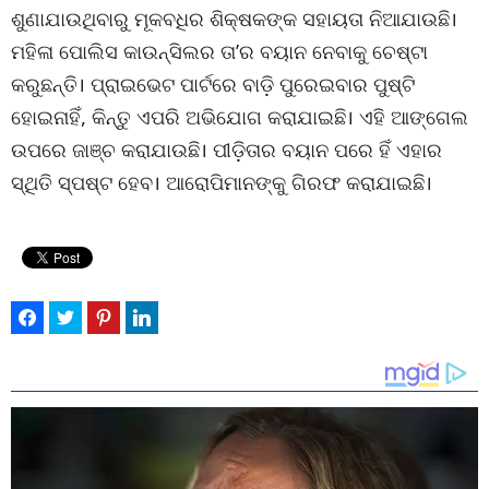
ଶୁଣାଯାଉଥିବାରୁ ମୂକବଧିର ଶିକ୍ଷକଙ୍କ ସହାୟତା ନିଆଯାଉଛି।
ମହିଳା ପୋଲିସ କାଉନ୍ସିଲର ତା’ର ବୟାନ ନେବାକୁ ଚେଷ୍ଟା
କରୁଛନ୍ତି। ପ୍ରାଇଭେଟ ପାର୍ଟରେ ବାଡ଼ି ପୁରେଇବାର ପୁଷ୍ଟି
ହୋଇନାହିଁ, କିନ୍ତୁ ଏପରି ଅଭିଯୋଗ କରାଯାଇଛି। ଏହି ଆଙ୍ଗେଲ
ଉପରେ ଜାଞ୍ଚ କରାଯାଉଛି। ପୀଡ଼ିତାର ବୟାନ ପରେ ହିଁ ଏହାର
ସ୍ଥିତି ସ୍ପଷ୍ଟ ହେବ। ଆରୋପିମାନଙ୍କୁ ଗିରଫ କରାଯାଇଛି।