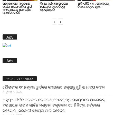
ରତ୍ନଭଣ୍ଡାର ସଂରକ୍ଷଣ
ବିମାନ ଦୁର୍ଘଟଣାରେ ପ୍ରାଣ
ଆଜି ପହିଲି ରଜ : ପଲ୍ଲୀଠାରୁ
କାର୍ଯ୍ୟ ଶୀଘ୍ର ସାରିବା ପାଇଁ
ହରାଇଥିବା ବ୍ୟକ୍ତିଙ୍କୁ
ଦିଲ୍ଲୀ ଉତ୍ସବ ମୁଖର
ଏ.ଏସ୍.ଆଇ.କୁ ଶ୍ରୀମନ୍ଦିର
ଶ୍ରଦ୍ଧାଞ୍ଜଳି
ପ୍ରଶାସନର ଚିଠି
Adv
Ads
ଖବର ଏବେ ଏବେ
ପୌରାଚଂଳ ୧୯ ନମ୍ବର ୱାର୍ଡ଼ରେ କଂଗ୍ରେସ ପକ୍ଷରୁ ଶୁଖିଲା ଖାଦ୍ୟ ବଂଟନ
August 8, 2026
ଅସୁସ୍ଥ କୀର୍ତନ କଳାକାର ଲୋକନାଥ ବେହେରାଙ୍କ ସହାୟତାରେ ଆଗେଇଲା
ବଳାଜୀପଡ଼ା ଗ୍ରାମ କୀର୍ତନ ମଣ୍ଡଳୀ ରକ୍ତଦାନ ସହ ଚିକିତ୍ସା ଖର୍ଚ୍ଚରେ
ସହଯୋଗ, ସରକାରୀ ସହାୟତା ପାଇଁ ନିବେଦନ