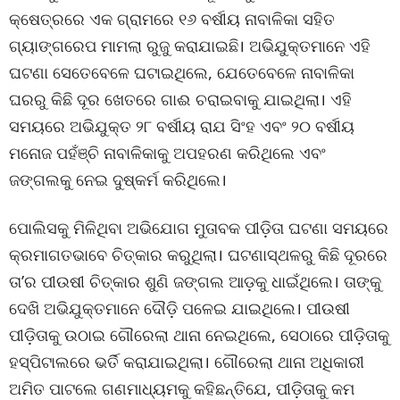
କ୍ଷେତ୍ରରେ ଏକ ଗ୍ରାମରେ ୧୬ ବର୍ଷୀୟ ନାବାଳିକା ସହିତ
ଗ୍ୟାଙ୍ଗରେପ ମାମଲା ରୁଜୁ କରାଯାଇଛି। ଅଭିଯୁକ୍ତମାନେ ଏହି
ଘଟଣା ସେତେବେଳେ ଘଟାଇଥିଲେ, ଯେତେବେଳେ ନାବାଳିକା
ଘରରୁ କିଛି ଦୂର ଖେତରେ ଗାଈ ଚରାଇବାକୁ ଯାଇଥିଲା। ଏହି
ସମୟରେ ଅଭିଯୁକ୍ତ ୨୮ ବର୍ଷୀୟ ରାଯ ସିଂହ ଏବଂ ୨୦ ବର୍ଷୀୟ
ମନୋଜ ପହଁଞ୍ଚି ନାବାଳିକାକୁ ଅପହରଣ କରିଥିଲେ ଏବଂ
ଜଙ୍ଗଲକୁ ନେଇ ଦୁଷ୍କର୍ମ କରିଥିଲେ।
ପୋଲିସକୁ ମିଳିଥିବା ଅଭିଯୋଗ ମୁତାବକ ପୀଡ଼ିତା ଘଟଣା ସମୟରେ
କ୍ରମାଗତଭାବେ ଚିତ୍କାର କରୁଥିଲା। ଘଟଣାସ୍ଥଳରୁ କିଛି ଦୂରରେ
ତା’ର ପୀଉଷୀ ଚିତ୍କାର ଶୁଣି ଜଙ୍ଗଲ ଆଡ଼କୁ ଧାଇଁଥିଲେ। ତାଙ୍କୁ
ଦେଖି ଅଭିଯୁକ୍ତମାନେ ଦୌଡ଼ି ପଳେଇ ଯାଇଥିଲେ। ପୀଉଷୀ
ପୀଡ଼ିତାକୁ ଉଠାଇ ଗୌରେଲା ଥାନା ନେଇଥିଲେ, ସେଠାରେ ପୀଡ଼ିତାକୁ
ହସ୍ପିଟାଲରେ ଭର୍ତି କରାଯାଇଥିଲା। ଗୌରେଲା ଥାନା ଅଧିକାରୀ
ଅମିତ ପାଟଲେ ଗଣମାଧ୍ୟମକୁ କହିଛନ୍ତିଯେ, ପୀଡ଼ିତାକୁ କମ