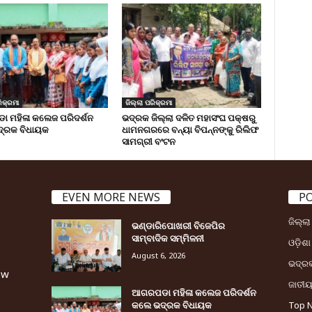
ିକ୍ରମା
ଜିଲ୍ଲା ପରିକ୍ରମା
 ମହିଳା କଲେଜ ପରିଦର୍ଶନ
ଭଦ୍ରକ ଜିଲ୍ଲା ଦଳିତ ମହାସଂଘ ପକ୍ଷରୁ
୍ରକ ବିଧାୟକ
ଧାମନଗରରେ ବନ୍ୟା ବିପନ୍ନଙ୍କୁ ରିଲିଫ
ସାମଗ୍ରୀ ବଂଟନ
EVEN MORE NEWS
P
ଜିଲ୍ଲ
ଭଣ୍ଡାରିପୋଖରୀ ବିଜେପିର
ସାମ୍ବାଦିକ ସମ୍ମିଳନୀ
ଓଡ଼ିଶା
August 6, 2026
ଭଦ୍ର
ew
ଜାତୀ
ଆଗରପଡା ମହିଳା କଲେଜ ପରିଦର୍ଶନ
କଲେ ଭଦ୍ରକ ବିଧାୟକ
Top 