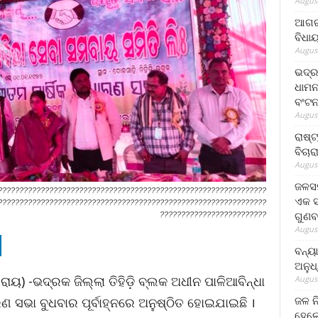
August
ଆଗରପ
ବିଧା
August
ଭଦ୍ର
ଧାମନ
ବଂଟ
August
ରାଷ୍
ବିଚାର
August
ଜଳସମ
???????????????????????????????????????????????????????????????
ଏକ ସପ
???????????????????????????????????????????????????????????????
ଗୁଣବ
?????????????????????????
August
ବନ୍ୟ
ଅନୁଧ
ରାୟ) -ଭଦ୍ରକ ଜିଲ୍ଲା ତିହିଡି଼ ବ୍ଲକ ଅଧୀନ ପାଳିଆବିନ୍ଧା
August
ଜଳ ନ
ଣ ସଭା ବୁଧବାର ପୂର୍ବାହ୍ନରେ ଅନୁଷ୍ଠିତ ହୋଇଯାଇଛି ।
ହେଲେ