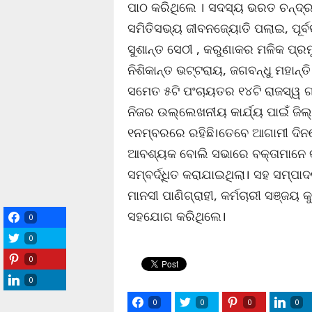
ପାଠ କରିଥିଲେ । ସଦସ୍ୟ ଭରତ ଚନ୍ଦ୍
ସମିତିସଭ୍ୟ ଜୀବନଜ୍ୟୋତି ପଲାଇ, ପୂର୍ବ
ସୁଶାନ୍ତ ସେଠୀ , କରୁଣାକର ମଳିକ ପ୍ର
ନିଶିକାନ୍ତ ଭଟ୍ଟରାୟ, ଜଗବନ୍ଧୁ ମହାନ୍
ସମେତ ୫ଟି ପଂଚାୟତର ୧୪ଟି ରାଜସ୍ୱ ଗ୍ର
ନିଜର ଉଲ୍ଲେଖନୀୟ କାର୍ଯ୍ୟ ପାଇଁ ଜି
୧ନମ୍ବରରେ ରହିଛି।ତେବେ ଆଗାମୀ ଦି
ଆବଶ୍ୟକ ବୋଲି ସଭାରେ ବକ୍ତାମାନେ 
ସମ୍ବର୍ଦ୍ଧିତ କରାଯାଇଥିଲା। ସହ ସମ୍ପା
ମାନସୀ ପାଣିଗ୍ରାହୀ, କର୍ମଚାରୀ ସଞ୍ଜୟ 
ସହଯୋଗ କରିଥିଲେ।
0
0
0
0
0
0
0
0