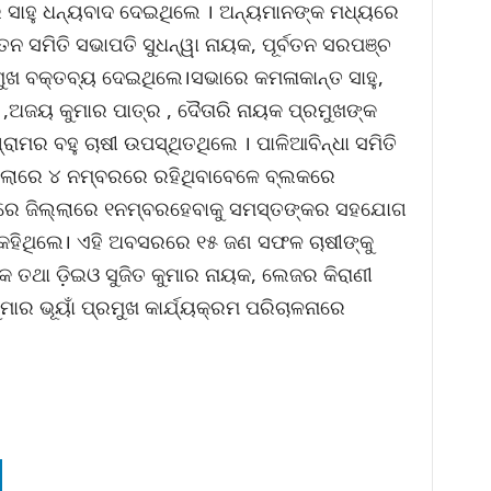
ର ସାହୁ ଧନ୍ୟବାଦ ଦେଇଥିଲେ । ଅନ୍ୟମାନଙ୍କ ମଧ୍ୟରେ
ତନ ସମିତି ସଭାପତି ସୁଧନ୍ୱା ନାୟକ, ପୂର୍ବତନ ସରପଞ୍ଚ
ମୁଖ ବକ୍ତବ୍ୟ ଦେଇଥିଲେ।ସଭାରେ କମଳାକାନ୍ତ ସାହୁ,
ତି ,ଅଜୟ କୁମାର ପାତ୍ର , ଦୈତାରି ନାୟକ ପ୍ରମୁଖଙ୍କ
ାମର ବହୁ ଚାଷୀ ଉପସ୍ଥିତଥିଲେ । ପାଳିଆବିନ୍ଧା ସମିତି
ଲ୍ଲାରେ ୪ ନମ୍ବରରେ ରହିଥିବାବେଳେ ବ୍ଲକରେ
ନରେ ଜିଲ୍ଲାରେ ୧ନମ୍ବରହେବାକୁ ସମସ୍ତଙ୍କର ସହଯୋଗ
କହିଥିଲେ। ଏହି ଅବସରରେ ୧୫ ଜଣ ସଫଳ ଚାଷୀଙ୍କୁ
ଦକ ତଥା ଡ଼ିଇଓ ସୁଜିତ କୁମାର ନାୟକ, ଲେଜର କିରାଣୀ
କୁମାର ଭୂୟାଁ ପ୍ରମୁଖ କାର୍ଯ୍ୟକ୍ରମ ପରିଚାଳନାରେ