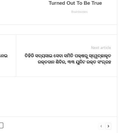
Next article
 ନେଇ
ତିହିଡି ସତ୍ୟସାଇ ସେବା ସମିତି ପକ୍ଷରୁ ସ୍ୱେଚ୍ଛାକୃତ
ରକ୍ତଦାନ ଶିବିର, ୩୩ ୟୁନିଟ ରକ୍ତ ସଂଗ୍ରହ