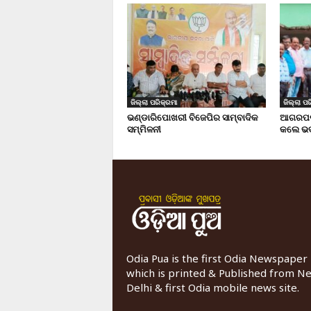
ଜିଲ୍ଲା ପରିକ୍ରମା
ଜିଲ୍ଲା ପର
ଭଣ୍ଡାରିପୋଖରୀ ବିଜେପିର ସାମ୍ବାଦିକ
ଆଗରପଡା
ସମ୍ମିଳନୀ
କଲେ ଭଦ
Odia Pua is the first Odia Newspaper
which is printed & Published from N
Delhi & first Odia mobile news site.