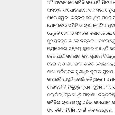
ଏହି ଅବସରରେ ସମିତି ସଭାପତି ମିନତୀ
ଦାସଙ୍କ ସଂଯୋଜନାରେ ଏକ ସଭା ଅନୁଷ୍ଠ
ବାଲେଶ୍ୱର -ଭଦ୍ରକ କେନ୍ଦ୍ର ସମବାୟ 
ଯୋଗଦେଇ ସମିତି ଓ ଚାଷୀ ଗୋଟିଏ ମୁଦ୍ର
ଉନ୍ନତି ହେବ ଓ ସମିତିର ବିକାଶହେଲେ 
ମୁଖ୍ୟବକ୍ତା ଭାବେ ଭଦ୍ରକ – ବାଲେଶ୍
ମ୍ୟାନେଜର ସଞ୍ଜୟ କୁମାର ମହାନ୍ତି ଯ
ନେବାପାଇଁ ସରକାର କମ ସୁଧରେ ବିଭିନ୍
ନେଇ ଲାଭ ଉଠାଇବା ଉଚିତ ବୋଲି କହିଥି
ଶାଖା ପରିଚାଳକ ସୁଶାନ୍ତ କୁମାର ପୁହା
କାମକରି ଆସୁଛି ବୋଲି କହିଥିଲେ । ସମ୍ମ
ଆଇନଜୀବୀ ନିକୁଞ୍ଜ କୃଷ୍ଣ ପୁହାଣ, ବିଜ
ମଲ୍ଲିକ, ପ୍ରଶାନ୍ତ ସାହାଣୀ, ଭକ୍ତର
ସମିତିର ଚାଷୀମାଙ୍କୁ ସର୍ବଦା ସହଯୋଗ କର
ଓଏ ବ୍ରିଜ ନିର୍ମାଣ ପାଇଁ ଦାବି କରିଥିଲ