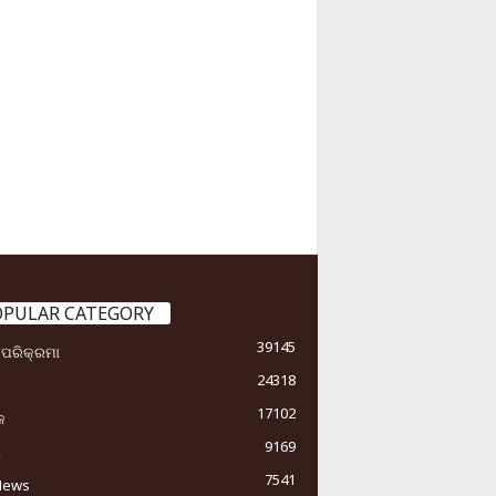
OPULAR CATEGORY
39145
ା ପରିକ୍ରମା
24318
17102
କ
9169
ୟ
7541
News