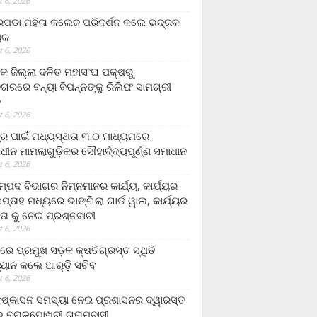
 6, 2026
ଡା ମହିଳା କଲେଜ ପରିଦର୍ଶନ କଲେ ଭଦ୍ରକ
ୟକ
 6, 2026
କ ଜିଲ୍ଲା ଦଳିତ ମହାସଂଘ ପକ୍ଷରୁ
ଗରରେ ବନ୍ୟା ବିପନ୍ନଙ୍କୁ ରିଲିଫ ସାମଗ୍ରୀ
ନ
 6, 2026
ଟ୍ର ପାଇଁ ମଧ୍ୟସ୍ଥତା ୩.୦ ମାଧ୍ୟମରେ
ାଧୀନ ମାମଲାଗୁଡ଼ିକର ସୌହାର୍ଦ୍ଦ୍ୟପୂର୍ଣ୍ଣ ସମାଧାନ
 6, 2026
୍ପଦ ବିଭାଗର ନିମ୍ନମାନର କାର୍ଯ୍ୟ, କାର୍ଯ୍ୟର
୍ତାହ ମଧ୍ୟରେ ଭାଙ୍ଗିଲା ଗାର୍ଡ ୱାଲ, କାର୍ଯ୍ୟର
ତା କୁ ନେଇ ପ୍ରଶ୍ନବାଚୀ
 6, 2026
ାରେ ପ୍ରମୁଖ ସଡ଼କ କ୍ଷତିଗ୍ରସ୍ତ ସ୍ଥିତି
୍ୟାନ କଲେ ଆର୍‌ଡ଼ି ସଚିବ
 6, 2026
ିଷ୍କାସନ ସମସ୍ୟା ନେଇ ପ୍ରଶାସନର ଦ୍ୱାରସ୍ତ
 ବରାଳପୋଖରୀ ଗ୍ରାମବାସୀ