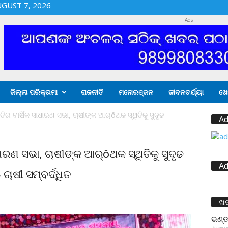
UGUST 7, 2026
Ads
ଜିଲ୍ଲା ପରିକ୍ରମା
ରାଜନୀତି
ମନୋରଞ୍ଜନ
ଜୀବନଚର୍ଯ୍ୟା
ଖେ
ିତିର ବାର୍ଷିକ ସାଧାରଣ ସଭା, ଚାଷୀଙ୍କ ଆର୍ôଥକ ସ୍ଥିତିକୁ ସୁଦୃଢ
Ad
ାଧାରଣ ସଭା, ଚାଷୀଙ୍କ ଆର୍ôଥକ ସ୍ଥିତିକୁ ସୁଦୃଢ
Ad
ଚାଷୀ ସମ୍ବର୍ଦ୍ଧିତ
ଖ
ଭଣ୍ଡ