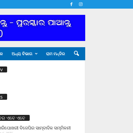
ଳ
ଅନ୍ୟ ବିଭାଗ
ରାମ ମନ୍ଦିର
v
s
ବର ଏବେ ଏବେ
ାରିପୋଖରୀ ବିଜେପିର ସାମ୍ବାଦିକ ସମ୍ମିଳନୀ