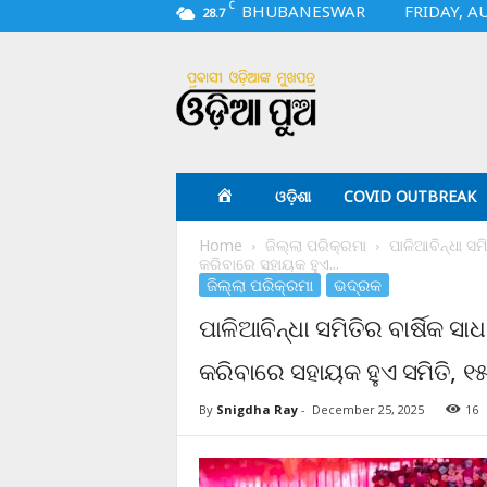
C
BHUBANESWAR
FRIDAY, A
28.7
O
d
i
a
p
u
a
ଓଡ଼ିଶା
COVID OUTBREAK
.
c
Home
ଜିଲ୍ଲା ପରିକ୍ରମା
ପାଳିଆବିନ୍ଧା ସମ
o
କରିବାରେ ସହାୟକ ହୁଏ...
m
ଜିଲ୍ଲା ପରିକ୍ରମା
ଭଦ୍ରକ
ପାଳିଆବିନ୍ଧା ସମିତିର ବାର୍ଷିକ ସ
କରିବାରେ ସହାୟକ ହୁଏ ସମିତି, ୧୫ 
By
Snigdha Ray
-
December 25, 2025
16