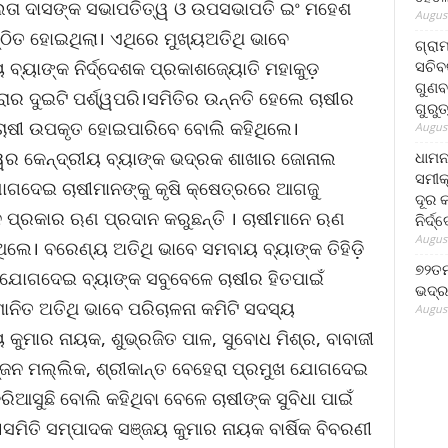
ଲତା ଦାସଙ୍କ ସଭାପତିତ୍ୱ ଓ ଉପସଭାପତି ଇଂ ମହେଶ
August
ିତ ହୋଇଥିଲା। ଏଥିରେ ମୁଖ୍ୟଅତିଥି ଭାବେ
ଗ୍ରା
ସଚିବ
ବ୍ୟାଙ୍କ ନିର୍ଦ୍ଦେଶକ ପ୍ରକାଶଜ୍ୟୋତି ମହାକୁଡ଼
ଗୁଣବ
ାର ଦୁଇଟି ପର୍ଶ୍ୱପରି।ସମିତିର ଉନ୍ନତି ହେଲେ ଚାଷୀର
ଗୁରୁ
ଚାଷୀ ଉପକୃତ ହୋଇପାରିବେ ବୋଲି କହିଥିଲେ।
August
ୱର କେନ୍ଦ୍ରୀୟ ବ୍ୟାଙ୍କ ଭଦ୍ରକ ଶାଖାର ଜୋନାଲ
ଧାମନ
ସମୀକ
ୋଗଦେଇ ଚାଷୀମାନଙ୍କୁ କୃଷି କ୍ଷେତ୍ରରେ ଆଗଜୁ
ଦୂର କ
ନ ପ୍ରକାର ଋଣ ପ୍ରଦାନ କରୁଛନ୍ତି । ଚାଷୀମାନେ ଋଣ
ନିର୍ଦ୍
August
ଲେ। ବରେଣ୍ୟ ଅତିଥି ଭାବେ ସମବାୟ ବ୍ୟାଙ୍କ ତିହିଡି଼
୭୨ତମ
ଣ ଯୋଗଦେଇ ବ୍ୟାଙ୍କ ସବୁବେଳେ ଚାଷୀର ହିତପାଇଁ
ଭଦ୍ର
ାନିତ ଅତିଥି ଭାବେ ପରିଚାଳନା କମିଟି ସଦସ୍ୟ
August
ୟ କୁମାର ନାୟକ, ଶୁଭ୍ରଜିତ ପାଳ, ସୁବୋଧ ମିଶ୍ର, ବାବାଜୀ
ଞ୍ଜନ ମଲ୍ଲିକ, ଶ୍ରୀକାନ୍ତ ବେହେରା ପ୍ରମୁଖ ଯୋଗଦେଇ
ିଆସୁଛି ବୋଲି କହିଥିବା ବେଳେ ଚାଷୀଙ୍କ ସୁବିଧା ପାଇଁ
େ ।ସମିତି ସମ୍ପାଦକ ସଞ୍ଜୟ କୁମାର ନାୟକ ବାର୍ଷିକ ବିବରଣୀ