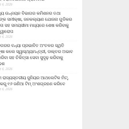
 6, 2026
ମ୍ୟ ଉନ୍ନୟନ ବିଭାଗର କମିଶନର ତଥା
ଙ୍କ ସମୀକ୍ଷା, ଜନକଲ୍ୟାଣ ଯୋଜନା ଗୁଡିକର
ତା ସହ ସମୟସୀମା ମଧ୍ୟରେ ଶେଷ କରିବାକୁ
ତ୍ୱାରୋପ
 6, 2026
ଗରର ବନ୍ୟା ପ୍ରଭାବିତ ଅଂଚଳର ସ୍ଥିତି
୍ଷା କଲେ ସ୍ୱାସ୍ଥ୍ୟମନ୍ତ୍ରୀ, ଡାକ୍ତର ଅଭାବ
ରିବା ସହ ଚିକିତ୍ସା ସେବା ସୁଦୃଢ଼ କରିବାକୁ
ଦେଶ
 6, 2026
 ରାଜ୍ୟସ୍ତରୀୟ ଜୁନିୟର ଆଥଲେଟିକ ମିଟ୍‌,
କରୁ ୧୬ ଜଣିଆ ଟିମ୍ ଅଂଶଗ୍ରହଣ କରିବେ
 6, 2026