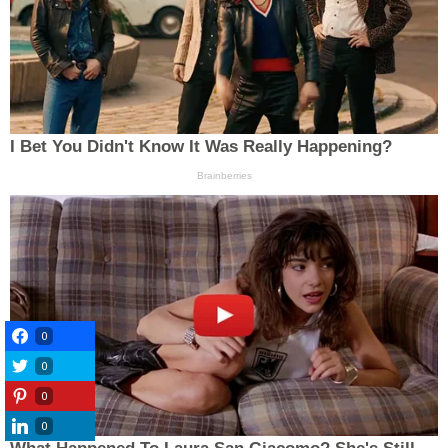
0
0
0
0