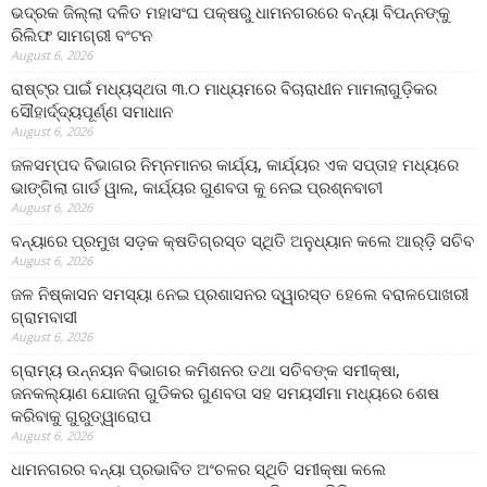
ଭଦ୍ରକ ଜିଲ୍ଲା ଦଳିତ ମହାସଂଘ ପକ୍ଷରୁ ଧାମନଗରରେ ବନ୍ୟା ବିପନ୍ନଙ୍କୁ
ରିଲିଫ ସାମଗ୍ରୀ ବଂଟନ
August 6, 2026
ରାଷ୍ଟ୍ର ପାଇଁ ମଧ୍ୟସ୍ଥତା ୩.୦ ମାଧ୍ୟମରେ ବିଚାରାଧୀନ ମାମଲାଗୁଡ଼ିକର
ସୌହାର୍ଦ୍ଦ୍ୟପୂର୍ଣ୍ଣ ସମାଧାନ
August 6, 2026
ଜଳସମ୍ପଦ ବିଭାଗର ନିମ୍ନମାନର କାର୍ଯ୍ୟ, କାର୍ଯ୍ୟର ଏକ ସପ୍ତାହ ମଧ୍ୟରେ
ଭାଙ୍ଗିଲା ଗାର୍ଡ ୱାଲ, କାର୍ଯ୍ୟର ଗୁଣବତା କୁ ନେଇ ପ୍ରଶ୍ନବାଚୀ
August 6, 2026
ବନ୍ୟାରେ ପ୍ରମୁଖ ସଡ଼କ କ୍ଷତିଗ୍ରସ୍ତ ସ୍ଥିତି ଅନୁଧ୍ୟାନ କଲେ ଆର୍‌ଡ଼ି ସଚିବ
August 6, 2026
ଜଳ ନିଷ୍କାସନ ସମସ୍ୟା ନେଇ ପ୍ରଶାସନର ଦ୍ୱାରସ୍ତ ହେଲେ ବରାଳପୋଖରୀ
ଗ୍ରାମବାସୀ
August 6, 2026
ଗ୍ରାମ୍ୟ ଉନ୍ନୟନ ବିଭାଗର କମିଶନର ତଥା ସଚିବଙ୍କ ସମୀକ୍ଷା,
ଜନକଲ୍ୟାଣ ଯୋଜନା ଗୁଡିକର ଗୁଣବତା ସହ ସମୟସୀମା ମଧ୍ୟରେ ଶେଷ
କରିବାକୁ ଗୁରୁତ୍ୱାରୋପ
August 6, 2026
ଧାମନଗରର ବନ୍ୟା ପ୍ରଭାବିତ ଅଂଚଳର ସ୍ଥିତି ସମୀକ୍ଷା କଲେ