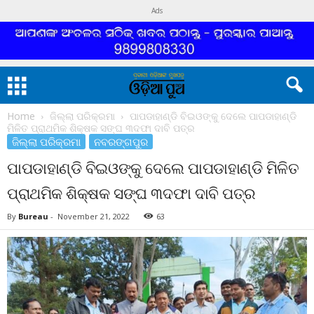
Ads
Home
ଜିଲ୍ଲା ପରିକ୍ରମା
ପାପଡାହାଣ୍ଡି ବିଇଓଙ୍କୁ ଦେଲେ ପାପଡାହାଣ୍ଡି
ମିଳିତ ପ୍ରାଥମିକ ଶିକ୍ଷକ ସଙ୍ଘ ୩ଦଫା ଦାବି ପତ୍ର
ଜିଲ୍ଲା ପରିକ୍ରମା
ନବରଙ୍ଗପୁର
ପାପଡାହାଣ୍ଡି ବିଇଓଙ୍କୁ ଦେଲେ ପାପଡାହାଣ୍ଡି ମିଳିତ
ପ୍ରାଥମିକ ଶିକ୍ଷକ ସଙ୍ଘ ୩ଦଫା ଦାବି ପତ୍ର
By
Bureau
-
November 21, 2022
63