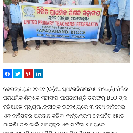
ନବରଙ୍ଗପୁର ୨୧-୧୧ (ଓଡ଼ିଆ ପୁଅ/ରବିନାରାୟଣ ମହାନ୍ତି) ମିଳିତ
ପ୍ରାଥମିକ ଶିକ୍ଷକ ମହାସଂଘ ପାପଡାହାଣ୍ଡି ତରଫରୁ BEO ଙ୍କ
ଜରିଆରେ ମୁଖ୍ୟମନ୍ତ୍ରୀଙ୍କ ଉଦେଶ୍ୟରେ ୩ ଦଫା ଦାବିନେଇ
ଏକ ଦାବିପତ୍ର ପ୍ରଦାନ କରିବା କାର୍ଜ୍ୟକ୍ରମ ଅନୁଷ୍ଟିତ ହୋଇ
ଯାଇଛି। ଗତ କାଲି ଅପରାହ୍ନ ଏକ ଘଂଟିକା ସମୟରେ