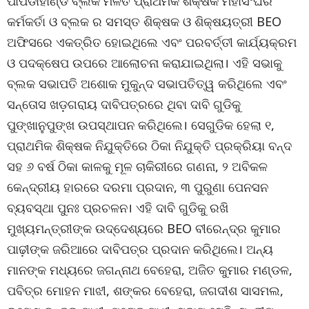
ପାପଡାହାଣ୍ଡି ବ୍ଲକ ମିଳିତ ପ୍ରାଥମିକ ଶିକ୍ଷକ ମହାସଂଘର
କର୍ମକର୍ତା ଓ ବ୍ଲକ ର ସମସ୍ତ ଶିକ୍ଷକ ଓ ଶିକ୍ଷୟତ୍ରୀ BEO
ଅଫିସରେ ଏକତ୍ରିତ ହୋଇଥିଲେ ଏବଂ ପରବର୍ତ୍ତୀ କାର୍ଯ୍ୟକ୍ରମ
ଓ ପଦକ୍ଷେପ ଉପରେ ଆଲୋଚନା କରାଯାଇଥିଲା। ଏହି ସଭାକୁ
ବ୍ଲକ ସଭାପତି ଅଶୋକ ମୁକୁନ୍ଦ ସଭାପତିତ୍ୱ କରିଥିଲେ ଏବଂ
ସନ୍ତୋସ ଖଡ଼ଗରାୟ ଦାବିପତ୍ରରେ ଥିବା ଦାବି ଗୁଡିକୁ
ପୁଙ୍ଖାନୁପୁଙ୍ଖ ଉପସ୍ଥାପନ କରିଥିଲେ। ସେଗୁଡିକ ହେଲା ୧,
ପ୍ରାଥମିକ ଶିକ୍ଷକ ନିଯୁକ୍ତିରେ ଠିକା ନିଯୁକ୍ତି ପ୍ରକ୍ରିୟା ବନ୍ଦ
ସହ ୬ ବର୍ଷ ଠିକା କାଳକୁ ମୂଳ ଚାକିରୀରେ ଗଣନା, ୨ ଅବିକଳ
କେନ୍ଦ୍ରୀୟ ହାରରେ ଦରମା ପ୍ରଦାନ, ୩ ପୁରୁଣା ପେନସନ
ବ୍ୟବସ୍ଥା ପୁନଃ ପ୍ରଚଳନ। ଏହି ଦାବି ଗୁଡିକୁ ରଖି
ମୁଖ୍ୟମନ୍ତ୍ରୀଙ୍କ ଉଦ୍ଦେଶ୍ୟରେ BEO ବୀରେନ୍ଦ୍ର କୁମାର
ପାଢ଼ୀଙ୍କ ଜରିଆରେ ଦାବିପତ୍ର ପ୍ରଦାନ କରିଥିଲେ। ଅନ୍ୟ
ମାନଙ୍କ ମଧ୍ୟରେ ଜଗନ୍ନାଥ ବେହେରା, ଅଜିତ କୁମାର ମଣ୍ଡଳ,
ପବିତ୍ର ମୋହନ ମାଝୀ, ଶଙ୍କର ବେହେରା, ଜଗଦୀଶ ସାସମଲ,