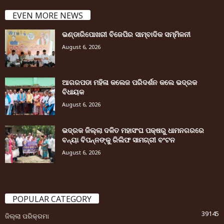
EVEN MORE NEWS
ଭଣ୍ଡାରିପୋଖରୀ ବିଜେପିର ସାମ୍ବାଦିକ ସମ୍ମିଳନୀ
August 6, 2026
ଆଗରପଡା ମହିଳା କଲେଜ ପରିଦର୍ଶନ କଲେ ଭଦ୍ରକ
ବିଧାୟକ
August 6, 2026
ଭଦ୍ରକ ଜିଲ୍ଲା ଦଳିତ ମହାସଂଘ ପକ୍ଷରୁ ଧାମନଗରରେ
ବନ୍ୟା ବିପନ୍ନଙ୍କୁ ରିଲିଫ ସାମଗ୍ରୀ ବଂଟନ
August 6, 2026
POPULAR CATEGORY
39145
ଜିଲ୍ଲା ପରିକ୍ରମା