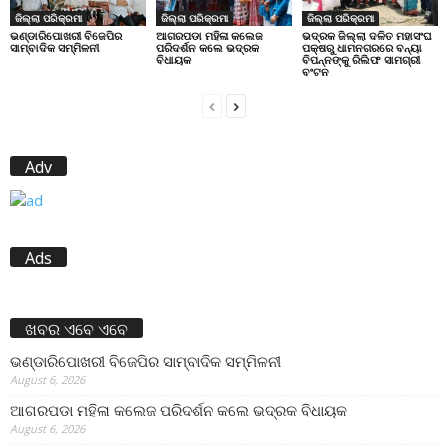
ଜିଲ୍ଲା ପରିକ୍ରମା
ଜିଲ୍ଲା ପରିକ୍ରମା
ଜିଲ୍ଲା ପରିକ୍ରମା
ଭଣ୍ଡାରିପୋଖରୀ ବିଜେପିର
ଆଗରପଡା ମହିଳା କଲେଜ
ଭଦ୍ରକ ଜିଲ୍ଲା ଦଳିତ ମହାସଂଘ
ସାମ୍ବାଦିକ ସମ୍ମିଳନୀ
ପରିଦର୍ଶନ କଲେ ଭଦ୍ରକ
ପକ୍ଷରୁ ଧାମନଗରରେ ବନ୍ୟା
ବିଧାୟକ
ବିପନ୍ନଙ୍କୁ ରିଲିଫ ସାମଗ୍ରୀ
ବଂଟନ
Adv
Ads
ଖବର ଏବେ ଏବେ
ଭଣ୍ଡାରିପୋଖରୀ ବିଜେପିର ସାମ୍ବାଦିକ ସମ୍ମିଳନୀ
August 6, 2026
ଆଗରପଡା ମହିଳା କଲେଜ ପରିଦର୍ଶନ କଲେ ଭଦ୍ରକ ବିଧାୟକ
August 6, 2026