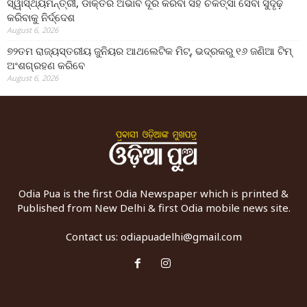
ସ୍ୱାସ୍ଥ୍ୟମନ୍ତ୍ରୀ, ଡାକ୍ତର ଅଭାବ ଦୂର କରିବା ସହ ଚିକିତ୍ସା ସେବା ସୁଦୃଢ଼
କରିବାକୁ ନିର୍ଦ୍ଦେଶ
August 6, 2026
୭୨ତମ ରାଜ୍ୟସ୍ତରୀୟ ଜୁନିୟର ଆଥଲେଟିକ ମିଟ୍‌, ଭଦ୍ରକରୁ ୧୬ ଜଣିଆ ଟିମ୍
ଅଂଶଗ୍ରହଣ କରିବେ
August 6, 2026
Odia Pua is the first Odia Newspaper which is printed &
Published from New Delhi & first Odia mobile news site.
Contact us:
odiapuadelhi@gmail.com