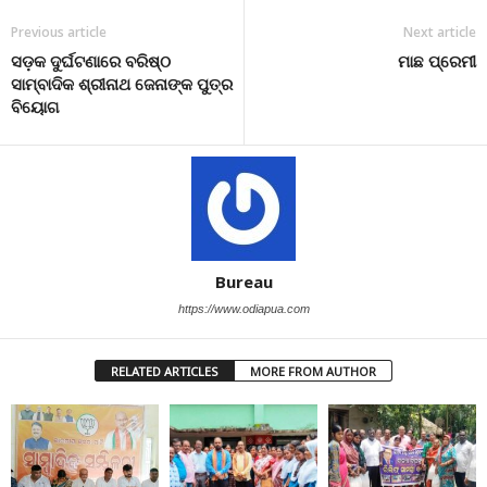
Previous article
Next article
ସଡ଼କ ଦୁର୍ଘଟଣାରେ ବରିଷ୍ଠ
ମାଛ ପ୍ରେମୀ
ସାମ୍ବାଦିକ ଶ୍ରୀନାଥ ଜେନାଙ୍କ ପୁତ୍ର
ବିୟୋଗ
Bureau
https://www.odiapua.com
RELATED ARTICLES
MORE FROM AUTHOR