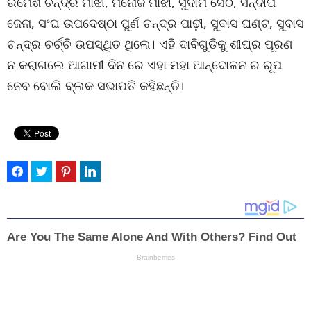
ରମେଶ ଚନ୍ଦ୍ର ମାଝୀ, ମନୋଜ ମାଝୀ, ସୁଦାମ ସେଠି, ସନ୍ଦୀପ
ଜେନା, ସଂଘ ଉପଦେଷ୍ଠା ପୁର୍ଣ ଚନ୍ଦ୍ର ପାଢ଼ୀ, ସୁବାସ ଘଣ୍ଟ, ସୁବାସ
ଚନ୍ଦ୍ର ଚର୍ଚ୍ଚି ଉପସ୍ଥିତ ଥିଲେ। ଏହି ଦାବିଗୁଡିକୁ ଶୀଘ୍ର ପୂରଣ
ନ କରାଗଲେ ଆଗାମୀ ଦିନ ରେ ଏହା ମହା ଆନ୍ଦୋଳନ ର ରୂପ
ନେବ ବୋଲି ବ୍ଲକ ସଭାପତି କହିଛନ୍ତି।