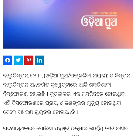
ବାଲୁଚିସ୍ତାନ,୧୬ ।୮,(ଓଡ଼ିଆ ପୁଅ/ପଙ୍କଜିନୀ ନାୟକ): ପାକିସ୍ତାନ
ବାଲୁଚିସ୍ତାନ ଅନ୍ତର୍ଗତ କ୍ୱେଟ୍ଟାରେ ଆଜି ଶକ୍ତିଶାଳୀ
ବିସ୍ଫୋରଣ ହୋଇଛି । କୁଚଲାକର ଏକ ମସଜିଦରେ ହୋଇଥିବା
ଏହି ବିସ୍ଫୋରଣରେ ପ୍ରାୟ ୪ ଜଣଙ୍କର ମୃତ୍ୟୁ ହୋଇଥିବା
ବେଳେ ୧୫ ଜଣ ଗୁରୁତର ହୋଇଛନ୍ତି ।
ଘଟଣାସ୍ଥଳରେ ପୋଲିସ ପହଞ୍ଚି ଉଦ୍ଧାର କାର୍ଯ୍ୟ ଜାରି ରଖିବା