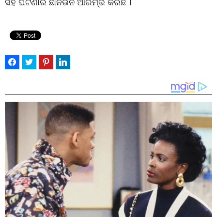
ସହ ଘଟଣାର ଛାନଭିନ ଆରମ୍ଭ କରିଛି ।