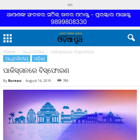
Ads
Home
ଆନ୍ତର୍ଜାତୀୟ
ପାକିସ୍ତାନରେ ବିସ୍ଫୋରଣ
ଆନ୍ତର୍ଜାତୀୟ
ଓଡ଼ିଶା
ପାକିସ୍ତାନରେ ବିସ୍ଫୋରଣ
By
Bureau
-
August 16, 2019
789