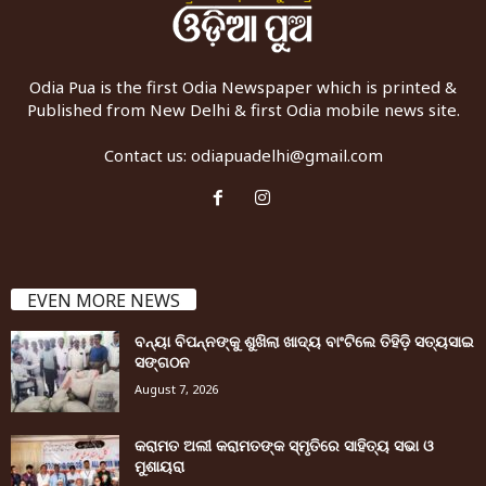
Odia Pua is the first Odia Newspaper which is printed &
Published from New Delhi & first Odia mobile news site.
Contact us:
odiapuadelhi@gmail.com
EVEN MORE NEWS
ବନ୍ୟା ବିପନ୍ନଙ୍କୁ ଶୁଖିଲା ଖାଦ୍ୟ ବାଂଟିଲେ ତିହିଡି଼ ସତ୍ୟସାଇ
ସଙ୍ଗଠନ
August 7, 2026
କରାମତ ଅଲୀ କରାମତଙ୍କ ସ୍ମୃତିରେ ସାହିତ୍ୟ ସଭା ଓ
ମୁଶାୟରା