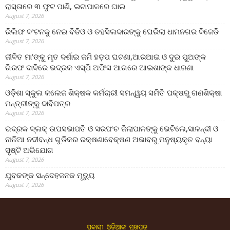
ରାସ୍ତାରେ ୩ ଫୁଟ ପାଣି, ଇଟାପାଳରେ ଘାଇ
August 7, 2026
ରିଲିଫ ବଂଟନକୁ ନେଇ ବିଡିଓ ଓ ତହସିଲଦାରଙ୍କୁ ଘେରିଲା ଧାମନଗର ବିଜେଡି
August 7, 2026
ଜୀବିତ ମା’ଙ୍କୁ ମୃତ ଦର୍ଶାଇ ଜମି ହଡ଼ପ ଘଟଣା,ଆରଆଇ ଓ ଦୁଇ ପୁଅଙ୍କ
ଗିରଫ ଦାବିରେ ଭଦ୍ରକ ଏସ୍‌ପି ଅଫିସ ଆଗରେ ଆଇଶାଙ୍କ ଧାରଣା
August 7, 2026
ଓଡ଼ିଶା ସ୍କୁଲ କଲେଜ ଶିକ୍ଷକ କର୍ମଚାରୀ ସମନ୍ୱୟ ସମିତି ପକ୍ଷରୁ ଗଣଶିକ୍ଷା
ମନ୍ତ୍ରୀଙ୍କୁ ଦାବିପତ୍ର
August 7, 2026
ଭଦ୍ରକ ବ୍ଲକ୍ ଉପସଭାପତି ଓ ସରପଂଚ ଜିଲାପାଳଙ୍କୁ ଭେଟିଲେ,ସାଳନ୍ଦୀ ଓ
ନାଳିଆ ନଦୀବନ୍ଧ ଗୁଡିକର ରକ୍ଷଣାବେକ୍ଷଣ ଅଭାବରୁ ମନୁଷ୍ୟକୃତ ବନ୍ୟା
ସୃଷ୍ଟି ଅଭିଯୋଗ
August 7, 2026
ଯୁବକଙ୍କ ସନ୍ଦେହଜନକ ମୃତ୍ୟୁ
August 7, 2026