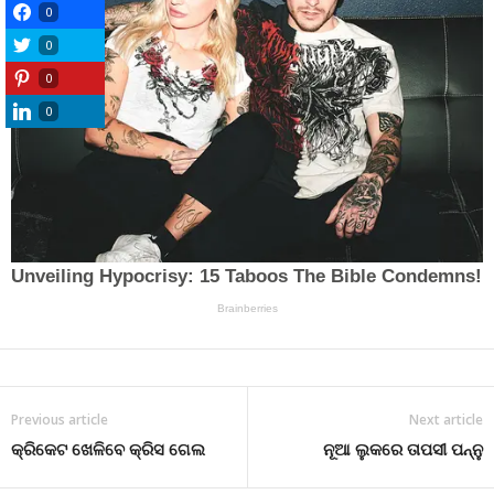
0
0
0
0
Previous article
Next article
କ୍ରିକେଟ ଖେଳିବେ କ୍ରିସ ଗେଲ
ନୂଆ ଲୁକରେ ତାପସୀ ପନ୍ନୁ