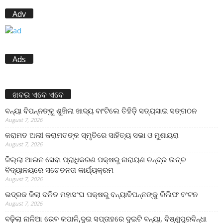
Adv
Ads
ଖବର ଏବେ ଏବେ
ବନ୍ୟା ବିପନ୍ନଙ୍କୁ ଶୁଖିଲା ଖାଦ୍ୟ ବାଂଟିଲେ ତିହିଡି଼ ସତ୍ୟସାଇ ସଙ୍ଗଠନ
August 7, 2026
କରାମତ ଅଲୀ କରାମତଙ୍କ ସ୍ମୃତିରେ ସାହିତ୍ୟ ସଭା ଓ ମୁଶାୟରା
August 7, 2026
ଜିଲ୍ଲା ଆଇନ ସେବା ପ୍ରାଧିକରଣ ପକ୍ଷରୁ ନାରାୟଣ ଚନ୍ଦ୍ର ଉଚ୍ଚ
ବିଦ୍ୟାଳୟରେ ସଚେତନତା କାର୍ଯ୍ୟକ୍ରମ
August 7, 2026
ଭଦ୍ରକ ଜିଲା ଦଳିତ ମହାସଂଘ ପକ୍ଷରୁ ବନ୍ୟାବିପନ୍ନଙ୍କୁ ରିଲିଫ ବଂଟନ
August 7, 2026
ବଢ଼ିଲା ନାଳିଆ ରେବ କପାଳି,ଦୁଇ ସପ୍ତାହରେ ଦୁଇଟି ବନ୍ୟା, ବିଷ୍ଣୁପୁରବିନ୍ଧା