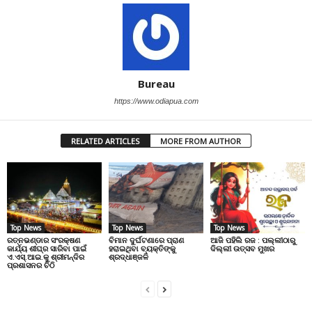
Bureau
https://www.odiapua.com
RELATED ARTICLES
MORE FROM AUTHOR
Top News
Top News
Top News
ରତ୍ନଭଣ୍ଡାର ସଂରକ୍ଷଣ
ବିମାନ ଦୁର୍ଘଟଣାରେ ପ୍ରାଣ
ଆଜି ପହିଲି ରଜ : ପଲ୍ଲୀଠାରୁ
କାର୍ଯ୍ୟ ଶୀଘ୍ର ସାରିବା ପାଇଁ
ହରାଇଥିବା ବ୍ୟକ୍ତିଙ୍କୁ
ଦିଲ୍ଲୀ ଉତ୍ସବ ମୁଖର
ଏ.ଏସ୍.ଆଇ.କୁ ଶ୍ରୀମନ୍ଦିର
ଶ୍ରଦ୍ଧାଞ୍ଜଳି
ପ୍ରଶାସନର ଚିଠି