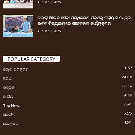
August 7, 2026
ଜିଲ୍ଲା ଆଇନ ସେବା ପ୍ରାଧିକରଣ ପକ୍ଷରୁ ନାରାୟଣ ଚନ୍ଦ୍ର
ଉଚ୍ଚ ବିଦ୍ୟାଳୟରେ ସଚେତନତା କାର୍ଯ୍ୟକ୍ରମ
August 7, 2026
POPULAR CATEGORY
39157
ଜିଲ୍ଲା ପରିକ୍ରମା
24318
ଓଡ଼ିଶା
17114
ଭଦ୍ରକ
9169
ଜାତୀୟ
7541
Top News
6275
ରାଜନୀତି
4241
କେନ୍ଦୁଝର