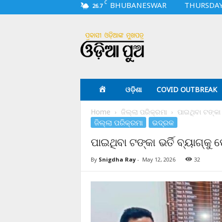
C
BHUBANESWAR
THURSDAY,
26.7
O
d
i
a
p
u
a
ଓଡ଼ିଶା
COVID OUTBREAK
.
c
Home
ଜିଲ୍ଲା ପରିକ୍ରମା
ପାଇଥିବା ଟଙ୍କା 
o
ଜିଲ୍ଲା ପରିକ୍ରମା
ଭଦ୍ରକ
m
ପାଇଥିବା ଟଙ୍କା ଭର୍ତି ବ୍ୟାଗ୍‌କ
By
Snigdha Ray
-
May 12, 2026
32