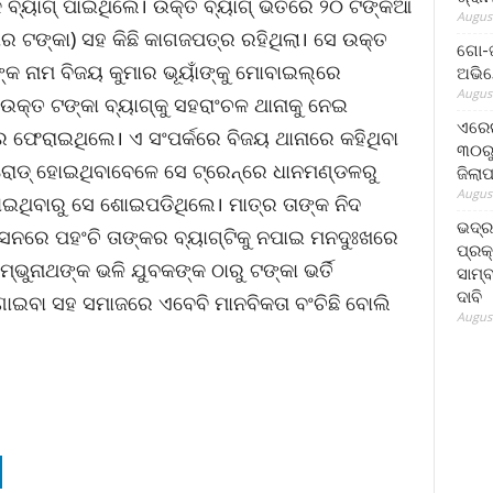
ଏକ ବ୍ୟାଗ୍ ପାଇଥିଲେ। ଉକ୍ତ ବ୍ୟାଗ୍ ଭିତରେ ୨୦ ଟଙ୍କିଆ
August
 ଟଙ୍କା) ସହ କିଛି କାଗଜପତ୍ର ରହିଥିଲା। ସେ ଉକ୍ତ
ଗୋ-ଖ
୍କ ନାମ ବିଜୟ କୁମାର ଭୂୟାଁଙ୍କୁ ମୋବାଇଲ୍‌ରେ
ଅଭିଯ
August
ତ ଟଙ୍କା ବ୍ୟାଗ୍‌କୁ ସହରାଂଚଳ ଥାନାକୁ ନେଇ
ଏରେଇ
ରେ ଫେରାଇଥିଲେ। ଏ ସଂପର୍କରେ ବିଜୟ ଥାନାରେ କହିଥିବା
୩୦ରୁ
ରୋଡ୍ ହୋଇଥିବାବେଳେ ସେ ଟ୍ରେନ୍‌ରେ ଧାନମଣ୍ଡଳରୁ
ଜିଲା
August
ଯାଇଥିବାରୁ ସେ ଶୋଇପଡିଥିଲେ। ମାତ୍ର ତାଙ୍କ ନିଦ
ଭଦ୍
ନରେ ପହଂଚି ତାଙ୍କର ବ୍ୟାଗ୍‌ଟିକୁ ନପାଇ ମନଦୁଃଖରେ
ପ୍ରକ
ୁନାଥଙ୍କ ଭଳି ଯୁବକଙ୍କ ଠାରୁ ଟଙ୍କା ଭର୍ତି
ସାମ୍
ଦାବି
ଦ ଜଣାଇବା ସହ ସମାଜରେ ଏବେବି ମାନବିକତା ବଂଚିଛି ବୋଲି
August