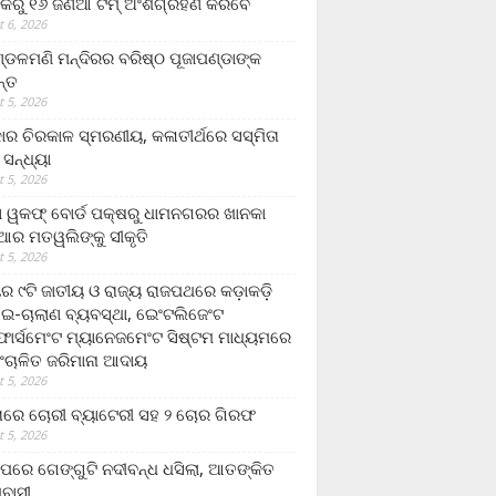
କରୁ ୧୬ ଜଣିଆ ଟିମ୍ ଅଂଶଗ୍ରହଣ କରିବେ
 6, 2026
ଡଳମଣି ମନ୍ଦିରର ବରିଷ୍ଠ ପୂଜାପଣ୍ଡାଙ୍କ
ନ୍ତ
 5, 2026
ାର ଚିରକାଳ ସ୍ମରଣୀୟ, କଳାତୀର୍ଥରେ ସସ୍ମିତା
ି ସନ୍ଧ୍ୟା
 5, 2026
ା ୱକଫ୍ ବୋର୍ଡ ପକ୍ଷରୁ ଧାମନଗରର ଖାନକା
ିଆର ମତୱଲିଙ୍କୁ ସୀକୃତି
 5, 2026
ୟର ୯ଟି ଜାତୀୟ ଓ ରାଜ୍ୟ ରାଜପଥରେ କଡ଼ାକଡ଼ି
 ଇ-ଚାଲାଣ ବ୍ୟବସ୍ଥା, ଇେଂଟଲିଜେଂଟ
ର୍ସମେଂଟ ମ୍ୟାନେଜମେଂଟ ସିଷ୍ଟମ ମାଧ୍ୟମରେ
ଂଚାଳିତ ଜରିମାନା ଆଦାୟ
 5, 2026
ାରେ ଚୋରୀ ବ୍ୟାଟେରୀ ସହ ୨ ଚୋର ଗିରଫ
 5, 2026
ାପରେ ଗେଙ୍ଗୁଟି ନଦୀବନ୍ଧ ଧସିଲା, ଆତଙ୍କିତ
ମବାସୀ