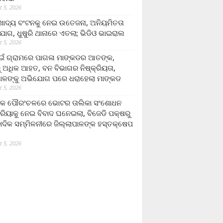
 5, 2026
ାଦ୍ୟ ବଂଟନକୁ ନେଇ ଉତେଜନା, ଅନିୟମିତତା
ୋଗ, ଧୁଷୁରି ଥାନାରେ ଏତଲା; ଭିଡିଓ ଭାଇରାଲ
 5, 2026
ଁ ଗ୍ରାମରେ ପାଗଳା ମାଙ୍କଡର ଆତଙ୍କ,
 ଅଧିକ ଆହତ, ବନ ବିଭାଗର ନିଷ୍କ୍ରିୟତା,
ପାଳଙ୍କୁ ଅଭିଯୋଗ ପରେ ଧରାହେଲା ମାଙ୍କଡ
 5, 2026
ରକ ପୌରଂଚଳରେ ଭୋଟର ତାଲିକା ସଂଶୋଧନ
୍ରିୟାକୁ ନେଇ ବିବାଦ ଘନେଇଲା, ବିଜେଡି ପକ୍ଷରୁ
ବାଦିକ ସମ୍ମିଳନୀରେ ଜିଲ୍ଲାପାଳଙ୍କ ହସ୍ତକ୍ଷେପ
 5, 2026