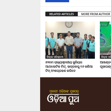
RELATED ARTICLES
MORE FROM AUTHOR
ଜିଲ୍ଲା ପରିକ୍ରମା
ଜିଲ୍ଲା ପର
୭୨ତମ ରାଜ୍ୟସ୍ତରୀୟ ଜୁନିୟର
ଆଖଣ୍ଡଳ
ଆଥଲେଟିକ ମିଟ୍‌, ଭଦ୍ରକରୁ ୧୬ ଜଣିଆ
ପୂଜାପଣ୍
ଟିମ୍ ଅଂଶଗ୍ରହଣ କରିବେ