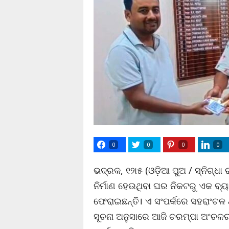
0
0
0
0
ଭଦ୍ରକ, ୧୨ା୫ (ଓଡ଼ିଆ ପୁଅ / ସ୍ନିଗ୍
ନିର୍ମାଣ ହେଉଥିବା ଘର ନିକଟରୁ ଏକ ବ୍ୟ
ଫେରାଇଛନ୍ତି। ଏ ସଂପର୍କରେ ସହରାଂଚଳ 
ସୂଚନା ଅନୁସାରେ ଆଜି ଚରମ୍ପା ଅଂଚଳର 