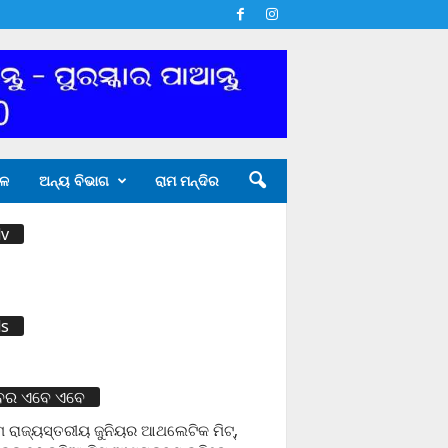
ଳ
ଅନ୍ୟ ବିଭାଗ
ରାମ ମନ୍ଦିର
v
s
ବର ଏବେ ଏବେ
 ରାଜ୍ୟସ୍ତରୀୟ ଜୁନିୟର ଆଥଲେଟିକ ମିଟ୍‌,