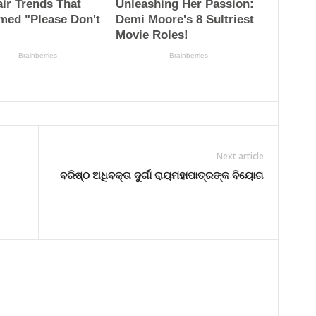
Next article
ବରିଷ୍ଠ ଅଧିବକ୍ତା ଦୁର୍ଗା ରାୟମହାପାତ୍ରଙ୍କ ବିୟୋଗ