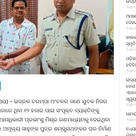
ଭଦ୍ର
August
ଆଖଣ୍
ଦେହା
August
କଳାକ
ସ୍ମୃତ
August
ଓଡ଼ିଶ
ହବିବ
August
ରାଜ୍
ହେଲା
ଏନଫୋ
ସ୍ୱୟ
ଧା ରାୟ) – ଭଦ୍ରକ ଚରମ୍ପା ଅଂଚଳର ଜଣେ ଯୁବକ ନିଜର
August
ାଗରେ ଥିବା ୧୨ ହଜାର ପାଇ ସଂପୃକ୍ତ ବ୍ୟକ୍ତିଙ୍କୁ
ଧାମର
ଥାନାଧିକାରୀ ପ୍ରଭାଂଶୁ ମିଶ୍ର ଗଣମାଧ୍ୟମକୁ ଦେଇଥିବା
August
ଅମୂଲ୍ୟ ସାହୁଙ୍କ ପୁତ୍ର ଶମ୍ଭୁନାଥଙ୍କର ଘର ନିର୍ମାଣ
ବନ୍ୟ
ଗ୍ରା