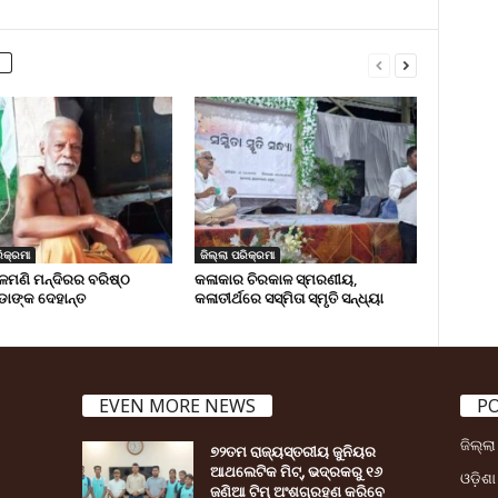
ିକ୍ରମା
ଜିଲ୍ଲା ପରିକ୍ରମା
ମଣି ମନ୍ଦିରର ବରିଷ୍ଠ
କଳାକାର ଚିରକାଳ ସ୍ମରଣୀୟ,
ଡାଙ୍କ ଦେହାନ୍ତ
କଳାତୀର୍ଥରେ ସସ୍ମିତା ସ୍ମୃତି ସନ୍ଧ୍ୟା
EVEN MORE NEWS
P
ଜିଲ୍ଲ
୭୨ତମ ରାଜ୍ୟସ୍ତରୀୟ ଜୁନିୟର
ଆଥଲେଟିକ ମିଟ୍‌, ଭଦ୍ରକରୁ ୧୬
ଓଡ଼ିଶା
ଜଣିଆ ଟିମ୍ ଅଂଶଗ୍ରହଣ କରିବେ