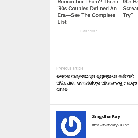
Previous article
ଭଦ୍ରକ ଇଣ୍ଡସଇଣ୍ଡ ବ୍ୟାଙ୍କରେ ଜାଲିଆତି
ଅଭିଯୋଗ, ଜମାକାରୀଙ୍କ ଆକାଉଂଟରୁ ୯ ଲକ୍ଷ
ଗାଏବ
Snigdha Ray
https://www.odiapua.com