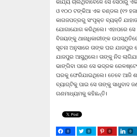
କାର୍ଯ୍ୟ ଚାଲିଥିବାବେଳେ ସେ ସେଠାରୁ 
ଓ ୧୦୦ ଟଙ୍କିଆ ଏକ ବଣ୍ଡଲ (୧୨ ହଜାର
କାଗଜପତ୍ରରୁ ସଂପୃକ୍ତ ବ୍ୟକ୍ତି ଯାହାଙ
ଯୋଗାଯୋଗ କରିଥିଲେ। ଏହାପରେ ସେ ଉକ୍
ବିଜୟଙ୍କୁ ଥାନାଧିକାରୀଙ୍କ ଉପସ୍ଥିତି
ସୂଚନା ଅନୁସାରେ ତାଙ୍କ ଘର ଯାଜପୁର 
ଯାଜପୁର ଆସୁଥିଲେ। ତାଙ୍କୁ ନିଦ ଲାଗି
ଭାଙ୍ଗିବା ପରେ ସେ ଭଦ୍ରକ ରେଳଷ୍ଟେସ
ଘରକୁ ଫେରିଯାଇଥିଲେ। ତେବେ ଆଜି ଶମ୍ଭ
ବ୍ୟାଗ୍‌ଟିକୁ ପାଇ ସେ ତାଙ୍କୁ ସାଧୁବା
ଗଣମାଧ୍ୟମକୁ କହିଛନ୍ତି।
0
0
0
0