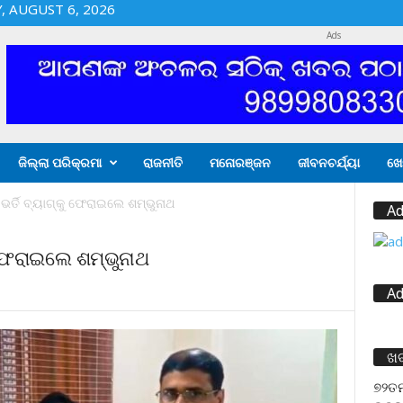
 AUGUST 6, 2026
Ads
ଜିଲ୍ଲା ପରିକ୍ରମା
ରାଜନୀତି
ମନୋରଞ୍ଜନ
ଜୀବନଚର୍ଯ୍ୟା
ଖେ
ଭର୍ତି ବ୍ୟାଗ୍‌କୁ ଫେରାଇଲେ ଶମ୍ଭୁନାଥ
Ad
ୁ ଫେରାଇଲେ ଶମ୍ଭୁନାଥ
Ad
ଖ
୭୨ତମ