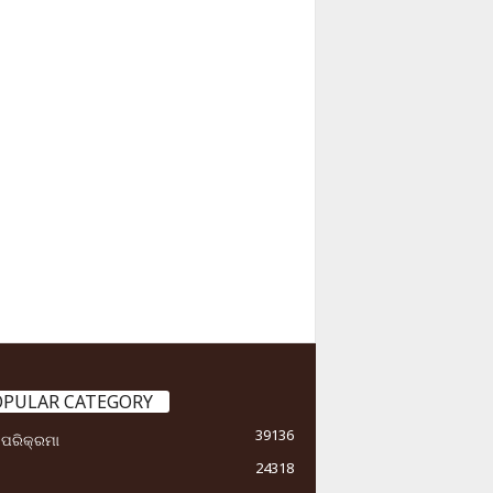
OPULAR CATEGORY
39136
ା ପରିକ୍ରମା
24318