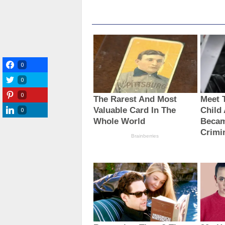
0
0
0
0