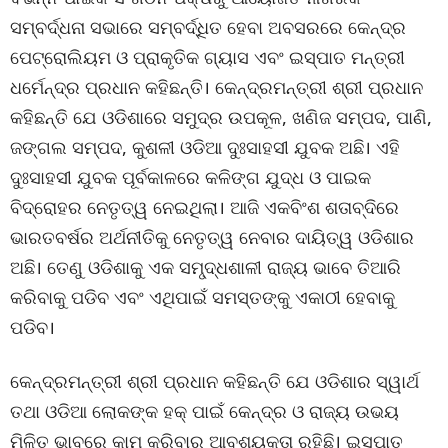
ସମ୍ବର୍ଦ୍ଧନା ସଭାରେ ସମ୍ବର୍ଦ୍ଧିତ ହେବା ଅବସରରେ କେନ୍ଦ୍ର
ପେଟ୍ରୋଲିୟମ ଓ ପ୍ରାକୃତିକ ଗ୍ୟାସ ଏବଂ ଇସ୍ପାତ ମନ୍ତ୍ରୀ
ଧର୍ମେନ୍ଦ୍ର ପ୍ରଧାନ କହିଛନ୍ତି। କେନ୍ଦ୍ରମନ୍ତ୍ରୀ ଶ୍ରୀ ପ୍ରଧାନ
କହିଛନ୍ତି ଯେ ଓଡିଶାରେ ସମୁଦ୍ର ଉପକୂଳ, ଖଣିଜ ସମ୍ପଦ, ପାଣି,
ଜଙ୍ଗଲ ସମ୍ପଦ, କୁଶଳୀ ଓଡିଆ ଦୁଃସାହସୀ ଯୁବକ ଅଛି। ଏହି
ଦୁଃସାହସୀ ଯୁବକ ପୂର୍ବକାଳରେ କଳିଙ୍ଗ ଯୁଦ୍ଧ ଓ ପାଇକ
ବିଦ୍ରୋହର ନେତୃତ୍ୱ ନେଇଥିଲା। ଆଜି ଏକବିଂଶ ଶତାବ୍ଦିରେ
ଭାରତବର୍ଷର ଅର୍ଥନୀତିକୁ ନେତୃତ୍ୱ ନେବାର ଦାୟିତ୍ୱ ଓଡିଶାର
ଅଛି। ତେଣୁ ଓଡିଶାକୁ ଏକ ସମୃ୍ଦ୍ଧଶାଳୀ ରାଜ୍ୟ ଭାବେ ତିଆରି
କରିବାକୁ ପଡିବ ଏବଂ ଏଥିପାଇଁ ସମସ୍ତଙ୍କୁ ଏକାଠୀ ହେବାକୁ
ପଡିବ।
କେନ୍ଦ୍ରମନ୍ତ୍ରୀ ଶ୍ରୀ ପ୍ରଧାନ କହିଛନ୍ତି ଯେ ଓଡିଶାର ସ୍ୱାର୍ଥ
ତଥା ଓଡିଆ ଲୋକଙ୍କ ହକ୍ ପାଇଁ କେନ୍ଦ୍ର ଓ ରାଜ୍ୟ ଉଭୟ
ମିଳିତ ଭାବରେ କାମ କରିବାର ଆବଶ୍ୟକତା ରହିଛି। ଇସ୍ପାତ