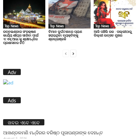
Top News
Top News
Top News
ରତ୍ନଭଣ୍ଡାର ସଂରକ୍ଷଣ
ବିମାନ ଦୁର୍ଘଟଣାରେ ପ୍ରାଣ
ଆଜି ପହିଲି ରଜ : ପଲ୍ଲୀଠାରୁ
କାର୍ଯ୍ୟ ଶୀଘ୍ର ସାରିବା ପାଇଁ
ହରାଇଥିବା ବ୍ୟକ୍ତିଙ୍କୁ
ଦିଲ୍ଲୀ ଉତ୍ସବ ମୁଖର
ଏ.ଏସ୍.ଆଇ.କୁ ଶ୍ରୀମନ୍ଦିର
ଶ୍ରଦ୍ଧାଞ୍ଜଳି
ପ୍ରଶାସନର ଚିଠି
Adv
Ads
ଖବର ଏବେ ଏବେ
ଆଖଣ୍ଡଳମଣି ମନ୍ଦିରର ବରିଷ୍ଠ ପୂଜାପଣ୍ଡାଙ୍କ ଦେହାନ୍ତ
August 5, 2026