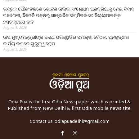
ଭଦ୍ରକ ପୌରଂଚଳରେ ଭୋଟର ତାଲିକା ସଂଶୋଧନ ପ୍ରକ୍ରିୟାକୁ ନେଇ ବିବାଦ
ଘନେଇଲା, ବିଜେଡି ପକ୍ଷରୁ ସାମ୍ବାଦିକ ସମ୍ମିଳନୀରେ ଜିଲ୍ଲାପାଳଙ୍କ
ହସ୍ତକ୍ଷେପ ଦାବି
August 5, 2026
ଉପ ମୁଖ୍ୟମନ୍ତ୍ରୀଙ୍କ ବନ୍ୟା ପରିସ୍ଥିତିର ସମୀକ୍ଷା ବୈଠକ, ପୁନରୁଦ୍ଧାର
କାର୍ଯ୍ୟ ଉପରେ ଗୁରୁତ୍ୱାରୋପ
August 5, 2026
Odia Pua is the first Odia Newspaper which is printed &
Published from New Delhi & first Odia mobile news site.
Contact us:
odiapuadelhi@gmail.com