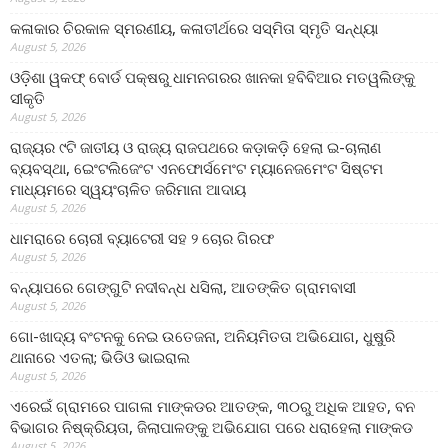
କଳାକାର ଚିରକାଳ ସ୍ମରଣୀୟ, କଳାତୀର୍ଥରେ ସସ୍ମିତା ସ୍ମୃତି ସନ୍ଧ୍ୟା
August 5, 2026
ଓଡ଼ିଶା ୱକଫ୍ ବୋର୍ଡ ପକ୍ଷରୁ ଧାମନଗରର ଖାନକା ହବିବିଆର ମତୱଲିଙ୍କୁ
ସୀକୃତି
August 5, 2026
ରାଜ୍ୟର ୯ଟି ଜାତୀୟ ଓ ରାଜ୍ୟ ରାଜପଥରେ କଡ଼ାକଡ଼ି ହେଲା ଇ-ଚାଲାଣ
ବ୍ୟବସ୍ଥା, ଇେଂଟଲିଜେଂଟ ଏନଫୋର୍ସମେଂଟ ମ୍ୟାନେଜମେଂଟ ସିଷ୍ଟମ
ମାଧ୍ୟମରେ ସ୍ୱୟଂଚାଳିତ ଜରିମାନା ଆଦାୟ
August 5, 2026
ଧାମରାରେ ଚୋରୀ ବ୍ୟାଟେରୀ ସହ ୨ ଚୋର ଗିରଫ
August 5, 2026
ବନ୍ୟାପରେ ଗେଙ୍ଗୁଟି ନଦୀବନ୍ଧ ଧସିଲା, ଆତଙ୍କିତ ଗ୍ରାମବାସୀ
August 5, 2026
ଗୋ-ଖାଦ୍ୟ ବଂଟନକୁ ନେଇ ଉତେଜନା, ଅନିୟମିତତା ଅଭିଯୋଗ, ଧୁଷୁରି
ଥାନାରେ ଏତଲା; ଭିଡିଓ ଭାଇରାଲ
August 5, 2026
ଏରେଇଁ ଗ୍ରାମରେ ପାଗଳା ମାଙ୍କଡର ଆତଙ୍କ, ୩୦ରୁ ଅଧିକ ଆହତ, ବନ
ବିଭାଗର ନିଷ୍କ୍ରିୟତା, ଜିଲାପାଳଙ୍କୁ ଅଭିଯୋଗ ପରେ ଧରାହେଲା ମାଙ୍କଡ
August 5, 2026