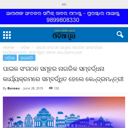
Ads
Home
ଓଡ଼ିଶା
ପାଇକ ସଂଗଠନ ସମୂହର ନାଗରିକ ସମ୍ବର୍ଦ୍ଧନା
କାର୍ଯ୍ୟକ୍ରମରେ ସମ୍ବର୍ଦ୍ଧିତ ହେଲେ କେନ୍ଦ୍ରମନ୍ତ୍ରୀ
ଓଡ଼ିଶା
ରାଜନୀତି
ପାଇକ ସଂଗଠନ ସମୂହର ନାଗରିକ ସମ୍ବର୍ଦ୍ଧନା
କାର୍ଯ୍ୟକ୍ରମରେ ସମ୍ବର୍ଦ୍ଧିତ ହେଲେ କେନ୍ଦ୍ରମନ୍ତ୍ରୀ
By
Bureau
-
June 28, 2019
132