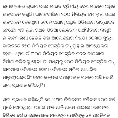
କ୍ଷେତ୍ରରେ ଚାଇନା ପରେ ଭାରତ ଦ୍ୱିତୀୟ ଦେଶ ଭାବରେ ଅଧିକ
ଉତ୍ପାଦନ କରୁଛି। ଭାରତବର୍ଷରେ ୨୦୦ ମିଲିୟନ ଟନ ଲୁହା ପଥର
ଉତ୍ପାଦନ ଦେଉଥିବା ବେଳେ ଅଧାରୁ ଅଧିକ ଓଡିଶାରେ ଉତ୍ପାଦନ
ହେଉଛି। ଏହି ଲୁହା ପଥର ଓଡିଆ ଲୋକଙ୍କ ଅର୍ଥନୀତିରେ ଲାଗୁଛି
ନା ବାଟମାରଣା ହେଉଛି ତାହା ଆଲୋଚ୍ୟର ବିଷୟ। ୨୦୩୦ ସୁଦ୍ଧା
ଭାରତରେ ୨୫୦ ମିଲିୟନ ମେଟ୍ରିକ ଟନ୍ ଲୁହାର ଆବଶ୍ୟକତା
ହେବ। ଏଥିପାଇଁ ୩୦୦ ମିଲିୟନ ମେଟ୍ରିକ ଟନର କାରଖାନା
ନିର୍ମାଣ କରିବାକୁ ହେବ। ତା’ ମଧ୍ୟରୁ ୧୦୦ ମିଲିୟନ ମେଟ୍ରିକ ଟନ୍
କାରଖାନା ଓଡିଶାରେ ହେବ। ଓଡିଶାରେ ଷ୍ଟିଲ ଆଧାରିତ
ମାନୁଫ୍ୟାକ୍ଚରିଂ ହବ୍ର କଳ୍ପନା ସମସ୍ତଙ୍କ ମନରେ ଅଛି ବୋଲି
ଶ୍ରୀ ପ୍ରଧାନ କହିଛନ୍ତି।
ଶ୍ରୀ ପ୍ରଧାନ କହିଛନ୍ତି ଯେ ଏଥର ନିର୍ବାଚନର ବଳିଦାନ ୨୦୦ ବର୍ଷ
ପୂର୍ବେ ହୋଇଥିଲା। ତାହାର ଫଳ ଆଜି ଆମେ ପାଇଛେ। ଭାରତର
ବିଭିନ୍ନ ବର୍ଗର ଲୋକମାନେ ନରେଦ୍ର ମୋଦିଙ୍କୁ ୫୧ ପ୍ରତିଶତ