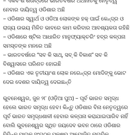
– ଏକବିଂଶ ଶତାବ୍ଦିରେ ଭାରତବର୍ଷର ଅର୍ଥନୀତିକୁ ନେତୃତ୍ୱ
ନେବାର ଦାୟିତ୍ୱ ଓଡିଶାର ଅଛି
– ଓଡିଶାର ସ୍ୱାର୍ଥ ଓ ଓଡିଆ ଲୋକଙ୍କ ହକ୍ ପାଇଁ କେନ୍ଦ୍ର ଓ
ରାଜ୍ୟ ଉଭୟ ମିଳିତ ଭାବରେ କାମ କରିବାର ଆବଶ୍ୟକତା ରହିଛି
– ଓଡିଶାରେ ଷ୍ଟିଲ ଆଧାରିତ ମାନୁଫ୍ୟାକ୍ଚରିଂ ହବ୍ର କଳ୍ପନା
ସମସ୍ତଙ୍କ ମନରେ ଅଛି
– ଭାରତବର୍ଷରେ “ସବ କି ସାଥ୍, ସବ୍ କି ବିକାଶ” ସବ କି
ବିଶ୍ୱାସରେ ପରିଣତ ହୋଇଛି
– ଓଡିଶାର ଏକ ତୃତୀୟାଂଶ ଲୋକ ନରେନ୍ଦ୍ର ମୋଦିଙ୍କୁ ଭୋଟ
ଦେଇ ଦେଶର ଦାୟିତ୍ୱ ଦେଇଛନ୍ତି
ଭୁବନେଶ୍ୱର, ଜୁନ ୨୮ (ଓଡ଼ିଆ ପୁଅ) – ପୂର୍ବ ଭାରତ ସମୃଦ୍ଧ
ହେଲେ ଭାରତ ସମୃଦ୍ଧ ହେବ। କିନ୍ତୁ ଓଡିଶାର ବିନା ନେତୃତ୍ୱରେ
ପୂର୍ବ ଭାରତ ସମୃଦ୍ଧଶାଳୀ ହେବାର କଳ୍ପନା କରାଯାଇପାରିବ ନାହିଁ
ବୋଲି ଭୁବନେଶ୍ୱର ସ୍ଥିତ ଜୟଦେବ ଭବନ ଠାରେ ଓଡିଶାର
ବିଭିନ୍ନ ପାଇକ ସଂଗଠନ ପକ୍ଷରୁ ଆୟୋଜିତ ନାଗରିକ