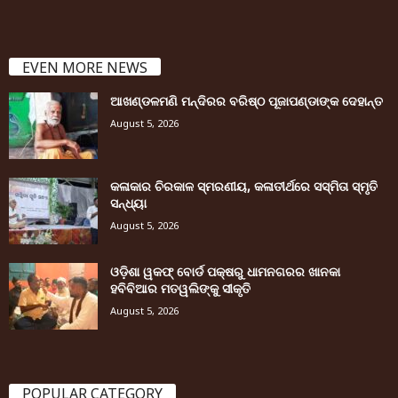
EVEN MORE NEWS
ଆଖଣ୍ଡଳମଣି ମନ୍ଦିରର ବରିଷ୍ଠ ପୂଜାପଣ୍ଡାଙ୍କ ଦେହାନ୍ତ
August 5, 2026
କଳାକାର ଚିରକାଳ ସ୍ମରଣୀୟ, କଳାତୀର୍ଥରେ ସସ୍ମିତା ସ୍ମୃତି
ସନ୍ଧ୍ୟା
August 5, 2026
ଓଡ଼ିଶା ୱକଫ୍ ବୋର୍ଡ ପକ୍ଷରୁ ଧାମନଗରର ଖାନକା
ହବିବିଆର ମତୱଲିଙ୍କୁ ସୀକୃତି
August 5, 2026
POPULAR CATEGORY