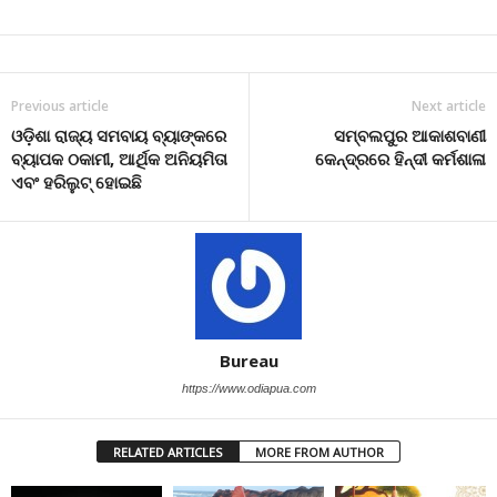
Previous article
Next article
ଓଡ଼ିଶା ରାଜ୍ୟ ସମବାୟ ବ୍ୟାଙ୍କରେ
ସମ୍ବଲପୁର ଆକାଶବାଣୀ
ବ୍ୟାପକ ଠକାମୀ, ଆର୍ଥିକ ଅନିୟମିତା
କେନ୍ଦ୍ରରେ ହିନ୍ଦୀ କର୍ମଶାଳା
ଏବଂ ହରିଲୁଟ୍ ହୋଇଛି
Bureau
https://www.odiapua.com
RELATED ARTICLES
MORE FROM AUTHOR