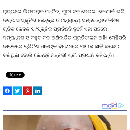
ରାଜ୍ୟରେ ଲିଙ୍ଗରାଜ ମନ୍ଦିର, ପୁରୀ ବଡ ଦେଉଳ, କୋଣାର୍କ ଭଳି
ଭବ୍ୟ ସଂସ୍କୃତିର କେନ୍ଦ୍ର ଓ ଅନ୍ୟାନ୍ୟ ସମ୍ବୋନ୍ଧିତ ଜିନିଷ
ଗୁଡିକ କେବଳ ସାଂସ୍କୃତିକ ପ୍ରତିଛବି ନୁହେଁ ଏହା ପଛରେ
ସମ୍ପନ୍ନତା ଓ ବହୁତ ବଡ ଅର୍ଥନୀତିର ପ୍ରତିଫଳନ ଅଛି। ସେହିପରି
ଭାରତରେ ବ୍ରିଟିଶ ମାନଙ୍କ ବିରୋଧରେ ପାଇକ ଜାତି ଲଢେଇ
କରିଥିଲା ବୋଲି କେନ୍ଦ୍ରମନ୍ତ୍ରୀ ଶ୍ରୀ ପ୍ରଧାନ କହିଛନ୍ତି।