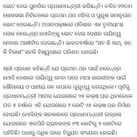
ଭୋଟ ଦେଇ ପୁନର୍ବାର ପ୍ରଧାନମନ୍ତ୍ରୀ କରିଛନ୍ତି। ଚଳିତ ୧୭ତମ
ଲୋକସଭା ନିର୍ବାଚନରେ ପ୍ରଥମ ଥର ମହିଳା ଓ ପୁରୁଷ ସମାନୁପାତ
ଭୋଟ ଦେଇଛନ୍ତି। ଅପରପକ୍ଷରେ ଓଡିଶାର ଏକ ତୃତୀୟାଂଶ
ଲୋକ ନରେନ୍ଦ୍ର ମୋଦିଙ୍କୁ ଭୋଟ ଦେଇ ଦେଶର ଦାୟିତ୍ୱ
ନେବାର ଆଶୀର୍ବାଦ ଦେଇଛନ୍ତି। ଭାରତବର୍ଷରେ “ସବ କି ସାଥ୍, ସବ୍
କି ବିକାଶ” ସବକି ବିଶ୍ୱାସରେ ପରିଣତ ହୋଇଛି।
ଶ୍ରୀ ପ୍ରଧାନ କହିଛନ୍ତି ଯେ ପ୍ରଥମ ଥର ପାଇଁ ନରେନ୍ଦ୍ର
ମୋଦି ଦେଶରେ ଦାୟିତ୍ୱ ନେବା ପରେ ମାଆ ଭଉଣୀଙ୍କ ପାଇଁ
ଶୌଚାଳୟ ଓ ପାନୀୟ ଜଳ ଉପରେ ଗୁରୁତ୍ୱ ଦେଇଥିଲେ। ପୂର୍ବରୁ
ପ୍ରଧାନମନ୍ତ୍ରୀ ଆବାସ ଯୋଜନାରେ ୨୫ ଲକ୍ଷ ଘର ଥିବାବେଳେ
ଗତ ୫ ବର୍ଷରେ ଏହି ଯୋଜନାରେ ୨ କୋଟି ୨୫ ଲକ୍ଷ ଘର ନିର୍ମାଣ
ହୋଇଛି। ମୋଦିଙ୍କ ସରକାରରେ ପ୍ରଧାନମନ୍ତ୍ରୀ ଉଜ୍ଜଳା
ଯୋଜନାରେ ଏଲପିଜି ଗ୍ରାହକଙ୍କ ୧୩ କୋଟିରୁ ୭ କୋଟିରେ
ପହଁଚିଛି। ଅଧାରୁ ଅଧିକ ଘରେ ବିଦ୍ୟୁତ ସଂଯୋଗ ହୋଇଛି।