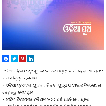
ଓଡିଶାର ବିନା ନେତୃତ୍ୱରେ ଭାରତ ସମୃଦ୍ଧଶାଳୀ ହେବା ଅସମ୍ଭବ
– ଧର୍ମେନ୍ଦ୍ର ପ୍ରଧାନ
– ଓଡିଆ ଦୁଃସାହସୀ ଯୁବକ କଳିଙ୍ଗ ଯୁଦ୍ଧ ଓ ପାଇକ ବିଦ୍ରୋହର
ନେତୃତ୍ୱ ନେଇଥିଲା
– ଚଳିତ ନିର୍ବାଚନର ବଳିଦାନ ୨୦୦ ବର୍ଷ ପୂର୍ବେ ହୋଇଥିଲା