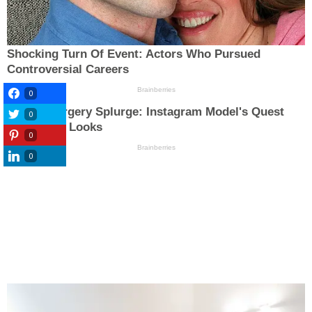
0
0
0
0