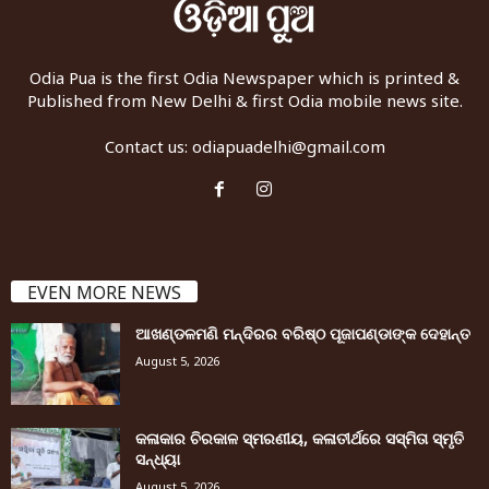
Odia Pua is the first Odia Newspaper which is printed &
Published from New Delhi & first Odia mobile news site.
Contact us:
odiapuadelhi@gmail.com
EVEN MORE NEWS
ଆଖଣ୍ଡଳମଣି ମନ୍ଦିରର ବରିଷ୍ଠ ପୂଜାପଣ୍ଡାଙ୍କ ଦେହାନ୍ତ
August 5, 2026
କଳାକାର ଚିରକାଳ ସ୍ମରଣୀୟ, କଳାତୀର୍ଥରେ ସସ୍ମିତା ସ୍ମୃତି
ସନ୍ଧ୍ୟା
August 5, 2026