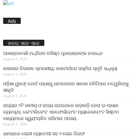
Ads
ଖବର ଏବେ ଏବେ
ଆଖଣ୍ଡଳମଣି ମନ୍ଦିରର ବରିଷ୍ଠ ପୂଜାପଣ୍ଡାଙ୍କ ଦେହାନ୍ତ
August 5, 2026
କଳାକାର ଚିରକାଳ ସ୍ମରଣୀୟ, କଳାତୀର୍ଥରେ ସସ୍ମିତା ସ୍ମୃତି ସନ୍ଧ୍ୟା
August 5, 2026
ଓଡ଼ିଶା ୱକଫ୍ ବୋର୍ଡ ପକ୍ଷରୁ ଧାମନଗରର ଖାନକା ହବିବିଆର ମତୱଲିଙ୍କୁ
ସୀକୃତି
August 5, 2026
ରାଜ୍ୟର ୯ଟି ଜାତୀୟ ଓ ରାଜ୍ୟ ରାଜପଥରେ କଡ଼ାକଡ଼ି ହେଲା ଇ-ଚାଲାଣ
ବ୍ୟବସ୍ଥା, ଇେଂଟଲିଜେଂଟ ଏନଫୋର୍ସମେଂଟ ମ୍ୟାନେଜମେଂଟ ସିଷ୍ଟମ
ମାଧ୍ୟମରେ ସ୍ୱୟଂଚାଳିତ ଜରିମାନା ଆଦାୟ
August 5, 2026
ଧାମରାରେ ଚୋରୀ ବ୍ୟାଟେରୀ ସହ ୨ ଚୋର ଗିରଫ