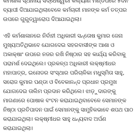
କର୍ମଶାଳା ସ୍ଥାନୀୟ ସିଦ୍ଧେଶ୍ୱରୀ କଲ୍ୟାଣ ମଣ୍ଡପରେ ୫ଦିନ
ବ୍ୟାପୀ ଦିଆଯାଇଥିଲାବେଳେ କର୍ମଚାରୀ ମାନଙ୍କ କର୍ମ ତତ୍ପର
ଉପରେ ଗୁରୁତ୍ୱାରୋପ ଦିଆଯାଇଥିଲା।
ଏହି କର୍ମଶାଳାନରେ ନିର୍ବାହୀ ଅଧିକାରୀ ସନ୍ତୋଷ କୁମାର ଜେନା
ମୁଖ୍ୟଅତିଥିଭାବେ ଯୋଗଦେଇ ସହରବାସୀଙ୍କ ଆଶା ଓ
ଅକାକ୍ଷାଂ ଉପରେ ନଜର ରଖି ନିଷ୍ଠାର ସହ କାର୍ଯ୍ୟ କରିବାକୁ
ପରାମର୍ଶ ଦେଇଥିଲେ। ପ୍ରକଳ୍ପ ଅଧିକାରୀ ଲକ୍ଷ୍ମୀଧର
ମହାପାତ୍ର, ଇନୋଡର ସଂସ୍ଥାର ପରିଚାଳିକା ମଧୁସ୍ମିତା ସାହୁ,
ସରୋଜ କୁମାର ପଣ୍ଡା ଓ ବିବେକାନନ୍ଦ ପ୍ରଧାନ ପ୍ରମୁଖ
ଯୋଗଦେଇ ତାଲିମ ପ୍ରଦାନ କରିଥିଲେ। ଝାଡ଼ୁଦାରଙ୍କୁ
ମାଗଣାରେ ପୋଷାକ ବଂଟନ କରାଯାଇଥିବାବେଳେ ସେମାନଙ୍କ
ନିଷ୍ଠା ପ୍ରତିପାଦନ ପାଇଁ ସେମାନଙ୍କୁ ସାମୁହିକଭାବେ ଶପଥ ପାଠ
କରାଯାଇଥିଲା। ଲକ୍ଷ୍ମୀଧର ସାହୁ ଧନ୍ୟବାଦ ଅର୍ପଣ
କରାଯାଇଥିଲା।