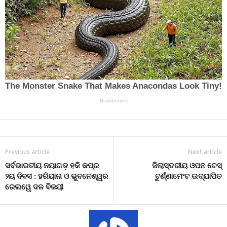
Previous article
Next article
ସର୍ବଭାରତୀୟ ନୟାଗଡ଼ ହକି କପ୍‌ର
ଜିଲାସ୍ତରୀୟ ଓପନ ଚେସ୍
୨ୟ ଦିବସ : ହରିୟାନା ଓ ଭୁବନେଶ୍ୱର
ଟୁର୍ଣ୍ଣାମେଂଟ ଉଦ୍‌ଯାପିତ
ରେଲୱେ ଦଳ ବିଜୟୀ