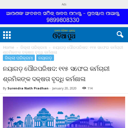
Ads
Home
ଜିଲ୍ଲା ପରିକ୍ରମା
ନୟାଗଡ଼ ପୌରପରିଷଦ: ୧୧୫ ସଫେଇ କର୍ମଚାରୀ
ଶ୍ରମିକଙ୍କ ଦକ୍ଷତା ବୃଦ୍ଧି କର୍ମଶାଳା
ଜିଲ୍ଲା ପରିକ୍ରମା
ନୟାଗଡ଼
ନୟାଗଡ଼ ପୌରପରିଷଦ: ୧୧୫ ସଫେଇ କର୍ମଚାରୀ
ଶ୍ରମିକଙ୍କ ଦକ୍ଷତା ବୃଦ୍ଧି କର୍ମଶାଳା
By
Surendra Nath Pradhan
-
January 20, 2020
114