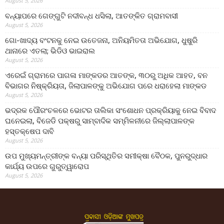
August 5, 2026
ବନ୍ୟାପରେ ଗେଙ୍ଗୁଟି ନଦୀବନ୍ଧ ଧସିଲା, ଆତଙ୍କିତ ଗ୍ରାମବାସୀ
August 5, 2026
ଗୋ-ଖାଦ୍ୟ ବଂଟନକୁ ନେଇ ଉତେଜନା, ଅନିୟମିତତା ଅଭିଯୋଗ, ଧୁଷୁରି
ଥାନାରେ ଏତଲା; ଭିଡିଓ ଭାଇରାଲ
August 5, 2026
ଏରେଇଁ ଗ୍ରାମରେ ପାଗଳା ମାଙ୍କଡର ଆତଙ୍କ, ୩୦ରୁ ଅଧିକ ଆହତ, ବନ
ବିଭାଗର ନିଷ୍କ୍ରିୟତା, ଜିଲାପାଳଙ୍କୁ ଅଭିଯୋଗ ପରେ ଧରାହେଲା ମାଙ୍କଡ
August 5, 2026
ଭଦ୍ରକ ପୌରଂଚଳରେ ଭୋଟର ତାଲିକା ସଂଶୋଧନ ପ୍ରକ୍ରିୟାକୁ ନେଇ ବିବାଦ
ଘନେଇଲା, ବିଜେଡି ପକ୍ଷରୁ ସାମ୍ବାଦିକ ସମ୍ମିଳନୀରେ ଜିଲ୍ଲାପାଳଙ୍କ
ହସ୍ତକ୍ଷେପ ଦାବି
August 5, 2026
ଉପ ମୁଖ୍ୟମନ୍ତ୍ରୀଙ୍କ ବନ୍ୟା ପରିସ୍ଥିତିର ସମୀକ୍ଷା ବୈଠକ, ପୁନରୁଦ୍ଧାର
କାର୍ଯ୍ୟ ଉପରେ ଗୁରୁତ୍ୱାରୋପ
August 5, 2026