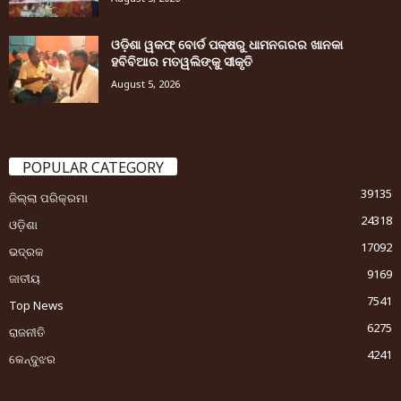
ଓଡ଼ିଶା ୱକଫ୍ ବୋର୍ଡ ପକ୍ଷରୁ ଧାମନଗରର ଖାନକା
ହବିବିଆର ମତୱଲିଙ୍କୁ ସୀକୃତି
August 5, 2026
POPULAR CATEGORY
39135
ଜିଲ୍ଲା ପରିକ୍ରମା
24318
ଓଡ଼ିଶା
17092
ଭଦ୍ରକ
9169
ଜାତୀୟ
7541
Top News
6275
ରାଜନୀତି
4241
କେନ୍ଦୁଝର