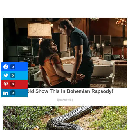
0
0
0
0