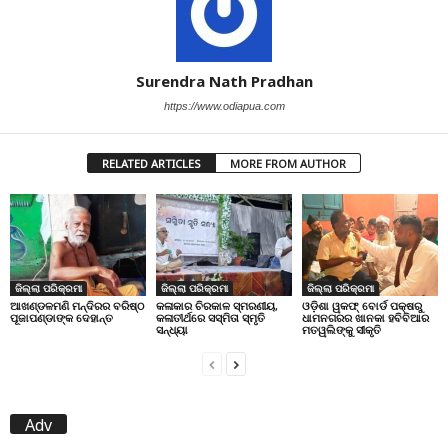
Surendra Nath Pradhan
https://www.odiapua.com
RELATED ARTICLES
MORE FROM AUTHOR
ଜିଲ୍ଲା ପରିକ୍ରମା
ଜିଲ୍ଲା ପରିକ୍ରମା
ଜିଲ୍ଲା ପରିକ୍ରମା
ଆଖଣ୍ଡଳମଣି ମନ୍ଦିରର ବରିଷ୍ଠ
କଳାକାର ଚିରକାଳ ସ୍ମରଣୀୟ,
ଓଡ଼ିଶା ୱକଫ୍ ବୋର୍ଡ ପକ୍ଷରୁ
ପୂଜାପଣ୍ଡାଙ୍କ ଦେହାନ୍ତ
କଳାତୀର୍ଥରେ ସସ୍ମିତା ସ୍ମୃତି
ଧାମନଗରର ଖାନକା ହବିବିଆର
ସନ୍ଧ୍ୟା
ମତୱଲିଙ୍କୁ ସୀକୃତି
Adv