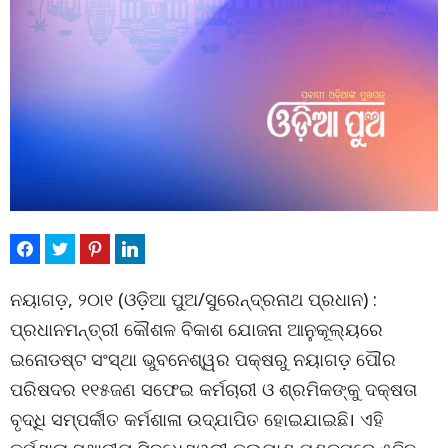
ନୟାଗଡ଼, ୨୦ା୧ (ଓଡ଼ିଆ ପୁଅ/ସୁରେନ୍ଦ୍ରନାଥ ପ୍ରଧାନ) :
ପ୍ରଧାନମନ୍ତ୍ରୀ କୌଶଳ ବିକାଶ ଯୋଜନା ଆନୁକୂଲ୍ୟରେ
ଇନୋଡଷ୍ଟ ସଂସ୍ଥା ଭୁବନେଶ୍ୱର ପକ୍ଷରୁ ନୟାଗଡ଼ ପୌର
ପରିଷଦର ୧୧୫ଜଣ ସଫେଇ କର୍ମଚାରୀ ଓ ଶ୍ରମିକଙ୍କୁ ଦକ୍ଷତା
ବୃଦ୍ଧି ସମ୍ପର୍କୀତ କର୍ମଶାଳା ଉଦ୍‌ଯାପିତ ହୋଇଯାଇଛି। ଏହି