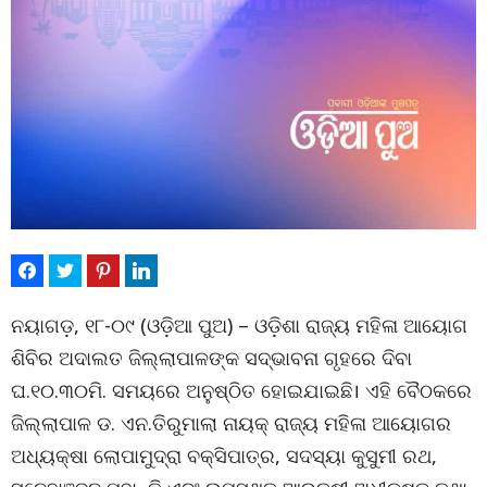
ନୟାଗଡ଼, ୧୮-୦୯ (ଓଡ଼ିଆ ପୁଅ) – ଓଡ଼ିଶା ରାଜ୍ୟ ମହିଳା ଆୟୋଗ
ଶିବିର ଅଦାଲତ ଜିଲ୍ଲାପାଳଙ୍କ ସଦ୍ଭାବନା ଗୃହରେ ଦିବା
ଘ.୧୦.୩୦ମି. ସମୟରେ ଅନୁଷ୍ଠିତ ହୋଇଯାଇଛି। ଏହି ବୈଠକରେ
ଜିଲ୍ଲାପାଳ ଡ. ଏନ.ତିରୁମାଲା ନାୟକ୍ ରାଜ୍ୟ ମହିଳା ଆୟୋଗର
ଅଧ୍ୟକ୍ଷା ଲୋପାମୁଦ୍ରା ବକ୍ସିପାତ୍ର, ସଦସ୍ୟା କୁସୁମୀ ରଥ,