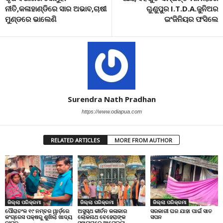
ନୀତି,କଳାହାଣ୍ଡିରେ ସାର ଅଭାବ,ଚାଷୀ
ଗୁଣୁପୁର I.T.D.A.ଜୁନିଅର
ମୁଣ୍ଡରେ ଭାଲେଣି
ଇଂଜିନିୟର ଫସିଲେ
Surendra Nath Pradhan
https://www.odiapua.com
RELATED ARTICLES
MORE FROM AUTHOR
ଜିଲ୍ଲା ପରିକ୍ରମା
ଜିଲ୍ଲା ପରିକ୍ରମା
ଜିଲ୍ଲା ପରିକ୍ରମା
ପୌରାଚଂଳ ୧୯ ନମ୍ବର ୱାର୍ଡ଼ରେ
ଅସୁସ୍ଥ କୀର୍ତନ କଳାକାର
ସରକାରୀ ଘର ଯାହା ପାଇଁ ସାତ
କଂଗ୍ରେସ ପକ୍ଷରୁ ଶୁଖିଲା ଖାଦ୍ୟ
ଲୋକନାଥ ବେହେରାଙ୍କ
ସପନ
ବଂଟନ
ସହାୟତାରେ ଆଗେଇଲା