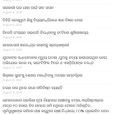
ସରକାରୀ ଘର ଯାହା ପାଇଁ ସାତ ସପନ
August 8, 2026
ତିହିଡି଼ ସରସ୍ୱତୀ ଶିଶୁ ବିଦ୍ୟାମନ୍ଦିରରେ ଜ୍ଞାନ ବିଜ୍ଞାନ ମେଳା
August 8, 2026
ବିଜେଡି ପଂଚାୟତ ସଭାପତି ବିପନ୍ନଙ୍କୁ ବାଂଟିଲେ ଶୁଖିଲାଖାଦ୍ୟ
August 8, 2026
ସମାଜସେବୀ ଜ୍ଞାନେନ୍ଦ୍ର ଦାସଙ୍କୁ ଶ୍ରଦ୍ଧାଞ୍ଜଳୀ
August 8, 2026
ଯୁବକଙ୍କ ସନ୍ଦେହଜନକ ମୃତ୍ୟୁ ଘଟଣା ,ପୁଅକୁ ହତ୍ୟା କାରାଯାଇଥିବା ନେଇ
ଅଭିଯୋଗ କଲେ ମା, ସାଇଂଟିଫିକ ଟିମର ଓ ଏସଡ଼ିପିଓଙ୍କ ତଦନ୍ତ
August 8, 2026
ଶିକ୍ଷକ ସୁଧାଂଶୁ ଶେଖର ମହାନ୍ତିଙ୍କୁ ଅବସର ସମ୍ବର୍ଦ୍ଧନା
August 8, 2026
ଚରଣ ଦାସ ଥିଲେ ଜଣେ ନୀତିନିଷ୍ଠ ବ୍ୟକ୍ତି
August 8, 2026
ଧାମନଗରରେ ଧାନକିଣା ନୂଆ ନିୟମରେ ଚାଷୀଙ୍କୁ ଝଟ୍‌କା,ଏଗ୍ରିଷ୍ଟାକ୍‌ରେ
ମାତ୍ର ୧୦ ହଜାର; ନିଜ ନାମରେ ଜମି ନଥିଲେ ଟୋକନ ଅନିଶ୍ଚିତ,
ପୂର୍ବପୁରୁଷଙ୍କ ଜମିରେ ଚାଷ କରୁଥିବା ଚାଷୀ ଚିନ୍ତାରେ; ୮୦% ପ୍ରଭାବିତ ହେବା