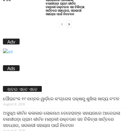
ବଳାଜୀପଡ଼ା ଗ୍ରାମ କୀର୍ତନ
ମଣ୍ଡଳୀ ରକ୍ତଦାନ ସହ ଚିକିତ୍ସା
ଖର୍ଚ୍ଚରେ ସହଯୋଗ, ସରକାରୀ
ସହାୟତା ପାଇଁ ନିବେଦନ
Adv
Ads
ଖବର ଏବେ ଏବେ
ପୌରାଚଂଳ ୧୯ ନମ୍ବର ୱାର୍ଡ଼ରେ କଂଗ୍ରେସ ପକ୍ଷରୁ ଶୁଖିଲା ଖାଦ୍ୟ ବଂଟନ
August 8, 2026
ଅସୁସ୍ଥ କୀର୍ତନ କଳାକାର ଲୋକନାଥ ବେହେରାଙ୍କ ସହାୟତାରେ ଆଗେଇଲା
ବଳାଜୀପଡ଼ା ଗ୍ରାମ କୀର୍ତନ ମଣ୍ଡଳୀ ରକ୍ତଦାନ ସହ ଚିକିତ୍ସା ଖର୍ଚ୍ଚରେ
ସହଯୋଗ, ସରକାରୀ ସହାୟତା ପାଇଁ ନିବେଦନ
August 8, 2026