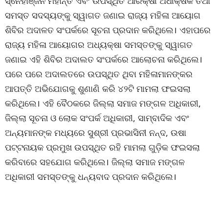
ସ୍ନେହାଞ୍ଜନ ମହାନ୍ତି ଏବଂ ଉପସ୍ଥିତ ଆରକ୍ଷୀ ଅଧୀକ୍ଷକ ତଥା
ସମସ୍ତ ସଦସ୍ୟଙ୍କୁ ସ୍ୱାଗତ ଜଣାଇ ରାଜ୍ୟ ମହିଳା ଆୟୋଗ
ଶିବିର ଅଦାଳତ ସଂପର୍କରେ ସୂଚନା ପ୍ରଦାନ କରିଥିଲେ। ଏହାପରେ
ରାଜ୍ୟ ମହିଳା ଆୟୋଗର ଅଧ୍ୟକ୍ଷା ସମସ୍ତଙ୍କୁ ସ୍ୱାଗତ
ଜଣାଇ ଏହି ଶିବିର ଅଦାଲତ ସଂପର୍କରେ ଆଲୋଚନା କରିଥିଲେ।
ପରେ ପରେ ଅଦାଲତରେ ଉପସ୍ଥିତ ଥିବା ମହିଳାମାନଙ୍କର
ଆପତ୍ତି ଅଭିଯୋଗକୁ ଶୁଣାଣି କରି ୪୨ଟି ମାମଲା ଫଇସଲା
କରିଥିଲେ। ଏହି ବୈଠକରେ ଜିଲ୍ଲା ସମାଜ ମଙ୍ଗଳ ଅଧିକାରୀ,
ଜିଲ୍ଲା ସୂଚନା ଓ ଲୋକ ସଂପର୍କ ଅଧିକାରୀ, ସାମ୍ବାଦିକ ଏବଂ
ଅନ୍ୟମାନଙ୍କ ମଧ୍ୟରେ ସୁଶ୍ରୀ ପ୍ରଭାସିନୀ ନନ୍ଦ, ଉଷା
ପଟ୍ଟନାୟକ ପ୍ରମୁଖ ଉପସ୍ଥିତ ରହି ମାମଲା ଗୁଡ଼ିକ ଫଇସଲା
କରିବାରେ ସହଯୋଗ କରିଥିଲେ। ଜିଲ୍ଲା ସମାଜ ମଙ୍ଗଳ
ଅଧିକାରୀ ସମସ୍ତଙ୍କୁ ଧନ୍ୟବାଦ ପ୍ରଦାନ କରିଥିଲେ।