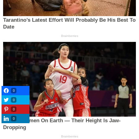
0
0
0
0