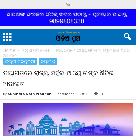
Ads
Home
ଜିଲ୍ଲା ପରିକ୍ରମା
ନୟାଗଡ଼ରେ ରାଜ୍ୟ ମହିଳା ଆୟୋଗଙ୍କ ଶିବିର
ଅଦାଲତ
ଜିଲ୍ଲା ପରିକ୍ରମା
ନୟାଗଡ଼
ନୟାଗଡ଼ରେ ରାଜ୍ୟ ମହିଳା ଆୟୋଗଙ୍କ ଶିବିର
ଅଦାଲତ
By
Surendra Nath Pradhan
-
September 19, 2018
139