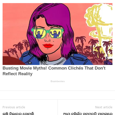
Previous article
Next article
କୃଷି ବିଭାଗର ଦୋମୁହାଁ
ଆୟ ବହିର୍ଭୁତ ସମ୍ପତ୍ତି ମାମଲାରେ