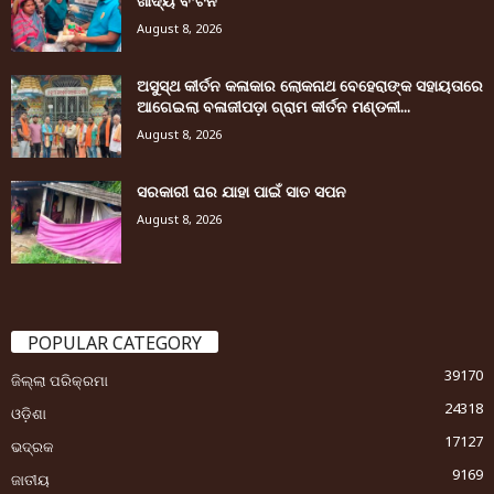
ଖାଦ୍ୟ ବଂଟନ
August 8, 2026
ଅସୁସ୍ଥ କୀର୍ତନ କଳାକାର ଲୋକନାଥ ବେହେରାଙ୍କ ସହାୟତାରେ
ଆଗେଇଲା ବଳାଜୀପଡ଼ା ଗ୍ରାମ କୀର୍ତନ ମଣ୍ଡଳୀ...
August 8, 2026
ସରକାରୀ ଘର ଯାହା ପାଇଁ ସାତ ସପନ
August 8, 2026
POPULAR CATEGORY
39170
ଜିଲ୍ଲା ପରିକ୍ରମା
24318
ଓଡ଼ିଶା
17127
ଭଦ୍ରକ
9169
ଜାତୀୟ