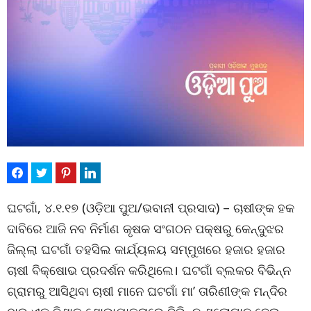
ଘଟଗାଁ, ୪.୧.୧୭ (ଓଡ଼ିଆ ପୁଅ/ଭବାନୀ ପ୍ରସାଦ) – ଚାଷୀଙ୍କ ହକ
ଦାବିରେ ଆଜି ନବ ନିର୍ମାଣ କୃଷକ ସଂଗଠନ ପକ୍ଷରୁ କେନ୍ଦୁଝର
ଜିଲ୍ଲା ଘଟଗାଁ ତହସିଲ କାର୍ଯ୍ୟଳୟ ସମ୍ମୁଖରେ ହଜାର ହଜାର
ଚାଷୀ ବିକ୍ଷୋଭ ପ୍ରଦର୍ଶନ କରିଥିଲେ। ଘଟଗାଁ ବ୍ଲକର ବିଭିନ୍ନ
ଗ୍ରାମରୁ ଆସିଥିବା ଚାଷୀ ମାନେ ଘଟଗାଁ ମା’ ତାରିଣୀଙ୍କ ମନ୍ଦିର