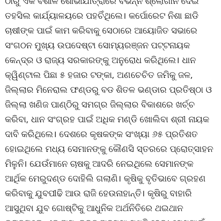
ଠାରୁ ଏକ ବିଶାଳ ଶୋଭାଯାତ୍ରାରେ ବିଭିନ୍ନ ଶ୍ଲୋଗାନ ଦେଇ
ତହସିଲ କାର୍ଯ୍ୟାଳୟରେ ପହଚିଁଥିଲେ। କର୍ପୋରେଟ ନିଶା ଛାଡି
ଚାଷୀଙ୍କ ପାଇଁ କାମ କରିବାକୁ ସେଠାରେ ଆୟୋଜିତ ସଭାରେ
ସଂଗଠନ ମୁଖ୍ୟ ଉପଦେଷ୍ଟା ସୋମ୍ୟରଞ୍ଜନ ପଟ୍ଟନାୟକ
କେନ୍ଦ୍ର ଓ ରାଜ୍ୟ ସରକାରଙ୍କୁ ଅନୁରୋଧ କରିଥିଲେ। ଧାନ
କ୍ୱିଣ୍ଟାଲ ପିଛା ୫ ହଜାର ଟଙ୍କା, ଅଣଚେଚିତ ଜମିକୁ ଜଳ,
ଜିଲ୍ଲାର ମିନେରାଲ ଫଣ୍ଡରୁ ବଡ ଶିତଳ ଭଣ୍ଡାର ପ୍ରତିଷ୍ଠା ଓ
ଜିଲ୍ଲା ଖଣିଜ ପାଣ୍ଠିରୁ ସମଗ୍ର ଜିଲ୍ଲାର ବିକାଶରେ ଖର୍ଚ୍ଚ
କରିବା, ଧାନ ସଂଗ୍ରହ ପାଇଁ ଅଧିକ ମଣ୍ଡି ଖୋଲିବା ଶ୍ରୀ ନାୟକ
ଦାବି କରିଥିଲେ। ଦେଶରେ କୃଷକଙ୍କ ସଂଖ୍ୟା ୬୫ ପ୍ରତିଶତ
ହୋଇଥିଲେ ମଧ୍ୟ ସେମାନଙ୍କୁ କୌଣସି ସ୍ତରରେ ପ୍ରୋତ୍ସାହନ
ମିଳୁନି। ଯେଉଁମାନେ ଚାଷକୁ ଆଦରି ନେଇଥିଲେ ସେମାନଙ୍କ
ଆର୍ଥିକ ମେରୁଦଣ୍ଡ ଦୋହିଲି ଗଲାଣି। କୃଷିକୁ ବୃତିଭାବେ ଗ୍ରହଣ
କରିବାକୁ ଯୁବପୀଢି ଆଉ ରାଜି ହେଉନାହାନ୍ତି। କୃଷିରୁ ବାହାରି
ଆସୁଥିବା ଯୁବ ଗୋଷ୍ଟିକୁ ଆଧୁନିକ ଅର୍ଥନିତିରେ ଥଇଥାନ