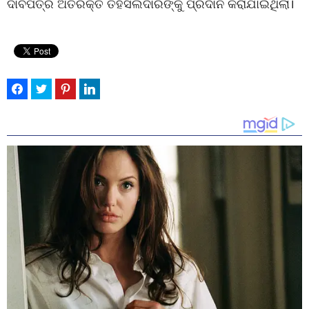
ଦାବିପତ୍ର ଅତିରିକ୍ତ ତହସିଲଦାରଙ୍କୁ ପ୍ରଦାନ କରାଯାଇଥିଲା।