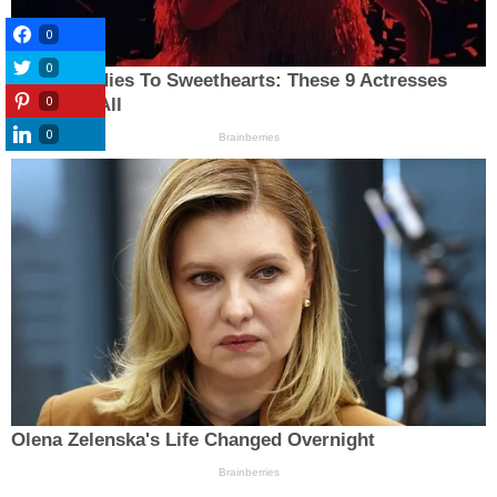
0
0
0
0