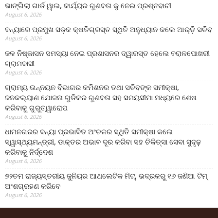
ଭାଙ୍ଗିଲା ଗାର୍ଡ ୱାଲ, କାର୍ଯ୍ୟର ଗୁଣବତା କୁ ନେଇ ପ୍ରଶ୍ନବାଚୀ
August 6, 2026
ବନ୍ୟାରେ ପ୍ରମୁଖ ସଡ଼କ କ୍ଷତିଗ୍ରସ୍ତ ସ୍ଥିତି ଅନୁଧ୍ୟାନ କଲେ ଆର୍‌ଡ଼ି ସଚିବ
August 6, 2026
ଜଳ ନିଷ୍କାସନ ସମସ୍ୟା ନେଇ ପ୍ରଶାସନର ଦ୍ୱାରସ୍ତ ହେଲେ ବରାଳପୋଖରୀ
ଗ୍ରାମବାସୀ
August 6, 2026
ଗ୍ରାମ୍ୟ ଉନ୍ନୟନ ବିଭାଗର କମିଶନର ତଥା ସଚିବଙ୍କ ସମୀକ୍ଷା,
ଜନକଲ୍ୟାଣ ଯୋଜନା ଗୁଡିକର ଗୁଣବତା ସହ ସମୟସୀମା ମଧ୍ୟରେ ଶେଷ
କରିବାକୁ ଗୁରୁତ୍ୱାରୋପ
August 6, 2026
ଧାମନଗରର ବନ୍ୟା ପ୍ରଭାବିତ ଅଂଚଳର ସ୍ଥିତି ସମୀକ୍ଷା କଲେ
ସ୍ୱାସ୍ଥ୍ୟମନ୍ତ୍ରୀ, ଡାକ୍ତର ଅଭାବ ଦୂର କରିବା ସହ ଚିକିତ୍ସା ସେବା ସୁଦୃଢ଼
କରିବାକୁ ନିର୍ଦ୍ଦେଶ
August 6, 2026
୭୨ତମ ରାଜ୍ୟସ୍ତରୀୟ ଜୁନିୟର ଆଥଲେଟିକ ମିଟ୍‌, ଭଦ୍ରକରୁ ୧୬ ଜଣିଆ ଟିମ୍
ଅଂଶଗ୍ରହଣ କରିବେ
August 6, 2026