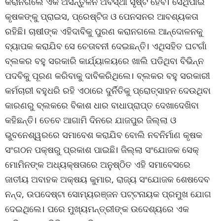
କରାନଗଲେ ଏକ ଅସନ୍ତୁଳନ ଅବସ୍ଥା ସୃଷ୍ଟି ହେବ। ସେଥିପାଇଁ
କୃଷକଙ୍କୁ ପ୍ରାଇସ, ପ୍ରେଷ୍ଟିଜ ଓ ପେନସନର ଆବଶ୍ୟକତା
ରହିଛି। ଚାଷୀଙ୍କ ଏହିଦାବିକୁ ପୁରଣ କରାନଗଲେ ଆନ୍ଦୋଳନକୁ
ବ୍ୟାପକ କରାଯିବ ସେ ଚେତାବନୀ ଦେଇଛନ୍ତି। ଏଥିସହିତ ଘଟଗାଁ
ବ୍ଲକର ବହୁ ସରକାରି କାର୍ଯ୍ୟାଳୟରେ ଖାଲି ପଡିଥିବା ବିଭିନ୍ନ
ପଦବିକୁ ପୂରଣ କରିବାକୁ ଦାବିକରିଥିଲେ। ବ୍ଲକର ବହୁ ସରକାରୀ
କର୍ମଚାରୀ ବହୁଧରି ରହି ଏଠାରେ ଦୁର୍ନିତିକୁ ପ୍ରୋତ୍ସାହନ ଦେଉଥିବା
କାରଣରୁ ବ୍ଲକରେ ବିକାଶ ଧାର ବାଧାପ୍ରାପ୍ତ ଦେଖାଦେଖିବା
କହିଛନ୍ତି। ତେବେ ଆଗାମି ଦିନରେ ଯାଜପୁର ଜିଲ୍ଲା ଓ
ଭୁବନେଶ୍ୱରରେ ସମାବେଶ କରାଯିବ ବୋଲି ନବନିର୍ମାଣ କୃଷକ
ସଂଗଠନ ପକ୍ଷରୁ ପ୍ରକାଶ ପାଇଛି। ଜିଲ୍ଲା ସଂଯୋଜକ ସେକ୍
ମୋମିନଙ୍କ ଅଧ୍ୟକ୍ଷତାରେ ଅନୁଷ୍ଠିତ ଏହି ସମାବେସରେ
ଜାତୀୟ ଅବାହକ ଅକ୍ଷୟ କୁମାର, ରାଜ୍ୟ ସଂଯୋଜକ ଶେଷଦେବ
ନନ୍ଦ, ଉପଦେଷ୍ଟା ସୋମ୍ୟରଞ୍ଜନ ପଟ୍ଟନାୟକ ପ୍ରମୁଖ ଯୋଗ
ଦେଇଥିଲେ। ପରେ ମୁଖ୍ୟମନ୍ତ୍ରୀଙ୍କ ଉଦେଶ୍ୟରେ ଏକ