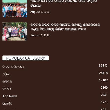
ଆଗରପଡା ମହିଳା କଲେଜ ପରିଦର୍ଶନ କଲେ ଭଦ୍ରକ
ବିଧାୟକ
August 6, 2026
ଭଦ୍ରକ ଜିଲ୍ଲା ଦଳିତ ମହାସଂଘ ପକ୍ଷରୁ ଧାମନଗରରେ
ବନ୍ୟା ବିପନ୍ନଙ୍କୁ ରିଲିଫ ସାମଗ୍ରୀ ବଂଟନ
August 6, 2026
POPULAR CATEGORY
39145
ଜିଲ୍ଲା ପରିକ୍ରମା
24318
ଓଡ଼ିଶା
17102
ଭଦ୍ରକ
9169
ଜାତୀୟ
7541
Top News
6275
ରାଜନୀତି
4241