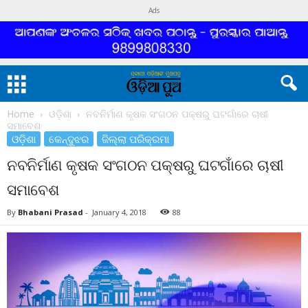
Ads
Home
ଓଡ଼ିଶା
ନବନିର୍ମାଣ କୃଷକ ସଂଗଠନ ପକ୍ଷରୁ ଘଟଗାଁରେ ଚାଷୀ
ସମାବେଶ
ଓଡ଼ିଶା
କେନ୍ଦୁଝର
ଜିଲ୍ଲା ପରିକ୍ରମା
ନବନିର୍ମାଣ କୃଷକ ସଂଗଠନ ପକ୍ଷରୁ ଘଟଗାଁରେ ଚାଷୀ
ସମାବେଶ
By
Bhabani Prasad
-
January 4, 2018
88