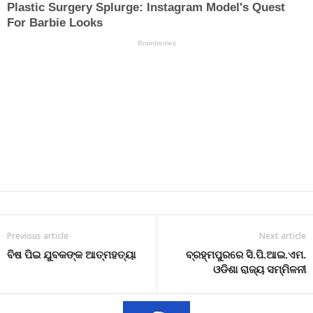
Previous article
Next article
ବିଷ ପିଇ ଯୁବକଙ୍କ ଆତ୍ମହତ୍ୟା
ବ୍ରହ୍ମପୁରରେ ସି.ପି.ଆଇ.ଏମ.
ଓଡିଶା ରାଜ୍ୟ ସମ୍ମିଳନୀ