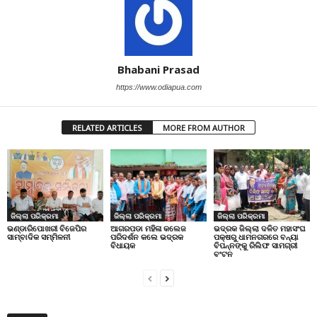
Bhabani Prasad
https://www.odiapua.com
RELATED ARTICLES
MORE FROM AUTHOR
ଜିଲ୍ଲା ପରିକ୍ରମା
ଜିଲ୍ଲା ପରିକ୍ରମା
ଜିଲ୍ଲା ପରିକ୍ରମା
ଭଣ୍ଡାରିପୋଖରୀ ବିଜେପିର
ଆଗରପଡା ମହିଳା କଲେଜ
ଭଦ୍ରକ ଜିଲ୍ଲା ଦଳିତ ମହାସଂଘ
ସାମ୍ବାଦିକ ସମ୍ମିଳନୀ
ପରିଦର୍ଶନ କଲେ ଭଦ୍ରକ
ପକ୍ଷରୁ ଧାମନଗରରେ ବନ୍ୟା
ବିଧାୟକ
ବିପନ୍ନଙ୍କୁ ରିଲିଫ ସାମଗ୍ରୀ
ବଂଟନ