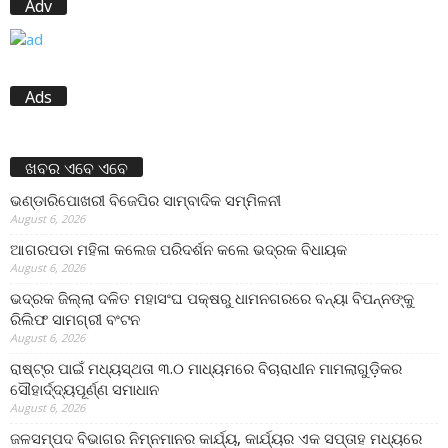
Adv
Ads
ଖବର ଏବେ ଏବେ
ଭଣ୍ଡାରିପୋଖରୀ ବିଜେପିର ସାମ୍ବାଦିକ ସମ୍ମିଳନୀ
August 6, 2026
ଆଗରପଡା ମହିଳା କଲେଜ ପରିଦର୍ଶନ କଲେ ଭଦ୍ରକ ବିଧାୟକ
August 6, 2026
ଭଦ୍ରକ ଜିଲ୍ଲା ଦଳିତ ମହାସଂଘ ପକ୍ଷରୁ ଧାମନଗରରେ ବନ୍ୟା ବିପନ୍ନଙ୍କୁ
ରିଲିଫ ସାମଗ୍ରୀ ବଂଟନ
August 6, 2026
ରାଷ୍ଟ୍ର ପାଇଁ ମଧ୍ୟସ୍ଥତା ୩.୦ ମାଧ୍ୟମରେ ବିଚାରାଧୀନ ମାମଲାଗୁଡ଼ିକର
ସୌହାର୍ଦ୍ଦ୍ୟପୂର୍ଣ୍ଣ ସମାଧାନ
August 6, 2026
ଜଳସମ୍ପଦ ବିଭାଗର ନିମ୍ନମାନର କାର୍ଯ୍ୟ, କାର୍ଯ୍ୟର ଏକ ସପ୍ତାହ ମଧ୍ୟରେ