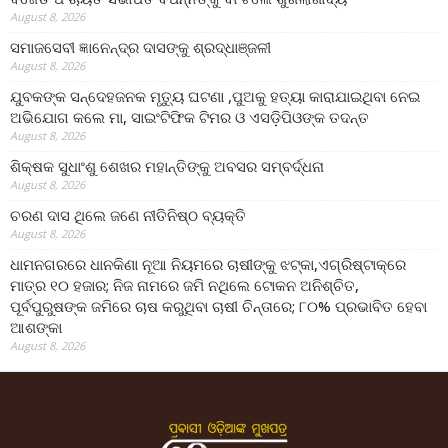
August 8, 2026
ସମାଜସେବୀ ଜ୍ଞାନେନ୍ଦ୍ର ଦାସଙ୍କୁ ଶ୍ରଦ୍ଧାଞ୍ଜଳୀ
August 8, 2026
ଯୁବକଙ୍କ ସନ୍ଦେହଜନକ ମୃତ୍ୟୁ ଘଟଣା ,ପୁଅକୁ ହତ୍ୟା କାରାଯାଇଥିବା ନେଇ
ଅଭିଯୋଗ କଲେ ମା, ସାଇଂଟିଫିକ ଟିମର ଓ ଏସଡ଼ିପିଓଙ୍କ ତଦନ୍ତ
August 8, 2026
ଶିକ୍ଷକ ସୁଧାଂଶୁ ଶେଖର ମହାନ୍ତିଙ୍କୁ ଅବସର ସମ୍ବର୍ଦ୍ଧନା
August 8, 2026
ଚରଣ ଦାସ ଥିଲେ ଜଣେ ନୀତିନିଷ୍ଠ ବ୍ୟକ୍ତି
August 8, 2026
ଧାମନଗରରେ ଧାନକିଣା ନୂଆ ନିୟମରେ ଚାଷୀଙ୍କୁ ଝଟ୍‌କା,ଏଗ୍ରିଷ୍ଟାକ୍‌ରେ
ମାତ୍ର ୧୦ ହଜାର; ନିଜ ନାମରେ ଜମି ନଥିଲେ ଟୋକନ ଅନିଶ୍ଚିତ,
ପୂର୍ବପୁରୁଷଙ୍କ ଜମିରେ ଚାଷ କରୁଥିବା ଚାଷୀ ଚିନ୍ତାରେ; ୮୦% ପ୍ରଭାବିତ ହେବା
ଆଶଙ୍କା
August 8, 2026