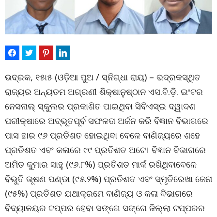
ଭଦ୍ରକ, ୧୫ା୫ (ଓଡ଼ିଆ ପୁଅ / ସ୍ନିଗ୍ଧା ରାୟ) – ଭଦ୍ରକସ୍ଥିତ
ରାଜ୍ୟର ଅନ୍ୟତମ ଅଗ୍ରଣୀ ଶିକ୍ଷାନୁଷ୍ଠାନ ଏସ.ବି.ଡ଼ି. ଇଂଟର
ନେସନାଲ୍ ସ୍କୁଲର ପ୍ରକାଶିତ ପାଇଥିବା ସିବିଏସ୍‌ଇ ଦ୍ୱାଦଶ
ପରୀକ୍ଷାରେ ଅଦ୍ଭୂତପୂର୍ବ ସଫଳତା ଅର୍ଜନ କରି ବିଜ୍ଞାନ ବିଭାଗରେ
ପାସ ହାର ୯୬ ପ୍ରତିଶତ ହୋଇଥିବା ବେଳେ ବାଣିଜ୍ୟରେ ଶହେ
ପ୍ରତିଶତ ଏବଂ କଳାରେ ୯୯ ପ୍ରତିଶତ ଅଟେ। ବିଜ୍ଞାନ ବିଭାଗରେ
ଅମିତ କୁମାର ସାହୁ (୯୬.୮%) ପ୍ରତିଶତ ମାର୍କ ରଖିଥିବାବେଳେ
ବିଭୁତି ଭୂଷଣ ପଣ୍ଡା (୯୫.୨%) ପ୍ରତିଶତ ଏବଂ ସ୍ମୃତିରେଖା ଜେନା
(୯୫%) ପ୍ରତିଶତ ଯଥାକ୍ରମେ ବାଣିଜ୍ୟ ଓ କଳା ବିଭାଗରେ
ବିଦ୍ୟାଳୟର ଟପ୍ପର ହେବା ସଙ୍ଗେ ସଙ୍ଗେ ଜିଲ୍ଲା ଟପ୍ପରର