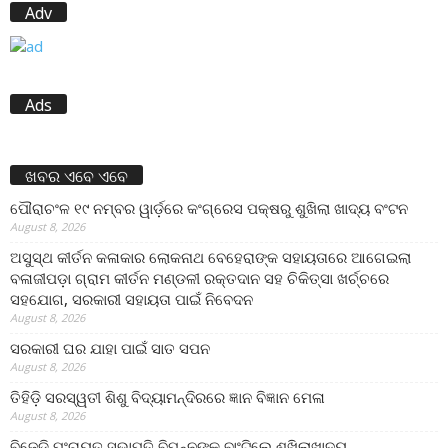
Adv
Ads
ଖବର ଏବେ ଏବେ
ପୌରାଚଂଳ ୧୯ ନମ୍ବର ୱାର୍ଡ଼ରେ କଂଗ୍ରେସ ପକ୍ଷରୁ ଶୁଖିଲା ଖାଦ୍ୟ ବଂଟନ
August 8, 2026
ଅସୁସ୍ଥ କୀର୍ତନ କଳାକାର ଲୋକନାଥ ବେହେରାଙ୍କ ସହାୟତାରେ ଆଗେଇଲା
ବଳାଜୀପଡ଼ା ଗ୍ରାମ କୀର୍ତନ ମଣ୍ଡଳୀ ରକ୍ତଦାନ ସହ ଚିକିତ୍ସା ଖର୍ଚ୍ଚରେ
ସହଯୋଗ, ସରକାରୀ ସହାୟତା ପାଇଁ ନିବେଦନ
August 8, 2026
ସରକାରୀ ଘର ଯାହା ପାଇଁ ସାତ ସପନ
August 8, 2026
ତିହିଡି଼ ସରସ୍ୱତୀ ଶିଶୁ ବିଦ୍ୟାମନ୍ଦିରରେ ଜ୍ଞାନ ବିଜ୍ଞାନ ମେଳା
August 8, 2026
ବିଜେଡି ପଂଚାୟତ ସଭାପତି ବିପନ୍ନଙ୍କୁ ବାଂଟିଲେ ଶୁଖିଲାଖାଦ୍ୟ