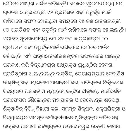
ଗୌରବ ଆଖ୍ୟା ଅର୍ଜନ କରିଛନ୍ତି। ଏଠାରେ ସୂଚନାଯୋଗ୍ୟ ଯେ
ଚାରିଜଣ ଛାତ୍ରଛାତ୍ରୀ ୯୫ ପ୍ରତିଶତ ଏବଂ ତତୁର୍ଦ୍ଦ ମାର୍କ
ରଖିବାରେ ସଫଳ ହୋଇଥିବା ସମୟରେ ୧୫ ଜଣ ଛାତ୍ରଛାତ୍ରୀ
୯୦ ପ୍ରତିଶତ ଏବଂ ତତୁର୍ଦ୍ଦ ମାର୍କ ରଖିବାରେ ସଫଳ ହୋଇଛନ୍ତି।
ଏଠାରେ ସୂଚନାଯୋଗ୍ୟ ଯେ ୪୨ ଜଣ ଛାତ୍ରଛାତ୍ରୀ ୮୦
ପ୍ରତିଶତ ଏବଂ ତତୁର୍ଦ୍ଦ ମାର୍କ ରଖିବାରେ ଗୌରବ ଅର୍ଜନ
କରିଛନ୍ତି। ଏହି ଛାତ୍ରଛାତ୍ରୀଗଣଙ୍କର ସଫଳତାରେ ଆନନ୍ଦ
ପ୍ରକାଶ କରି ବିଦ୍ୟାଳୟର ଅଧ୍ୟକ୍ଷ ଯୁଧିଷ୍ଠିର ଦେବତା,
ପ୍ରତିଷ୍ଠାତା ଆନନ୍ଦାନନ୍ଦ ଦୀକ୍ଷିତ୍‌, ଚେୟାୟମ୍ୟାନ ଦେବାଶିଷ
ଦୀକ୍ଷିତ୍ ଏବଂ ମ୍ୟାଡ଼ାମ ଆଶାବରୀ କର, ପରିଚାଳନା ନିର୍ଦ୍ଦେଶକ
ବିଦ୍ୟାଧର ଅଗସ୍ତି ଓ ମ୍ୟାଡ଼ାମ ବନ୍ଦିତା ଦୀକ୍ଷିତ୍‌, ମାର୍ଗଦର୍ଶକ
ପ୍ରଫେସର ଶୈଳେନ୍ଦ୍ର ମହାପାତ୍ର ଓ ଦେବେନ୍ଦ୍ର ଶତପଥି,
ଶିକ୍ଷାବିତ୍ ବିପିନ୍ ବିହାରୀ କର, ସମସ୍ତ ଶିକ୍ଷକ, ଶକ୍ଷୟିତ୍ରୀ ଓ
ବିଦ୍ୟାଳୟର ସମସ୍ତ କର୍ମଚାରୀମାନେ ଖୁସିବ୍ୟକ୍ତ କରିବାସହ
ତାଙ୍କର ଆଗାମୀ ଭବିଷ୍ୟତର ଉତରୋତ୍ୱର ଉନ୍ନତି କାମନା