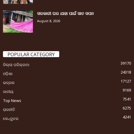
ସରକାରୀ ଘର ଯାହା ପାଇଁ ସାତ ସପନ
August 8, 2026
POPULAR CATEGORY
39170
ଜିଲ୍ଲା ପରିକ୍ରମା
24318
ଓଡ଼ିଶା
17127
ଭଦ୍ରକ
9169
ଜାତୀୟ
7541
Top News
6275
ରାଜନୀତି
4241
କେନ୍ଦୁଝର