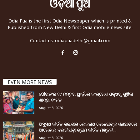
Odia Pua is the first Odia Newspaper which is printed &
Published from New Delhi & first Odia mobile news site.
Contact us:
odiapuadelhi@gmail.com
EVEN MORE NEWS
ପୌରାଚଂଳ ୧୯ ନମ୍ବର ୱାର୍ଡ଼ରେ କଂଗ୍ରେସ ପକ୍ଷରୁ ଶୁଖିଲା
ଖାଦ୍ୟ ବଂଟନ
August 8, 2026
ଅସୁସ୍ଥ କୀର୍ତନ କଳାକାର ଲୋକନାଥ ବେହେରାଙ୍କ ସହାୟତାରେ
ଆଗେଇଲା ବଳାଜୀପଡ଼ା ଗ୍ରାମ କୀର୍ତନ ମଣ୍ଡଳୀ...
August 8, 2026