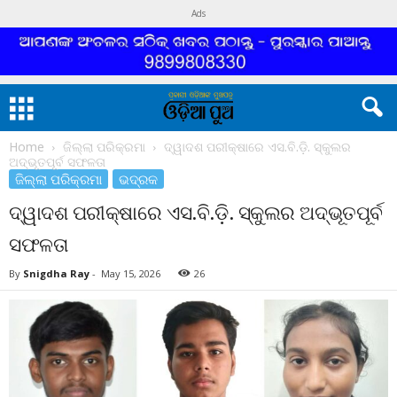
Ads
Home
ଜିଲ୍ଲା ପରିକ୍ରମା
ଦ୍ୱାଦଶ ପରୀକ୍ଷାରେ ଏସ.ବି.ଡ଼ି. ସ୍କୁଲର
ଅଦ୍ଭୂତପୂର୍ବ ସଫଳତା
ଜିଲ୍ଲା ପରିକ୍ରମା
ଭଦ୍ରକ
ଦ୍ୱାଦଶ ପରୀକ୍ଷାରେ ଏସ.ବି.ଡ଼ି. ସ୍କୁଲର ଅଦ୍ଭୂତପୂର୍ବ
ସଫଳତା
By
Snigdha Ray
-
May 15, 2026
26