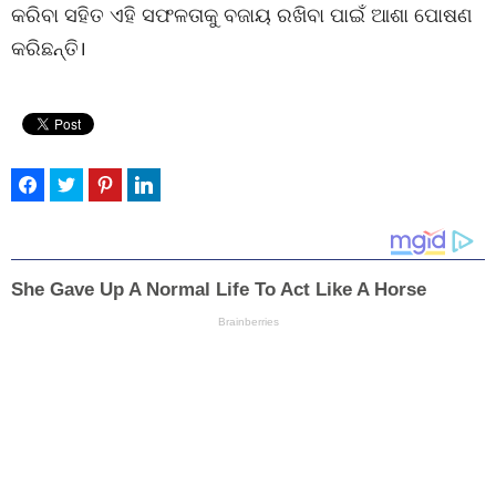
କରିବା ସହିତ ଏହି ସଫଳତାକୁ ବଜାୟ ରଖିବା ପାଇଁ ଆଶା ପୋଷଣ
କରିଛନ୍ତି।