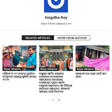
Snigdha Ray
https://www.odiapua.com
RELATED ARTICLES
MORE FROM AUTHOR
ଜିଲ୍ଲା ପରିକ୍ରମା
ଜିଲ୍ଲା ପରିକ୍ରମା
ଜିଲ୍ଲା ପରିକ୍ରମା
ପୌରାଚଂଳ ୧୯ ନମ୍ବର ୱାର୍ଡ଼ରେ
ଅସୁସ୍ଥ କୀର୍ତନ କଳାକାର
ସରକାରୀ ଘର ଯାହା ପାଇଁ ସାତ
କଂଗ୍ରେସ ପକ୍ଷରୁ ଶୁଖିଲା ଖାଦ୍ୟ
ଲୋକନାଥ ବେହେରାଙ୍କ
ସପନ
ବଂଟନ
ସହାୟତାରେ ଆଗେଇଲା
ବଳାଜୀପଡ଼ା ଗ୍ରାମ କୀର୍ତନ
ମଣ୍ଡଳୀ ରକ୍ତଦାନ ସହ ଚିକିତ୍ସା
ଖର୍ଚ୍ଚରେ ସହଯୋଗ, ସରକାରୀ
ସହାୟତା ପାଇଁ ନିବେଦନ