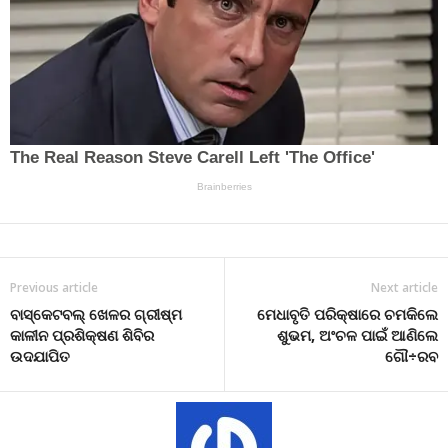
Previous article
Next article
ବାସ୍କେଟବଲ୍ ଖେଳର ଗ୍ରୀଷ୍ମ
ମେଧାବୃତି ପରିକ୍ଷାରେ ଚମକିଲେ
କାଳୀନ ପ୍ରଶିକ୍ଷଣ ଶିବିର
ଶୁଭମ, ଅଂଚଳ ପାଇଁ ଆଣିଲେ
ଉଦଯାପିତ
ଗୌ÷ରବ