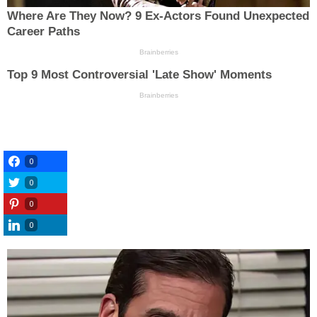
0
0
0
0