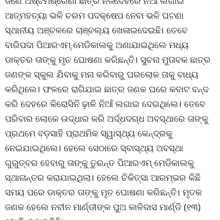
ଜଣେ ଅଷ୍ଟମଶ୍ରେଣୀ ଛାତ୍ର ନିଜଦେହରେ ନିଆଁ ଲଗାଇ
ଆତ୍ମହତ୍ୟା ଭଳି ଚରମ ପଦକ୍ଷେପ ନେବା ଭଳି ଘଟଣା
ସ୍ଥାନୀୟ ଅଞ୍ଚଳରେ ଚାଞ୍ଚଲ୍ୟ ଖେଳାଇଦେଇଛି। ତେବେ
ବାରିପଦା ପିଆରଏମ୍ ମେଡିକାଲକୁ ଅଣାଯାଇଥିଲେ ମଧ୍ୟ
ଡାକ୍ତର ତାଙ୍କୁ ମୃତ ଘୋଷଣା କରିଛନ୍ତି। ସୁଚନା ମୁତାବକ ଛାତ୍ର
ଜଣଙ୍କ ସ୍କୁଲ ଯିବାକୁ ମନା କରିବାରୁ ଘରଲୋକ ତାକୁ ବାଧ୍ୟ
କରିଥିଲେ। ଫଳରେ ରାଗିଯାଇ ଛାତ୍ର ଜଣକ ଘରେ କବାଟ ବନ୍ଦ
କରି ଦେହରେ କିରୋସିନି ଢ଼ାଳି ନିଆଁ ଲଗାଇ ଦେଇଥିଲେ। ତେବେ
ପରିବାର ଲୋକେ ଉଦ୍ଧାର କରି ଅର୍ଦ୍ଧଦଗ୍ଧ ଅବସ୍ଥାରେ ତାଙ୍କୁ
ପ୍ରଥମେ ବଡ଼ସାହି ପ୍ରାଥମିକ ସ୍ୱାସ୍ଥ୍ୟ କେନ୍ଦ୍ରକୁ
ନେଇଯାଇଥିଲେ। ହେଲେ ସେଠାରେ ସ୍ବାସ୍ଥ୍ୟ ଅବସ୍ଥା
ଗୁରୁତ୍ବର ହେବାରୁ ତାଙ୍କୁ ତୁରନ୍ତ ପିଆରଏମ୍ ମେଡିକାଲକୁ
ସ୍ଥାନାନ୍ତର କରାଯାଇଥିଲା। ହେଲେ ଚିକିତ୍ସା ଆରମ୍ଭର କିଛି
ସମୟ ପରେ ଡାକ୍ତର ତାଙ୍କୁ ମୃତ ଘୋଷଣା କରିଛନ୍ତି। ମୃତକ
ଜଣକ ହେଲେ ନବୀନ ମାର୍ଣ୍ଡୀଙ୍କ ପୁଅ କାଳିଦାସ ମାର୍ଣ୍ଡି (୧୩)