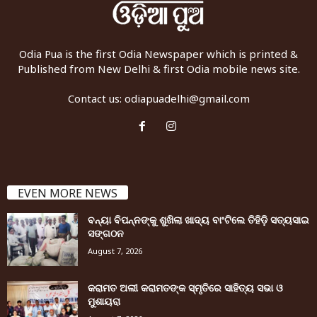
Odia Pua is the first Odia Newspaper which is printed &
Published from New Delhi & first Odia mobile news site.
Contact us:
odiapuadelhi@gmail.com
EVEN MORE NEWS
ବନ୍ୟା ବିପନ୍ନଙ୍କୁ ଶୁଖିଲା ଖାଦ୍ୟ ବାଂଟିଲେ ତିହିଡି଼ ସତ୍ୟସାଇ
ସଙ୍ଗଠନ
August 7, 2026
କରାମତ ଅଲୀ କରାମତଙ୍କ ସ୍ମୃତିରେ ସାହିତ୍ୟ ସଭା ଓ
ମୁଶାୟରା