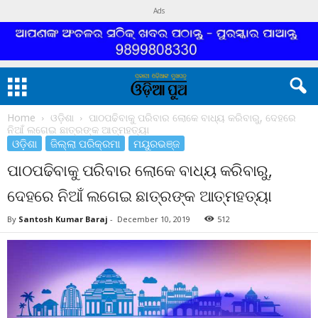
Ads
Home
ଓଡ଼ିଶା
ପାଠପଢିବାକୁ ପରିବାର ଲୋକେ ବାଧ୍ୟ କରିବାରୁ, ଦେହରେ
ନିଆଁ ଲଗେଇ ଛାତ୍ରଙ୍କ ଆତ୍ମହତ୍ୟା
ଓଡ଼ିଶା
ଜିଲ୍ଲା ପରିକ୍ରମା
ମୟୁରଭଞ୍ଜ
ପାଠପଢିବାକୁ ପରିବାର ଲୋକେ ବାଧ୍ୟ କରିବାରୁ,
ଦେହରେ ନିଆଁ ଲଗେଇ ଛାତ୍ରଙ୍କ ଆତ୍ମହତ୍ୟା
By
Santosh Kumar Baraj
-
December 10, 2019
512