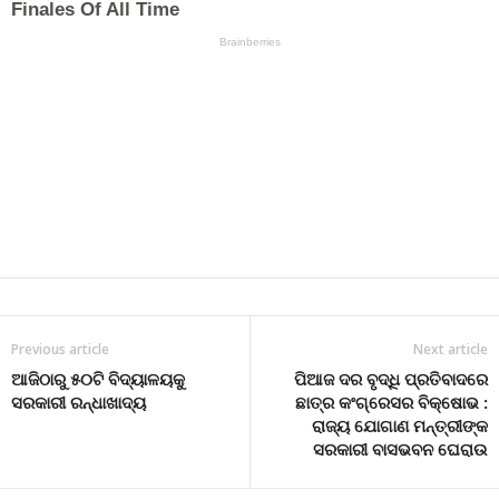
Previous article
Next article
ଆଜିଠାରୁ ୫୦ଟି ବିଦ୍ୟାଳୟକୁ
ପିଆଜ ଦର ବୃଦ୍ଧି ପ୍ରତିବାଦରେ
ସରକାରୀ ରନ୍ଧାଖାଦ୍ୟ
ଛାତ୍ର କଂଗ୍ରେସର ବିକ୍ଷୋଭ :
ରାଜ୍ୟ ଯୋଗାଣ ମନ୍ତ୍ରୀଙ୍କ
ସରକାରୀ ବାସଭବନ ଘେରାଉ