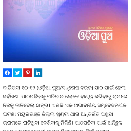
ବାରିପଦା ୧୦-୧୨ (ଓଡ଼ିଆ ପୁଅ/ସନ୍ତୋଷ ବରଜ) ପାଠ ପାଇଁ ହେଲା
ସର୍ବନାଶ। ପାଠପଢିବାକୁ ପରିବାର ଲୋକେ ବାଧ୍ୟ କରିବାରୁ ରାଗରେ
ନିଜକୁ ଜାଳିଦେଲା ଛାତ୍ର। ଏଭଳି ଏକ ଅଭାବନୀୟ ସମ୍ବେଦନଶୀଳ
ଘଟଣା ମୟୁରଭଞ୍ଜ ଜିଲ୍ଲା ଖୁଣ୍ଟା ଥାନା ଅନ୍ତର୍ଗତ ପଶୁଦା
ଗ୍ରାମରେ ଘଟିଥିବା ଦେଖିବାକୁ ମିଳିଛି। ପାଠପଢିବା ପାଇଁ ଅନିଛୁକ