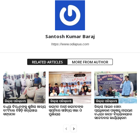
Santosh Kumar Baraj
https://www.odiapua.com
RELATED ARTICLES
MORE FROM AUTHOR
ଜିଲ୍ଲା ପରିକ୍ରମା
ଜିଲ୍ଲା ପରିକ୍ରମା
ଜିଲ୍ଲା ପରିକ୍ରମା
ବନ୍ୟା ବିପନ୍ନଙ୍କୁ ଶୁଖିଲା ଖାଦ୍ୟ
କରାମତ ଅଲୀ କରାମତଙ୍କ
ଜିଲ୍ଲା ଆଇନ ସେବା
ବାଂଟିଲେ ତିହିଡି଼ ସତ୍ୟସାଇ
ସ୍ମୃତିରେ ସାହିତ୍ୟ ସଭା ଓ
ପ୍ରାଧିକରଣ ପକ୍ଷରୁ ନାରାୟଣ
ସଙ୍ଗଠନ
ମୁଶାୟରା
ଚନ୍ଦ୍ର ଉଚ୍ଚ ବିଦ୍ୟାଳୟରେ
ସଚେତନତା କାର୍ଯ୍ୟକ୍ରମ