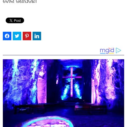
ବୋଲି ଜଣାପଡିଛି।