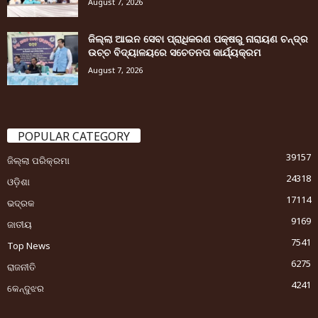
August 7, 2026
ଜିଲ୍ଲା ଆଇନ ସେବା ପ୍ରାଧିକରଣ ପକ୍ଷରୁ ନାରାୟଣ ଚନ୍ଦ୍ର
ଉଚ୍ଚ ବିଦ୍ୟାଳୟରେ ସଚେତନତା କାର୍ଯ୍ୟକ୍ରମ
August 7, 2026
POPULAR CATEGORY
39157
ଜିଲ୍ଲା ପରିକ୍ରମା
24318
ଓଡ଼ିଶା
17114
ଭଦ୍ରକ
9169
ଜାତୀୟ
7541
Top News
6275
ରାଜନୀତି
4241
କେନ୍ଦୁଝର