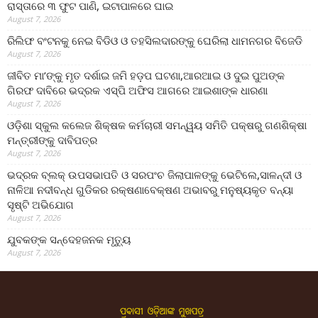
ରାସ୍ତାରେ ୩ ଫୁଟ ପାଣି, ଇଟାପାଳରେ ଘାଇ
August 7, 2026
ରିଲିଫ ବଂଟନକୁ ନେଇ ବିଡିଓ ଓ ତହସିଲଦାରଙ୍କୁ ଘେରିଲା ଧାମନଗର ବିଜେଡି
August 7, 2026
ଜୀବିତ ମା’ଙ୍କୁ ମୃତ ଦର୍ଶାଇ ଜମି ହଡ଼ପ ଘଟଣା,ଆରଆଇ ଓ ଦୁଇ ପୁଅଙ୍କ
ଗିରଫ ଦାବିରେ ଭଦ୍ରକ ଏସ୍‌ପି ଅଫିସ ଆଗରେ ଆଇଶାଙ୍କ ଧାରଣା
August 7, 2026
ଓଡ଼ିଶା ସ୍କୁଲ କଲେଜ ଶିକ୍ଷକ କର୍ମଚାରୀ ସମନ୍ୱୟ ସମିତି ପକ୍ଷରୁ ଗଣଶିକ୍ଷା
ମନ୍ତ୍ରୀଙ୍କୁ ଦାବିପତ୍ର
August 7, 2026
ଭଦ୍ରକ ବ୍ଲକ୍ ଉପସଭାପତି ଓ ସରପଂଚ ଜିଲାପାଳଙ୍କୁ ଭେଟିଲେ,ସାଳନ୍ଦୀ ଓ
ନାଳିଆ ନଦୀବନ୍ଧ ଗୁଡିକର ରକ୍ଷଣାବେକ୍ଷଣ ଅଭାବରୁ ମନୁଷ୍ୟକୃତ ବନ୍ୟା
ସୃଷ୍ଟି ଅଭିଯୋଗ
August 7, 2026
ଯୁବକଙ୍କ ସନ୍ଦେହଜନକ ମୃତ୍ୟୁ
August 7, 2026