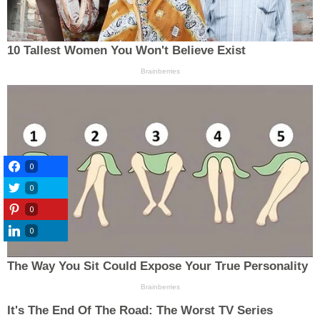
0
0
0
0