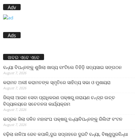
Adv
Ads
ଖବର ଏବେ ଏବେ
ବନ୍ୟା ବିପନ୍ନଙ୍କୁ ଶୁଖିଲା ଖାଦ୍ୟ ବାଂଟିଲେ ତିହିଡି଼ ସତ୍ୟସାଇ ସଙ୍ଗଠନ
August 7, 2026
କରାମତ ଅଲୀ କରାମତଙ୍କ ସ୍ମୃତିରେ ସାହିତ୍ୟ ସଭା ଓ ମୁଶାୟରା
August 7, 2026
ଜିଲ୍ଲା ଆଇନ ସେବା ପ୍ରାଧିକରଣ ପକ୍ଷରୁ ନାରାୟଣ ଚନ୍ଦ୍ର ଉଚ୍ଚ
ବିଦ୍ୟାଳୟରେ ସଚେତନତା କାର୍ଯ୍ୟକ୍ରମ
August 7, 2026
ଭଦ୍ରକ ଜିଲା ଦଳିତ ମହାସଂଘ ପକ୍ଷରୁ ବନ୍ୟାବିପନ୍ନଙ୍କୁ ରିଲିଫ ବଂଟନ
August 7, 2026
ବଢ଼ିଲା ନାଳିଆ ରେବ କପାଳି,ଦୁଇ ସପ୍ତାହରେ ଦୁଇଟି ବନ୍ୟା, ବିଷ୍ଣୁପୁରବିନ୍ଧା