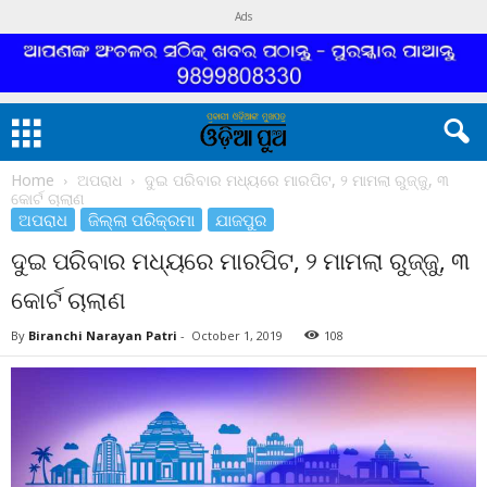
Ads
Home
ଅପରାଧ
ଦୁଇ ପରିବାର ମଧ୍ୟରେ ମାରପିଟ, ୨ ମାମଲା ରୁଜ୍ଜୁ, ୩
କୋର୍ଟ ଚାଲାଣ
ଅପରାଧ
ଜିଲ୍ଲା ପରିକ୍ରମା
ଯାଜପୁର
ଦୁଇ ପରିବାର ମଧ୍ୟରେ ମାରପିଟ, ୨ ମାମଲା ରୁଜ୍ଜୁ, ୩
କୋର୍ଟ ଚାଲାଣ
By
Biranchi Narayan Patri
-
October 1, 2019
108