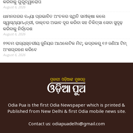
କରିବାକୁ ଗୁରୁତ୍ୱାରୋପ
August 6, 2026
ଧାମନଗରର ବନ୍ୟା ପ୍ରଭାବିତ ଅଂଚଳର ସ୍ଥିତି ସମୀକ୍ଷା କଲେ
ସ୍ୱାସ୍ଥ୍ୟମନ୍ତ୍ରୀ, ଡାକ୍ତର ଅଭାବ ଦୂର କରିବା ସହ ଚିକିତ୍ସା ସେବା ସୁଦୃଢ଼
କରିବାକୁ ନିର୍ଦ୍ଦେଶ
August 6, 2026
୭୨ତମ ରାଜ୍ୟସ୍ତରୀୟ ଜୁନିୟର ଆଥଲେଟିକ ମିଟ୍‌, ଭଦ୍ରକରୁ ୧୬ ଜଣିଆ ଟିମ୍
ଅଂଶଗ୍ରହଣ କରିବେ
August 6, 2026
Odia Pua is the first Odia Newspaper which is printed &
Published from New Delhi & first Odia mobile news site.
Contact us:
odiapuadelhi@gmail.com