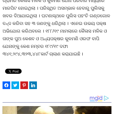
ଗ୍ରାମର କୈଳାସ ମଳିକ ଓ କୁଳମଣି ଯେନା ପରିବାର ମଧ୍ୟରେ
ମାରପିଟ ହୋଇଥିଲା । ପରିସ୍ଥିତ ଅସମ୍ଭାଳ ହେବାରୁ ପୁଲିସକୁ
ଖବର ଦିଆଯାଇଥିଲା । ଘଟଣାସ୍ଥଳେ ପୁଲିସ ପହଂଚି ଗଣ୍ଡଗୋଳ
ବନ୍ଦ କରିବା ସହ ୩ ଜଣଙ୍କୁ ଧରିଥିଲା । ଏନେଇ ଉଭୟ ପକ୍ଷ
ଅଭିଯୋଗ କରିଥବଲେ । ୧୮୮/୧୯ ମାମଲାରେ କୈଳାସ ମଳିକ ଓ
ତାଙ୍କ ପୁଅ କେଶବ ଓ ଅନ୍ୟପକ୍ଷର କୁଳମଣି ଓରଫ ବାପି
ଯେନାଙ୍କୁ କେଶ ନମ୍ବର ୧୮୯/୧୯ ଦଫା
୩୪୧,୨୯୪,୩୨୩,୪୪୮କାର୍ଟ ଚାଲାଣ କରାଯାଇଛି ।