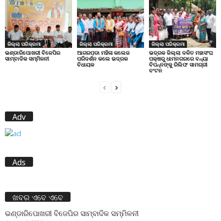
ଜିଲ୍ଲା ପରିକ୍ରମା
ଜିଲ୍ଲା ପରିକ୍ରମା
ଜିଲ୍ଲା ପରିକ୍ରମା
ଭଣ୍ଡାରିପୋଖରୀ ବିଜେପିର
ଆଗରପଡା ମହିଳା କଲେଜ
ଭଦ୍ରକ ଜିଲ୍ଲା ଦଳିତ ମହାସଂଘ
ସାମ୍ବାଦିକ ସମ୍ମିଳନୀ
ପରିଦର୍ଶନ କଲେ ଭଦ୍ରକ
ପକ୍ଷରୁ ଧାମନଗରରେ ବନ୍ୟା
ବିଧାୟକ
ବିପନ୍ନଙ୍କୁ ରିଲିଫ ସାମଗ୍ରୀ
ବଂଟନ
Adv
Ads
ଖବର ଏବେ ଏବେ
ଭଣ୍ଡାରିପୋଖରୀ ବିଜେପିର ସାମ୍ବାଦିକ ସମ୍ମିଳନୀ