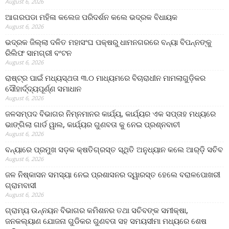
August 6, 2026
ଆଗରପଡା ମହିଳା କଲେଜ ପରିଦର୍ଶନ କଲେ ଭଦ୍ରକ ବିଧାୟକ
August 6, 2026
ଭଦ୍ରକ ଜିଲ୍ଲା ଦଳିତ ମହାସଂଘ ପକ୍ଷରୁ ଧାମନଗରରେ ବନ୍ୟା ବିପନ୍ନଙ୍କୁ
ରିଲିଫ ସାମଗ୍ରୀ ବଂଟନ
August 6, 2026
ରାଷ୍ଟ୍ର ପାଇଁ ମଧ୍ୟସ୍ଥତା ୩.୦ ମାଧ୍ୟମରେ ବିଚାରାଧୀନ ମାମଲାଗୁଡ଼ିକର
ସୌହାର୍ଦ୍ଦ୍ୟପୂର୍ଣ୍ଣ ସମାଧାନ
August 6, 2026
ଜଳସମ୍ପଦ ବିଭାଗର ନିମ୍ନମାନର କାର୍ଯ୍ୟ, କାର୍ଯ୍ୟର ଏକ ସପ୍ତାହ ମଧ୍ୟରେ
ଭାଙ୍ଗିଲା ଗାର୍ଡ ୱାଲ, କାର୍ଯ୍ୟର ଗୁଣବତା କୁ ନେଇ ପ୍ରଶ୍ନବାଚୀ
August 6, 2026
ବନ୍ୟାରେ ପ୍ରମୁଖ ସଡ଼କ କ୍ଷତିଗ୍ରସ୍ତ ସ୍ଥିତି ଅନୁଧ୍ୟାନ କଲେ ଆର୍‌ଡ଼ି ସଚିବ
August 6, 2026
ଜଳ ନିଷ୍କାସନ ସମସ୍ୟା ନେଇ ପ୍ରଶାସନର ଦ୍ୱାରସ୍ତ ହେଲେ ବରାଳପୋଖରୀ
ଗ୍ରାମବାସୀ
August 6, 2026
ଗ୍ରାମ୍ୟ ଉନ୍ନୟନ ବିଭାଗର କମିଶନର ତଥା ସଚିବଙ୍କ ସମୀକ୍ଷା,
ଜନକଲ୍ୟାଣ ଯୋଜନା ଗୁଡିକର ଗୁଣବତା ସହ ସମୟସୀମା ମଧ୍ୟରେ ଶେଷ