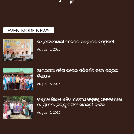
EVEN MORE NEWS
ଭଣ୍ଡାରିପୋଖରୀ ବିଜେପିର ସାମ୍ବାଦିକ ସମ୍ମିଳନୀ
August 6, 2026
ଆଗରପଡା ମହିଳା କଲେଜ ପରିଦର୍ଶନ କଲେ ଭଦ୍ରକ
ବିଧାୟକ
August 6, 2026
ଭଦ୍ରକ ଜିଲ୍ଲା ଦଳିତ ମହାସଂଘ ପକ୍ଷରୁ ଧାମନଗରରେ
ବନ୍ୟା ବିପନ୍ନଙ୍କୁ ରିଲିଫ ସାମଗ୍ରୀ ବଂଟନ
August 6, 2026