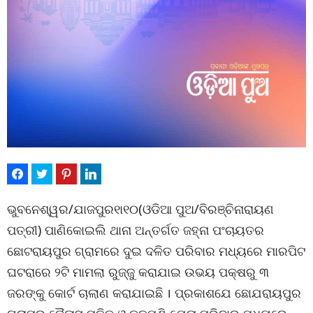
ଭୁବନେଶ୍ୱର/ଯାଜପୁର୧ା୧୦(ଓଡିଆ ପୁଅ/ବିରଞ୍ଚିନାରାୟଣ
ପତ୍ରୀ) ପାଣିକୋଇଲି ଥାନା ଅନ୍ତର୍ଗତ ଜହ୍ନା ପଂଚାୟତର
ଛୋଟରାୟପୁର ଗ୍ରାମରେ ଦୁଇ ଦଳିତ ପରିବାର ମଧ୍ୟରେ ମାରପିଟ
ଘଟରାରେ ୨ଟି ମାମଲା ରୁଜ୍ଜୁ କରାଯାଇ ଉଭୟ ପକ୍ଷରୁ ୩
ଜରଙ୍କୁ କୋର୍ଟ ଚାଲାଣ କରାଯାଇଛି । ପ୍ରକାଶଯେ ଛୋଯରାୟପୁର