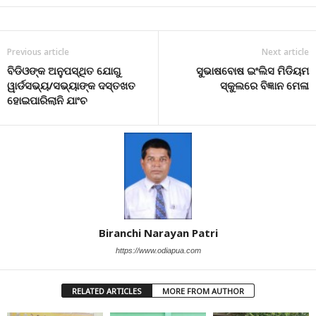
Previous article
Next article
ବିଡିଓଙ୍କ ଅନୁପସ୍ଥିତ ଯୋଗୁ
ସୁଭାଷବୋଷ ଇଂଲିସ ମିଡିୟମ
ୱାର୍ଡସଭ୍ୟ/ସଭ୍ୟାଙ୍କ ଦସ୍ତଖତ
ସ୍କୁଲରେ ବିଜ୍ଞାନ ମେଳା
ହୋଇପାରିଲାନି ଯାଂଚ
Biranchi Narayan Patri
https://www.odiapua.com
RELATED ARTICLES
MORE FROM AUTHOR