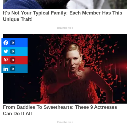
0
0
0
0