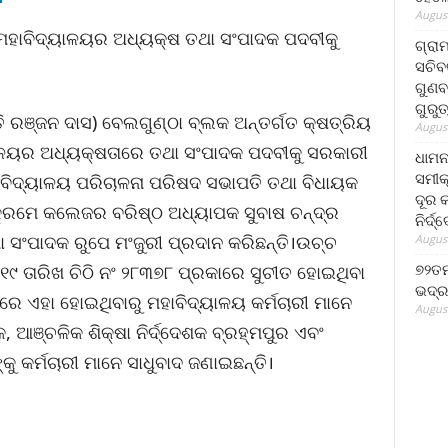
August
 ମହାବିଦ୍ୟାଳୟର ଅଧ୍ୟକ୍ଷ ତଥା ସଂପାଦକ ପଦବୀକୁ
ଗ୍ରା
ସଚିବ
ଗୁଣବ
ଗୁରୁ
ି ରଞ୍ଜନ ଦାସ) ବେଲଗୁଣ୍ଠା ବ୍ଲକ ଅନ୍ତର୍ଗତ କ୍ଷତ୍ରିୟ
August
ାଳୟର ଅଧ୍ୟକ୍ଷତାରେ ତଥା ସଂପାଦକ ପଦବୀକୁ ସରକାରୀ
ଧାମନ
ସମୀକ
ମହାବିଦ୍ୟାଳୟ ପରିଚାଳନା ପରିଷଦ ସଭାପତି ତଥା ବିଧାୟକ
ଦୂର କ
 କ୍ରମେ କଲେଜର ବରିଷ୍ଠ ଅଧ୍ୟାପକ ସୁବାଷ ଚନ୍ଦ୍ର
ନିର୍ଦ୍
 ସଂପାଦକ ରୁପେ ମଂଜୁରୀ ପ୍ରଦାନ କରିଛନ୍ତି।ଉଚ୍ଚ
August
୭୨ତମ
୭/୧୯ ତାରିଖ ଚିଠି ନଂ ୨୮୩୭୮ ପ୍ରକାରେ ସୁଚୀତ ହୋଇଥିବା
ଭଦ୍ର
 ପରେ ଏହା ହୋଇଥିବାରୁ ମହାବିଦ୍ୟାଳୟ କର୍ମଚାରୀ ମାନେ
August
ଆଞ୍ଚଳିକ ଶିକ୍ଷା ନିର୍ଦ୍ଦେଶକ ବ୍ରହ୍ମପୁର ଏବଂ
କୁ କର୍ମଚାରୀ ମାନେ ସାଧୁବାଦ ଜଣାଇଛନ୍ତି।