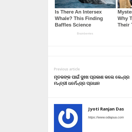
Previous article
ମୃତକଙ୍କ ପାଇଁ ଦୁଃଖ ପ୍ରକାଶ କଲେ କେନ୍ଦ୍ର
ମନ୍ତ୍ରୀ ଧର୍ମେନ୍ଦ୍ର ପ୍ରଧାନ
Jyoti Ranjan Das
https://www.odiapua.com