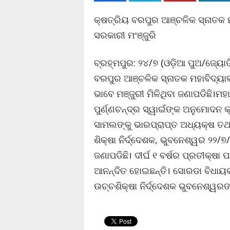
କ୍ଷତ୍ରିୟ ବରପୁର ଆଞ୍ଚଳିକ ସ୍ନାତକ
ସରକାରୀ ମଂଞ୍ଜୁରି
ବ୍ରହ୍ମପୁର: ୨୪/୭ (ଓଡ଼ିଆ ପୁଅ/ଜ୍ୟୋତ
ବରପୁର ଆଞ୍ଚଳିକ ସ୍ନାତକ ମହାବିଦ୍ୟ
ଭାବେ ମଞ୍ଜୁରୀ ମିଳିଥିବା ଜଣାପଡିଛି।
ପୁର୍ଣ୍ଣଚନ୍ଦ୍ର ସ୍ୱାଇଁଙ୍କ ଅନୁମୋଦନ
ସାମଲଙ୍କୁ ଭାରପ୍ରାପ୍ତ ଅଧ୍ୟକ୍ଷ ତଥା
ଶିକ୍ଷା ନିର୍ଦ୍ଦେଶକ, ଭୁବନେଶ୍ୱର ୨୨/
ଜଣାପଡିଛି। ଦୀର୍ଘ ୧ ବର୍ଷର ପ୍ରତୀକ୍ଷା
ଆନନ୍ଦିତ ହୋଇଛନ୍ତି। ସୋରଡା ବିଧାୟକ, 
ଉଚ୍ଚଶିକ୍ଷା ନିର୍ଦ୍ଦେଶକ ଭୁବନେଶ୍ୱରଙ୍