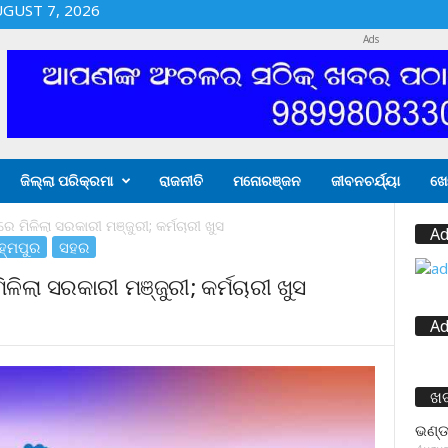
UGUST 7, 2026
Ads
ଜିଲ୍ଲା ପରିକ୍ରମା
ରାଜନୀତି
ମନୋରଞ୍ଜନ
ଜୀବନଚର୍ଯ୍ୟା
ଖେ
ରେ ମିଳିଲା ସରକାରୀ ମଞ୍ଜୁରୀ; କର୍ମଚାରୀ ଖୁସ
Ad
ହ୍ମପୁର
ସହର
ିଳିଲା ସରକାରୀ ମଞ୍ଜୁରୀ; କର୍ମଚାରୀ ଖୁସ
Ad
ଖ
ଭଣ୍ଡ