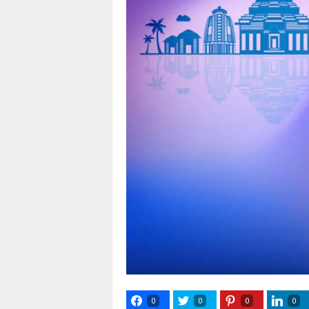
0
0
0
0