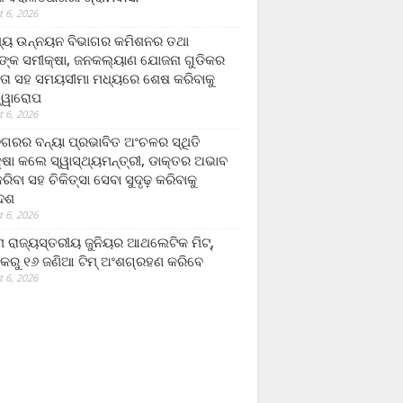
 6, 2026
ମ୍ୟ ଉନ୍ନୟନ ବିଭାଗର କମିଶନର ତଥା
ଙ୍କ ସମୀକ୍ଷା, ଜନକଲ୍ୟାଣ ଯୋଜନା ଗୁଡିକର
ତା ସହ ସମୟସୀମା ମଧ୍ୟରେ ଶେଷ କରିବାକୁ
ତ୍ୱାରୋପ
 6, 2026
ଗରର ବନ୍ୟା ପ୍ରଭାବିତ ଅଂଚଳର ସ୍ଥିତି
୍ଷା କଲେ ସ୍ୱାସ୍ଥ୍ୟମନ୍ତ୍ରୀ, ଡାକ୍ତର ଅଭାବ
ରିବା ସହ ଚିକିତ୍ସା ସେବା ସୁଦୃଢ଼ କରିବାକୁ
ଦେଶ
 6, 2026
 ରାଜ୍ୟସ୍ତରୀୟ ଜୁନିୟର ଆଥଲେଟିକ ମିଟ୍‌,
କରୁ ୧୬ ଜଣିଆ ଟିମ୍ ଅଂଶଗ୍ରହଣ କରିବେ
 6, 2026