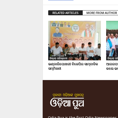
RELATED ARTICLES
MORE FROM AUTHOR
ଜିଲ୍ଲା ପରିକ୍ରମା
ଜିଲ୍ଲା ପର
ଭଣ୍ଡାରିପୋଖରୀ ବିଜେପିର ସାମ୍ବାଦିକ
ଆଗରପଡା
ସମ୍ମିଳନୀ
କଲେ ଭଦ
Odia Pua is the first Odia Newspaper