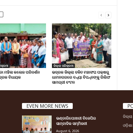
ିକ୍ରମା
ଜିଲ୍ଲା ପରିକ୍ରମା
 ମହିଳା କଲେଜ ପରିଦର୍ଶନ
ଭଦ୍ରକ ଜିଲ୍ଲା ଦଳିତ ମହାସଂଘ ପକ୍ଷରୁ
୍ରକ ବିଧାୟକ
ଧାମନଗରରେ ବନ୍ୟା ବିପନ୍ନଙ୍କୁ ରିଲିଫ
ସାମଗ୍ରୀ ବଂଟନ
EVEN MORE NEWS
P
ଜିଲ୍ଲ
ଭଣ୍ଡାରିପୋଖରୀ ବିଜେପିର
ସାମ୍ବାଦିକ ସମ୍ମିଳନୀ
ଓଡ଼ିଶା
August 6, 2026