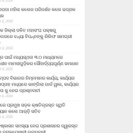
 6, 2026
ଡା ମହିଳା କଲେଜ ପରିଦର୍ଶନ କଲେ ଭଦ୍ରକ
ୟକ
 6, 2026
କ ଜିଲ୍ଲା ଦଳିତ ମହାସଂଘ ପକ୍ଷରୁ
ଗରରେ ବନ୍ୟା ବିପନ୍ନଙ୍କୁ ରିଲିଫ ସାମଗ୍ରୀ
ନ
 6, 2026
ଟ୍ର ପାଇଁ ମଧ୍ୟସ୍ଥତା ୩.୦ ମାଧ୍ୟମରେ
ାଧୀନ ମାମଲାଗୁଡ଼ିକର ସୌହାର୍ଦ୍ଦ୍ୟପୂର୍ଣ୍ଣ ସମାଧାନ
 6, 2026
୍ପଦ ବିଭାଗର ନିମ୍ନମାନର କାର୍ଯ୍ୟ, କାର୍ଯ୍ୟର
୍ତାହ ମଧ୍ୟରେ ଭାଙ୍ଗିଲା ଗାର୍ଡ ୱାଲ, କାର୍ଯ୍ୟର
ତା କୁ ନେଇ ପ୍ରଶ୍ନବାଚୀ
 6, 2026
ାରେ ପ୍ରମୁଖ ସଡ଼କ କ୍ଷତିଗ୍ରସ୍ତ ସ୍ଥିତି
୍ୟାନ କଲେ ଆର୍‌ଡ଼ି ସଚିବ
 6, 2026
ିଷ୍କାସନ ସମସ୍ୟା ନେଇ ପ୍ରଶାସନର ଦ୍ୱାରସ୍ତ
 ବରାଳପୋଖରୀ ଗ୍ରାମବାସୀ