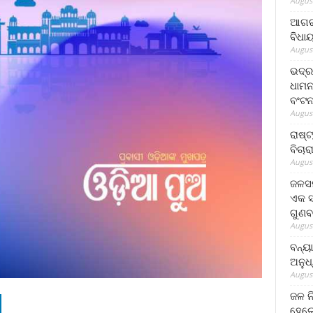
August
ଆଗରପ
ବିଧା
August
ଭଦ୍ର
ଧାମନ
ବଂଟ
August
ରାଷ୍
ବିଚାର
August
ଜଳସମ
ଏକ ସପ
ଗୁଣବ
August
ବନ୍ୟ
ଅନୁଧ
August
ଜଳ ନ
ହେଲେ