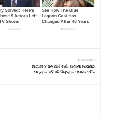
Next article
ଆଗାମୀ ୪ ଦିନ ଯାଏଁ ବର୍ଷା: ଆଗାମୀ ୨୪ଘଣ୍ଟା
ମଧ୍ୟରେ ଏହି ୭ଟି ଜିଲ୍ଲାରେ ପ୍ରବଳ ବର୍ଷିବ