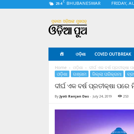
C
BHUBANESWAR
FRIDAY, A
29.4
O
d
i
a
p
u
a
ଓଡ଼ିଶା
COVID OUTBREAK
.
c
Home
ଓଡ଼ିଶା
ଦୀର୍ଘ ଏକ ବର୍ଷ ପ୍ରତୀକ୍ଷା ପ
o
ଓଡ଼ିଶା
ଗଞ୍ଜାମ
ଜିଲ୍ଲା ପରିକ୍ରମା
ବ୍ର
m
ଦୀର୍ଘ ଏକ ବର୍ଷ ପ୍ରତୀକ୍ଷା ପରେ ମ
By
Jyoti Ranjan Das
-
July 24, 2019
253