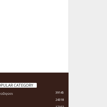
OPULAR CATEGORY
39145
ା ପରିକ୍ରମା
24318
17102