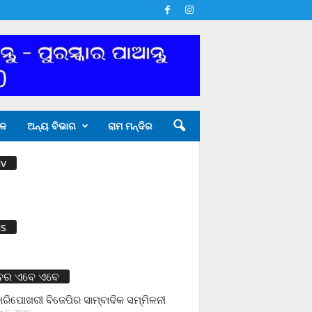
ଳ
ଅନ୍ୟ ବିଭାଗ
ରାମ ମନ୍ଦିର
v
s
ବର ଏବେ ଏବେ
ାରିପୋଖରୀ ବିଜେପିର ସାମ୍ବାଦିକ ସମ୍ମିଳନୀ