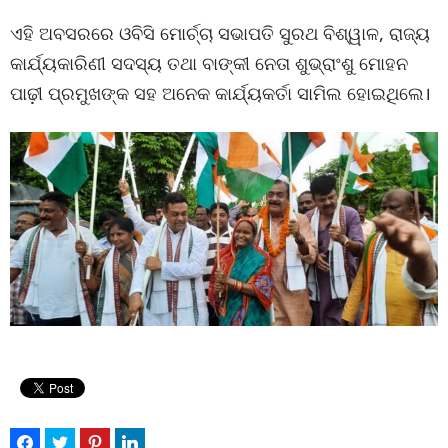
ଏହି ଅବସରରେ ଓବିସି ମୋର୍ଚ୍ଚା ସଭାପତି ସୁରଥ ବିଶ୍ୱାଳ, ରାଜ୍ୟ
କାର୍ଯ୍ୟକାରିଣୀ ସଦସ୍ୟ ତଥା ବାଙ୍କୀ ନେତା ଶୁଭ୍ରାଂଶୁ ମୋହନ
ପାଢ଼ୀ ପ୍ରମୁଖଙ୍କ ସହ ଅନେକ କାର୍ଯ୍ୟକର୍ତା ସାମିଲ ହୋଇଥିଲେ।