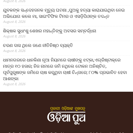
August 8, 2026
ଯୁବକଙ୍କ ସନ୍ଦେହଜନକ ମୃତ୍ୟୁ ଘଟଣା ,ପୁଅକୁ ହତ୍ୟା କାରାଯାଇଥିବା ନେଇ
ଅଭିଯୋଗ କଲେ ମା, ସାଇଂଟିଫିକ ଟିମର ଓ ଏସଡ଼ିପିଓଙ୍କ ତଦନ୍ତ
August 8, 2026
ଶିକ୍ଷକ ସୁଧାଂଶୁ ଶେଖର ମହାନ୍ତିଙ୍କୁ ଅବସର ସମ୍ବର୍ଦ୍ଧନା
August 8, 2026
ଚରଣ ଦାସ ଥିଲେ ଜଣେ ନୀତିନିଷ୍ଠ ବ୍ୟକ୍ତି
August 8, 2026
ଧାମନଗରରେ ଧାନକିଣା ନୂଆ ନିୟମରେ ଚାଷୀଙ୍କୁ ଝଟ୍‌କା,ଏଗ୍ରିଷ୍ଟାକ୍‌ରେ
ମାତ୍ର ୧୦ ହଜାର; ନିଜ ନାମରେ ଜମି ନଥିଲେ ଟୋକନ ଅନିଶ୍ଚିତ,
ପୂର୍ବପୁରୁଷଙ୍କ ଜମିରେ ଚାଷ କରୁଥିବା ଚାଷୀ ଚିନ୍ତାରେ; ୮୦% ପ୍ରଭାବିତ ହେବା
ଆଶଙ୍କା
August 8, 2026