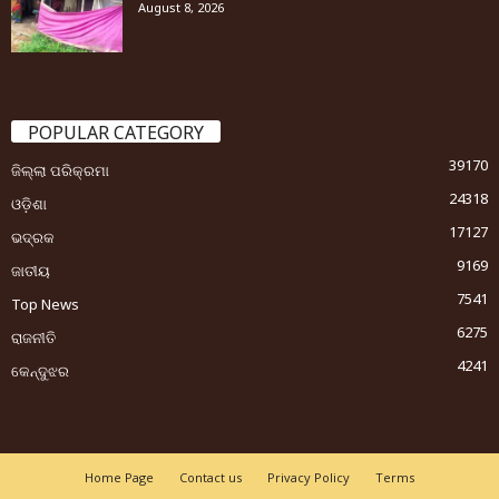
August 8, 2026
POPULAR CATEGORY
39170
ଜିଲ୍ଲା ପରିକ୍ରମା
24318
ଓଡ଼ିଶା
17127
ଭଦ୍ରକ
9169
ଜାତୀୟ
7541
Top News
6275
ରାଜନୀତି
4241
କେନ୍ଦୁଝର
Home Page
Contact us
Privacy Policy
Terms