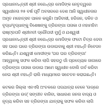
ପ୍ରଧାନମନ୍ତ୍ରୀ ଶ୍ରୀ ନରେନ୍ଦ୍ର ମୋଦିଙ୍କ ନେତୃତ୍ୱରେ
ସ୍ୱାଧୀନତା ୭୫ ବର୍ଷ ପୂର୍ତି ଅବସରରେ ଦେଶ ଆଜି ସ୍ୱାଧୀନତାର
ଅମୃତ ମହୋତ୍ସବ ପାଳନ କରୁଛି। ଆଦିବାସୀ, ହରିଜନ, ଦଳିତ ଓ
ବୃଦ୍ଧ/ବୃଦ୍ଧାଙ୍କୁ ବିଶେଷଙ୍କୁ ତ୍ରିରଙ୍ଗା ପତାକା ଓ ମହାମହିମ
ରାଷ୍ଟ୍ରପତି ଶ୍ରୀମତୀ ଦ୍ରୌପଦୀ ମୁର୍ମୁ ଓ ଯଶ୍ୱସୀ
ପ୍ରଧାନମନ୍ତ୍ରୀ ଶ୍ରୀ ନରେନ୍ଦ୍ର ମୋଦିଙ୍କ ଫଟୋ ଚିତ୍ର ଦେବା
ସହ ଘରେ ଘରେ ତ୍ରିରଙ୍ଗା ଉଡାଇବାକୁ ଶ୍ରୀ ମହାନ୍ତି ନିବେଦନ
କରିଛନ୍ତି। ଯଶ୍ୱସୀ ମୋଦୀଙ୍କ ‘ଘର ଘର ତ୍ରିରଙ୍ଗା’
ଆହ୍ୱାନକୁ ସଫଳ କରିବା ଲାଗି ସହରଠୁ ଗାଁ ପ୍ରତ୍ୟେକ ଜାଗାରେ
ତ୍ରିରଙ୍ଗା ପତାକା ଉଡାଇ ଆମେ ସ୍ୱାଧୀନ ବୋଲି ଗର୍ବ କରିବା
ନେଇ ଶ୍ରୀ ମହାନ୍ତି ରାଲି ମାଧ୍ୟମରେ ସଚେତନ କରାଇଛନ୍ତି।
କଟକର ଜିଲ୍ଲା ଏନଏସି ଅଂଚଳରେ ପଦଯାତ୍ରା ବେଳେ ‘ଉଡ୍ରେ
ତ୍ରିରଙ୍ଗା ଉଡ୍’ ସଙ୍ଗୀତ ବାଜିବା, ସାଧାରଣ ଜନତା ବାଦ୍ୟ ଓ
ନୃତ୍ୟ କରିବା ସହ ତ୍ରିରଙ୍ଗା ଯାତ୍ରାକୁ ସଫଳ କରିବା ଲାଗି