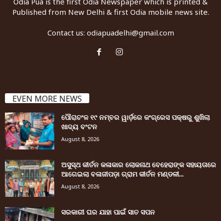
Odia Pua is the first Odia Newspaper which is printed &
Published from New Delhi & first Odia mobile news site.
Contact us:
odiapuadelhi@gmail.com
EVEN MORE NEWS
ପୌରାଚଂଳ ୧୯ ନମ୍ବର ୱାର୍ଡ଼ରେ କଂଗ୍ରେସ ପକ୍ଷରୁ ଶୁଖିଲା
ଖାଦ୍ୟ ବଂଟନ
August 8, 2026
ଅସୁସ୍ଥ କୀର୍ତନ କଳାକାର ଲୋକନାଥ ବେହେରାଙ୍କ ସହାୟତାରେ
ଆଗେଇଲା ବଳାଜୀପଡ଼ା ଗ୍ରାମ କୀର୍ତନ ମଣ୍ଡଳୀ...
August 8, 2026
ସରକାରୀ ଘର ଯାହା ପାଇଁ ସାତ ସପନ