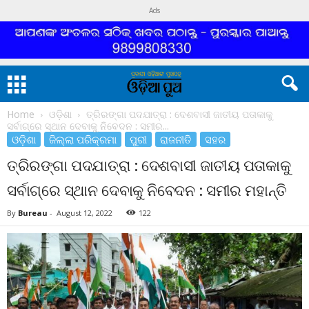
Ads
Home
ଓଡ଼ିଶା
ତ୍ରିରଙ୍ଗା ପଦଯାତ୍ରା : ଦେଶବାସୀ ଜାତୀୟ ପତାକାକୁ
ସର୍ବାଗ୍ରେ ସ୍ଥାନ ଦେବାକୁ ନିବେଦନ : ସମୀର...
ଓଡ଼ିଶା
ଜିଲ୍ଲା ପରିକ୍ରମା
ପୁରୀ
ରାଜନୀତି
ସହର
ତ୍ରିରଙ୍ଗା ପଦଯାତ୍ରା : ଦେଶବାସୀ ଜାତୀୟ ପତାକାକୁ
ସର୍ବାଗ୍ରେ ସ୍ଥାନ ଦେବାକୁ ନିବେଦନ : ସମୀର ମହାନ୍ତି
By
Bureau
-
August 12, 2022
122