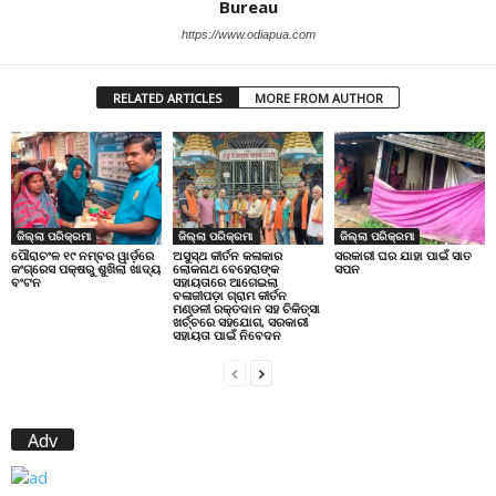
Bureau
https://www.odiapua.com
RELATED ARTICLES
MORE FROM AUTHOR
ଜିଲ୍ଲା ପରିକ୍ରମା
ଜିଲ୍ଲା ପରିକ୍ରମା
ଜିଲ୍ଲା ପରିକ୍ରମା
ପୌରାଚଂଳ ୧୯ ନମ୍ବର ୱାର୍ଡ଼ରେ
ଅସୁସ୍ଥ କୀର୍ତନ କଳାକାର
ସରକାରୀ ଘର ଯାହା ପାଇଁ ସାତ
କଂଗ୍ରେସ ପକ୍ଷରୁ ଶୁଖିଲା ଖାଦ୍ୟ
ଲୋକନାଥ ବେହେରାଙ୍କ
ସପନ
ବଂଟନ
ସହାୟତାରେ ଆଗେଇଲା
ବଳାଜୀପଡ଼ା ଗ୍ରାମ କୀର୍ତନ
ମଣ୍ଡଳୀ ରକ୍ତଦାନ ସହ ଚିକିତ୍ସା
ଖର୍ଚ୍ଚରେ ସହଯୋଗ, ସରକାରୀ
ସହାୟତା ପାଇଁ ନିବେଦନ
Adv