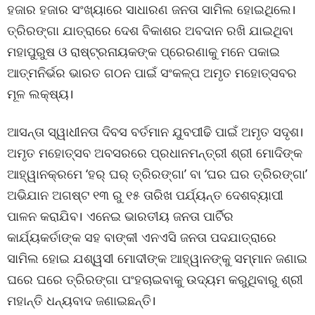
ହଜାର ହଜାର ସଂଖ୍ୟାରେ ସାଧାରଣ ଜନତା ସାମିଲ ହୋଇଥିଲେ।
ତ୍ରିରଙ୍ଗା ଯାତ୍ରାରେ ଦେଶ ବିକାଶର ଅବଦାନ ରଖି ଯାଇଥିବା
ମହାପୁରୁଷ ଓ ରାଷ୍ଟ୍ରନାୟକଙ୍କ ପ୍ରେରଣାକୁ ମନେ ପକାଇ
ଆତ୍ମନିର୍ଭର ଭାରତ ଗଠନ ପାଇଁ ସଂକଳ୍ପ ଅମୃତ ମହୋତ୍ସବର
ମୂଳ ଲକ୍ଷ୍ୟ।
ଆସନ୍ତା ସ୍ୱାଧୀନତା ଦିବସ ବର୍ତମାନ ଯୁବପୀଢି ପାଇଁ ଅମୃତ ସଦୃଶ।
ଅମୃତ ମହୋତ୍ସବ ଅବସରରେ ପ୍ରଧାନମନ୍ତ୍ରୀ ଶ୍ରୀ ମୋଦିଙ୍କ
ଆହ୍ୱାନକ୍ରମେ ‘ହର୍ ଘର୍ ତ୍ରିରଙ୍ଗା’ ବା ‘ଘର ଘର ତ୍ରିରଙ୍ଗା’
ଅଭିଯାନ ଅଗଷ୍ଟ ୧୩ ରୁ ୧୫ ତାରିଖ ପର୍ଯ୍ୟନ୍ତ ଦେଶବ୍ୟାପୀ
ପାଳନ କରାଯିବ। ଏନେଇ ଭାରତୀୟ ଜନତା ପାର୍ଟିର
କାର୍ଯ୍ୟକର୍ତାଙ୍କ ସହ ବାଙ୍କୀ ଏନଏସି ଜନତା ପଦଯାତ୍ରାରେ
ସାମିଲ ହୋଇ ଯଶ୍ୱସୀ ମୋଦୀଙ୍କ ଆହ୍ୱାନଙ୍କୁ ସମ୍ମାନ ଜଣାଇ
ଘରେ ଘରେ ତ୍ରିରଙ୍ଗା ପଂହଚାଇବାକୁ ଉଦ୍ୟମ କରୁଥିବାରୁ ଶ୍ରୀ
ମହାନ୍ତି ଧନ୍ୟବାଦ ଜଣାଇଛନ୍ତି।