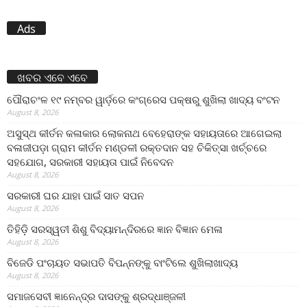
Ads
ଖବର ଏବେ ଏବେ
ପୌରାଚଂଳ ୧୯ ନମ୍ବର ୱାର୍ଡ଼ରେ କଂଗ୍ରେସ ପକ୍ଷରୁ ଶୁଖିଲା ଖାଦ୍ୟ ବଂଟନ
August 8, 2026
ଅସୁସ୍ଥ କୀର୍ତନ କଳାକାର ଲୋକନାଥ ବେହେରାଙ୍କ ସହାୟତାରେ ଆଗେଇଲା
ବଳାଜୀପଡ଼ା ଗ୍ରାମ କୀର୍ତନ ମଣ୍ଡଳୀ ରକ୍ତଦାନ ସହ ଚିକିତ୍ସା ଖର୍ଚ୍ଚରେ
ସହଯୋଗ, ସରକାରୀ ସହାୟତା ପାଇଁ ନିବେଦନ
August 8, 2026
ସରକାରୀ ଘର ଯାହା ପାଇଁ ସାତ ସପନ
August 8, 2026
ତିହିଡି଼ ସରସ୍ୱତୀ ଶିଶୁ ବିଦ୍ୟାମନ୍ଦିରରେ ଜ୍ଞାନ ବିଜ୍ଞାନ ମେଳା
August 8, 2026
ବିଜେଡି ପଂଚାୟତ ସଭାପତି ବିପନ୍ନଙ୍କୁ ବାଂଟିଲେ ଶୁଖିଲାଖାଦ୍ୟ
August 8, 2026
ସମାଜସେବୀ ଜ୍ଞାନେନ୍ଦ୍ର ଦାସଙ୍କୁ ଶ୍ରଦ୍ଧାଞ୍ଜଳୀ