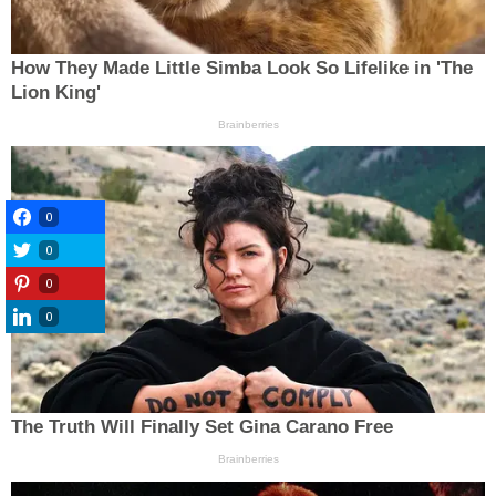
0
0
0
0