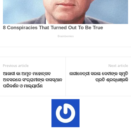
Previous article
Next article
ଆଜାଦୀ କା ଅମୃତ ମହୋତ୍ସବ
ନାରୀନେତ୍ରୀ ସରଳା ଦେବୀଙ୍କ ସ୍ମୃତି
ଅବସରରେ ସଂଗ୍ରାମୀଙ୍କ ବାସସ୍ଥାନ
ପ୍ରତି ଶ୍ରଦ୍ଧାଞ୍ଜଳି
ପରିଦର୍ଶନ ଓ ମାଲ୍ୟାର୍ପଣ