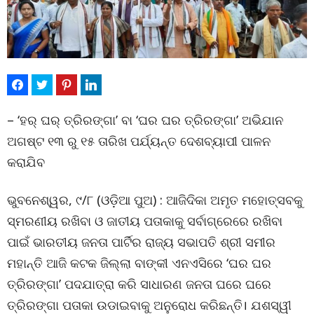
– ‘ହର୍ ଘର୍ ତ୍ରିରଙ୍ଗା’ ବା ‘ଘର ଘର ତ୍ରିରଙ୍ଗା’ ଅଭିଯାନ
ଅଗଷ୍ଟ ୧୩ ରୁ ୧୫ ତାରିଖ ପର୍ଯ୍ୟନ୍ତ ଦେଶବ୍ୟାପୀ ପାଳନ
କରାଯିବ
ଭୁବନେଶ୍ୱର, ୯/୮ (ଓଡ଼ିଆ ପୁଅ) : ଆଜିଦିକା ଅମୃତ ମହୋତ୍ସବକୁ
ସ୍ମରଣୀୟ ରଖିବା ଓ ଜାତୀୟ ପତାକାକୁ ସର୍ବାଗ୍ରେରେ ରଖିବା
ପାଇଁ ଭାରତୀୟ ଜନତା ପାର୍ଟିର ରାଜ୍ୟ ସଭାପତି ଶ୍ରୀ ସମୀର
ମହାନ୍ତି ଆଜି କଟକ ଜିଲ୍ଲା ବାଙ୍କୀ ଏନଏସିରେ ‘ଘର ଘର
ତ୍ରିରଙ୍ଗା’ ପଦଯାତ୍ରା କରି ସାଧାରଣ ଜନତା ଘରେ ଘରେ
ତ୍ରିରଙ୍ଗା ପତାକା ଉଡାଇବାକୁ ଅନୁରୋଧ କରିଛନ୍ତି। ଯଶସ୍ୱୀ