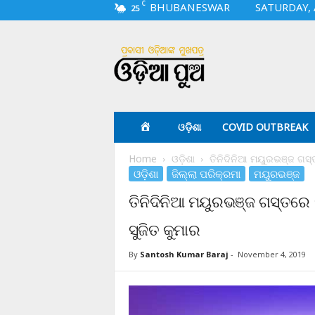
C
BHUBANESWAR
SATURDAY, 
25
O
d
i
a
p
u
a
ଓଡ଼ିଶା
COVID OUTBREAK
.
c
Home
ଓଡ଼ିଶା
ତିନିଦିନିଆ ମୟୁରଭଞ୍ଜ ଗସ
o
ଓଡ଼ିଶା
ଜିଲ୍ଲା ପରିକ୍ରମା
ମୟୁରଭଞ୍ଜ
m
ତିନିଦିନିଆ ମୟୁରଭଞ୍ଜ ଗସ୍ତରେ
ସୁଜିତ କୁମାର
By
Santosh Kumar Baraj
-
November 4, 2019