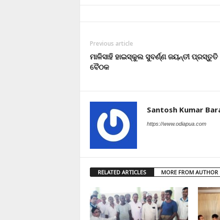
Previous article
ମାଳିସାହି ହାଇସ୍କୁଲ ସୁବର୍ଣ୍ଣ ଜୟନ୍ତୀ ପ୍ରସ୍ତୁତି
ବୈଠକ
Santosh Kumar Bar
https://www.odiapua.com
RELATED ARTICLES
MORE FROM AUTHOR