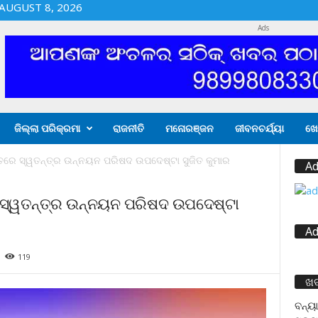
AUGUST 8, 2026
Ads
ଜିଲ୍ଲା ପରିକ୍ରମା
ରାଜନୀତି
ମନୋରଞ୍ଜନ
ଜୀବନଚର୍ଯ୍ୟା
ଖେ
୍ତରେ ସ୍ୱତନ୍ତ୍ର ଉନ୍ନୟନ ପରିଷଦ ଉପଦେଷ୍ଟା ସୁଜିତ କୁମାର
Ad
 ସ୍ୱତନ୍ତ୍ର ଉନ୍ନୟନ ପରିଷଦ ଉପଦେଷ୍ଟା
Ad
119
ଖ
ବନ୍ୟା