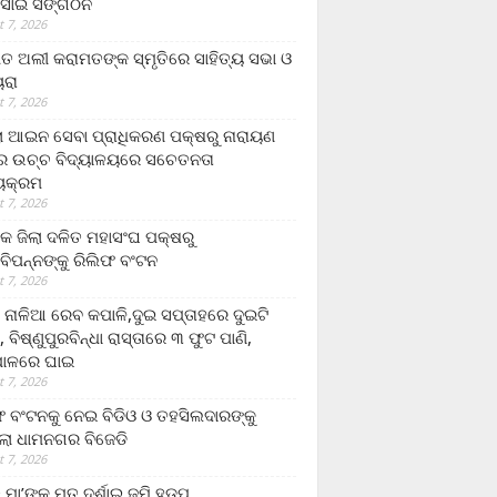
ସାଇ ସଙ୍ଗଠନ
 7, 2026
ତ ଅଲୀ କରାମତଙ୍କ ସ୍ମୃତିରେ ସାହିତ୍ୟ ସଭା ଓ
ୟରା
 7, 2026
ଲା ଆଇନ ସେବା ପ୍ରାଧିକରଣ ପକ୍ଷରୁ ନାରାୟଣ
୍ର ଉଚ୍ଚ ବିଦ୍ୟାଳୟରେ ସଚେତନତା
୍ୟକ୍ରମ
 7, 2026
କ ଜିଲା ଦଳିତ ମହାସଂଘ ପକ୍ଷରୁ
ାବିପନ୍ନଙ୍କୁ ରିଲିଫ ବଂଟନ
 7, 2026
ା ନାଳିଆ ରେବ କପାଳି,ଦୁଇ ସପ୍ତାହରେ ଦୁଇଟି
, ବିଷ୍ଣୁପୁରବିନ୍ଧା ରାସ୍ତାରେ ୩ ଫୁଟ ପାଣି,
ାଳରେ ଘାଇ
 7, 2026
ଫ ବଂଟନକୁ ନେଇ ବିଡିଓ ଓ ତହସିଲଦାରଙ୍କୁ
ଲା ଧାମନଗର ବିଜେଡି
 7, 2026
 ମା’ଙ୍କୁ ମୃତ ଦର୍ଶାଇ ଜମି ହଡ଼ପ