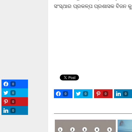
ସଂସ୍ଥାର ପ୍ରକଳ୍ପ ପ୍ରଶାସକ ବିଜନ କୁ
0
0
0
0
0
0
0
0