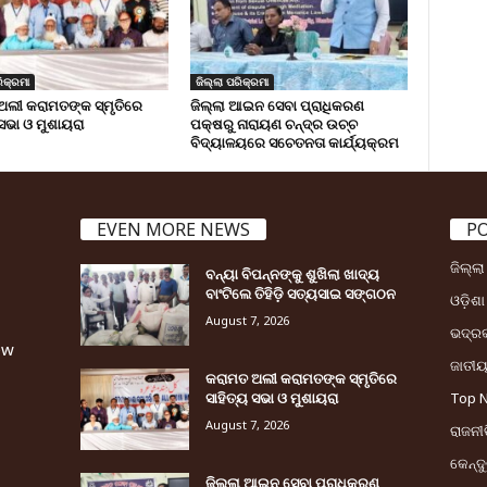
ିକ୍ରମା
ଜିଲ୍ଲା ପରିକ୍ରମା
ଅଲୀ କରାମତଙ୍କ ସ୍ମୃତିରେ
ଜିଲ୍ଲା ଆଇନ ସେବା ପ୍ରାଧିକରଣ
 ସଭା ଓ ମୁଶାୟରା
ପକ୍ଷରୁ ନାରାୟଣ ଚନ୍ଦ୍ର ଉଚ୍ଚ
ବିଦ୍ୟାଳୟରେ ସଚେତନତା କାର୍ଯ୍ୟକ୍ରମ
EVEN MORE NEWS
P
ଜିଲ୍ଲ
ବନ୍ୟା ବିପନ୍ନଙ୍କୁ ଶୁଖିଲା ଖାଦ୍ୟ
ବାଂଟିଲେ ତିହିଡି଼ ସତ୍ୟସାଇ ସଙ୍ଗଠନ
ଓଡ଼ିଶା
August 7, 2026
ଭଦ୍ର
ew
ଜାତୀ
କରାମତ ଅଲୀ କରାମତଙ୍କ ସ୍ମୃତିରେ
ସାହିତ୍ୟ ସଭା ଓ ମୁଶାୟରା
Top 
August 7, 2026
ରାଜନୀତ
କେନ୍ଦ
ଜିଲ୍ଲା ଆଇନ ସେବା ପ୍ରାଧିକରଣ