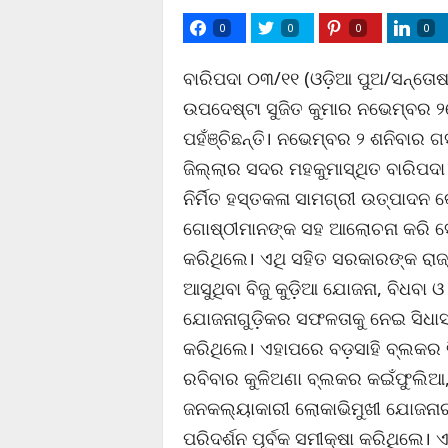
0
0
0
0
ବାରିପଦା ୦୩/୧୧ (ଓଡ଼ିଆ ପୁଅ/ସନ୍ତୋ
ଉପଦେଷ୍ଟା ସୁଜିତ କୁମାର ନଭେମ୍ବର 
ପହଁଞ୍ଚିଛନ୍ତି। ନଭେମ୍ବର ୨ ଶନିବାର 
ଜିଲ୍ଲାର ସଦର ମହକୁମାସ୍ଥିତ ବାରିପ
ନିର୍ମିତ ହସ୍ତକଳା ସାମଗ୍ରୀ ଉତ୍ପାଦନ କ
ଗୋଷ୍ଠୀମାନଙ୍କ ସହ ଆଲୋଚନା କରି ସେମ
କରିଥିଲେ। ଏଥି ସହିତ ସରକାରଙ୍କ ରା
ଆସୁଥିବା ବିଜୁ କୁଡ଼ିଆ ଯୋଜନା, ବିଧବା ଓ
ଯୋଜନାଗୁଡ଼ିକର ସଫଳତାକୁ ନେଇ ସିଧାସ
କରିଥିଲେ। ଏହାପରେ ବଡ଼ସାହି ବ୍ଲକର ବ
ରବିବାର କୁଳିଅଣା ବ୍ଲକର କଇଁଫୁଲିଆ,
ଜନକଲ୍ୟାକାରୀ ଲୋକାଭିମୁଖୀ ଯୋଜନାର
ପରିଦର୍ଶନ ପୂର୍ବକ ସମୀକ୍ଷା କରିଥିଲେ