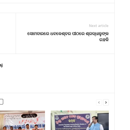
Next article
ସୋମବାରରେ ଧବଳେଶ୍ବର ପୀଠରେ ଶ୍ରଦ୍ଧାଳୁଙ୍କ
ଗହଳି
aj