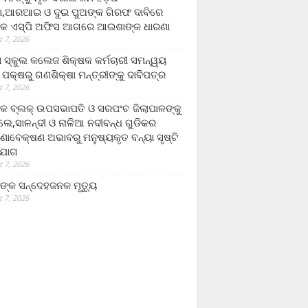
,ଆରଆଇ ଓ ଦୁଇ ପୁଅଙ୍କ ଗିରଫ ଦାବିରେ
କ ଏସ୍‌ପି ଅଫିସ ଆଗରେ ଆଇଶାଙ୍କ ଧାରଣା
 7, 2026
ା ସ୍କୁଲ କଲେଜ ଶିକ୍ଷକ କର୍ମଚାରୀ ସମନ୍ୱୟ
 ପକ୍ଷରୁ ଗଣଶିକ୍ଷା ମନ୍ତ୍ରୀଙ୍କୁ ଦାବିପତ୍ର
 7, 2026
କ ବ୍ଲକ୍ ଉପସଭାପତି ଓ ସରପଂଚ ଜିଲାପାଳଙ୍କୁ
ଲେ,ସାଳନ୍ଦୀ ଓ ନାଳିଆ ନଦୀବନ୍ଧ ଗୁଡିକର
ଣାବେକ୍ଷଣ ଅଭାବରୁ ମନୁଷ୍ୟକୃତ ବନ୍ୟା ସୃଷ୍ଟି
ଯୋଗ
 7, 2026
ଙ୍କ ସନ୍ଦେହଜନକ ମୃତ୍ୟୁ
 7, 2026