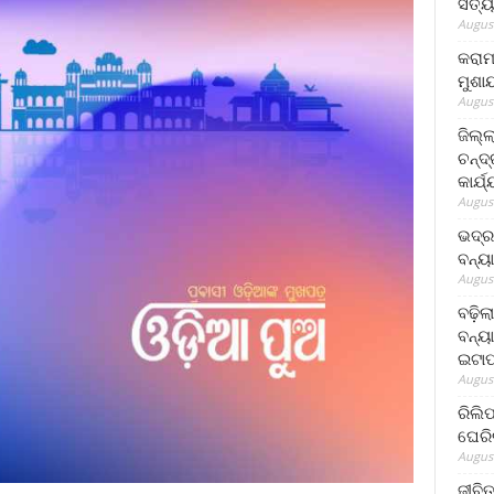
ସତ୍ୟ
August
କରାମ
ମୁଶା
August
ଜିଲ୍
ଚନ୍ଦ
କାର୍ଯ
August
ଭଦ୍ର
ବନ୍ୟ
August
ବଢ଼ିଲ
ବନ୍ୟା
ଇଟାପ
August
ରିଲି
ଘେରି
August
ଜୀବିତ