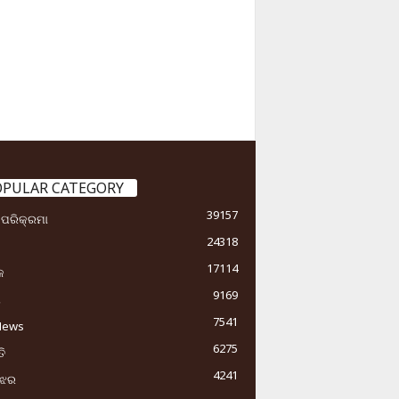
OPULAR CATEGORY
39157
ା ପରିକ୍ରମା
24318
17114
କ
9169
ୟ
7541
News
6275
ି
4241
ୁଝର