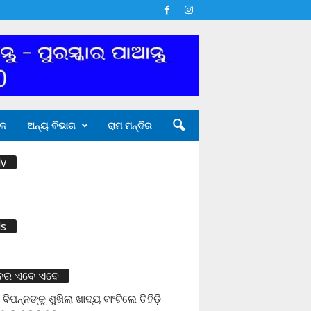
ଳ
ଅନ୍ୟ ବିଭାଗ
ରାମ ମନ୍ଦିର
v
s
ବର ଏବେ ଏବେ
 ବିପନ୍ନଙ୍କୁ ଶୁଖିଲା ଖାଦ୍ୟ ବାଂଟିଲେ ତିହିଡି଼