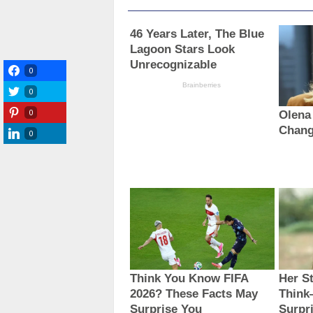
0
0
0
0