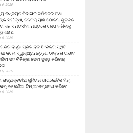
 6, 2026
ମ୍ୟ ଉନ୍ନୟନ ବିଭାଗର କମିଶନର ତଥା
ଙ୍କ ସମୀକ୍ଷା, ଜନକଲ୍ୟାଣ ଯୋଜନା ଗୁଡିକର
ତା ସହ ସମୟସୀମା ମଧ୍ୟରେ ଶେଷ କରିବାକୁ
ତ୍ୱାରୋପ
 6, 2026
ଗରର ବନ୍ୟା ପ୍ରଭାବିତ ଅଂଚଳର ସ୍ଥିତି
୍ଷା କଲେ ସ୍ୱାସ୍ଥ୍ୟମନ୍ତ୍ରୀ, ଡାକ୍ତର ଅଭାବ
ରିବା ସହ ଚିକିତ୍ସା ସେବା ସୁଦୃଢ଼ କରିବାକୁ
ଦେଶ
 6, 2026
 ରାଜ୍ୟସ୍ତରୀୟ ଜୁନିୟର ଆଥଲେଟିକ ମିଟ୍‌,
କରୁ ୧୬ ଜଣିଆ ଟିମ୍ ଅଂଶଗ୍ରହଣ କରିବେ
 6, 2026