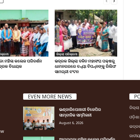
ିକ୍ରମା
ଜିଲ୍ଲା ପରିକ୍ରମା
 ମହିଳା କଲେଜ ପରିଦର୍ଶନ
ଭଦ୍ରକ ଜିଲ୍ଲା ଦଳିତ ମହାସଂଘ ପକ୍ଷରୁ
୍ରକ ବିଧାୟକ
ଧାମନଗରରେ ବନ୍ୟା ବିପନ୍ନଙ୍କୁ ରିଲିଫ
ସାମଗ୍ରୀ ବଂଟନ
EVEN MORE NEWS
P
ଜିଲ୍ଲ
ଭଣ୍ଡାରିପୋଖରୀ ବିଜେପିର
ସାମ୍ବାଦିକ ସମ୍ମିଳନୀ
ଓଡ଼ିଶା
August 6, 2026
ଭଦ୍ର
ew
ଜାତୀ
ଆଗରପଡା ମହିଳା କଲେଜ ପରିଦର୍ଶନ