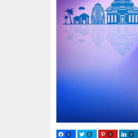
0
0
0
0