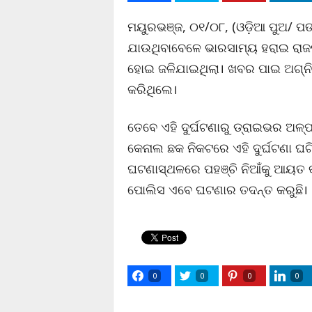
ମୟୁରଭଞ୍ଜ, ୦୧/୦୮, (ଓଡ଼ିଆ ପୁଅ/ ପଙ୍
ଯାଉଥିବାବେଳେ ଭାରସାମ୍ୟ ହରାଇ ରାଜପଥ 
ହୋଇ ଜଳିଯାଇଥିଲା। ଖବର ପାଇ ଅଗ୍ନି
କରିଥିଲେ।
ତେବେ ଏହି ଦୁର୍ଘଟଣାରୁ ଡ୍ରାଇଭର ଅଳ୍ପକ
କେନାଲ ଛକ ନିକଟରେ ଏହି ଦୁର୍ଘଟଣା ଘଟ
ଘଟଣାସ୍ଥଳରେ ପହଞ୍ଚି ନିଆଁକୁ ଆୟତ କର
ପୋଲିସ ଏବେ ଘଟଣାର ତଦନ୍ତ କରୁଛି।
0
0
0
0