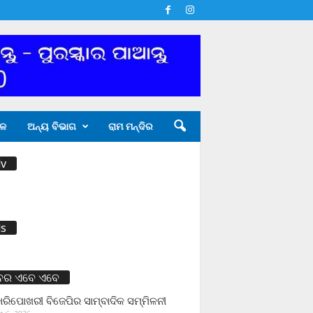
ଳ
ଅନ୍ୟ ବିଭାଗ
ରାମ ମନ୍ଦିର
v
s
ବର ଏବେ ଏବେ
ାରିପୋଖରୀ ବିଜେପିର ସାମ୍ବାଦିକ ସମ୍ମିଳନୀ