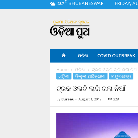
C
BHUBANESWAR
FRIDAY, A
28.7
O
d
i
a
p
u
a
ଓଡ଼ିଶା
COVID OUTBREAK
.
c
Home
ଓଡ଼ିଶା
ଟ୍ରକ ଓଲଟି ଲାଗି ଗଲା ନିଆଁ
o
ଓଡ଼ିଶା
ଜିଲ୍ଲା ପରିକ୍ରମା
ମୟୁରଭଞ୍ଜ
m
ଟ୍ରକ ଓଲଟି ଲାଗି ଗଲା ନିଆଁ
By
Bureau
-
August 1, 2019
228