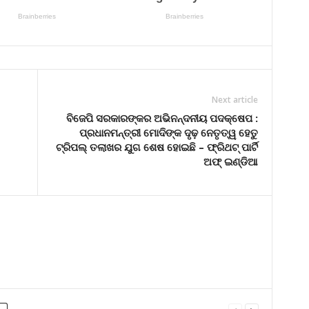
Next article
ବିଜେପି ସରକାରଙ୍କର ଅଭିନନ୍ଦନୀୟ ପଦକ୍ଷେପ :
ପ୍ରଧାନମନ୍ତ୍ରୀ ମୋଦିଙ୍କ ଦୃଢ଼ ନେତୃତ୍ୱ ହେତୁ
ଟ୍ରିପଲ୍ ତଲାଖର ଯୁଗ ଶେଷ ହୋଇଛି – ଫ୍ରିଥଟ୍ ପାର୍ଟି
ଅଫ୍ ଇଣ୍ଡିଆ