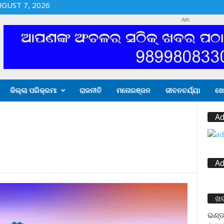
UGUST 7, 2026
Ads
ଜିଲ୍ଲା ପରିକ୍ରମା
ରାଜନୀତି
ମନୋରଞ୍ଜନ
ଜୀବନଚର୍ଯ୍ୟା
ଖେ
Ad
Ad
ଖ
ଭଣ୍ଡ