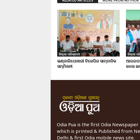
RELATED ARTICLES
MORE FROM AUTHOR
ଜିଲ୍ଲା ପରିକ୍ରମା
ଜିଲ୍ଲା ପର
ଭଣ୍ଡାରିପୋଖରୀ ବିଜେପିର ସାମ୍ବାଦିକ
ଆଗରପଡା
ସମ୍ମିଳନୀ
କଲେ ଭଦ
Odia Pua is the first Odia Newspaper
which is printed & Published from N
Delhi & first Odia mobile news site.