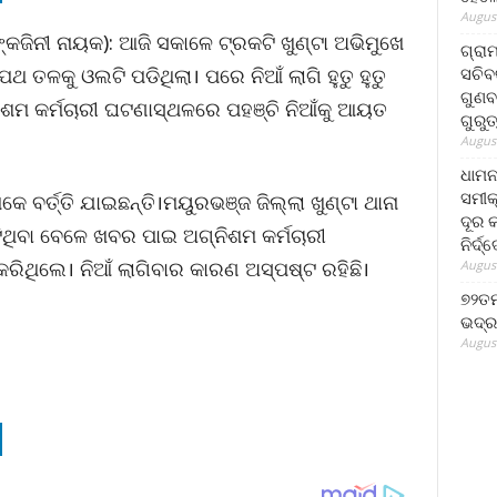
August
କଜିନୀ ନାୟକ): ଆଜି ସକାଳେ ଟ୍ରକଟି ଖୁଣ୍ଟା ଅଭିମୁଖେ
ଗ୍ରା
ସଚିବ
ତଳକୁ ଓଲଟି ପଡିଥିଲା। ପରେ ନିଆଁ ଲାଗି ହୁତୁ ହୁତୁ
ଗୁଣବ
ଶମ କର୍ମଚାରୀ ଘଟଣାସ୍ଥଳରେ ପହଞ୍ଚି ନିଆଁକୁ ଆୟତ
ଗୁରୁ
August
ଧାମନ
ସମୀକ
େ ବର୍ତ୍ତି ଯାଇଛନ୍ତି।ମୟୁରଭଞ୍ଜ ଜିଲ୍ଲା ଖୁଣ୍ଟା ଥାନା
ଦୂର କ
ିଥିବା ବେଳେ ଖବର ପାଇ ଅଗ୍ନିଶମ କର୍ମଚାରୀ
ନିର୍ଦ୍
ିଥିଲେ। ନିଆଁ ଲାଗିବାର କାରଣ ଅସ୍ପଷ୍ଟ ରହିଛି।
August
୭୨ତମ
ଭଦ୍ର
August