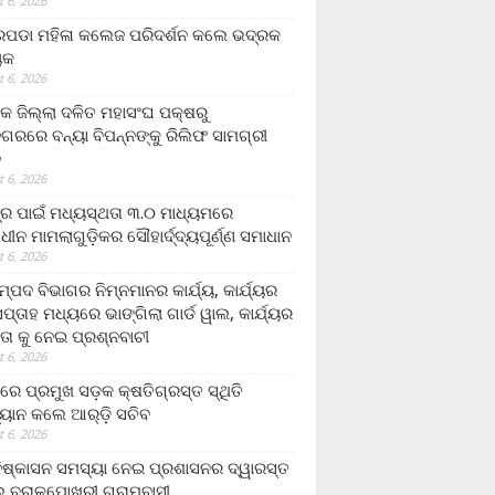
 6, 2026
ଡା ମହିଳା କଲେଜ ପରିଦର୍ଶନ କଲେ ଭଦ୍ରକ
ୟକ
 6, 2026
କ ଜିଲ୍ଲା ଦଳିତ ମହାସଂଘ ପକ୍ଷରୁ
ଗରରେ ବନ୍ୟା ବିପନ୍ନଙ୍କୁ ରିଲିଫ ସାମଗ୍ରୀ
ନ
 6, 2026
ଟ୍ର ପାଇଁ ମଧ୍ୟସ୍ଥତା ୩.୦ ମାଧ୍ୟମରେ
ାଧୀନ ମାମଲାଗୁଡ଼ିକର ସୌହାର୍ଦ୍ଦ୍ୟପୂର୍ଣ୍ଣ ସମାଧାନ
 6, 2026
୍ପଦ ବିଭାଗର ନିମ୍ନମାନର କାର୍ଯ୍ୟ, କାର୍ଯ୍ୟର
୍ତାହ ମଧ୍ୟରେ ଭାଙ୍ଗିଲା ଗାର୍ଡ ୱାଲ, କାର୍ଯ୍ୟର
ତା କୁ ନେଇ ପ୍ରଶ୍ନବାଚୀ
 6, 2026
ାରେ ପ୍ରମୁଖ ସଡ଼କ କ୍ଷତିଗ୍ରସ୍ତ ସ୍ଥିତି
୍ୟାନ କଲେ ଆର୍‌ଡ଼ି ସଚିବ
 6, 2026
ିଷ୍କାସନ ସମସ୍ୟା ନେଇ ପ୍ରଶାସନର ଦ୍ୱାରସ୍ତ
 ବରାଳପୋଖରୀ ଗ୍ରାମବାସୀ