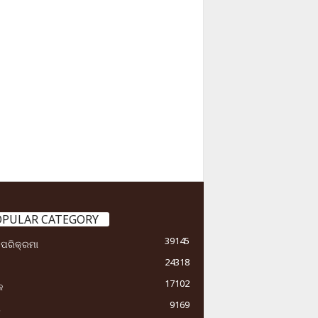
OPULAR CATEGORY
39145
ା ପରିକ୍ରମା
24318
17102
କ
9169
ୟ