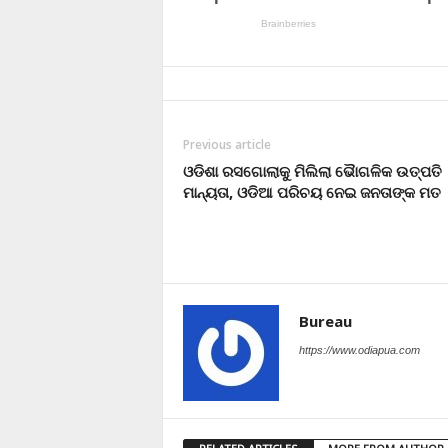
Previous article
ଓଡିଶା ରସଗୋଲାକୁ ମିଲିଲା ଭୈାଗଳିକ ଉତ୍ପତି
ମାନ୍ୟତା, ଓଡିଆ ପରିଚୟ ନେଇ ଜନତାଙ୍କ ମତ
Bureau
https://www.odiapua.com