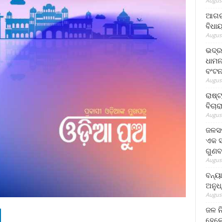
August
ଆଗରପ
ବିଧା
August
ଭଦ୍ର
ଧାମନ
ବଂଟ
August
ରାଷ୍
ବିଚାର
August
ଜଳସମ
ଏକ ସପ
ଗୁଣବ
August
ବନ୍ୟ
ଅନୁଧ
August
ଜଳ ନ
ହେଲେ