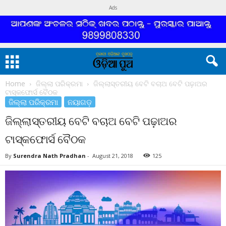
Ads
Home
ଜିଲ୍ଲା ପରିକ୍ରମା
ଜିଲ୍ଲାସ୍ତରୀୟ ବେଟି ବଚାଅ ବେଟି ପଢ଼ାଅର
ଟାସ୍କଫୋର୍ସ ବୈଠକ
ଜିଲ୍ଲା ପରିକ୍ରମା
ନୟାଗଡ଼
ଜିଲ୍ଲାସ୍ତରୀୟ ବେଟି ବଚାଅ ବେଟି ପଢ଼ାଅର
ଟାସ୍କଫୋର୍ସ ବୈଠକ
By
Surendra Nath Pradhan
-
August 21, 2018
125