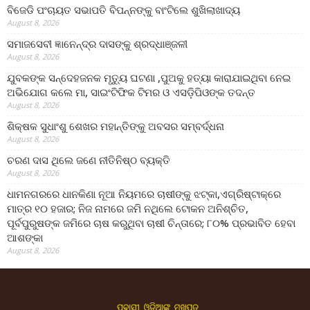
ବିଜେଡି ପଂଚାୟତ ସଭାପତି ବିପନ୍ନଙ୍କୁ ବାଂଟିଲେ ଶୁଖିଲାଖାଦ୍ୟ
August 8, 2026
ସମାଜସେବୀ ଜ୍ଞାନେନ୍ଦ୍ର ଦାସଙ୍କୁ ଶ୍ରଦ୍ଧାଞ୍ଜଳୀ
August 8, 2026
ଯୁବକଙ୍କ ସନ୍ଦେହଜନକ ମୃତ୍ୟୁ ଘଟଣା ,ପୁଅକୁ ହତ୍ୟା କାରାଯାଇଥିବା ନେଇ
ଅଭିଯୋଗ କଲେ ମା, ସାଇଂଟିଫିକ ଟିମର ଓ ଏସଡ଼ିପିଓଙ୍କ ତଦନ୍ତ
August 8, 2026
ଶିକ୍ଷକ ସୁଧାଂଶୁ ଶେଖର ମହାନ୍ତିଙ୍କୁ ଅବସର ସମ୍ବର୍ଦ୍ଧନା
August 8, 2026
ଚରଣ ଦାସ ଥିଲେ ଜଣେ ନୀତିନିଷ୍ଠ ବ୍ୟକ୍ତି
August 8, 2026
ଧାମନଗରରେ ଧାନକିଣା ନୂଆ ନିୟମରେ ଚାଷୀଙ୍କୁ ଝଟ୍‌କା,ଏଗ୍ରିଷ୍ଟାକ୍‌ରେ
ମାତ୍ର ୧୦ ହଜାର; ନିଜ ନାମରେ ଜମି ନଥିଲେ ଟୋକନ ଅନିଶ୍ଚିତ,
ପୂର୍ବପୁରୁଷଙ୍କ ଜମିରେ ଚାଷ କରୁଥିବା ଚାଷୀ ଚିନ୍ତାରେ; ୮୦% ପ୍ରଭାବିତ ହେବା
ଆଶଙ୍କା
August 8, 2026