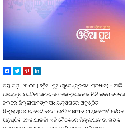
ନୟାଗଡ଼, ୨୧-୦୮ (ଓଡ଼ିଆ ପୁଅ/ସୁରେନ୍ଦ୍ରନାଥ ପ୍ରଧାନ) – ଆଜି
ଅପରାହ୍ନ ୫ଘଟିକା ସମୟ ରେ ଜିଲ୍ଲାପାଳଙ୍କ ମିନି କନଫରେନସ
ହଲରେ ଜିଲ୍ଲାପାଳଙ୍କ ଅଧ୍ୟକ୍ଷତାରେ ଅନୁଷ୍ଠିତ
ଜିଲ୍ଲାସ୍ତରୀୟ ବେଟି ବଚାଅ ବେଟି ପଢ଼ାଅର ଟାସ୍କଫୋର୍ସ ବୈଠକ
ଅନୁଷ୍ଠିତ ହୋଇଯାଇଛି। ଏହି ବୈଠକରେ ଜିଲ୍ଲାପାଳ ଡ. ନାୟକ