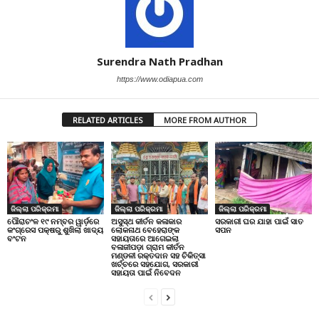
Surendra Nath Pradhan
https://www.odiapua.com
RELATED ARTICLES
MORE FROM AUTHOR
ଜିଲ୍ଲା ପରିକ୍ରମା
ଜିଲ୍ଲା ପରିକ୍ରମା
ଜିଲ୍ଲା ପରିକ୍ରମା
ପୌରାଚଂଳ ୧୯ ନମ୍ବର ୱାର୍ଡ଼ରେ
ଅସୁସ୍ଥ କୀର୍ତନ କଳାକାର
ସରକାରୀ ଘର ଯାହା ପାଇଁ ସାତ
କଂଗ୍ରେସ ପକ୍ଷରୁ ଶୁଖିଲା ଖାଦ୍ୟ
ଲୋକନାଥ ବେହେରାଙ୍କ
ସପନ
ବଂଟନ
ସହାୟତାରେ ଆଗେଇଲା
ବଳାଜୀପଡ଼ା ଗ୍ରାମ କୀର୍ତନ
ମଣ୍ଡଳୀ ରକ୍ତଦାନ ସହ ଚିକିତ୍ସା
ଖର୍ଚ୍ଚରେ ସହଯୋଗ, ସରକାରୀ
ସହାୟତା ପାଇଁ ନିବେଦନ