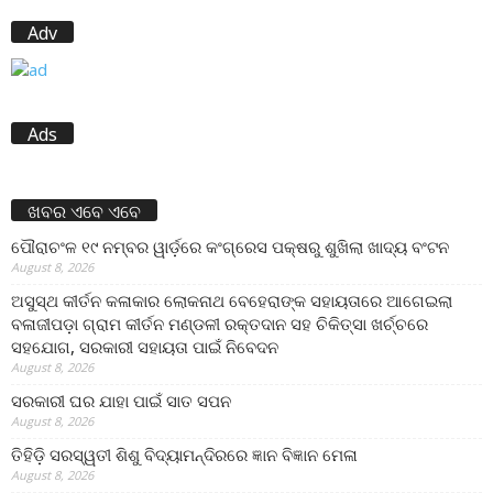
Adv
Ads
ଖବର ଏବେ ଏବେ
ପୌରାଚଂଳ ୧୯ ନମ୍ବର ୱାର୍ଡ଼ରେ କଂଗ୍ରେସ ପକ୍ଷରୁ ଶୁଖିଲା ଖାଦ୍ୟ ବଂଟନ
August 8, 2026
ଅସୁସ୍ଥ କୀର୍ତନ କଳାକାର ଲୋକନାଥ ବେହେରାଙ୍କ ସହାୟତାରେ ଆଗେଇଲା
ବଳାଜୀପଡ଼ା ଗ୍ରାମ କୀର୍ତନ ମଣ୍ଡଳୀ ରକ୍ତଦାନ ସହ ଚିକିତ୍ସା ଖର୍ଚ୍ଚରେ
ସହଯୋଗ, ସରକାରୀ ସହାୟତା ପାଇଁ ନିବେଦନ
August 8, 2026
ସରକାରୀ ଘର ଯାହା ପାଇଁ ସାତ ସପନ
August 8, 2026
ତିହିଡି଼ ସରସ୍ୱତୀ ଶିଶୁ ବିଦ୍ୟାମନ୍ଦିରରେ ଜ୍ଞାନ ବିଜ୍ଞାନ ମେଳା
August 8, 2026