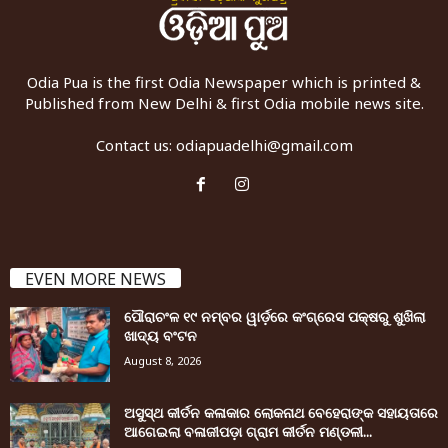
Odia Pua is the first Odia Newspaper which is printed &
Published from New Delhi & first Odia mobile news site.
Contact us:
odiapuadelhi@gmail.com
EVEN MORE NEWS
ପୌରାଚଂଳ ୧୯ ନମ୍ବର ୱାର୍ଡ଼ରେ କଂଗ୍ରେସ ପକ୍ଷରୁ ଶୁଖିଲା
ଖାଦ୍ୟ ବଂଟନ
August 8, 2026
ଅସୁସ୍ଥ କୀର୍ତନ କଳାକାର ଲୋକନାଥ ବେହେରାଙ୍କ ସହାୟତାରେ
ଆଗେଇଲା ବଳାଜୀପଡ଼ା ଗ୍ରାମ କୀର୍ତନ ମଣ୍ଡଳୀ...