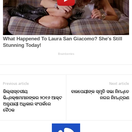
Previous article
Next article
ଜିଲ୍ଲାସ୍ତରୀୟ
ବାଜପେୟୀଙ୍କ ସ୍ମୃତି ସଭା ନିମନ୍ତେ
ଭିନ୍ନକ୍ଷମମାନଙ୍କର ୨୦୧୬ ଆକ୍ଟ
ନଗର ନିମନ୍ତ୍ରଣ
ଅନୁଯାୟୀ ଅଧିକାର ସଂପର୍କରେ
ବୈଠକ