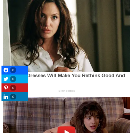
0
0
0
0