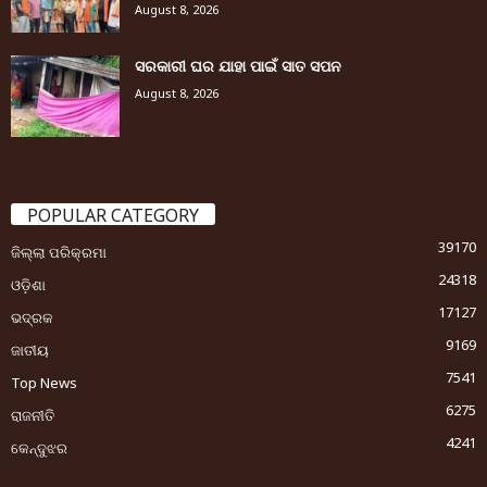
August 8, 2026
ସରକାରୀ ଘର ଯାହା ପାଇଁ ସାତ ସପନ
August 8, 2026
POPULAR CATEGORY
39170
ଜିଲ୍ଲା ପରିକ୍ରମା
24318
ଓଡ଼ିଶା
17127
ଭଦ୍ରକ
9169
ଜାତୀୟ
7541
Top News
6275
ରାଜନୀତି
4241
କେନ୍ଦୁଝର