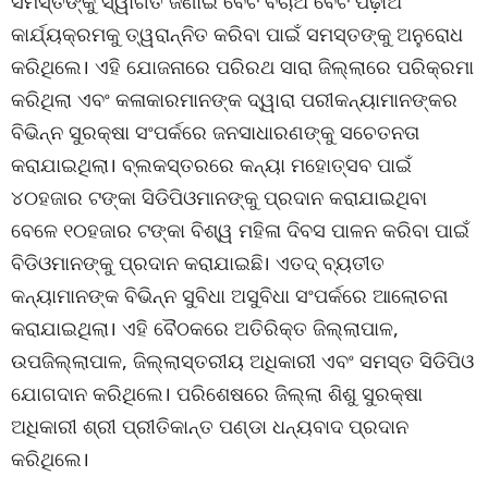
ସମସ୍ତଙ୍କୁ ସ୍ୱାଗତ ଜଣାଇ ବେଟି ବଚାଅ ବେଟି ପଢ଼ାଅ
କାର୍ଯ୍ୟକ୍ରମକୁ ତ୍ୱରାନ୍ନିତ କରିବା ପାଇଁ ସମସ୍ତଙ୍କୁ ଅନୁରୋଧ
କରିଥିଲେ। ଏହି ଯୋଜନାରେ ପରିରଥ ସାରା ଜିଲ୍ଲାରେ ପରିକ୍ରମା
କରିଥିଲା ଏବଂ କଳାକାରମାନଙ୍କ ଦ୍ୱାରା ପରୀକନ୍ୟାମାନଙ୍କର
ବିଭିନ୍ନ ସୁରକ୍ଷା ସଂପର୍କରେ ଜନସାଧାରଣଙ୍କୁ ସଚେତନତା
କରାଯାଇଥିଲା। ବ୍ଲକସ୍ତରରେ କନ୍ୟା ମହୋତ୍ସବ ପାଇଁ
୪୦ହଜାର ଟଙ୍କା ସିଡିପିଓମାନଙ୍କୁ ପ୍ରଦାନ କରାଯାଇଥିବା
ବେଳେ ୧୦ହଜାର ଟଙ୍କା ବିଶ୍ୱ ମହିଳା ଦିବସ ପାଳନ କରିବା ପାଇଁ
ବିଡିଓମାନଙ୍କୁ ପ୍ରଦାନ କରାଯାଇଛି। ଏତଦ୍ ବ୍ୟତୀତ
କନ୍ୟାମାନଙ୍କ ବିଭିନ୍ନ ସୁବିଧା ଅସୁବିଧା ସଂପର୍କରେ ଆଲୋଚନା
କରାଯାଇଥିଲା। ଏହି ବୈଠକରେ ଅତିରିକ୍ତ ଜିଲ୍ଲାପାଳ,
ଉପଜିଲ୍ଲାପାଳ, ଜିଲ୍ଲାସ୍ତରୀୟ ଅଧିକାରୀ ଏବଂ ସମସ୍ତ ସିଡିପିଓ
ଯୋଗଦାନ କରିଥିଲେ। ପରିଶେଷରେ ଜିଲ୍ଲା ଶିଶୁ ସୁରକ୍ଷା
ଅଧିକାରୀ ଶ୍ରୀ ପ୍ରୀତିକାନ୍ତ ପଣ୍ଡା ଧନ୍ୟବାଦ ପ୍ରଦାନ
କରିଥିଲେ।