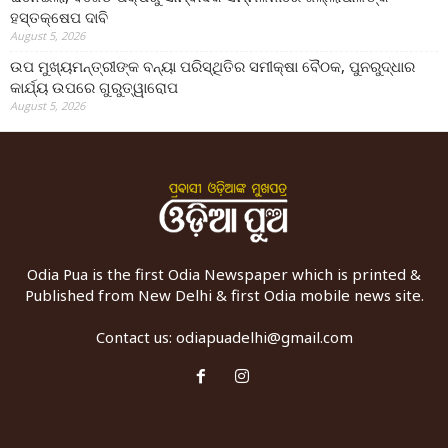
ହସ୍ତକ୍ଷେପ ଦାବି
August 5, 2026
ଉପ ମୁଖ୍ୟମନ୍ତ୍ରୀଙ୍କ ବନ୍ୟା ପରିସ୍ଥିତିର ସମୀକ୍ଷା ବୈଠକ, ପୁନରୁଦ୍ଧାର
କାର୍ଯ୍ୟ ଉପରେ ଗୁରୁତ୍ୱାରୋପ
August 5, 2026
Odia Pua is the first Odia Newspaper which is printed &
Published from New Delhi & first Odia mobile news site.
Contact us:
odiapuadelhi@gmail.com