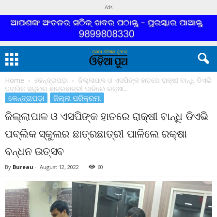
Ads
Home
କେନ୍ଦ୍ରାପଡ଼ା
ଜିଲ୍ଲାପାଳ ଓ ଏସପିଙ୍କ ହାତରେ ରାକ୍ଷୀ ବାନ୍ଧି ଡିଏଭି
ପବ୍ଲିକ ସ୍କୁଲର ଛାତ୍ରଛାତ୍ରୀ ପାଳିଲେ ରକ୍ଷା...
କେନ୍ଦ୍ରାପଡ଼ା
ଜିଲ୍ଲା ପରିକ୍ରମା
ଜିଲ୍ଲାପାଳ ଓ ଏସପିଙ୍କ ହାତରେ ରାକ୍ଷୀ ବାନ୍ଧି ଡିଏଭି
ପବ୍ଲିକ ସ୍କୁଲର ଛାତ୍ରଛାତ୍ରୀ ପାଳିଲେ ରକ୍ଷା
ବନ୍ଧନ ଉତ୍ସବ
By
Bureau
-
August 12, 2022
60