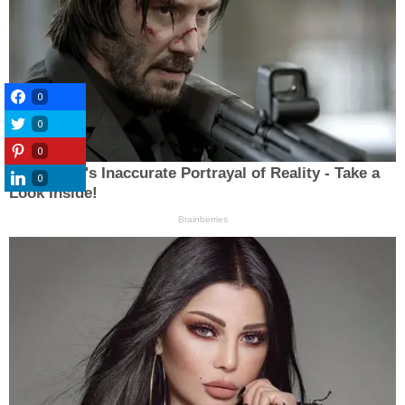
0
0
0
0