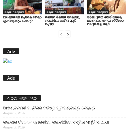
ଜିଲ୍ଲା ପରିକ୍ରମା
ଜିଲ୍ଲା ପରିକ୍ରମା
ଜିଲ୍ଲା ପରିକ୍ରମା
ଆଖଣ୍ଡଳମଣି ମନ୍ଦିରର ବରିଷ୍ଠ
କଳାକାର ଚିରକାଳ ସ୍ମରଣୀୟ,
ଓଡ଼ିଶା ୱକଫ୍ ବୋର୍ଡ ପକ୍ଷରୁ
ପୂଜାପଣ୍ଡାଙ୍କ ଦେହାନ୍ତ
କଳାତୀର୍ଥରେ ସସ୍ମିତା ସ୍ମୃତି
ଧାମନଗରର ଖାନକା ହବିବିଆର
ସନ୍ଧ୍ୟା
ମତୱଲିଙ୍କୁ ସୀକୃତି
Adv
Ads
ଖବର ଏବେ ଏବେ
ଆଖଣ୍ଡଳମଣି ମନ୍ଦିରର ବରିଷ୍ଠ ପୂଜାପଣ୍ଡାଙ୍କ ଦେହାନ୍ତ
August 5, 2026
କଳାକାର ଚିରକାଳ ସ୍ମରଣୀୟ, କଳାତୀର୍ଥରେ ସସ୍ମିତା ସ୍ମୃତି ସନ୍ଧ୍ୟା
August 5, 2026