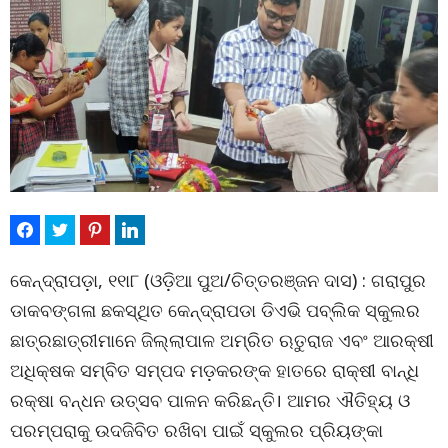
କେନ୍ଦ୍ରାପଡ଼ା, ୧୧ା୮ (ଓଡ଼ିଆ ପୁଅ/ଚିତ୍ତରଞ୍ଜନ ଦାସ) : ଗରାପୁର
ଡାକବଙ୍ଗଳା ଛକସ୍ଥିତ କେନ୍ଦ୍ରାପଡା ଡିଏଭି ପବ୍ଲିକ ସ୍କୁଲର
ଛାତ୍ରଛାତ୍ରୀମାନେ ଜିଲ୍ଲାପାଳ ଅମ୍ରିତ ଋତୁରାଜ ଏବଂ ଆରକ୍ଷୀ
ଅଧିକ୍ଷକ ସମ୍ବିତ ସମ୍ପଦ ମଡ଼କରଙ୍କ ହାତରେ ରାକ୍ଷୀ ବାନ୍ଧି
ରକ୍ଷା ବନ୍ଧନ ଉତ୍ସବ ପାଳନ କରିଛନ୍ତି। ଆମର ଐତିହ୍ୟ ଓ
ପରମ୍ପରାକୁ ଉଦଜିବିତ ରଖିବା ପାଇଁ ସ୍କୁଲର ପ୍ରିୟଙ୍କା