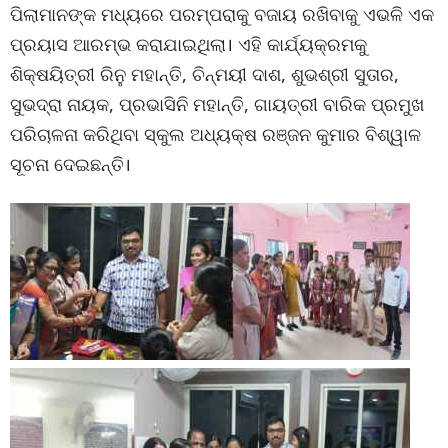
ପିଲାମାନଙ୍କ ମଧ୍ୟରେ ପରମ୍ପରାକୁ ବଜାୟ ରଖିବାକୁ ଏଭଳି ଏକ
ପ୍ରୟାସ ଆରମ୍ଭ କରାଯାଇଥିଲା। ଏହି କାର୍ଯ୍ୟକ୍ରମକୁ
ଶିକ୍ଷୟିତ୍ରୀ ରିନୁ ମହାନ୍ତି, ଚିନ୍ମୟୀ ଦାଶ, ଶୁଭଶ୍ରୀ ସୁତାର,
ସୁଭଦ୍ରା ନାୟକ, ପ୍ରଭାସିନି ମହାନ୍ତି, ଗାୟତ୍ରୀ ବାରିକ ପ୍ରମୁଖ
ପରିଚାଳନା କରିଥିବା ସ୍କୁଲ ଅଧ୍ୟକ୍ଷ ରଞ୍ଜନ କୁମାର ବିଶ୍ୱାଳ
ସୂଚନା ଦେଇଛନ୍ତି।