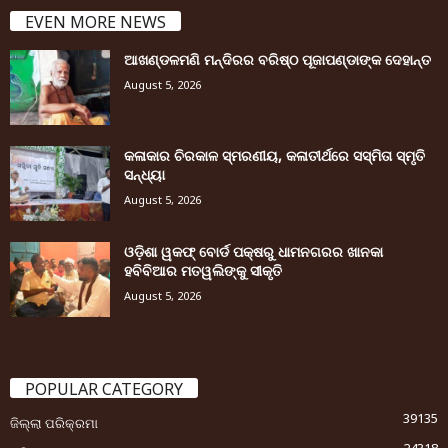
EVEN MORE NEWS
ଆଖଣ୍ଡଳମଣି ମନ୍ଦିରର ବରିଷ୍ଠ ପୂଜାପଣ୍ଡାଙ୍କ ଦେହାନ୍ତ
August 5, 2026
କଳାକାର ଚିରକାଳ ସ୍ମରଣୀୟ, କଳାତୀର୍ଥରେ ସସ୍ମିତା ସ୍ମୃତି
ସନ୍ଧ୍ୟା
August 5, 2026
ଓଡ଼ିଶା ୱକଫ୍ ବୋର୍ଡ ପକ୍ଷରୁ ଧାମନଗରର ଖାନକା
ହବିବିଆର ମତୱଲିଙ୍କୁ ସୀକୃତି
August 5, 2026
POPULAR CATEGORY
39135
ଜିଲ୍ଲା ପରିକ୍ରମା