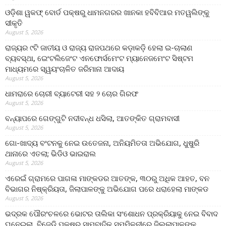
ଓଡ଼ିଶା ୱକଫ୍ ବୋର୍ଡ ପକ୍ଷରୁ ଧାମନଗରର ଖାନକା ହବିବିଆର ମତୱଲିଙ୍କୁ
ସୀକୃତି
August 5, 2026
ରାଜ୍ୟର ୯ଟି ଜାତୀୟ ଓ ରାଜ୍ୟ ରାଜପଥରେ କଡ଼ାକଡ଼ି ହେଲା ଇ-ଚାଲାଣ
ବ୍ୟବସ୍ଥା, ଇେଂଟଲିଜେଂଟ ଏନଫୋର୍ସମେଂଟ ମ୍ୟାନେଜମେଂଟ ସିଷ୍ଟମ
ମାଧ୍ୟମରେ ସ୍ୱୟଂଚାଳିତ ଜରିମାନା ଆଦାୟ
August 5, 2026
ଧାମରାରେ ଚୋରୀ ବ୍ୟାଟେରୀ ସହ ୨ ଚୋର ଗିରଫ
August 5, 2026
ବନ୍ୟାପରେ ଗେଙ୍ଗୁଟି ନଦୀବନ୍ଧ ଧସିଲା, ଆତଙ୍କିତ ଗ୍ରାମବାସୀ
August 5, 2026
ଗୋ-ଖାଦ୍ୟ ବଂଟନକୁ ନେଇ ଉତେଜନା, ଅନିୟମିତତା ଅଭିଯୋଗ, ଧୁଷୁରି
ଥାନାରେ ଏତଲା; ଭିଡିଓ ଭାଇରାଲ
August 5, 2026
ଏରେଇଁ ଗ୍ରାମରେ ପାଗଳା ମାଙ୍କଡର ଆତଙ୍କ, ୩୦ରୁ ଅଧିକ ଆହତ, ବନ
ବିଭାଗର ନିଷ୍କ୍ରିୟତା, ଜିଲାପାଳଙ୍କୁ ଅଭିଯୋଗ ପରେ ଧରାହେଲା ମାଙ୍କଡ
August 5, 2026
ଭଦ୍ରକ ପୌରଂଚଳରେ ଭୋଟର ତାଲିକା ସଂଶୋଧନ ପ୍ରକ୍ରିୟାକୁ ନେଇ ବିବାଦ
ଘନେଇଲା, ବିଜେଡି ପକ୍ଷରୁ ସାମ୍ବାଦିକ ସମ୍ମିଳନୀରେ ଜିଲ୍ଲାପାଳଙ୍କ