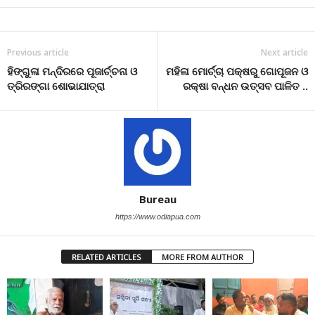
Previous article
Next article
ହିଙ୍ଗୁଳା ମନ୍ଦିରରେ ପୂଜାର୍ଚ୍ଚନା ଓ
ମହିଳା ମୋର୍ଚ୍ଚା ପକ୍ଷରୁ ଗୋପୂଜନ ଓ
ତ୍ରିରଙ୍ଗା ଶୋଭାଯାତ୍ରା
ରକ୍ଷା ବନ୍ଧନ ଉତ୍ସବ ପାଳିତ ..
Bureau
https://www.odiapua.com
RELATED ARTICLES
MORE FROM AUTHOR