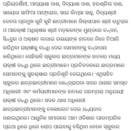
ପ୍ରିୟଦର୍ଶିନୀ, ଆଦ୍ୟାଶା ଦାଶ, ଦିବ୍ୟାଶା ଦାଶ, ହରଶ୍ରିତା ଦାଶ,
ସାୟେଦା ସାଫିଆ ଆଫ୍ରୋଜ, ସାଇ ଲିପ୍ସା ସାହୁ, ଦିବ୍ୟଶ୍ରୀ
ଦେବତା ପ୍ରମୁଖ କୁନି କୁନି ଛାତ୍ରୀମାନେ ଜିଲ୍ଲାପାଳ ଶ୍ରୀ ଋତୁରାଜ
ଓ ଆରକ୍ଷୀ ଅଧିକ୍ଷକ ଶ୍ରୀ ମଡ଼କରଙ୍କ ମୁଣ୍ଡରେ ଚନ୍ଦନ,
ସିନ୍ଦୁର ଓ ଅକ୍ଷତ ଲଗାଇ ଉଭୟଙ୍କ ହାତରେ ନିଜେ ତିଆରି
କରିଥିବା ରାକ୍ଷୀକୁ ବାନ୍ଧି ଦେଇ ସେମାନଙ୍କୁ ବନ୍ଦାପନା
କରିଥିଲେ। ସେହିଭଳି ସ୍କୁଲର ଛାତ୍ରମାନଙ୍କ ହାତରେ ମଧ୍ୟ
ରାକ୍ଷୀ ବାନ୍ଧି ଥିଲେ ଛାତ୍ରୀମାନେ। ପ୍ରତିବଦଳରେ ଛାତ୍ରମାନେ
ସେମାନଙ୍କୁ ସୁରକ୍ଷାର ପ୍ରତିଶୃତି ଦେଇଥିଲେ। ଏଥିସହିତ
ସ୍କୁଲର ଛାତ୍ରଛାତ୍ରୀମାନେ କେନ୍ଦ୍ରାପଡା ସଦର ଥାନାର ସମସ୍ତ
ଅଧିକାରୀ ଏବଂ କର୍ମଚାରୀମାନଙ୍କ ହାତରେ ପରମ୍ପରା ଅନୁଯାୟୀ
ରାକ୍ଷୀ ବାନ୍ଧି ଥିଲେ। ସଦର ଥାନା ଅଧିକାରୀ
ଛାତ୍ରଛାତ୍ରୀମାନଙ୍କୁ ଚକୋଲେଟ ଦେଇ ଧନ୍ୟବାଦ
ଜଣାଇଥିଲେ। ଆଧୁନିକ ସମାଜରେ ଆମ ଓଡିଶାର ପାରମ୍ପରିକ
ପ୍ରଥା ଧିରେ ଧିରେ ଲୋପ ପାଇବାକୁ ବସିଥିବା ବେଳେ ସ୍କୁଲର