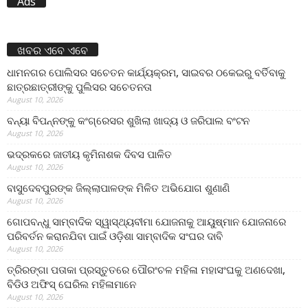
Ads
ଖବର ଏବେ ଏବେ
ଧାମନଗର ପୋଲିସର ସଚେତନ କାର୍ଯ୍ୟକ୍ରମ, ସାଇବର ଠକେଇରୁ ବର୍ତିବାକୁ
ଛାତ୍ରଛାତ୍ରୀଙ୍କୁ ପୁଲିସର ସଚେତନତା
August 10, 2026
ବନ୍ୟା ବିପନ୍ନଙ୍କୁ କଂଗ୍ରେସର ଶୁଖିଲା ଖାଦ୍ୟ ଓ ଜରିପାଲ ବଂଟନ
August 10, 2026
ଭଦ୍ରକରେ ଜାତୀୟ କୃମିନାଶକ ଦିବସ ପାଳିତ
August 10, 2026
ବାସୁଦେବପୁରଙ୍କ ଜିଲ୍ଲାପାଳଙ୍କ ମିଳିତ ଅଭିଯୋଗ ଶୁଣାଣି
August 10, 2026
ଗୋପବନ୍ଧୁ ସାମ୍ବାଦିକ ସ୍ୱାସ୍ଥ୍ୟବୀମା ଯୋଜନାକୁ ଆୟୁଷ୍ମାନ ଯୋଜନାରେ
ପରିବର୍ତନ କରାନଯିବା ପାଇଁ ଓଡ଼ିଶା ସାମ୍ବାଦିକ ସଂଘର ଦାବି
August 10, 2026
ତ୍ରିରଙ୍ଗା ପତାକା ପ୍ରସ୍ତୁତରେ ପୌରଂଚଳ ମହିଳା ମହାସଂଘକୁ ଅଣଦେଖା,
ବିଡିଓ ଅଫିସ୍ ଘେରିଲ ମହିଳାମାନେ
August 10, 2026