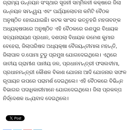
ଗ୍ରାମ୍ୟ ଉନ୍ନୟନ ସଂସ୍ଥାର ସୃଜନୀ ସମ୍ମିଳନୀ କକ୍ଷରେ ଜିଲା
ଉନ୍ନୟନ ସମନ୍ୱୟ ଏବଂ ପର୍ଯ୍ୟାଲୋଚନା କମିଟି ବୈଠକ
ଅନୁଷ୍ଠିତ ହୋଇଯାଇଛି। କଟକ ସାଂସଦ ଭତ୍ତୃହରି ମହତାବଙ୍କ
ଅଧ୍ୟକ୍ଷତାରେ ଅନୁଷ୍ଠିତ ଏହି ବୈଠକରେ ରଣପୁର ବିଧାୟକ
ସତ୍ୟନାରାୟଣ ପ୍ରଧାନ, ଦଶପଲା ବିଧାୟକ ରମେଶ କୁମାର
ବେହେରା, ଜିଲାପରିଷଦ ଅଧ୍ୟକ୍ଷା ବୈଜୟନ୍ତୀମାଳା ମହାନ୍ତି,
ଜିଲାପାଳ ଡ.ପୋମା ଟୁଡୁ ପ୍ରମୁଖ ଯୋଗଦେଇଥିଲେ। ଏଥିରେ
ଜାତୀୟ ଗ୍ରାମୀଣ ପାନୀୟ ଜଳ, ପ୍ରଧାନମନ୍ତ୍ରୀ ଫସଲବୀମା,
ପ୍ରଧାନମନ୍ତ୍ରୀ କୌଶଳ ବିକାଶ ଯୋଜନା ଆଦି ଯୋଜନାର ସଫଳ
ରୂପାୟନ ଉପରେ ପରାମର୍ଶ ଦେଇଥିଲେ। ଏହି ବୈଠକରେ ବିଭିନ୍ନ
ବିଭାଗର ପଦାଧିକାରୀମାନେ ଯୋଗଦେଇଥିଲେ। ଜିଲା ପ୍ରକଳ୍ପ
ନିର୍ଦ୍ଦେଶକ ଧନ୍ୟବାଦ ଦେଇଥିଲେ।