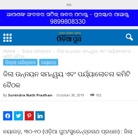
Ads
Home
ଜିଲ୍ଲା ପରିକ୍ରମା
ଜିଲା ଉନ୍ନୟନ ସମନ୍ୱୟ ଏବଂ ପର୍ଯ୍ୟାଲୋଚନା
କମିଟି ବୈଠକ
ଜିଲ୍ଲା ପରିକ୍ରମା
ନୟାଗଡ଼
ଜିଲା ଉନ୍ନୟନ ସମନ୍ୱୟ ଏବଂ ପର୍ଯ୍ୟାଲୋଚନା କମିଟି
ବୈଠକ
By
Surendra Nath Pradhan
-
October 30, 2019
102
ନୟାଗଡ଼, ୩୦-୧୦ (ଓଡ଼ିଆ ପୁଅ/ସୁରେନ୍ଦ୍ରନାଥ ପ୍ରଧାନ) : ଜିଲା