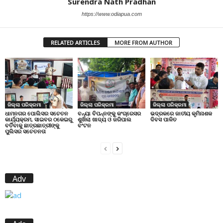
Surendra Nath Pradhan
https://www.odiapua.com
RELATED ARTICLES
MORE FROM AUTHOR
ଜିଲ୍ଲା ପରିକ୍ରମା
ଜିଲ୍ଲା ପରିକ୍ରମା
ଜିଲ୍ଲା ପରିକ୍ରମା
ଧାମନଗର ପୋଲିସର ସଚେତନ
ବନ୍ୟା ବିପନ୍ନଙ୍କୁ କଂଗ୍ରେସର
ଭଦ୍ରକରେ ଜାତୀୟ କୃମିନାଶକ
କାର୍ଯ୍ୟକ୍ରମ, ସାଇବର ଠକେଇରୁ
ଶୁଖିଲା ଖାଦ୍ୟ ଓ ଜରିପାଲ
ଦିବସ ପାଳିତ
ବର୍ତିବାକୁ ଛାତ୍ରଛାତ୍ରୀଙ୍କୁ
ବଂଟନ
ପୁଲିସର ସଚେତନତା
Adv