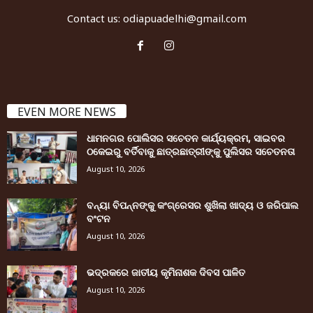
Contact us:
odiapuadelhi@gmail.com
EVEN MORE NEWS
ଧାମନଗର ପୋଲିସର ସଚେତନ କାର୍ଯ୍ୟକ୍ରମ, ସାଇବର
ଠକେଇରୁ ବର୍ତିବାକୁ ଛାତ୍ରଛାତ୍ରୀଙ୍କୁ ପୁଲିସର ସଚେତନତା
August 10, 2026
ବନ୍ୟା ବିପନ୍ନଙ୍କୁ କଂଗ୍ରେସର ଶୁଖିଲା ଖାଦ୍ୟ ଓ ଜରିପାଲ
ବଂଟନ
August 10, 2026
ଭଦ୍ରକରେ ଜାତୀୟ କୃମିନାଶକ ଦିବସ ପାଳିତ
August 10, 2026