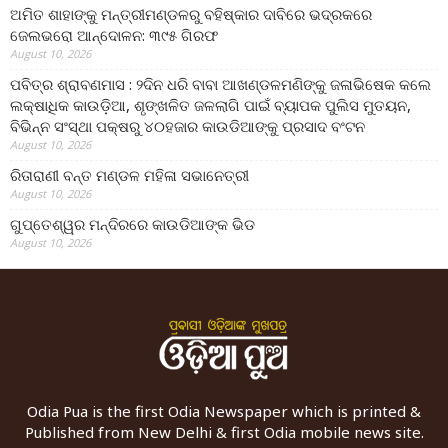
ଅମିତ ଶାହାଙ୍କୁ ମନ୍ତ୍ରୀମଣ୍ଡଳରୁ ବହିଷ୍କାର ଦାବିରେ ଭଦ୍ରକରେ
ଜେଲଭରୋ ଆନ୍ଦୋଳନ: ୩୯୫ ଗିରଫ
August 10, 2026
ପବିତ୍ର ଶ୍ରାବଣମାସ : ୨ଦିନ ଧରି ବାବା ଆଖଣ୍ଡଳମଣିଙ୍କୁ ଜଳାଭିଷେକ କଲେ
ଲକ୍ଷାଧିକ କାଉଡ଼ିଆ, ଶୃଙ୍ଖଳିତ ଜଳଲାଗି ପାଇଁ ବ୍ୟାପକ ପୁଲିସ ମୁତୟନ,
ବିଭିନ୍ନ ସଂସ୍ଥା ପକ୍ଷରୁ ୪୦ହଜାର କାଉଡିଆଙ୍କୁ ପ୍ରସାଦ ବଂଟନ
August 10, 2026
ରିତାରାଣୀ ବନ୍ତ ମଣ୍ଡଳ ମହିଳା ସଭାନେତ୍ରୀ
August 10, 2026
ଗୁପ୍ତେଶ୍ୱର ମନ୍ଦିରରେ କାଉଡିଆଙ୍କ ଭିଡ
August 10, 2026
Odia Pua is the first Odia Newspaper which is printed &
Published from New Delhi & first Odia mobile news site.