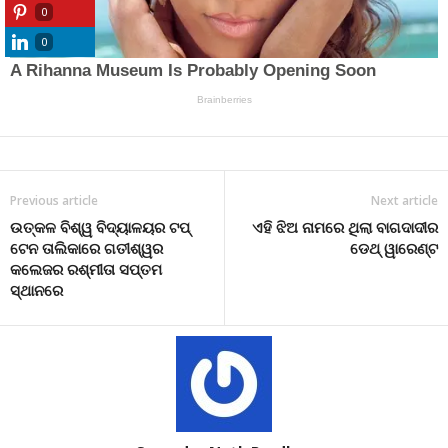
0
0
Previous article
Next article
ଉତ୍କଳ ବିଶ୍ୱ ବିଦ୍ୟାଳୟର ଟପ୍
ଏହି ଝିଅ ନାମରେ ଥିଲା ବାଗଦାଦୀର
ଟେନ ତାଲିକାରେ ଗତୀଶ୍ୱର
ଡେଥ୍ ୱାରେଣ୍ଟ
କଲେଜର ରଶ୍ମୀତା ସପ୍ତମ
ସ୍ଥାନରେ