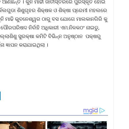
ଣିଛନ୍ତି । କୁନି ମାଢୀ ଜାତୀସ୍ତରରେ ପୁରସ୍କୃତ ହୋଇ
ାର୍କେଲଗୁଡା ଶିଶୁଗୃହର ଶିକ୍ଷକ ଓ ଶିକ୍ଷା ପ୍ରେମୀ ମହଲରେ
ୁନି ମାଢି ଭୁବନେଶ୍ୱର ଠାରୁ ବସ ଯୋଗେ ମାଲକାନଗିରି କୁ
 ପୌରପରିଷଦ ନିର୍ବାହି ଅଧିକାରୀ ଏମ.ନିଳକଠଂ ନାଇଡୁ,
ଲ୍ଲାଶିଶୁ ସୁରକ୍ଷା କମିଟି ବିଭିନ୍ନ ଅନୁଷ୍ଠାନ ପକ୍ଷରୁ
ା ଜ୍ଞାପନ କରାଯାଇଥିଲା ।