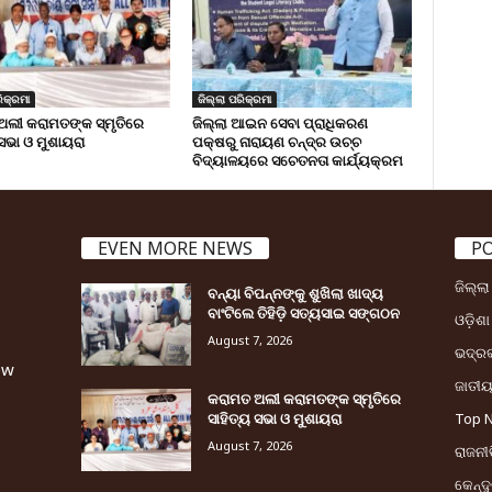
ିକ୍ରମା
ଜିଲ୍ଲା ପରିକ୍ରମା
ଅଲୀ କରାମତଙ୍କ ସ୍ମୃତିରେ
ଜିଲ୍ଲା ଆଇନ ସେବା ପ୍ରାଧିକରଣ
 ସଭା ଓ ମୁଶାୟରା
ପକ୍ଷରୁ ନାରାୟଣ ଚନ୍ଦ୍ର ଉଚ୍ଚ
ବିଦ୍ୟାଳୟରେ ସଚେତନତା କାର୍ଯ୍ୟକ୍ରମ
EVEN MORE NEWS
P
ଜିଲ୍ଲ
ବନ୍ୟା ବିପନ୍ନଙ୍କୁ ଶୁଖିଲା ଖାଦ୍ୟ
ବାଂଟିଲେ ତିହିଡି଼ ସତ୍ୟସାଇ ସଙ୍ଗଠନ
ଓଡ଼ିଶା
August 7, 2026
ଭଦ୍ର
ew
ଜାତୀ
କରାମତ ଅଲୀ କରାମତଙ୍କ ସ୍ମୃତିରେ
ସାହିତ୍ୟ ସଭା ଓ ମୁଶାୟରା
Top 
August 7, 2026
ରାଜନୀତ
କେନ୍ଦ