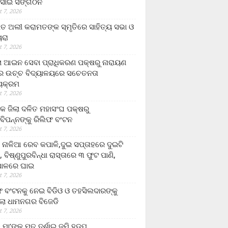
ସାଇ ସଙ୍ଗଠନ
 7, 2026
ତ ଅଲୀ କରାମତଙ୍କ ସ୍ମୃତିରେ ସାହିତ୍ୟ ସଭା ଓ
ୟରା
 7, 2026
ଲା ଆଇନ ସେବା ପ୍ରାଧିକରଣ ପକ୍ଷରୁ ନାରାୟଣ
୍ର ଉଚ୍ଚ ବିଦ୍ୟାଳୟରେ ସଚେତନତା
୍ୟକ୍ରମ
 7, 2026
କ ଜିଲା ଦଳିତ ମହାସଂଘ ପକ୍ଷରୁ
ାବିପନ୍ନଙ୍କୁ ରିଲିଫ ବଂଟନ
 7, 2026
ା ନାଳିଆ ରେବ କପାଳି,ଦୁଇ ସପ୍ତାହରେ ଦୁଇଟି
, ବିଷ୍ଣୁପୁରବିନ୍ଧା ରାସ୍ତାରେ ୩ ଫୁଟ ପାଣି,
ାଳରେ ଘାଇ
 7, 2026
ଫ ବଂଟନକୁ ନେଇ ବିଡିଓ ଓ ତହସିଲଦାରଙ୍କୁ
ଲା ଧାମନଗର ବିଜେଡି
 7, 2026
 ମା’ଙ୍କୁ ମୃତ ଦର୍ଶାଇ ଜମି ହଡ଼ପ