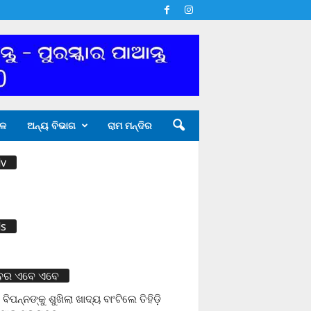
ଳ
ଅନ୍ୟ ବିଭାଗ
ରାମ ମନ୍ଦିର
v
s
ବର ଏବେ ଏବେ
 ବିପନ୍ନଙ୍କୁ ଶୁଖିଲା ଖାଦ୍ୟ ବାଂଟିଲେ ତିହିଡି଼