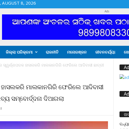
 AUGUST 8, 2026
Ads
ଜିଲ୍ଲା ପରିକ୍ରମା
ରାଜନୀତି
ମନୋରଞ୍ଜନ
ଜୀବନଚର୍ଯ୍ୟା
ଖେ
େ ସ୍ୱର୍ଣ୍ଣପଦକ ହାସଲକରି ମାଲକାନଗିରି ଫେରିଲେ ଆଦିବାସୀ ଛାତ୍ରୀ
Ad
କ ହାସଲକରି ମାଲକାନଗିରି ଫେରିଲେ ଆଦିବାସୀ
Ad
ଭବ୍ୟ ସମ୍ବୋର୍ଦ୍ଦନା ଦିଆଗଲା
61
ଖ
ବନ୍ୟା