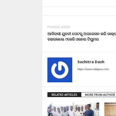
Previous article
ଆଦିବାସୀ ଯୁବତୀ ପେଟରୁ ଅପରେସନ କରି ଡାକ୍
ବାହରକଲେ ୯କେଜି ଓଜନର ଟିୟୁମର
Suchitra Dash
https://www.odiapua.com
RELATED ARTICLES
MORE FROM AUTHOR