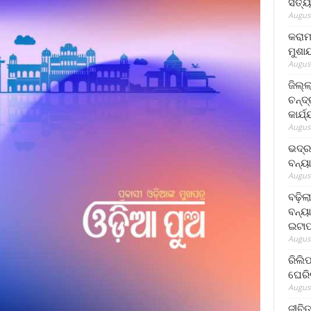
ସତ୍ୟ
August
କରାମ
ମୁଶା
August
ଜିଲ୍
ଚନ୍ଦ
କାର୍ଯ
August
ଭଦ୍ର
ବନ୍ୟ
August
ବଢ଼ିଲ
ବନ୍ୟା
ଇଟାପ
August
ରିଲି
ଘେରି
August
ଜୀବିତ