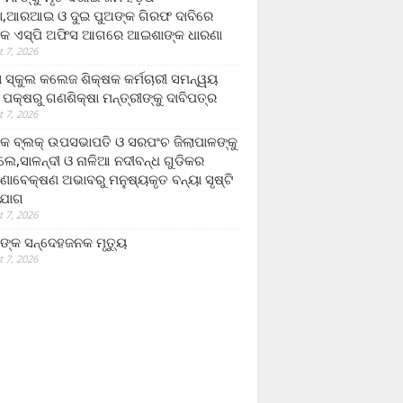
,ଆରଆଇ ଓ ଦୁଇ ପୁଅଙ୍କ ଗିରଫ ଦାବିରେ
କ ଏସ୍‌ପି ଅଫିସ ଆଗରେ ଆଇଶାଙ୍କ ଧାରଣା
 7, 2026
ା ସ୍କୁଲ କଲେଜ ଶିକ୍ଷକ କର୍ମଚାରୀ ସମନ୍ୱୟ
 ପକ୍ଷରୁ ଗଣଶିକ୍ଷା ମନ୍ତ୍ରୀଙ୍କୁ ଦାବିପତ୍ର
 7, 2026
କ ବ୍ଲକ୍ ଉପସଭାପତି ଓ ସରପଂଚ ଜିଲାପାଳଙ୍କୁ
ଲେ,ସାଳନ୍ଦୀ ଓ ନାଳିଆ ନଦୀବନ୍ଧ ଗୁଡିକର
ଣାବେକ୍ଷଣ ଅଭାବରୁ ମନୁଷ୍ୟକୃତ ବନ୍ୟା ସୃଷ୍ଟି
ଯୋଗ
 7, 2026
ଙ୍କ ସନ୍ଦେହଜନକ ମୃତ୍ୟୁ
 7, 2026