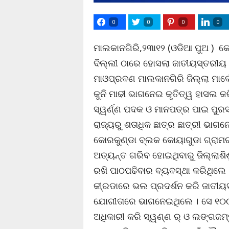
0
0
0
0
ମାଲକାନଗିରି,୨୩ା୧୨ (ଓଡିଆ ପୁଅ ) କେନ
ଦିଲ୍ଲୀ ଠାରେ ହୋସଲା ଜାତୀୟସ୍ତରୀୟ 
ମାଓପ୍ରବଣ ମାଲକାନଗିରି ଜିଲ୍ଲା ମାର୍କ
କୁନି ମାଢୀ ଭାଗନେଇ କୃତିତ୍ୱ ହାସଲ 
ସ୍ୱର୍ଣ୍ଣ ପଦକ ଓ ମାନପତ୍ର ପାଇ ପୁରସ୍
ରାଜ୍ୟରୁ ଶତାଧିକ ଛାତ୍ର ଛାତ୍ରୀ ଭାଗ
କୋରକୁଣ୍ଡା ବ୍ଲକ କୋୟାଗୁଡା ଗ୍ରାମର ଆ
ଅତ୍ୟନ୍ତ ଗରିବ ହୋଇଥିବାରୁ ଜିଲ୍ଲାଶିଶୁ
ରଖି ପାଠପଢିବାର ବ୍ୟବସ୍ଥା କରିଥିଲେ 
କୀ୍ରଡାରେ ଭଲ ପ୍ରଦର୍ଶନ କରି ଜାତୀୟ
ଯୋଗୀତାରେ ଭାଗନେଇଥିଲେ । ସେ ୧୦
ଅଧିକାରୀ କରି ସ୍ୱଣ୍ଣ ର୍ ଓ ଲଙ୍ଗଜମ