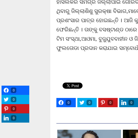
ହାସଲକରି ସମଗ୍ର ଜିଲ୍ଲାପାଇଁ ଗୌରବ ଆ
ଥିବାରୁ ଜିଲ୍ଲାଶିଶୁ ସୁରକ୍ଷା ବିଭାଗ,ମ
ପ୍ରଶଂସାର ପାତ୍ର ହୋଇଛନ୍ତି । ଆଜି କ
ଫେରିଛନ୍ତି । ତାଙ୍କୁ ବସଷ୍ଟାଣ୍ଡ ଠାରେ
ଟିମ ସଂସ୍ଥା,ଆଓମା, ବୁଜୁଯୁବବାହୀନ ଓ ଜି
ଫୁଲତୋଡା ପ୍ରଦାନ କରାଯାଇ ସମ୍ବୋର୍ଧନ
0
0
0
0
0
0
0
0