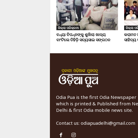
ଜିଲ୍ଲା ପରିକ୍ରମା
ଜିଲ୍ଲା ପର
ବନ୍ୟା ବିପନ୍ନଙ୍କୁ ଶୁଖିଲା ଖାଦ୍ୟ
କରାମତ 
ବାଂଟିଲେ ତିହିଡି଼ ସତ୍ୟସାଇ ସଙ୍ଗଠନ
ସାହିତ୍ୟ
Odia Pua is the first Odia Newspaper
which is printed & Published from N
Delhi & first Odia mobile news site.
Contact us:
odiapuadelhi@gmail.com