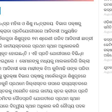
ଘଟଣା
ଭଦ୍ର
August
ଓଡ଼ିଶ
୍ଦ୍ର ମହିଳା ଓ ଶିଶୁ ମନ୍ତ୍ରାଳୟ ବିଭାଗ ପକ୍ଷରୁ
ସମିତି
କ୍ରାଡା ପ୍ରତିଯୋଗୀତାରେ ଆଦିବାସୀ ଅଧ୍ୟୁଷିତ
August
େଲଗୁଡା ଶିଶୁଗୃହର ୭ମ ଶ୍ରେଣୀ ଗରିବ ଆଦିବାସୀ ଛାତ୍ରୀ
ଭଦ୍ର
ଭେଟି
କରି ଜାତୀୟସ୍ତରରେ ପ୍ରଥମ ସ୍ଥାନ ଅଧିକାରକରି
ରକ୍ଷ
କୃତ ହୋଇଛନ୍ତି । ଏହି ପ୍ରତି ଯୋଗୀତାରେ ବିଭିନ୍ନ
ଅଭି
August
ନେଇଥିଲେ । ସେମାନଙ୍କୁ ମଧ୍ୟରୁ ମାଲକାନଗିରି ଜିଲ୍ଲା
ଯୁବକ
ଦିବାସୀ କସା ମାଢୀଙ୍କ ଝିଅ କୁନିମାଢି ତାଙ୍କ ପରିବା
August
 ସୁରକ୍ଷା ବିଭାଗ ପକ୍ଷରୁ ମାର୍କେଲଗୁଡା ଶିଶୁଗୃହରେ
।କୁନି ପ୍ରଥମେ ଜିଲ୍ଲାସ୍ତର ତାପରେ ରାଜ୍ୟସ୍ତରରେ
ସ୍ତରକୁ ମନୋନିତ ହୋଇ ଜାତୀୟ ସ୍ତର କ୍ରୀଡା ପ୍ରତି
୦ମିଟର ଦୌଡପ୍ରତି ଯୋଗତୀରେ ପ୍ରଥମ ସ୍ଥାନ
୍ପରେ ଦିତ୍ୱୀୟ ସ୍ଥାନ ଅଧିକାର କରି ରୌପ୍ୟ ପଦକ