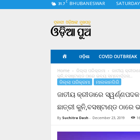
C
BHUBANESWAR
SATURDAY,
31.7
O
d
i
a
p
u
a
ଓଡ଼ିଶା
COVID OUTBREAK
.
c
Home
ଜିଲ୍ଲା ପରିକ୍ରମା
ଜାତୀୟ କ୍ରୀଡାର
o
କୁନି,ବସଷ୍ଟାଣ୍ଡ ଠାରେ ଭବ୍ୟ ସମ୍ବୋର୍ଦ୍ଦନା...
m
ଜିଲ୍ଲା ପରିକ୍ରମା
ମାଲକାନଗିରି
ଜାତୀୟ କ୍ରୀଡାରେ ସ୍ୱର୍ଣ୍ଣପଦ
ଛାତ୍ରୀ କୁନି,ବସଷ୍ଟାଣ୍ଡ ଠାରେ 
By
Suchitra Dash
-
December 23, 2019
1