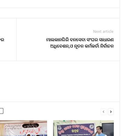
Next article
ତର
ମାଲକାନଗିରି ବନସେବା ସଂଘର ସାଧାରଣ
ଅଧିବେଶନ,ଓ ନୂତନ କର୍ମକର୍ତା ନିର୍ବାଚନ