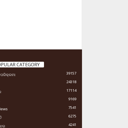
OPULAR CATEGORY
39157
ା ପରିକ୍ରମା
24318
17114
କ
9169
ୟ
7541
News
6275
ି
4241
ୁଝର