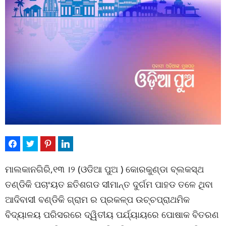
ମାଲକାନଗିରି,୧୩ ।୨ (ଓଡିଆ ପୁଅ ) କୋରକୁଣ୍ଡା ବ୍ଲକସ୍ଥ
ତଣ୍ଡିକି ପଚାଂୟତ ଛତିଶଗଡ ସୀମାନ୍ତ ଦୁର୍ଗମ ପାହଡ ତଳେ ଥିବା
ଆଦିବାସୀ ବଣ୍ଡିକି ଗ୍ରାମ ର ପ୍ରକଳ୍ପ ଉଚ୍ଚପ୍ରାଥମିକ
ବିଦ୍ୟାଳୟ ପରିସରରେ ଦ୍ୱିତୀୟ ପର୍ଯ୍ୟାୟରେ ପୋଷାକ ବିତରଣ