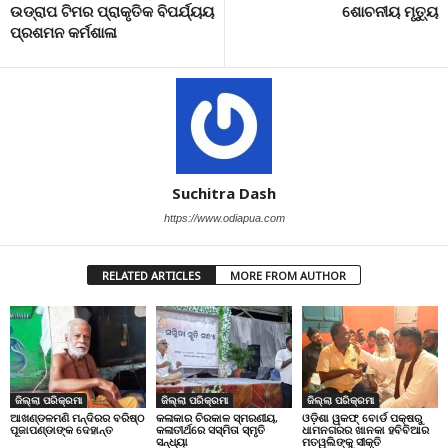
ଉଡ୍ରାପ ଟିମର ପ୍ରାକୃତିକ ବିପର୍ଯ୍ୟୟ
ଶୋଚନୀୟ ମୃତ୍ୟୁ
ପ୍ରଶମନ କର୍ମଶାଳା
Suchitra Dash
https://www.odiapua.com
RELATED ARTICLES
MORE FROM AUTHOR
ଜିଲ୍ଲା ପରିକ୍ରମା
ଜିଲ୍ଲା ପରିକ୍ରମା
ଜିଲ୍ଲା ପରିକ୍ରମା
ଆଖଣ୍ଡଳମଣି ମନ୍ଦିରର ବରିଷ୍ଠ
କଳାକାର ଚିରକାଳ ସ୍ମରଣୀୟ,
ଓଡ଼ିଶା ୱକଫ୍ ବୋର୍ଡ ପକ୍ଷରୁ
ପୂଜାପଣ୍ଡାଙ୍କ ଦେହାନ୍ତ
କଳାତୀର୍ଥରେ ସସ୍ମିତା ସ୍ମୃତି
ଧାମନଗରର ଖାନକା ହବିବିଆର
ସନ୍ଧ୍ୟା
ମତୱଲିଙ୍କୁ ସୀକୃତି