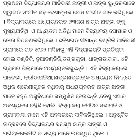
ପ୍ରଥମେ ବିଦ୍ୟାଳୟର ଆଦିବାସୀ ଛାତ୍ରୀ ଓ ଛାତ୍ର ସୁନ୍ଦରଭାବେ
ସ୍ୱାଗତ ସଂଗୀତ ସହ ଦେଶାତ୍ମକ ବୋଧ ସଂଗୀତ ଗାନ କରିଥିଲେ
। ବିଦ୍ୟାଳୟରେ ଅଧ୍ୟୟନରତ ୬୩ଜଣ ଛାଚ୍ର ଛାତ୍ରୀ ଙ୍କୁ
ମୁଖ୍ୟଅତିଥି ଓ ଅନ୍ୟତମ ଅତିଥି ମାନେ ବିଦ୍ୟାଳୟ ପୋଷାକ ଓ
ଜୋତା ବିତରଣକରିଥିଲେ । ଛତିଶଗଡ ସୀମାନ୍ତ ବଣ୍ଡିକି ଆଦିବାସୀ
ଗ୍ରାମରେ ଗତ ୧୯୬୨ ମସିହାରୁ ଏହି ବିଦ୍ୟାଳୟଟି ପ୍ରତିଷ୍ଟା
ହୋଇ ବଣ୍ଡିକି, ନୁଆବଣ୍ଡିକି,ତଙ୍ଗଗୁଡା, ଧାଙ୍ଗଡାବାଟା, ୪ଟି
ଗ୍ରାମର ପିଲାମାନେ ଅଧ୍ୟୟନକରୁଛନ୍ତି । ଏହି ବିଦ୍ୟାଳୟରେ
ପାଚେରୀ, କ୍ରୀଡାପଡିଆ,ଛାତ୍ରଛାତ୍ରୀଙ୍କ ଅଧ୍ୟୟନ ନିମନ୍ତେ
ଅଧିକ ଶ୍ରେଣୀଗୃହର ନଥିବାରୁ ଅଧ୍ୟୟନରତ ଛାତ୍ର ଛାତ୍ରୀ
ମାନେ ବହୁତ ଅସୁବିଧାରେ ସମ୍ମୁଖିନ ହେଉଛନ୍ତି ,ତେଣୁ ଏହାର
ଅବଶ୍ୟକତା ରହିଛି ବୋଲି ବିଦ୍ୟାଳୟ କମିଟିର ସଭାପତି ଓ
ଗ୍ରାମବାସୀ ମାନେ ଏହି ଅବସରରେ ଦାବିକରିଥିଲେ । ଅନୁଷ୍ଟିତ
ଉତ୍ସବରେ ବିଦ୍ୟାଳୟର ସମସ୍ଥ ଛାତ୍ର ଛାତ୍ରୀ ଓ
ପରିଚାଳନାକମିଟି ର ସଭ୍ୟ ମାନେ ଉପସ୍ଥିତ ଥିଲେ ।