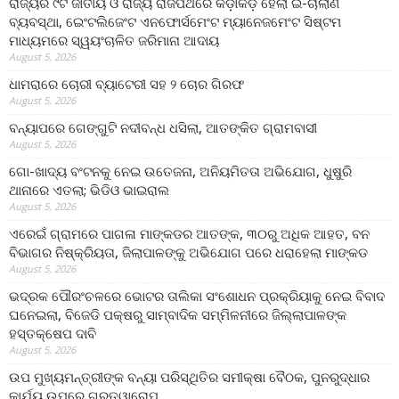
ରାଜ୍ୟର ୯ଟି ଜାତୀୟ ଓ ରାଜ୍ୟ ରାଜପଥରେ କଡ଼ାକଡ଼ି ହେଲା ଇ-ଚାଲାଣ
ବ୍ୟବସ୍ଥା, ଇେଂଟଲିଜେଂଟ ଏନଫୋର୍ସମେଂଟ ମ୍ୟାନେଜମେଂଟ ସିଷ୍ଟମ
ମାଧ୍ୟମରେ ସ୍ୱୟଂଚାଳିତ ଜରିମାନା ଆଦାୟ
August 5, 2026
ଧାମରାରେ ଚୋରୀ ବ୍ୟାଟେରୀ ସହ ୨ ଚୋର ଗିରଫ
August 5, 2026
ବନ୍ୟାପରେ ଗେଙ୍ଗୁଟି ନଦୀବନ୍ଧ ଧସିଲା, ଆତଙ୍କିତ ଗ୍ରାମବାସୀ
August 5, 2026
ଗୋ-ଖାଦ୍ୟ ବଂଟନକୁ ନେଇ ଉତେଜନା, ଅନିୟମିତତା ଅଭିଯୋଗ, ଧୁଷୁରି
ଥାନାରେ ଏତଲା; ଭିଡିଓ ଭାଇରାଲ
August 5, 2026
ଏରେଇଁ ଗ୍ରାମରେ ପାଗଳା ମାଙ୍କଡର ଆତଙ୍କ, ୩୦ରୁ ଅଧିକ ଆହତ, ବନ
ବିଭାଗର ନିଷ୍କ୍ରିୟତା, ଜିଲାପାଳଙ୍କୁ ଅଭିଯୋଗ ପରେ ଧରାହେଲା ମାଙ୍କଡ
August 5, 2026
ଭଦ୍ରକ ପୌରଂଚଳରେ ଭୋଟର ତାଲିକା ସଂଶୋଧନ ପ୍ରକ୍ରିୟାକୁ ନେଇ ବିବାଦ
ଘନେଇଲା, ବିଜେଡି ପକ୍ଷରୁ ସାମ୍ବାଦିକ ସମ୍ମିଳନୀରେ ଜିଲ୍ଲାପାଳଙ୍କ
ହସ୍ତକ୍ଷେପ ଦାବି
August 5, 2026
ଉପ ମୁଖ୍ୟମନ୍ତ୍ରୀଙ୍କ ବନ୍ୟା ପରିସ୍ଥିତିର ସମୀକ୍ଷା ବୈଠକ, ପୁନରୁଦ୍ଧାର
କାର୍ଯ୍ୟ ଉପରେ ଗୁରୁତ୍ୱାରୋପ