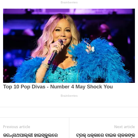
Previous article
Next article
ଜଗନ୍ନାଥପାଲ୍ଲୀ ହାଇସ୍କୁଲରେ
ଟ୍ରକ୍ ଧକ୍କାରେ ବାଇକ ଚାଳକଙ୍କ