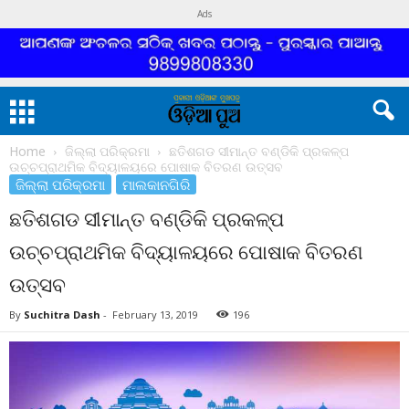
Ads
Home
ଜିଲ୍ଲା ପରିକ୍ରମା
ଛତିଶଗଡ ସୀମାନ୍ତ ବଣ୍ଡିକି ପ୍ରକଳ୍ପ
ଉଚ୍ଚପ୍ରାଥମିକ ବିଦ୍ୟାଳୟରେ ପୋଷାକ ବିତରଣ ଉତ୍ସବ
ଜିଲ୍ଲା ପରିକ୍ରମା
ମାଲକାନଗିରି
ଛତିଶଗଡ ସୀମାନ୍ତ ବଣ୍ଡିକି ପ୍ରକଳ୍ପ
ଉଚ୍ଚପ୍ରାଥମିକ ବିଦ୍ୟାଳୟରେ ପୋଷାକ ବିତରଣ
ଉତ୍ସବ
By
Suchitra Dash
-
February 13, 2019
196