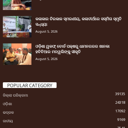
କଳାକାର ଚିରକାଳ ସ୍ମରଣୀୟ, କଳାତୀର୍ଥରେ ସସ୍ମିତା ସ୍ମୃତି
ସନ୍ଧ୍ୟା
August 5, 2026
ଓଡ଼ିଶା ୱକଫ୍ ବୋର୍ଡ ପକ୍ଷରୁ ଧାମନଗରର ଖାନକା
ହବିବିଆର ମତୱଲିଙ୍କୁ ସୀକୃତି
August 5, 2026
POPULAR CATEGORY
39135
ଜିଲ୍ଲା ପରିକ୍ରମା
24318
ଓଡ଼ିଶା
17092
ଭଦ୍ରକ
9169
ଜାତୀୟ