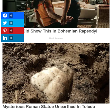
0
0
0
0