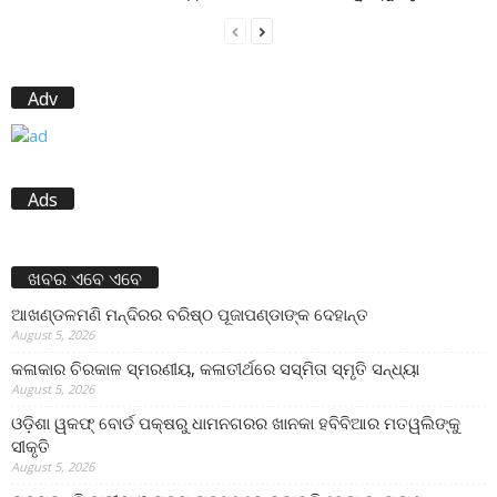
Adv
Ads
ଖବର ଏବେ ଏବେ
ଆଖଣ୍ଡଳମଣି ମନ୍ଦିରର ବରିଷ୍ଠ ପୂଜାପଣ୍ଡାଙ୍କ ଦେହାନ୍ତ
August 5, 2026
କଳାକାର ଚିରକାଳ ସ୍ମରଣୀୟ, କଳାତୀର୍ଥରେ ସସ୍ମିତା ସ୍ମୃତି ସନ୍ଧ୍ୟା
August 5, 2026
ଓଡ଼ିଶା ୱକଫ୍ ବୋର୍ଡ ପକ୍ଷରୁ ଧାମନଗରର ଖାନକା ହବିବିଆର ମତୱଲିଙ୍କୁ
ସୀକୃତି
August 5, 2026