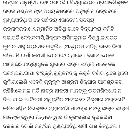
ଉତ୍ସବ ଅନୁଷ୍ଟିତ ହୋଇଯାଇଛି । ବିଦ୍ୟାଳୟର ପ୍ରଧାନଶିକ୍ଷକ
ତାରକ ମଣ୍ଡଳ ଙ୍କ ଅଧ୍ୟକ୍ଷତାରେ ଅନୁଷ୍ଟିତ ଉତ୍ସବରେ
ମୁଖ୍ୟଅତିଥି ଭାବେ ସାହିତ୍ୟଏକାଡେମୀ ସଦସ୍ୟ
ରତ୍ନାକରଦାଶ,ସମ୍ମାନିତ ଅତିଥି ଭାବେ ବିଦ୍ୟାଳୟ କମିଟି
ସଭାପତି ଦେବାକବାସି,ଶିକ୍ଷକ ଅସିମକୁମାର ବିଶ୍ୱାଳ,ସରତ
କୁମାର ସାହୁ,ଜୟସେନ ଉଦୁଲିଆ,ଅନ୍ୟତମ ଅତିଥି ଭାବେ ଭିମା
ପଡିଆମି,ଇର୍ମା କବାସୀ ଯୋଗଦେଇ ଥିଲେ । ବିଜ୍ଞାନ ଯେତେ
ଆଗେଇଛି,ଅତ୍ୟାଧୁନିକ ଯୁଗରେ ଛାତ୍ର ଛାତ୍ରୀ ମାନେ ନିଜ
ପରମ୍ପରା,ଭାଷା ସଂସ୍କୃତି,ଗୁରୁଜନଙ୍କୁ ଭକ୍ତି କରିବା ଧିରେ ଧିରେ
ଭୁଲିଗଲେଣି,ଏବେବି ଗୁରୁକୁଳ ଆଶ୍ରମ ଶିକ୍ଷାର ଆବଶ୍ୟକତା
ରହିଛି,କୋମଳ ମତି ଛାତ୍ର ଛାତ୍ରୀ ମାନଙ୍କୁ ଉତମଶିକ୍ଷାଦାନ
ଦିଆ ଯାଇ ଆଦିବାସୀ ଅଧ୍ୟିଷିତ ଅଚଂଳରେ ଶିକ୍ଷାର ଅଗ୍ରଗତି
କରିବାସହିତ ନିରକ୍ଷର ଗ୍ରାମବାସି ମାନଙ୍କ ମନରୁ ଛାତ୍ର ଛାତ୍ରୀ
ମାନଙ୍କ ଦ୍ୱାରା ଅନ୍ଧବିଶ୍ୱାସ ଓ କୁସଂସ୍କାର ଦୂରକରିବା
ଦରକାର ବୋଲି ମଚାଂସିନ ମୁଖ୍ୟଅତିଥି ଶ୍ରୀ ଦାଶ କିହଥିଲେ ।