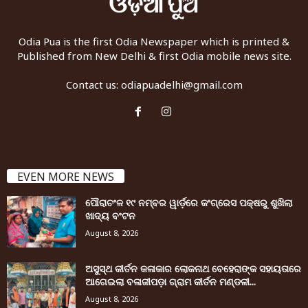
Odia Pua is the first Odia Newspaper which is printed &
Published from New Delhi & first Odia mobile news site.
Contact us:
odiapuadelhi@gmail.com
EVEN MORE NEWS
ପୌରାଚଂଳ ୧୯ ନମ୍ବର ୱାର୍ଡ଼ରେ କଂଗ୍ରେସ ପକ୍ଷରୁ ଶୁଖିଲା
ଖାଦ୍ୟ ବଂଟନ
August 8, 2026
ଅସୁସ୍ଥ କୀର୍ତନ କଳାକାର ଲୋକନାଥ ବେହେରାଙ୍କ ସହାୟତାରେ
ଆଗେଇଲା ବଳାଜୀପଡ଼ା ଗ୍ରାମ କୀର୍ତନ ମଣ୍ଡଳୀ...
August 8, 2026