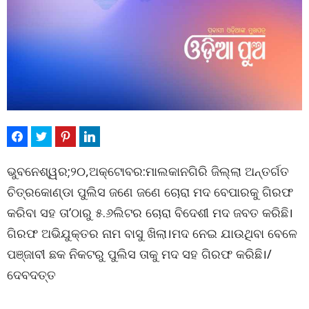
ଭୁବନେଶ୍ୱର;୨୦,ଅକ୍ଟୋବର:ମାଲକାନଗିରି ଜିଲ୍ଲା ଅନ୍ତର୍ଗତ
ଚିତ୍ରକୋଣ୍ଡା ପୁଲିସ ଜଣେ ଜଣେ ଚୋରା ମଦ ବେପାରକୁ ଗିରଫ
କରିବା ସହ ତା’ଠାରୁ ୫.୬ଲିଟର ଚୋରା ବିଦେଶୀ ମଦ ଜବତ କରିଛି।
ଗିରଫ ଅଭିଯୁକ୍ତର ନାମ ବାସୁ ଖିଲା।ମଦ ନେଇ ଯାଉଥିବା ବେଳେ
ପଞ୍ଜାବୀ ଛକ ନିକଟରୁ ପୁଲିସ ତାକୁ ମଦ ସହ ଗିରଫ କରିଛି।/
ଦେବଦତ୍ତ