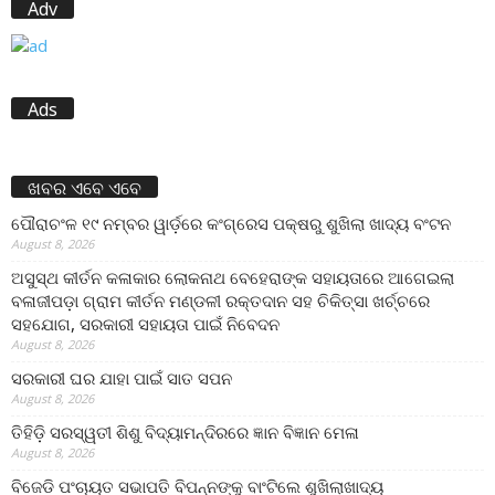
Adv
Ads
ଖବର ଏବେ ଏବେ
ପୌରାଚଂଳ ୧୯ ନମ୍ବର ୱାର୍ଡ଼ରେ କଂଗ୍ରେସ ପକ୍ଷରୁ ଶୁଖିଲା ଖାଦ୍ୟ ବଂଟନ
August 8, 2026
ଅସୁସ୍ଥ କୀର୍ତନ କଳାକାର ଲୋକନାଥ ବେହେରାଙ୍କ ସହାୟତାରେ ଆଗେଇଲା
ବଳାଜୀପଡ଼ା ଗ୍ରାମ କୀର୍ତନ ମଣ୍ଡଳୀ ରକ୍ତଦାନ ସହ ଚିକିତ୍ସା ଖର୍ଚ୍ଚରେ
ସହଯୋଗ, ସରକାରୀ ସହାୟତା ପାଇଁ ନିବେଦନ
August 8, 2026
ସରକାରୀ ଘର ଯାହା ପାଇଁ ସାତ ସପନ
August 8, 2026
ତିହିଡି଼ ସରସ୍ୱତୀ ଶିଶୁ ବିଦ୍ୟାମନ୍ଦିରରେ ଜ୍ଞାନ ବିଜ୍ଞାନ ମେଳା
August 8, 2026
ବିଜେଡି ପଂଚାୟତ ସଭାପତି ବିପନ୍ନଙ୍କୁ ବାଂଟିଲେ ଶୁଖିଲାଖାଦ୍ୟ