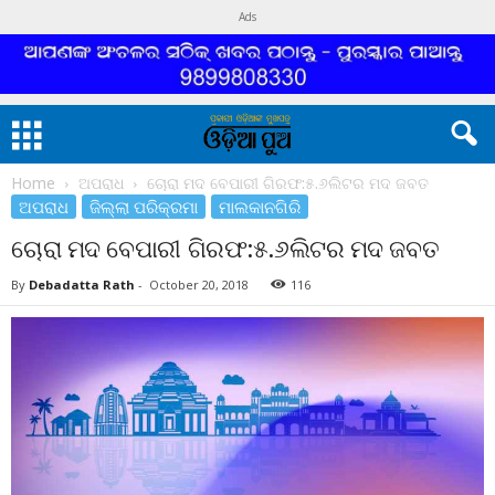
Ads
Home
ଅପରାଧ
ଚୋରା ମଦ ବେପାରୀ ଗିରଫ:୫.୬ଲିଟର ମଦ ଜବତ
ଅପରାଧ
ଜିଲ୍ଲା ପରିକ୍ରମା
ମାଲକାନଗିରି
ଚୋରା ମଦ ବେପାରୀ ଗିରଫ:୫.୬ଲିଟର ମଦ ଜବତ
By
Debadatta Rath
-
October 20, 2018
116