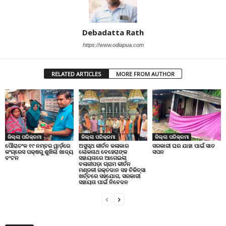
Debadatta Rath
https://www.odiapua.com
RELATED ARTICLES
MORE FROM AUTHOR
ଜିଲ୍ଲା ପରିକ୍ରମା
ଜିଲ୍ଲା ପରିକ୍ରମା
ଜିଲ୍ଲା ପରିକ୍ରମା
ପୌରାଚଂଳ ୧୯ ନମ୍ବର ୱାର୍ଡ଼ରେ
ଅସୁସ୍ଥ କୀର୍ତନ କଳାକାର
ସରକାରୀ ଘର ଯାହା ପାଇଁ ସାତ
କଂଗ୍ରେସ ପକ୍ଷରୁ ଶୁଖିଲା ଖାଦ୍ୟ
ଲୋକନାଥ ବେହେରାଙ୍କ
ସପନ
ବଂଟନ
ସହାୟତାରେ ଆଗେଇଲା
ବଳାଜୀପଡ଼ା ଗ୍ରାମ କୀର୍ତନ
ମଣ୍ଡଳୀ ରକ୍ତଦାନ ସହ ଚିକିତ୍ସା
ଖର୍ଚ୍ଚରେ ସହଯୋଗ, ସରକାରୀ
ସହାୟତା ପାଇଁ ନିବେଦନ