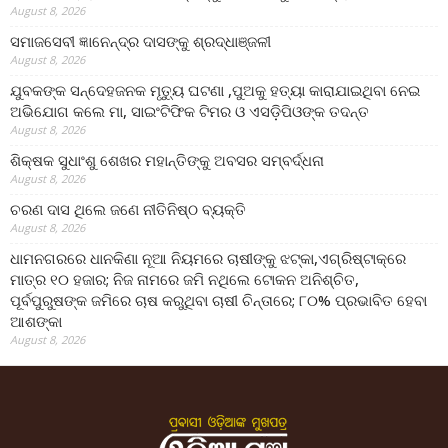
August 8, 2026
ସମାଜସେବୀ ଜ୍ଞାନେନ୍ଦ୍ର ଦାସଙ୍କୁ ଶ୍ରଦ୍ଧାଞ୍ଜଳୀ
August 8, 2026
ଯୁବକଙ୍କ ସନ୍ଦେହଜନକ ମୃତ୍ୟୁ ଘଟଣା ,ପୁଅକୁ ହତ୍ୟା କାରାଯାଇଥିବା ନେଇ
ଅଭିଯୋଗ କଲେ ମା, ସାଇଂଟିଫିକ ଟିମର ଓ ଏସଡ଼ିପିଓଙ୍କ ତଦନ୍ତ
August 8, 2026
ଶିକ୍ଷକ ସୁଧାଂଶୁ ଶେଖର ମହାନ୍ତିଙ୍କୁ ଅବସର ସମ୍ବର୍ଦ୍ଧନା
August 8, 2026
ଚରଣ ଦାସ ଥିଲେ ଜଣେ ନୀତିନିଷ୍ଠ ବ୍ୟକ୍ତି
August 8, 2026
ଧାମନଗରରେ ଧାନକିଣା ନୂଆ ନିୟମରେ ଚାଷୀଙ୍କୁ ଝଟ୍‌କା,ଏଗ୍ରିଷ୍ଟାକ୍‌ରେ
ମାତ୍ର ୧୦ ହଜାର; ନିଜ ନାମରେ ଜମି ନଥିଲେ ଟୋକନ ଅନିଶ୍ଚିତ,
ପୂର୍ବପୁରୁଷଙ୍କ ଜମିରେ ଚାଷ କରୁଥିବା ଚାଷୀ ଚିନ୍ତାରେ; ୮୦% ପ୍ରଭାବିତ ହେବା
ଆଶଙ୍କା
August 8, 2026