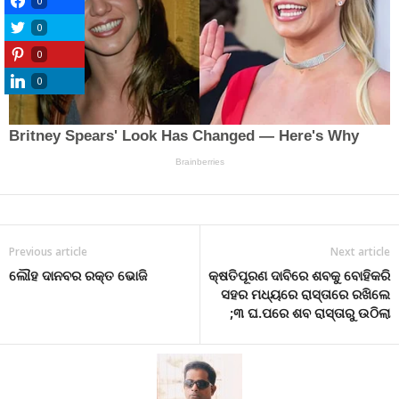
0
0
0
0
Previous article
Next article
ଲୌହ ଦାନବର ରକ୍ତ ଭୋଜି
କ୍ଷତିପୂରଣ ଦାବିରେ ଶବକୁ ବୋହିକରି
ସହର ମଧ୍ୟରେ ରାସ୍ତାରେ ରଖିଲେ
;୩ ଘ.ପରେ ଶବ ରାସ୍ତାରୁ ଉଠିଲା