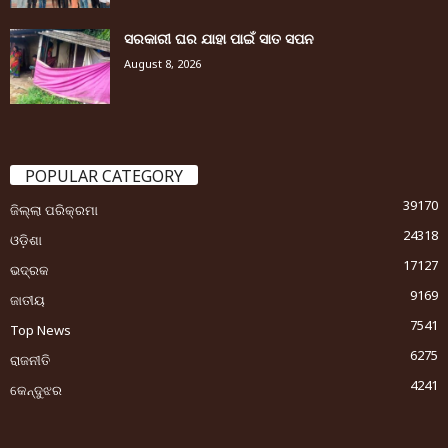
ସରକାରୀ ଘର ଯାହା ପାଇଁ ସାତ ସପନ
August 8, 2026
POPULAR CATEGORY
39170
ଜିଲ୍ଲା ପରିକ୍ରମା
24318
ଓଡ଼ିଶା
17127
ଭଦ୍ରକ
9169
ଜାତୀୟ
7541
Top News
6275
ରାଜନୀତି
4241
କେନ୍ଦୁଝର