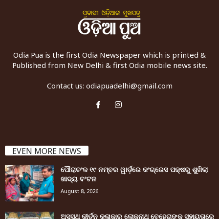
Odia Pua is the first Odia Newspaper which is printed &
Published from New Delhi & first Odia mobile news site.
Contact us:
odiapuadelhi@gmail.com
EVEN MORE NEWS
ପୌରାଚଂଳ ୧୯ ନମ୍ବର ୱାର୍ଡ଼ରେ କଂଗ୍ରେସ ପକ୍ଷରୁ ଶୁଖିଲା
ଖାଦ୍ୟ ବଂଟନ
August 8, 2026
ଅସୁସ୍ଥ କୀର୍ତନ କଳାକାର ଲୋକନାଥ ବେହେରାଙ୍କ ସହାୟତାରେ