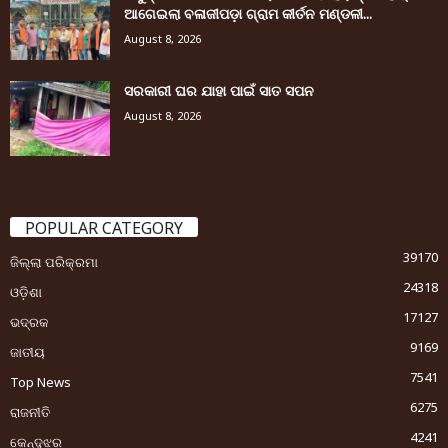
ଆଗେଇଲା ବଳାଜୀପଡ଼ା ଗ୍ରାମ କୀର୍ତନ ମଣ୍ଡଳୀ...
August 8, 2026
ସରକାରୀ ଘର ଯାହା ପାଇଁ ସାତ ସପନ
August 8, 2026
POPULAR CATEGORY
39170
ଜିଲ୍ଲା ପରିକ୍ରମା
24318
ଓଡ଼ିଶା
17127
ଭଦ୍ରକ
9169
ଜାତୀୟ
7541
Top News
6275
ରାଜନୀତି
4241
କେନ୍ଦୁଝର