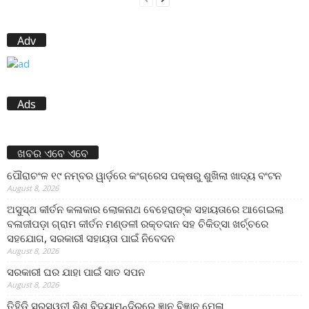
Adv
Ads
ଖବର ଏବେ ଏବେ
ପୌରାଚଂଳ ୧୯ ନମ୍ବର ୱାର୍ଡ଼ରେ କଂଗ୍ରେସ ପକ୍ଷରୁ ଶୁଖିଲା ଖାଦ୍ୟ ବଂଟନ
August 8, 2026
ଅସୁସ୍ଥ କୀର୍ତନ କଳାକାର ଲୋକନାଥ ବେହେରାଙ୍କ ସହାୟତାରେ ଆଗେଇଲା
ବଳାଜୀପଡ଼ା ଗ୍ରାମ କୀର୍ତନ ମଣ୍ଡଳୀ ରକ୍ତଦାନ ସହ ଚିକିତ୍ସା ଖର୍ଚ୍ଚରେ
ସହଯୋଗ, ସରକାରୀ ସହାୟତା ପାଇଁ ନିବେଦନ
August 8, 2026
ସରକାରୀ ଘର ଯାହା ପାଇଁ ସାତ ସପନ
August 8, 2026
ତିହିଡି଼ ସରସ୍ୱତୀ ଶିଶୁ ବିଦ୍ୟାମନ୍ଦିରରେ ଜ୍ଞାନ ବିଜ୍ଞାନ ମେଳା