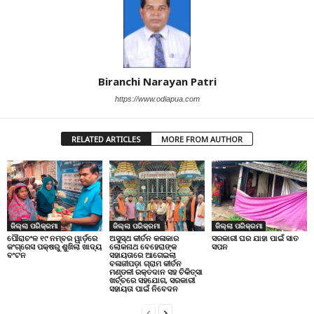
Biranchi Narayan Patri
https://www.odiapua.com
RELATED ARTICLES
MORE FROM AUTHOR
ଜିଲ୍ଲା ପରିକ୍ରମା
ଜିଲ୍ଲା ପରିକ୍ରମା
ଜିଲ୍ଲା ପରିକ୍ରମା
ପୌରାଚଂଳ ୧୯ ନମ୍ବର ୱାର୍ଡ଼ରେ
ଅସୁସ୍ଥ କୀର୍ତନ କଳାକାର
ସରକାରୀ ଘର ଯାହା ପାଇଁ ସାତ
କଂଗ୍ରେସ ପକ୍ଷରୁ ଶୁଖିଲା ଖାଦ୍ୟ
ଲୋକନାଥ ବେହେରାଙ୍କ
ସପନ
ବଂଟନ
ସହାୟତାରେ ଆଗେଇଲା
ବଳାଜୀପଡ଼ା ଗ୍ରାମ କୀର୍ତନ
ମଣ୍ଡଳୀ ରକ୍ତଦାନ ସହ ଚିକିତ୍ସା
ଖର୍ଚ୍ଚରେ ସହଯୋଗ, ସରକାରୀ
ସହାୟତା ପାଇଁ ନିବେଦନ