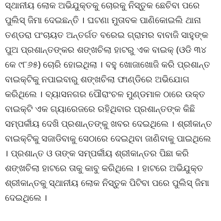
ସ୍ଥାନୀୟ ଲୋକ ଅଭିଯୁକ୍ତକୁ ଚୋରକୁ ନିସ୍ତୁକ ଛେଚିବା ପରେ
ପୁଲିସ୍ ଜିମା ଦେଇଛନ୍ତି । ଘଟଣା ମୁତାବକ ପାଣିକୋଇଲି ଥାନା
ତଣ୍ଡରା ପଂଚାୟତ ଅନ୍ତର୍ଗତ ବରେଇ ଗ୍ରାମର ବାବାଜି ସାହୁଙ୍କ
ପୁଅ ପ୍ରଶାନ୍ତଙ୍କର ଶଙ୍ଖଚିଲା ହାଟରୁ ଏକ ବାଇକ୍ (ଓଡି ୩୪
କେ ୯୮୬୫) ଚୋରି ହୋଇଥିଲା । ବହୁ ଖୋଜାଖୋଜି କରି ପ୍ରଶାନ୍ତ
ବାଇକ୍‌ଟିକୁ ନପାଇବାରୁ ଶଙ୍ଖଚିଲା ଫାଣ୍ଡିରେ ଅଭିଯୋଗ
କରିଥିଲେ । ବ୍ୟାସନଗର ପୌରାଂଚଳ ମୁଣ୍ଡମାଳ ଠାରେ ଉକ୍ତ
ବାଇକ୍‌ଟି ଏକ ଗ୍ୟାରେଜରେ ରହିଥିବାର ପ୍ରଶାନ୍ତଙ୍କ କିଛି
ସମ୍ପର୍କୀୟ ଦେଖି ପ୍ରଶାନ୍ତଙ୍କୁ ଖବର ଦେଇଥିଲେ । ଶ୍ରୀକାନ୍ତ
ବାଇକ୍‌ଟିକୁ ସଜାଡିବାକୁ ସେଠାରେ ଦେଇଥିବା ଜାଣିବାକୁ ପାଇଥିଲେ
। ପ୍ରଶାନ୍ତ ଓ ତାଙ୍କ ସମ୍ପର୍କୀୟ ଶ୍ରୀକାନ୍ତର ପିଛା କରି
ଶଙ୍ଖଚିଲା ହାଟରେ ତାକୁ କାବୁ କରିଥିଲେ । ହାଟରେ ଅଭିଯୁକ୍ତ
ଶ୍ରୀକାନ୍ତକୁ ସ୍ଥାନୀୟ ଲୋକ ନିସ୍ତୁକ ପିଟିବା ପରେ ପୁଲିସ୍ ଜିମା
ଦେଇଥିଲେ ।