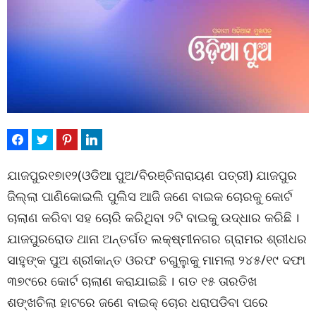
ଯାଜପୁର୧୭ା୧୨(ଓଡିଆ ପୁଅ/ବିରଞ୍ଚିନାରାୟଣ ପତ୍ରୀ) ଯାଜପୁର
ଜିଲ୍ଲା ପାଣିକୋଇଲି ପୁଲିସ ଆଜି ଜଣେ ବାଇକ ଚୋରକୁ କୋର୍ଟ
ଚାଲାଣ କରିବା ସହ ଚୋରି କରିଥିବା ୨ଟି ବାଇକୁ ଉଦ୍ଧାର କରିଛି ।
ଯାଜପୁରରୋଡ ଥାନା ଅନ୍ତର୍ଗତ ଲକ୍ଷ୍ମୀନଗର ଗ୍ରାମର ଶ୍ରୀଧର
ସାହୁଙ୍କ ପୁଅ ଶ୍ରୀକାନ୍ତ ଓରଫ ଚଗୁଲୁକୁ ମାମଲା ୨୪୫/୧୯ ଦଫା
୩୭୯ରେ କୋର୍ଟ ଚାଲାଣ କରାଯାଇଛି । ଗତ ୧୫ ତାରତିଖ
ଶଙ୍ଖଚିଲା ହାଟରେ ଜଣେ ବାଇକ୍ ଚୋର ଧରାପଡିବା ପରେ