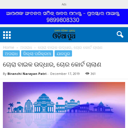
Ads
Home
ଅପରାଧ
ଚୋରା ବାଇକ ଉଦ୍ଧାର, ଚୋର କୋର୍ଟ ଚାଲାଣ
ଅପରାଧ
ଜିଲ୍ଲା ପରିକ୍ରମା
ଯାଜପୁର
ଚୋରା ବାଇକ ଉଦ୍ଧାର, ଚୋର କୋର୍ଟ ଚାଲାଣ
By
Biranchi Narayan Patri
-
December 17, 2019
361