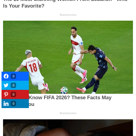
0
0
0
0