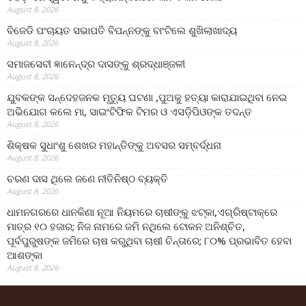
August 8, 2026
ବିଜେଡି ପଂଚାୟତ ସଭାପତି ବିପନ୍ନଙ୍କୁ ବାଂଟିଲେ ଶୁଖିଲାଖାଦ୍ୟ
August 8, 2026
ସମାଜସେବୀ ଜ୍ଞାନେନ୍ଦ୍ର ଦାସଙ୍କୁ ଶ୍ରଦ୍ଧାଞ୍ଜଳୀ
August 8, 2026
ଯୁବକଙ୍କ ସନ୍ଦେହଜନକ ମୃତ୍ୟୁ ଘଟଣା ,ପୁଅକୁ ହତ୍ୟା କାରାଯାଇଥିବା ନେଇ
ଅଭିଯୋଗ କଲେ ମା, ସାଇଂଟିଫିକ ଟିମର ଓ ଏସଡ଼ିପିଓଙ୍କ ତଦନ୍ତ
August 8, 2026
ଶିକ୍ଷକ ସୁଧାଂଶୁ ଶେଖର ମହାନ୍ତିଙ୍କୁ ଅବସର ସମ୍ବର୍ଦ୍ଧନା
August 8, 2026
ଚରଣ ଦାସ ଥିଲେ ଜଣେ ନୀତିନିଷ୍ଠ ବ୍ୟକ୍ତି
August 8, 2026
ଧାମନଗରରେ ଧାନକିଣା ନୂଆ ନିୟମରେ ଚାଷୀଙ୍କୁ ଝଟ୍‌କା,ଏଗ୍ରିଷ୍ଟାକ୍‌ରେ
ମାତ୍ର ୧୦ ହଜାର; ନିଜ ନାମରେ ଜମି ନଥିଲେ ଟୋକନ ଅନିଶ୍ଚିତ,
ପୂର୍ବପୁରୁଷଙ୍କ ଜମିରେ ଚାଷ କରୁଥିବା ଚାଷୀ ଚିନ୍ତାରେ; ୮୦% ପ୍ରଭାବିତ ହେବା
ଆଶଙ୍କା
August 8, 2026