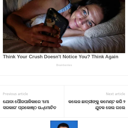
Previous article
Next article
ଯୋଡା ପୌରପାଳିକାରେ ‘ମୋ
କଲେଜ ଛାତ୍ରୀଙ୍କୁ କମେଣ୍ଟ କରି ୨
ସରକାର’ ପ୍ରକୋଷ୍ଠ ଉନ୍ମୋଚିତ
ଯୁବକ ଜେଲ ଗଲେ