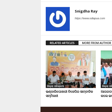
Snigdha Ray
https://www.odiapua.com
RELATED ARTICLES
MORE FROM AUTHOR
ଜିଲ୍ଲା ପରିକ୍ରମା
ଜିଲ୍ଲା ପର
ଭଣ୍ଡାରିପୋଖରୀ ବିଜେପିର ସାମ୍ବାଦିକ
ଆଗରପଡା
ସମ୍ମିଳନୀ
କଲେ ଭଦ