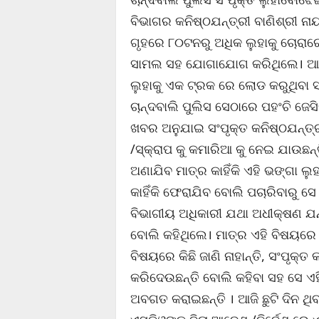
ବିଭାଗର କନିଷ୍ଠଯନ୍ତ୍ରୀ ବାଣିଶ୍ରୀ ନ
ଗୃହରେ ୮୦ଟନରୁ ଅଧିକ ଲୁହାକୁ ଚୋରାରେ
ସାମଲ ସହ ଯୋଗାଯୋଗ କରିଥିଲେ। ଆଜି 
ଲୁହାକୁ ଏକ ଟ୍ରକ ରେ ଲୋଡ କରୁଥିବା
ଚାନ୍ଦବାଲି ପୁଲିସ ସେଠାରେ ପହଂଚି ଜେସ
ଖବର ଅନୁଯାଇ ସଂପୃକ୍ତ କନିଷ୍ଠଯନ୍ତ୍
/ସ୍କ୍ରାପ କୁ କମାରିଆ କୁ ନେଇ ଯାଉଛନ୍
ଅଣାଯିବ ମାତ୍ର କାହିଁକି ଏହି ଭଙ୍ଗା ଲୁ
କାହିଁକି ଫେରାଯିବ ବୋଲି ପଚାରିବାରୁ ସ
ବିଭାଗୀୟ ଅଧିକାରୀ ଯଥା ଅଧୀକ୍ଷଣ ଯନ୍
ବୋଲି କହିଥିଲେ। ମାତ୍ର ଏହି ବିଷୟରେ 
ବିଷୟରେ କିଛି ଜାଣି ନାହାନ୍ତି, ସଂପୃକ୍ତ 
କରିଦେଉଛନ୍ତି ବୋଲି କହିବା ସହ ସେ ଏହି 
ଅବଗତ କରାଇଛନ୍ତି । ଆଜି ଛୁଟି ଦିନ ଥିବ