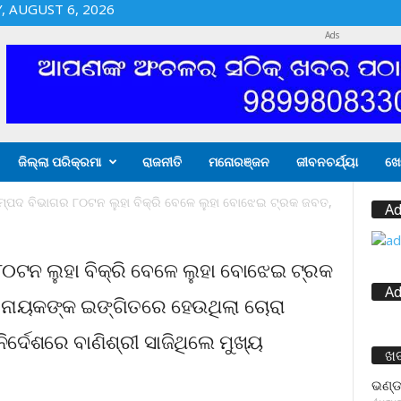
 AUGUST 6, 2026
Ads
ଜିଲ୍ଲା ପରିକ୍ରମା
ରାଜନୀତି
ମନୋରଞ୍ଜନ
ଜୀବନଚର୍ଯ୍ୟା
ଖେ
ମ୍ପଦ ବିଭାଗର ୮୦ଟନ ଲୁହା ବିକ୍ରି ବେଳେ ଲୁହା ବୋଝେଇ ଟ୍ରକ ଜବତ,
Ad
୮୦ଟନ ଲୁହା ବିକ୍ରି ବେଳେ ଲୁହା ବୋଝେଇ ଟ୍ରକ
Ad
ରୀ ନାୟକଙ୍କ ଇଙ୍ଗିତରେ ହେଉଥିଲା ଚୋରା
ର୍ଦେଶରେ ବାଣିଶ୍ରୀ ସାଜିଥିଲେ ମୁଖ୍ୟ
ଖ
ଭଣ୍ଡ