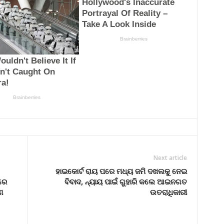
Next article
ହାଇକୋର୍ଟ ରାୟ ପରେ ମଧ୍ୟ ଜମି ଦଖଲକୁ ନେଇ
ରେ
ବିବାଦ, ନ୍ୟାୟ ପାଇଁ ଗୁହାରି କଲେ ଆଇନଗତ
ଣ
ଉତରାଧିକାରୀ