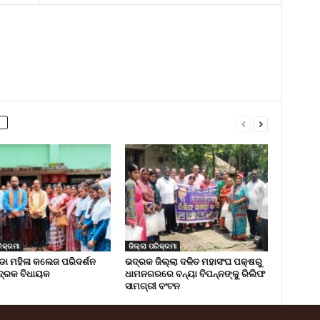
ିକ୍ରମା
ଜିଲ୍ଲା ପରିକ୍ରମା
 ମହିଳା କଲେଜ ପରିଦର୍ଶନ
ଭଦ୍ରକ ଜିଲ୍ଲା ଦଳିତ ମହାସଂଘ ପକ୍ଷରୁ
୍ରକ ବିଧାୟକ
ଧାମନଗରରେ ବନ୍ୟା ବିପନ୍ନଙ୍କୁ ରିଲିଫ
ସାମଗ୍ରୀ ବଂଟନ