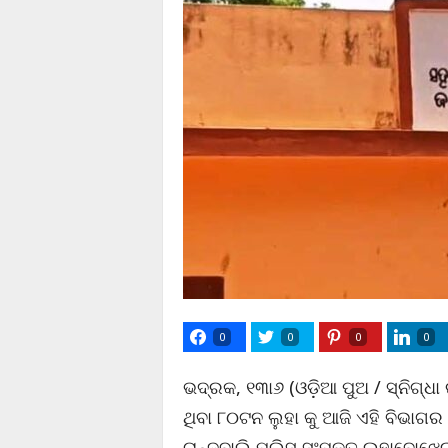
0
0
0
0
ଭଦ୍ରକ, ୧୩ା୬ (ଓଡ଼ିଆ ପୁଅ / ସ୍ନିଗ୍ଧା
ଥିବା ୮୦ଟନ ଲୁହା କୁ ଆଜି ଏହି ବିଭାଗର
ଚାନ୍ଦବାଲି ପୁଲିସ ସଂପୃକ୍ତ ଲୁହାବୋଝ