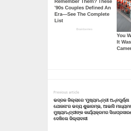
Previous article
ଭଦ୍ରକ ଜିଲ୍ଲାରେ ‘ମୁଖ୍ୟମନ୍ତ୍ରୀ ଅନ୍ନପୂର୍ଣ୍ଣା
ଯୋଜନା’ର ଭବ୍ୟ ଶୁଭାରମ୍ଭ, ଆଭାସି ମାଧ୍ୟମ
ମୁଖ୍ୟମନ୍ତ୍ରୀଙ୍କ କାର୍ଯ୍ୟକ୍ରମର ସିଧାପ୍ରସାର
ଦେଖିଲେ ଜିଲ୍ଲାବାସୀ