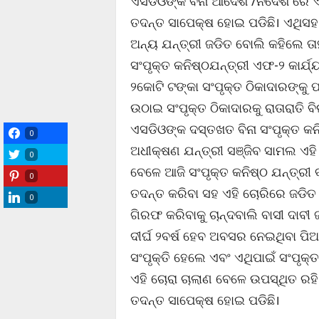
ଏସଡିଓଙ୍କ ବିନା ଆଦେଶ /ନିର୍ଦେଶ ରେ ଏ
ତଦନ୍ତ ସାପେକ୍ଷ ହୋଇ ପଡିଛି। ଏଥିସହ 
ଅନ୍ୟ ଯନ୍ତ୍ରୀ ଜଡିତ ବୋଲି କହିଲେ ତା
ସଂପୃକ୍ତ କନିଷ୍ଠଯନ୍ତ୍ରୀ ଏଫ-୨ କାର୍
୨କୋଟି ଟଙ୍କା ସଂପୃକ୍ତ ଠିକାଦାରଙ୍କୁ
ଉଠାଇ ସଂପୃକ୍ତ ଠିକାଦାରକୁ ରାତାରାତି 
ଏସଡିଓଙ୍କ ଦସ୍ତଖତ ବିନା ସଂପୃକ୍ତ କନ
0
ଅଧୀକ୍ଷଣ ଯନ୍ତ୍ରୀ ସଞ୍ଜିବ ସାମଲ ଏହି
0
ବେଳେ ଆଜି ସଂପୃକ୍ତ କନିଷ୍ଠ ଯନ୍ତ୍ରୀ ବ
0
ତଦନ୍ତ କରିବା ସହ ଏହି ଚୋରିରେ ଜଡିତ ଥ
0
ଗିରଫ କରିବାକୁ ଚାନ୍ଦବାଲି ବାସୀ ଦାବ
ଦୀର୍ଘ ୨ବର୍ଷ ହେବ ଅବସର ନେଇଥିବା ପି
ସଂପୃକ୍ତି ହେଲେ ଏବଂ ଏଥିପାଇଁ ସଂପୃକ
ଏହି ଚୋରା ଚାଲାଣ ବେଳେ ଉପସ୍ଥିତ ରହି
ତଦନ୍ତ ସାପେକ୍ଷ ହୋଇ ପଡିଛି।