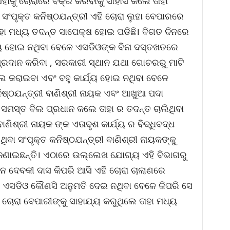
ହାକୁ ଚୋରାରେ ବିକ୍ରି କରିବାକୁ ସାହାସ କଲେ ତାହା
ସଂପୃକ୍ତ କନିଷ୍ଠଯନ୍ତ୍ରୀ ଏହି ଚୋରା ଲୁହା ବେପାରରେ
ହା ମଧ୍ୟ ତଦନ୍ତ ସାପେକ୍ଷ ହୋଇ ପଡିଛି। ବିଗତ ଦିନରେ
ଯ୍ୟ ହୋଇ ନଥିବା ବେଳେ ଏସଡିଓଙ୍କ ବିନା ଦସ୍ତଖତରେ
 ପ୍ରଦାନ କରିବା , ସରକାରୀ ସ୍ଥାନ ଯଥା ଗୋଚରରୁ ମାଟି
ବିଲ କରାଇବା ଏବଂ ବହୁ କାର୍ଯ୍ୟ ହୋଇ ନଥିବା ବେଳେ
ିଷ୍ଠଯନ୍ତ୍ରୀ ବାଣିଶ୍ରୀ ନାୟକ ଏବଂ ଆଖୁଆ ପଦା
 ସମସ୍ତ ବିଲ ପ୍ରଧାନ କଲେ ତାହା ର ତଦନ୍ତ ଚାଲିଥିବା
ାଣିଶ୍ରୀ ନାୟକ ଙ୍କ ଏତାଦୃଶ କାର୍ଯ୍ୟ ର ବିଦ୍ଧିବଦ୍ଧ
ିବା ସଂପୃକ୍ତ କନିଷ୍ଠଯନ୍ତ୍ରୀ ବାଣିଶ୍ରୀ ନାୟକଙ୍କୁ
ୀ ଜଣାଇଛନ୍ତି। ଏଠାରେ ଉଲ୍ଲେଖ ଯୋଗ୍ୟ ଏହି ବିଭାଗରୁ
ଅନ ଦେବକୀ ଦାସ କିପରି ଆସି ଏହି ଚୋରା ଚାଲାଣରେ
୍ତ ଏସଡିଓ କୌଣସି ଅନୁମତି ଦେଇ ନଥିବା ବେଳେ କିପରି ସେ
 ଚୋରା ବେପାରୀଙ୍କୁ ସାହାଯ୍ୟ କରୁଥିଲେ ତାହା ମଧ୍ୟ