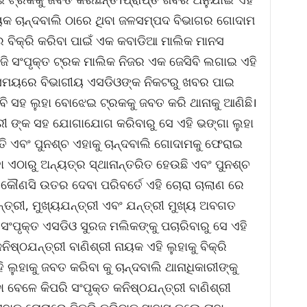
ାୟକ ଚାନ୍ଦବାଲି ଠାରେ ଥିବା ଜଳସମ୍ପଦ ବିଭାଗର ଗୋଦାମ
 ବିକ୍ରି କରିବା ପାଇଁ ଏକ କବାଡିଆ ମାଲିକ ମାନସ
ସଂପୃକ୍ତ ଟ୍ରକ ମାଲିକ ନିଜର ଏକ ଜେସିବି ଲଗାଇ ଏହି
 ସମୟରେ ବିଭାଗୀୟ ଏସଡିଓଙ୍କ ନିକଟରୁ ଖବର ପାଇ
ିବି ସହ ଲୁହା ବୋଝେଇ ଟ୍ରକକୁ ଜବତ କରି ଥାନାକୁ ଆଣିଛି।
ରୀ ଙ୍କ ସହ ଯୋଗାଯୋଗ କରିବାରୁ ସେ ଏହି ଭଙ୍ଗା ଲୁହା
ତି ଏବଂ ପୁନଶ୍ଚ ଏହାକୁ ଚାନ୍ଦବାଲି ଗୋଦାମକୁ ଫେରାଇ
ହା ଏଠାରୁ ଅନ୍ୟତ୍ର ସ୍ଥାନାନ୍ତରିତ ହେଉଛି ଏବଂ ପୁନଶ୍ଚ
େ କୌଣସି ଉତର ଦେବା ପରିବର୍ତେ ଏହି ଚୋରା ଚାଲାଣ ରେ
ତ୍ରୀ, ମୁଖ୍ୟଯନ୍ତ୍ରୀ ଏବଂ ଯନ୍ତ୍ରୀ ମୁଖ୍ୟ ଅବଗତ
ସଂପୃକ୍ତ ଏସଡିଓ ସୁରଜ ମଲିକଙ୍କୁ ପଚାରିବାରୁ ସେ ଏହି
କନିଷ୍ଠଯନ୍ତ୍ରୀ ବାଣିଶ୍ରୀ ନାୟକ ଏହି ଲୁହାକୁ ବିକ୍ରି
ଲୁହାକୁ ଜବତ କରିବା କୁ ଚାନ୍ଦବାଲି ଥାନାଧିକାରୀଙ୍କୁ
ା ବେଳେ କିପରି ସଂପୃକ୍ତ କନିଷ୍ଠଯନ୍ତ୍ରୀ ବାଣିଶ୍ରୀ