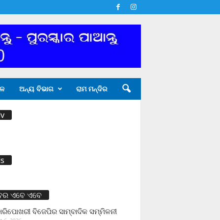
ଳ
ଅନ୍ୟ ବିଭାଗ
ରାମ ମନ୍ଦିର
v
s
ବର ଏବେ ଏବେ
ାରିପୋଖରୀ ବିଜେପିର ସାମ୍ବାଦିକ ସମ୍ମିଳନୀ