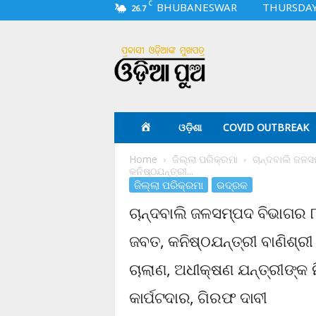
C
BHUBANESWAR
THURSDAY,
26.7
O
d
i
a
p
u
a
ଓଡ଼ିଶା
COVID OUTBREAK
.
c
Home
ଜିଲ୍ଲା ପରିକ୍ରମା
ଚାନ୍ଦବାଲି ଜଳସ
o
କନିଷ୍ଠଯନ୍ତ୍ରୀ...
m
ଜିଲ୍ଲା ପରିକ୍ରମା
ଭଦ୍ରକ
ଚାନ୍ଦବାଲି ଜଳସମ୍ପଦ ବିଭାଗର 
ଜବତ, କନିଷ୍ଠଯନ୍ତ୍ରୀ ବାଣିଶ୍
ଚାଲାଣ, ଅଧୀକ୍ଷଣ ଯନ୍ତ୍ରୀଙ୍କ ନି
କାର୍ପଟଦାର, ଗିରଫ ଦାବୀ