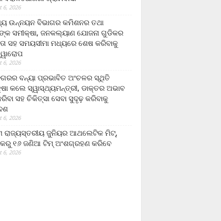
 6, 2026
ମ୍ୟ ଉନ୍ନୟନ ବିଭାଗର କମିଶନର ତଥା
ଙ୍କ ସମୀକ୍ଷା, ଜନକଲ୍ୟାଣ ଯୋଜନା ଗୁଡିକର
ତା ସହ ସମୟସୀମା ମଧ୍ୟରେ ଶେଷ କରିବାକୁ
ତ୍ୱାରୋପ
 6, 2026
ଗରର ବନ୍ୟା ପ୍ରଭାବିତ ଅଂଚଳର ସ୍ଥିତି
୍ଷା କଲେ ସ୍ୱାସ୍ଥ୍ୟମନ୍ତ୍ରୀ, ଡାକ୍ତର ଅଭାବ
ରିବା ସହ ଚିକିତ୍ସା ସେବା ସୁଦୃଢ଼ କରିବାକୁ
ଦେଶ
 6, 2026
 ରାଜ୍ୟସ୍ତରୀୟ ଜୁନିୟର ଆଥଲେଟିକ ମିଟ୍‌,
କରୁ ୧୬ ଜଣିଆ ଟିମ୍ ଅଂଶଗ୍ରହଣ କରିବେ
 6, 2026