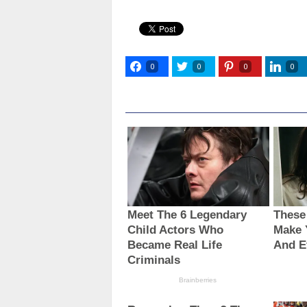
0
0
0
0