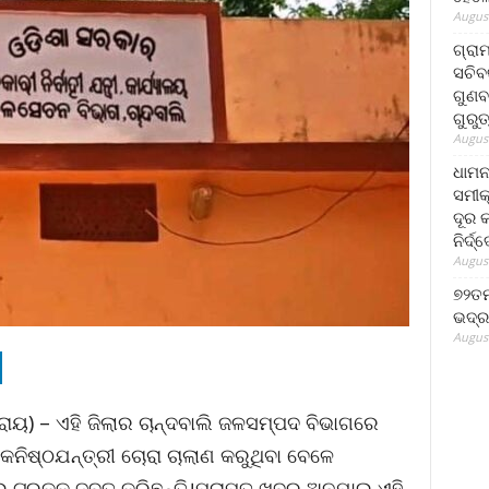
August
ଗ୍ରା
ସଚିବ
ଗୁଣବ
ଗୁରୁ
August
ଧାମନ
ସମୀକ
ଦୂର କ
ନିର୍ଦ୍
August
୭୨ତମ
ଭଦ୍ର
August
 ରାୟ) – ଏହି ଜିଲାର ଚାନ୍ଦବାଲି ଜଳସମ୍ପଦ ବିଭାଗରେ
 କନିଷ୍ଠଯନ୍ତ୍ରୀ ଚୋରା ଚାଲାଣ କରୁଥିବା ବେଳେ
େଇ ଟ୍ରକକୁ ଜବତ କରିଛନ୍ତି।ପ୍ରାପ୍ତ ଖବର ଅନୁଯାଇ ଏହି