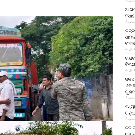
August
ଆଗରପ
ବିଧା
August
ଭଦ୍ର
ଧାମନ
ବଂଟ
August
ରାଷ୍
ବିଚାର
August
ଜଳସମ
ଏକ ସପ
ଗୁଣବ
August
ବନ୍ୟ
ଅନୁଧ
August
ଜଳ ନ
ହେଲେ