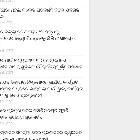
 6, 2026
ଡା ମହିଳା କଲେଜ ପରିଦର୍ଶନ କଲେ ଭଦ୍ରକ
ୟକ
 6, 2026
କ ଜିଲ୍ଲା ଦଳିତ ମହାସଂଘ ପକ୍ଷରୁ
ଗରରେ ବନ୍ୟା ବିପନ୍ନଙ୍କୁ ରିଲିଫ ସାମଗ୍ରୀ
ନ
 6, 2026
ଟ୍ର ପାଇଁ ମଧ୍ୟସ୍ଥତା ୩.୦ ମାଧ୍ୟମରେ
ାଧୀନ ମାମଲାଗୁଡ଼ିକର ସୌହାର୍ଦ୍ଦ୍ୟପୂର୍ଣ୍ଣ ସମାଧାନ
 6, 2026
୍ପଦ ବିଭାଗର ନିମ୍ନମାନର କାର୍ଯ୍ୟ, କାର୍ଯ୍ୟର
୍ତାହ ମଧ୍ୟରେ ଭାଙ୍ଗିଲା ଗାର୍ଡ ୱାଲ, କାର୍ଯ୍ୟର
ତା କୁ ନେଇ ପ୍ରଶ୍ନବାଚୀ
 6, 2026
ାରେ ପ୍ରମୁଖ ସଡ଼କ କ୍ଷତିଗ୍ରସ୍ତ ସ୍ଥିତି
୍ୟାନ କଲେ ଆର୍‌ଡ଼ି ସଚିବ
 6, 2026
ିଷ୍କାସନ ସମସ୍ୟା ନେଇ ପ୍ରଶାସନର ଦ୍ୱାରସ୍ତ
 ବରାଳପୋଖରୀ ଗ୍ରାମବାସୀ