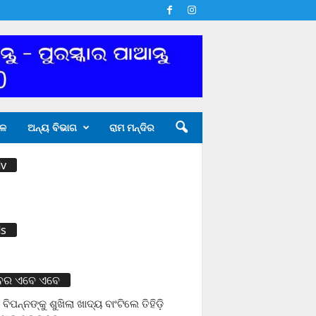
ଳ
ଅନ୍ୟ ବିଭାଗ
ରାମ ମନ୍ଦିର
v
s
ବର ଏବେ ଏବେ
 ବିପନ୍ନଙ୍କୁ ଶୁଖିଲା ଖାଦ୍ୟ ବାଂଟିଲେ ତିହିଡି଼