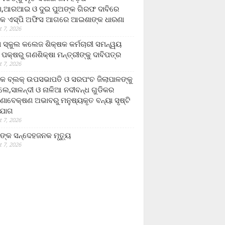
,ଆରଆଇ ଓ ଦୁଇ ପୁଅଙ୍କ ଗିରଫ ଦାବିରେ
କ ଏସ୍‌ପି ଅଫିସ ଆଗରେ ଆଇଶାଙ୍କ ଧାରଣା
 7, 2026
ା ସ୍କୁଲ କଲେଜ ଶିକ୍ଷକ କର୍ମଚାରୀ ସମନ୍ୱୟ
 ପକ୍ଷରୁ ଗଣଶିକ୍ଷା ମନ୍ତ୍ରୀଙ୍କୁ ଦାବିପତ୍ର
 7, 2026
କ ବ୍ଲକ୍ ଉପସଭାପତି ଓ ସରପଂଚ ଜିଲାପାଳଙ୍କୁ
ଲେ,ସାଳନ୍ଦୀ ଓ ନାଳିଆ ନଦୀବନ୍ଧ ଗୁଡିକର
ଣାବେକ୍ଷଣ ଅଭାବରୁ ମନୁଷ୍ୟକୃତ ବନ୍ୟା ସୃଷ୍ଟି
ଯୋଗ
 7, 2026
ଙ୍କ ସନ୍ଦେହଜନକ ମୃତ୍ୟୁ
 7, 2026