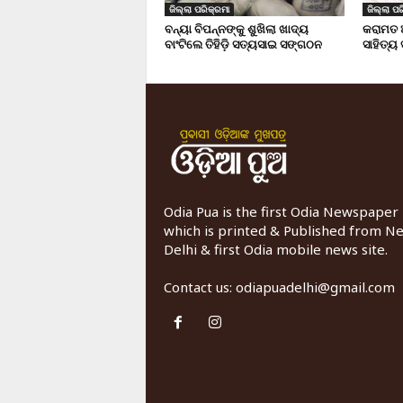
ଜିଲ୍ଲା ପରିକ୍ରମା
ଜିଲ୍ଲା ପର
ବନ୍ୟା ବିପନ୍ନଙ୍କୁ ଶୁଖିଲା ଖାଦ୍ୟ
କରାମତ 
ବାଂଟିଲେ ତିହିଡି଼ ସତ୍ୟସାଇ ସଙ୍ଗଠନ
ସାହିତ୍ୟ
Odia Pua is the first Odia Newspaper
which is printed & Published from N
Delhi & first Odia mobile news site.
Contact us:
odiapuadelhi@gmail.com