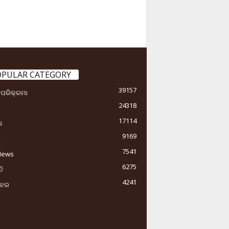
OPULAR CATEGORY
39157
ା ପରିକ୍ରମା
24318
17114
କ
9169
ୟ
7541
News
6275
ି
4241
ୁଝର