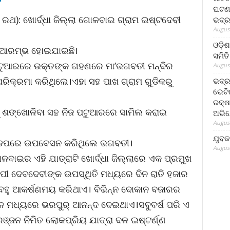
ଘଟଣା
ଥ): ଖୋର୍ଦ୍ଧା ଜିଲ୍ଲା ଗୋଳବାଇ ଗ୍ରାମ ଇଷ୍ଟଦେବୀ
ଭଦ୍ର
August
ଓଡ଼ିଶ
 ଆରମ୍ଭ ହୋଇଯାଇଛି।
ସମିତି
ପଟୁଆରରେ ଭକ୍ତଙ୍କ ଗହଣରେ ମା’ଭଗବତୀ ମନ୍ଦିର
August
ରିକ୍ରମା କରିଥିଲେ।ଏହା ସହ ପାଖ ଗ୍ରାମ ଗୁଡିକରୁ
ଭଦ୍ର
ଭେଟି
ରକ୍ଷ
କୁ ଶଙ୍ଖୋଳିବା ସହ ନିଜ ପଟୁଆରରେ ସାମିଲ କରାଇ
ଅଭି
August
େ
ଯୁବକ
ଣ୍ଡପରେ ଉପବେସନ କରିଥିଲେ ଭଗବତୀ।
August
ଇର ଏହି ଯାତ୍ରାଟି ଖୋର୍ଦ୍ଧା ଜିଲ୍ଲାରେ ଏକ ପ୍ରମୁଖ
ାପୀ ଦେବଦେବୀଙ୍କ ଉପସ୍ଥିତି ମଧ୍ୟରେ ଦିନ ରାତି ହଜାର
ୁ ବହୁ ଆକର୍ଷଣମୟ କରିଥାଏ। ବିଭିନ୍ନ ଦୋକାନ ବଜାରର
ଳ ମଧ୍ୟରେ ଭରପୁର୍ ଆନନ୍ଦ ଦେଇଥାଏ।ସବୁବର୍ଷ ପରି ଏ
ଞ୍ଜନ ନିମିତ ଲୋକପ୍ରିୟ ଯାତ୍ରା ଦଳ ଇଷ୍ଟର୍ଣ୍ଣ