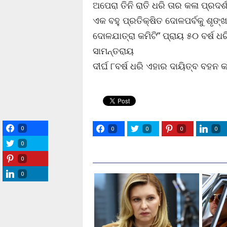
ଅପେରା ତିନି ରାତି ଧରି ତାର କଳା ପ୍ରଦର
ଏକ ବହୁ ପ୍ରତିକ୍ଷିତ ଦୋଳପର୍ବକୁ ଶୃଙ୍
ଦୋଳଯାତ୍ରା କମିଟି” ପ୍ରାୟ ୫୦ ବର୍ଷ ଧରି
ସାମନ୍ତରାୟ
ଦୀର୍ଘ ୮ବର୍ଷ ଧରି ଏହାର ଦାୟିତ୍ବ ବହନ କ
0
0
0
0
0
0
0
0