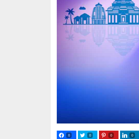
0
0
0
0