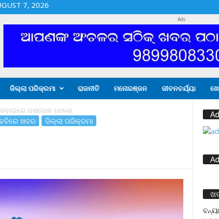
UGUST 7, 2026
Ads
ଜିଲ୍ଲା ପରିକ୍ରମା
ରାଜନୀତି
ମନୋରଞ୍ଜନ
ଜୀବନଚର୍ଯ୍ୟା
ଖେ
ଳବାଇରେ ଦଶଦୋଳ ମେଳଣ
Ad
ଛବିରେ ଖବର
ଜିଲ୍ଲା ପରିକ୍ରମା
Ad
ଖ
ବନ୍ୟା