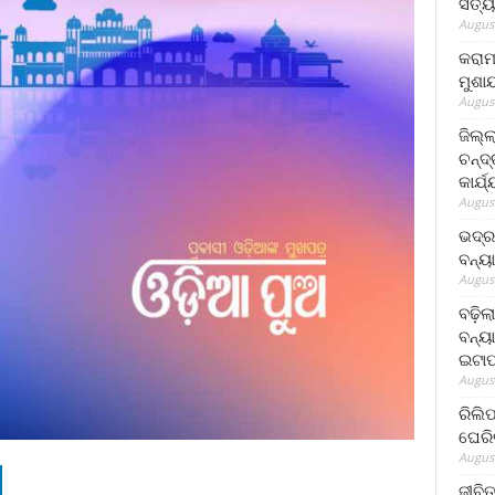
ସତ୍ୟ
August
କରାମ
ମୁଶା
August
ଜିଲ୍
ଚନ୍ଦ
କାର୍ଯ
August
ଭଦ୍ର
ବନ୍ୟ
August
ବଢ଼ିଲ
ବନ୍ୟା
ଇଟାପ
August
ରିଲି
ଘେରି
August
ଜୀବିତ