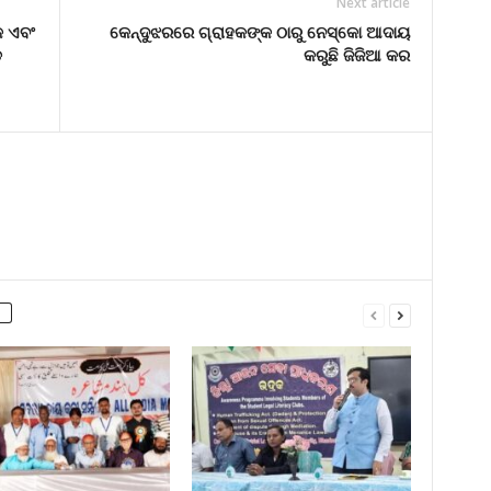
Next article
କ ଏବଂ
କେନ୍ଦୁଝରରେ ଗ୍ରାହକଙ୍କ ଠାରୁ ନେସ୍କୋ ଆଦାୟ
ଡ
କରୁଛି ଜିଜିଆ କର