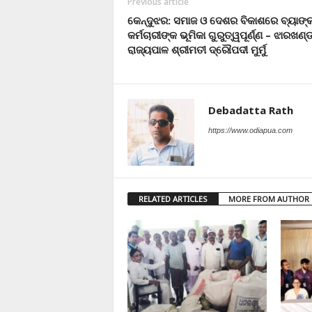
Previous article
କେନ୍ଦୁଝର: ସମାଜ ଓ ଦେଶର ବିକାଶରେ ବ୍ୟାଙ୍
କର୍ମଚାରୀଙ୍କ ଭୂମିକା ଗୁରୁତ୍ୱପୂର୍ଣ୍ଣ – ଝାରଖଣ୍
ରାଜ୍ୟପାଳ ଶ୍ରୀମତୀ ଦ୍ରୌପଦୀ ମୁର୍ମୁ
Debadatta Rath
https://www.odiapua.com
RELATED ARTICLES
MORE FROM AUTHOR