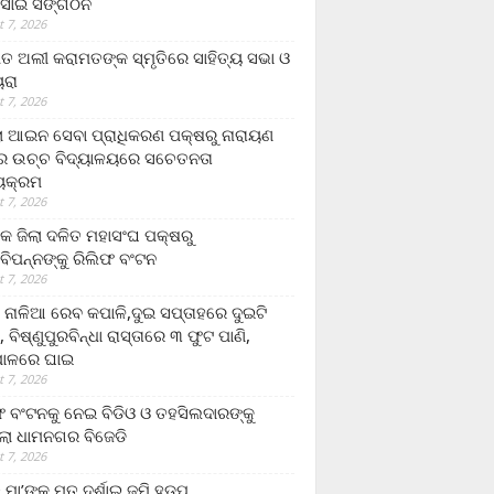
ସାଇ ସଙ୍ଗଠନ
 7, 2026
ତ ଅଲୀ କରାମତଙ୍କ ସ୍ମୃତିରେ ସାହିତ୍ୟ ସଭା ଓ
ୟରା
 7, 2026
ଲା ଆଇନ ସେବା ପ୍ରାଧିକରଣ ପକ୍ଷରୁ ନାରାୟଣ
୍ର ଉଚ୍ଚ ବିଦ୍ୟାଳୟରେ ସଚେତନତା
୍ୟକ୍ରମ
 7, 2026
କ ଜିଲା ଦଳିତ ମହାସଂଘ ପକ୍ଷରୁ
ାବିପନ୍ନଙ୍କୁ ରିଲିଫ ବଂଟନ
 7, 2026
ା ନାଳିଆ ରେବ କପାଳି,ଦୁଇ ସପ୍ତାହରେ ଦୁଇଟି
, ବିଷ୍ଣୁପୁରବିନ୍ଧା ରାସ୍ତାରେ ୩ ଫୁଟ ପାଣି,
ାଳରେ ଘାଇ
 7, 2026
ଫ ବଂଟନକୁ ନେଇ ବିଡିଓ ଓ ତହସିଲଦାରଙ୍କୁ
ଲା ଧାମନଗର ବିଜେଡି
 7, 2026
 ମା’ଙ୍କୁ ମୃତ ଦର୍ଶାଇ ଜମି ହଡ଼ପ