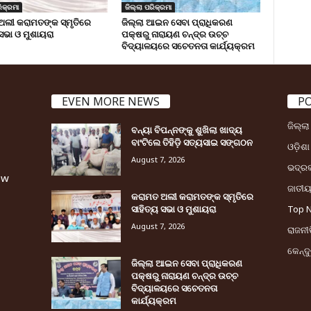
ିକ୍ରମା
ଜିଲ୍ଲା ପରିକ୍ରମା
ଅଲୀ କରାମତଙ୍କ ସ୍ମୃତିରେ
ଜିଲ୍ଲା ଆଇନ ସେବା ପ୍ରାଧିକରଣ
 ସଭା ଓ ମୁଶାୟରା
ପକ୍ଷରୁ ନାରାୟଣ ଚନ୍ଦ୍ର ଉଚ୍ଚ
ବିଦ୍ୟାଳୟରେ ସଚେତନତା କାର୍ଯ୍ୟକ୍ରମ
EVEN MORE NEWS
P
ଜିଲ୍ଲ
ବନ୍ୟା ବିପନ୍ନଙ୍କୁ ଶୁଖିଲା ଖାଦ୍ୟ
ବାଂଟିଲେ ତିହିଡି଼ ସତ୍ୟସାଇ ସଙ୍ଗଠନ
ଓଡ଼ିଶା
August 7, 2026
ଭଦ୍ର
ew
ଜାତୀ
କରାମତ ଅଲୀ କରାମତଙ୍କ ସ୍ମୃତିରେ
ସାହିତ୍ୟ ସଭା ଓ ମୁଶାୟରା
Top 
August 7, 2026
ରାଜନୀତ
କେନ୍ଦ
ଜିଲ୍ଲା ଆଇନ ସେବା ପ୍ରାଧିକରଣ
ପକ୍ଷରୁ ନାରାୟଣ ଚନ୍ଦ୍ର ଉଚ୍ଚ
ବିଦ୍ୟାଳୟରେ ସଚେତନତା
କାର୍ଯ୍ୟକ୍ରମ