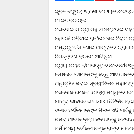
ଭୁବନେଶ୍ୱର;୧୨,୦୩,୨୦୧୮(ଦେବଦତ୍ତ ର
ମା’ଭଗବତୀଙ୍କ
ଦଶଦୋଳ ଯାତ୍ରା ମହାଆଡମ୍ବରର ସହ
ହୋଇଛି।ରବିବାର ରାତିରେ ଏକ ବିରାଟ 
ମଧ୍ୟରୁ ଆସି ଶୋଭାଯାତ୍ରାରେ ଗ୍ରାମ ପ
ନିମନ୍ତ୍ରଣ କ୍ରମେ ଆସିଥିବା
ପ୍ରାୟ ପଚାଶ ବିମାନାରୂଢ ଦେବଦେବୀଙ୍
ଶେଷରେ ସେମାନଙ୍କୁ ବନ୍ଧୁ ଆସ୍ଥାନର
ଅଧିଷ୍ଠିତ କରାଇ ସ୍ବୟଂନିଜର ମହାମ
ଦଶଦୋଳ ମେଳଣ ଯାତ୍ରା ମଧ୍ୟରେ ଗୋଳବା
ଯାତ୍ରା ଭାବରେ ଗଣାଯାଏ।ତିନିଦିନ ବ୍ୟ
ହଜାର ଦର୍ଶକମାନଙ୍କ ମିଳନ ଏହି ପର୍ବକ
ପସରା ଆବାଳ ବୃଦ୍ଧ ବନୀତାଙ୍କୁ ଜନଗହ
ବର୍ଷ ମଧ୍ୟ ଦର୍ଶକମାନଙ୍କ ରାତ୍ର ମନୋର