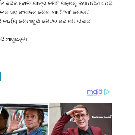
୍ଶନ କରିବ ବୋଲି ଯାତ୍ରା କମିଟି ପକ୍ଷରୁ ଜଣାପଡ଼ିଛି।ଏପରି
ଖଳାର ସହ ସଂପାଦନ କରିବା ପାଇଁ “ମା’ ଭଗବତୀ
 କାର୍ଯ୍ୟ କରିଆସୁଛିା କମିଟିର ସଭାପତି ଭିକାରୀ
ରି ଆସୁଛନ୍ତି।