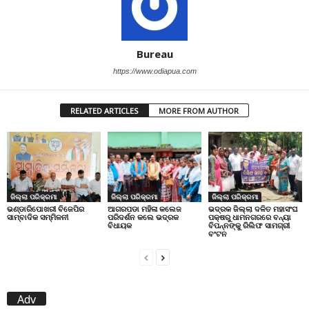
Bureau
https://www.odiapua.com
RELATED ARTICLES
MORE FROM AUTHOR
ଜିଲ୍ଲା ପରିକ୍ରମା
ଜିଲ୍ଲା ପରିକ୍ରମା
ଜିଲ୍ଲା ପରିକ୍ରମା
ଭଣ୍ଡାରିପୋଖରୀ ବିଜେପିର
ଆଗରପଡା ମହିଳା କଲେଜ
ଭଦ୍ରକ ଜିଲ୍ଲା ଦଳିତ ମହାସଂଘ
ସାମ୍ବାଦିକ ସମ୍ମିଳନୀ
ପରିଦର୍ଶନ କଲେ ଭଦ୍ରକ
ପକ୍ଷରୁ ଧାମନଗରରେ ବନ୍ୟା
ବିଧାୟକ
ବିପନ୍ନଙ୍କୁ ରିଲିଫ ସାମଗ୍ରୀ
ବଂଟନ
Adv