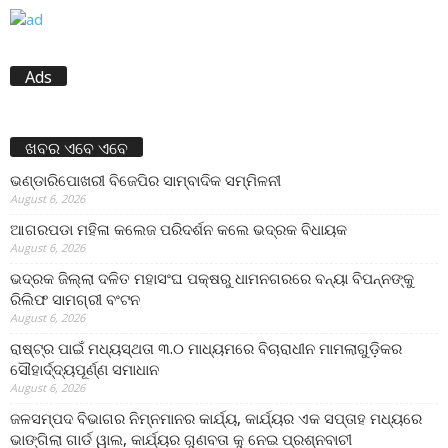
Ads
ଖବର ଏବେ ଏବେ
ଭଣ୍ଡାରିପୋଖରୀ ବିଜେପିର ସାମ୍ବାଦିକ ସମ୍ମିଳନୀ
August 6, 2026
ଆଗରପଡା ମହିଳା କଲେଜ ପରିଦର୍ଶନ କଲେ ଭଦ୍ରକ ବିଧାୟକ
August 6, 2026
ଭଦ୍ରକ ଜିଲ୍ଲା ଦଳିତ ମହାସଂଘ ପକ୍ଷରୁ ଧାମନଗରରେ ବନ୍ୟା ବିପନ୍ନଙ୍କୁ
ରିଲିଫ ସାମଗ୍ରୀ ବଂଟନ
August 6, 2026
ରାଷ୍ଟ୍ର ପାଇଁ ମଧ୍ୟସ୍ଥତା ୩.୦ ମାଧ୍ୟମରେ ବିଚାରାଧୀନ ମାମଲାଗୁଡ଼ିକର
ସୌହାର୍ଦ୍ଦ୍ୟପୂର୍ଣ୍ଣ ସମାଧାନ
August 6, 2026
ଜଳସମ୍ପଦ ବିଭାଗର ନିମ୍ନମାନର କାର୍ଯ୍ୟ, କାର୍ଯ୍ୟର ଏକ ସପ୍ତାହ ମଧ୍ୟରେ
ଭାଙ୍ଗିଲା ଗାର୍ଡ ୱାଲ, କାର୍ଯ୍ୟର ଗୁଣବତା କୁ ନେଇ ପ୍ରଶ୍ନବାଚୀ