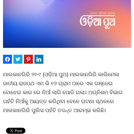
ମାଲକାନଗିରି ୨୨-୯ (ଓଡ଼ିଆ ପୁଅ) ମାଲକାନଗିରି କାଲିମେଳା
ଜାତୀୟ ରାଜପଥ ଏମ ଭି ୧୬ ଗ୍ରାମ ଠାରେ ଏକ ଗଞ୍ଜେଇ
ବୋଝେଇ କାର ରେ ନିଆଁ ଲାଗି ପୋଡି ଗଲା। ଅଗ୍ନିଶମ ବିଭାଗ
ପହଁଚି ନିଆଁକୁ ଆୟତ୍ତ କରିଥିବା ବେଳେ ଘଟଣା ସ୍ଥଳରେ
ମାଲକାନଗିରି ପୁଲିସ ପହଁଚି ତଦନ୍ତ ଆରମ୍ଭ କରିଛି।