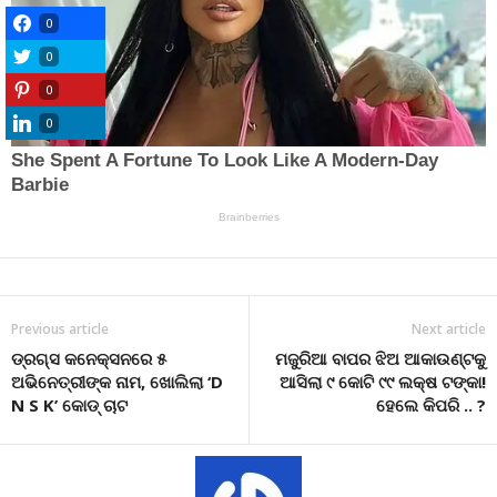
0
0
0
0
Previous article
Next article
ଡ୍ରଗ୍ସ କନେକ୍ସନରେ ୫
ମଜୁରିଆ ବାପର ଝିଅ ଆକାଉଣ୍ଟକୁ
ଅଭିନେତ୍ରୀଙ୍କ ନାମ, ଖୋଲିଲା ‘D
ଆସିଲା ୯ କୋଟି ୯୯ ଲକ୍ଷ ଟଙ୍କା!
N S K’ କୋଡ୍ ଚାଟ
ହେଲେ କିପରି .. ?