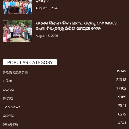
ବିଧାୟକ
August 6, 2026
ଭଦ୍ରକ ଜିଲ୍ଲା ଦଳିତ ମହାସଂଘ ପକ୍ଷରୁ ଧାମନଗରରେ
ବନ୍ୟା ବିପନ୍ନଙ୍କୁ ରିଲିଫ ସାମଗ୍ରୀ ବଂଟନ
August 6, 2026
POPULAR CATEGORY
39145
ଜିଲ୍ଲା ପରିକ୍ରମା
24318
ଓଡ଼ିଶା
17102
ଭଦ୍ରକ
9169
ଜାତୀୟ
7541
Top News
6275
ରାଜନୀତି
4241
କେନ୍ଦୁଝର