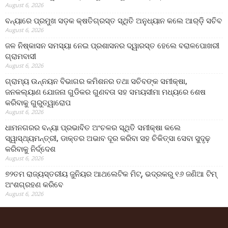
August 6, 2026
ବନ୍ୟାରେ ପ୍ରମୁଖ ସଡ଼କ କ୍ଷତିଗ୍ରସ୍ତ ସ୍ଥିତି ଅନୁଧ୍ୟାନ କଲେ ଆର୍‌ଡ଼ି ସଚିବ
August 6, 2026
ଜଳ ନିଷ୍କାସନ ସମସ୍ୟା ନେଇ ପ୍ରଶାସନର ଦ୍ୱାରସ୍ତ ହେଲେ ବରାଳପୋଖରୀ
ଗ୍ରାମବାସୀ
August 6, 2026
ଗ୍ରାମ୍ୟ ଉନ୍ନୟନ ବିଭାଗର କମିଶନର ତଥା ସଚିବଙ୍କ ସମୀକ୍ଷା,
ଜନକଲ୍ୟାଣ ଯୋଜନା ଗୁଡିକର ଗୁଣବତା ସହ ସମୟସୀମା ମଧ୍ୟରେ ଶେଷ
କରିବାକୁ ଗୁରୁତ୍ୱାରୋପ
August 6, 2026
ଧାମନଗରର ବନ୍ୟା ପ୍ରଭାବିତ ଅଂଚଳର ସ୍ଥିତି ସମୀକ୍ଷା କଲେ
ସ୍ୱାସ୍ଥ୍ୟମନ୍ତ୍ରୀ, ଡାକ୍ତର ଅଭାବ ଦୂର କରିବା ସହ ଚିକିତ୍ସା ସେବା ସୁଦୃଢ଼
କରିବାକୁ ନିର୍ଦ୍ଦେଶ
August 6, 2026
୭୨ତମ ରାଜ୍ୟସ୍ତରୀୟ ଜୁନିୟର ଆଥଲେଟିକ ମିଟ୍‌, ଭଦ୍ରକରୁ ୧୬ ଜଣିଆ ଟିମ୍
ଅଂଶଗ୍ରହଣ କରିବେ
August 6, 2026