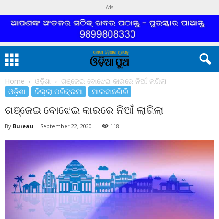
Ads
Home
ଓଡ଼ିଶା
ଗଞ୍ଜେଇ ବୋଝେଇ କାରରେ ନିଆଁ ଲାଗିଲା
ଓଡ଼ିଶା
ଜିଲ୍ଲା ପରିକ୍ରମା
ମାଲକାନଗିରି
ଗଞ୍ଜେଇ ବୋଝେଇ କାରରେ ନିଆଁ ଲାଗିଲା
By
Bureau
-
September 22, 2020
118