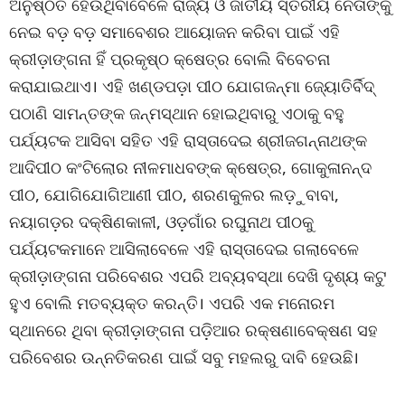
ଅନୁଷ୍ଠିତ ହେଉଥିବାବେଳେ ରାଜ୍ୟ ଓ ଜାତୀୟ ସ୍ତରୀୟ ନେତାଙ୍କୁ
ନେଇ ବଡ଼ ବଡ଼ ସମାବେଶର ଆୟୋଜନ କରିବା ପାଇଁ ଏହି
କ୍ରୀଡ଼ାଙ୍ଗନା ହିଁ ପ୍ରକୃଷ୍ଠ କ୍ଷେତ୍ର ବୋଲି ବିବେଚନା
କରାଯାଇଥାଏ। ଏହି ଖଣ୍ଡପଡ଼ା ପୀଠ ଯୋଗଜନ୍ମା ଜ୍ୟୋତିର୍ବିଦ୍
ପଠାଣି ସାମନ୍ତଙ୍କ ଜନ୍ମସ୍ଥାନ ହୋଇଥିବାରୁ ଏଠାକୁ ବହୁ
ପର୍ଯ୍ୟଟକ ଆସିବା ସହିତ ଏହି ରାସ୍ତାଦେଇ ଶ୍ରୀଜଗନ୍ନାଥଙ୍କ
ଆଦିପୀଠ କଂଟିଲୋର ନୀଳମାଧବଙ୍କ କ୍ଷେତ୍ର, ଗୋକୁଳାନନ୍ଦ
ପୀଠ, ଯୋଗିଯୋଗିଆଣୀ ପୀଠ, ଶରଣକୁଳର ଲଡ଼ୁବାବା,
ନୟାଗଡ଼ର ଦକ୍ଷିଣକାଳୀ, ଓଡ଼ଗାଁର ରଘୁନାଥ ପୀଠକୁ
ପର୍ଯ୍ୟଟକମାନେ ଆସିଲାବେଳେ ଏହି ରାସ୍ତାଦେଇ ଗଲାବେଳେ
କ୍ରୀଡ଼ାଙ୍ଗନା ପରିବେଶର ଏପରି ଅବ୍ୟବସ୍ଥା ଦେଖି ଦୃଶ୍ୟ କଟୁ
ହୁଏ ବୋଲି ମତବ୍ୟକ୍ତ କରନ୍ତି। ଏପରି ଏକ ମନୋରମ
ସ୍ଥାନରେ ଥିବା କ୍ରୀଡ଼ାଙ୍ଗନା ପଡ଼ିଆର ରକ୍ଷଣାବେକ୍ଷଣ ସହ
ପରିବେଶର ଉନ୍ନତିକରଣ ପାଇଁ ସବୁ ମହଲରୁ ଦାବି ହେଉଛି।