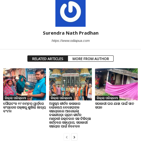
Surendra Nath Pradhan
https://www.odiapua.com
RELATED ARTICLES
MORE FROM AUTHOR
ଜିଲ୍ଲା ପରିକ୍ରମା
ଜିଲ୍ଲା ପରିକ୍ରମା
ଜିଲ୍ଲା ପରିକ୍ରମା
ପୌରାଚଂଳ ୧୯ ନମ୍ବର ୱାର୍ଡ଼ରେ
ଅସୁସ୍ଥ କୀର୍ତନ କଳାକାର
ସରକାରୀ ଘର ଯାହା ପାଇଁ ସାତ
କଂଗ୍ରେସ ପକ୍ଷରୁ ଶୁଖିଲା ଖାଦ୍ୟ
ଲୋକନାଥ ବେହେରାଙ୍କ
ସପନ
ବଂଟନ
ସହାୟତାରେ ଆଗେଇଲା
ବଳାଜୀପଡ଼ା ଗ୍ରାମ କୀର୍ତନ
ମଣ୍ଡଳୀ ରକ୍ତଦାନ ସହ ଚିକିତ୍ସା
ଖର୍ଚ୍ଚରେ ସହଯୋଗ, ସରକାରୀ
ସହାୟତା ପାଇଁ ନିବେଦନ