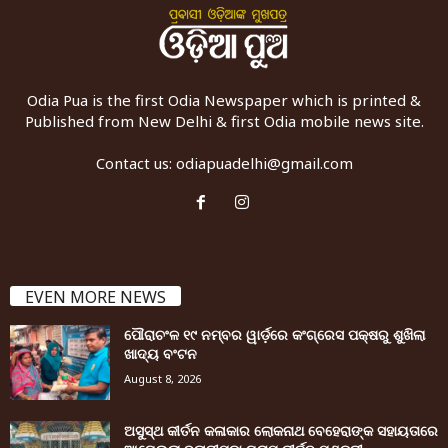
Odia Pua is the first Odia Newspaper which is printed &
Published from New Delhi & first Odia mobile news site.
Contact us:
odiapuadelhi@gmail.com
EVEN MORE NEWS
ପୌରାଚଂଳ ୧୯ ନମ୍ବର ୱାର୍ଡ଼ରେ କଂଗ୍ରେସ ପକ୍ଷରୁ ଶୁଖିଲା
ଖାଦ୍ୟ ବଂଟନ
August 8, 2026
ଅସୁସ୍ଥ କୀର୍ତନ କଳାକାର ଲୋକନାଥ ବେହେରାଙ୍କ ସହାୟତାରେ