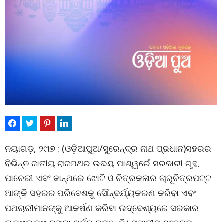
ନୟାଗଡ଼, ୨୯ା୭ : (ଓଡ଼ିଆପୁଅ/ସୁରେନ୍ଦ୍ର ନାଥ ପ୍ରଧାନ)ସହରର
ବିଭିନ୍ନ ଜାତୀୟ ରାଜପଥର ଉଭୟ ପାଶ୍ୱର୍ରେ ସରକାରୀ ଗୃହ,
ପାଚେରୀ ଏବଂ କାନ୍ଥରେ ଝୋଟି ଓ ଚିତ୍ରକଳାର ଚାରୂଚିତ୍ରପଟ୍ଟ
ଆଙ୍କି ସହରର ପରିବେଶକୁ ସୌନ୍ଦର୍ଯ୍ୟକରଣ କରିବା ଏବଂ
ପଥଚାରୀମାନଙ୍କୁ ଆକର୍ଷଣ କରିବା ଉଦ୍ଦେଶ୍ୟରେ ସରକାର