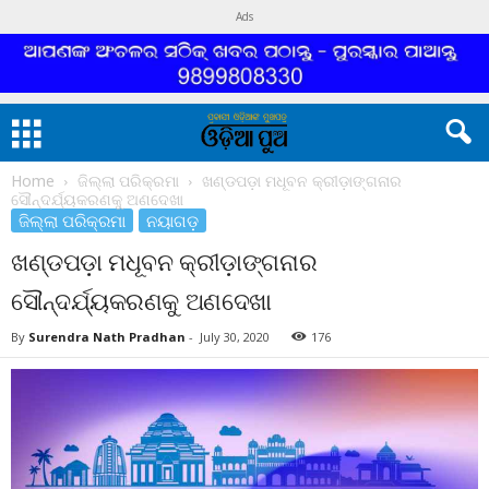
Ads
Home
ଜିଲ୍ଲା ପରିକ୍ରମା
ଖଣ୍ଡପଡ଼ା ମଧୂବନ କ୍ରୀଡ଼ାଙ୍ଗନାର
ସୌନ୍ଦର୍ଯ୍ୟକରଣକୁ ଅଣଦେଖା
ଜିଲ୍ଲା ପରିକ୍ରମା
ନୟାଗଡ଼
ଖଣ୍ଡପଡ଼ା ମଧୂବନ କ୍ରୀଡ଼ାଙ୍ଗନାର
ସୌନ୍ଦର୍ଯ୍ୟକରଣକୁ ଅଣଦେଖା
By
Surendra Nath Pradhan
-
July 30, 2020
176