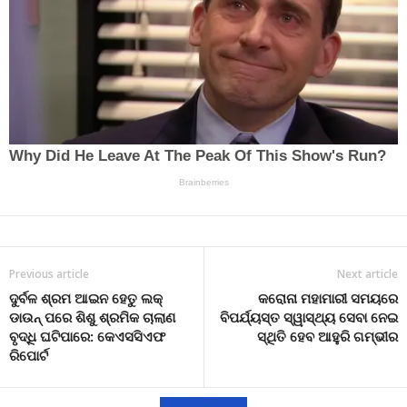
Previous article
Next article
ଦୁର୍ବଳ ଶ୍ରମ ଆଇନ ହେତୁ ଲକ୍
କରୋନା ମହାମାରୀ ସମୟରେ
ଡାଉନ୍ ପରେ ଶିଶୁ ଶ୍ରମିକ ଚାଲାଣ
ବିପର୍ଯ୍ୟସ୍ତ ସ୍ୱାସ୍ଥ୍ୟ ସେବା ନେଇ
ବୃଦ୍ଧି ଘଟିପାରେ: କେଏସସିଏଫ
ସ୍ଥିତି ହେବ ଆହୁରି ଗମ୍ଭୀର
ରିପୋର୍ଟ