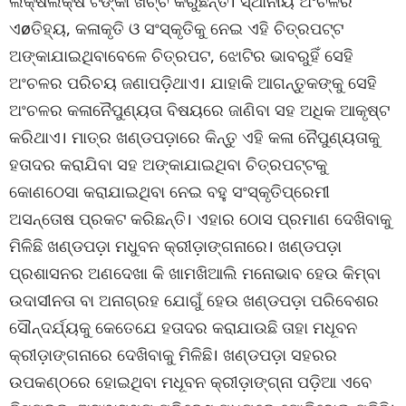
ଲକ୍ଷଲକ୍ଷ ଟଙ୍କା ଖର୍ଚ୍ଚ କରୁଛନ୍ତି। ସ୍ଥାନୀୟ ଅଂଚଳର
ଏøତିହ୍ୟ, କଳାକୃତି ଓ ସଂସ୍କୃତିକୁ ନେଇ ଏହି ଚିତ୍ରପଟ୍ଟ
ଅଙ୍କାଯାଇଥିବାବେଳେ ଚିତ୍ରପଟ, ଝୋଟିର ଭାବରୁହିଁ ସେହି
ଅଂଚଳର ପରିଚୟ ଜଣାପଡ଼ିଥାଏ। ଯାହାକି ଆଗନ୍ତୁକଙ୍କୁ ସେହି
ଅଂଚଳର କଳାନୈପୁଣ୍ୟତା ବିଷୟରେ ଜାଣିବା ସହ ଅଧିକ ଆକୃଷ୍ଟ
କରିଥାଏ। ମାତ୍ର ଖଣ୍ଡପଡ଼ାରେ କିନ୍ତୁ ଏହି କଳା ନୈପୁଣ୍ୟତାକୁ
ହତାଦର କରାଯିବା ସହ ଅଙ୍କାଯାଇଥିବା ଚିତ୍ରପଟ୍ଟକୁ
କୋଣଠେସା କରାଯାଇଥିବା ନେଇ ବହୁ ସଂସ୍କୃତିପ୍ରେମୀ
ଅସନ୍ତୋଷ ପ୍ରକଟ କରିଛନ୍ତି। ଏହାର ଠୋସ ପ୍ରମାଣ ଦେଖିବାକୁ
ମିଳିଛି ଖଣ୍ଡପଡ଼ା ମଧୁବନ କ୍ରୀଡ଼ାଙ୍ଗନାରେ। ଖଣ୍ଡପଡ଼ା
ପ୍ରଶାସନର ଅଣଦେଖା କି ଖାମଖିଆଲି ମନୋଭାବ ହେଉ କିମ୍ବା
ଉଦାସୀନତା ବା ଅନାଗ୍ରହ ଯୋଗୁଁ ହେଉ ଖଣ୍ଡପଡ଼ା ପରିବେଶର
ସୌନ୍ଦର୍ଯ୍ୟକୁ କେତେଯେ ହତାଦର କରାଯାଉଛି ତାହା ମଧୂବନ
କ୍ରୀଡ଼ାଙ୍ଗନାରେ ଦେଖିବାକୁ ମିଳିଛି। ଖଣ୍ଡପଡ଼ା ସହରର
ଉପକଣ୍ଠରେ ହୋଇଥିବା ମଧୂବନ କ୍ରୀଡ଼ାଙ୍ଗ୍‌ନା ପଡ଼ିଆ ଏବେ