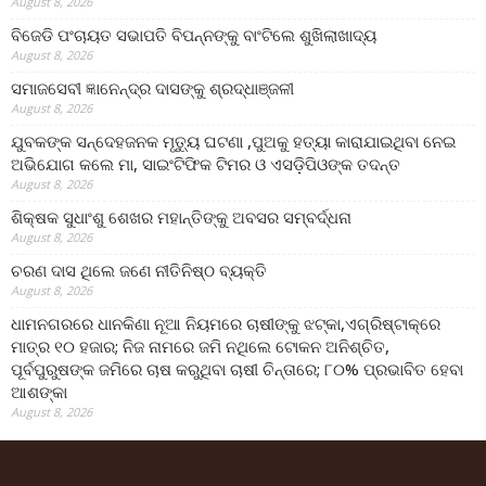
August 8, 2026
ବିଜେଡି ପଂଚାୟତ ସଭାପତି ବିପନ୍ନଙ୍କୁ ବାଂଟିଲେ ଶୁଖିଲାଖାଦ୍ୟ
August 8, 2026
ସମାଜସେବୀ ଜ୍ଞାନେନ୍ଦ୍ର ଦାସଙ୍କୁ ଶ୍ରଦ୍ଧାଞ୍ଜଳୀ
August 8, 2026
ଯୁବକଙ୍କ ସନ୍ଦେହଜନକ ମୃତ୍ୟୁ ଘଟଣା ,ପୁଅକୁ ହତ୍ୟା କାରାଯାଇଥିବା ନେଇ
ଅଭିଯୋଗ କଲେ ମା, ସାଇଂଟିଫିକ ଟିମର ଓ ଏସଡ଼ିପିଓଙ୍କ ତଦନ୍ତ
August 8, 2026
ଶିକ୍ଷକ ସୁଧାଂଶୁ ଶେଖର ମହାନ୍ତିଙ୍କୁ ଅବସର ସମ୍ବର୍ଦ୍ଧନା
August 8, 2026
ଚରଣ ଦାସ ଥିଲେ ଜଣେ ନୀତିନିଷ୍ଠ ବ୍ୟକ୍ତି
August 8, 2026
ଧାମନଗରରେ ଧାନକିଣା ନୂଆ ନିୟମରେ ଚାଷୀଙ୍କୁ ଝଟ୍‌କା,ଏଗ୍ରିଷ୍ଟାକ୍‌ରେ
ମାତ୍ର ୧୦ ହଜାର; ନିଜ ନାମରେ ଜମି ନଥିଲେ ଟୋକନ ଅନିଶ୍ଚିତ,
ପୂର୍ବପୁରୁଷଙ୍କ ଜମିରେ ଚାଷ କରୁଥିବା ଚାଷୀ ଚିନ୍ତାରେ; ୮୦% ପ୍ରଭାବିତ ହେବା
ଆଶଙ୍କା
August 8, 2026