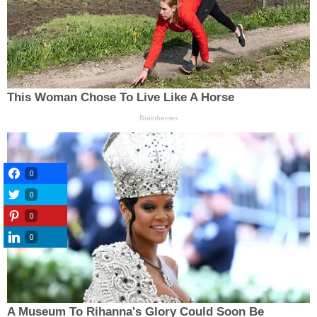
0
0
0
0