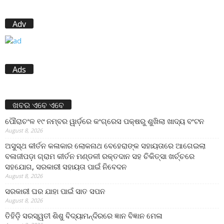
Adv
Ads
ଖବର ଏବେ ଏବେ
ପୌରାଚଂଳ ୧୯ ନମ୍ବର ୱାର୍ଡ଼ରେ କଂଗ୍ରେସ ପକ୍ଷରୁ ଶୁଖିଲା ଖାଦ୍ୟ ବଂଟନ
August 8, 2026
ଅସୁସ୍ଥ କୀର୍ତନ କଳାକାର ଲୋକନାଥ ବେହେରାଙ୍କ ସହାୟତାରେ ଆଗେଇଲା
ବଳାଜୀପଡ଼ା ଗ୍ରାମ କୀର୍ତନ ମଣ୍ଡଳୀ ରକ୍ତଦାନ ସହ ଚିକିତ୍ସା ଖର୍ଚ୍ଚରେ
ସହଯୋଗ, ସରକାରୀ ସହାୟତା ପାଇଁ ନିବେଦନ
August 8, 2026
ସରକାରୀ ଘର ଯାହା ପାଇଁ ସାତ ସପନ
August 8, 2026
ତିହିଡି଼ ସରସ୍ୱତୀ ଶିଶୁ ବିଦ୍ୟାମନ୍ଦିରରେ ଜ୍ଞାନ ବିଜ୍ଞାନ ମେଳା