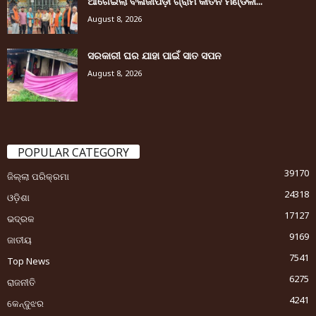
ଆଗେଇଲା ବଳାଜୀପଡ଼ା ଗ୍ରାମ କୀର୍ତନ ମଣ୍ଡଳୀ...
August 8, 2026
ସରକାରୀ ଘର ଯାହା ପାଇଁ ସାତ ସପନ
August 8, 2026
POPULAR CATEGORY
39170
ଜିଲ୍ଲା ପରିକ୍ରମା
24318
ଓଡ଼ିଶା
17127
ଭଦ୍ରକ
9169
ଜାତୀୟ
7541
Top News
6275
ରାଜନୀତି
4241
କେନ୍ଦୁଝର