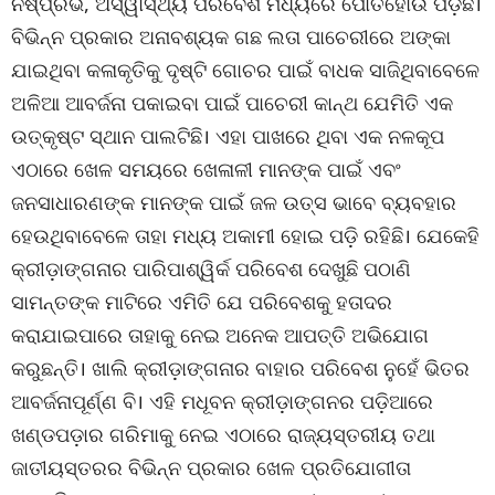
ନିଷ୍ପ୍ରଭ, ଅସ୍ୱାସ୍ଥ୍ୟ ପରିବେଶ ମଧ୍ୟରେ ପୋତିହୋଉ ପଡ଼ିଛି।
ବିଭିନ୍ନ ପ୍ରକାର ଅନାବଶ୍ୟକ ଗଛ ଲତା ପାଚେରୀରେ ଅଙ୍କା
ଯାଇଥିବା କଳାକୃତିକୁ ଦୃଷ୍ଟି ଗୋଚର ପାଇଁ ବାଧକ ସାଜିଥିବାବେଳେ
ଅଳିଆ ଆବର୍ଜନା ପକାଇବା ପାଇଁ ପାଚେରୀ କାନ୍ଥ ଯେମିତି ଏକ
ଉତ୍କୃଷ୍ଟ ସ୍ଥାନ ପାଲଟିଛି। ଏହା ପାଖରେ ଥିବା ଏକ ନଳକୂପ
ଏଠାରେ ଖେଳ ସମୟରେ ଖେଳାଳୀ ମାନଙ୍କ ପାଇଁ ଏବଂ
ଜନସାଧାରଣଙ୍କ ମାନଙ୍କ ପାଇଁ ଜଳ ଉତ୍ସ ଭାବେ ବ୍ୟବହାର
ହେଉଥିବାବେଳେ ତାହା ମଧ୍ୟ ଅକାମୀ ହୋଇ ପଡ଼ି ରହିଛି। ଯେକେହି
କ୍ରୀଡ଼ାଙ୍ଗନାର ପାରିପାଶ୍ୱିର୍କ ପରିବେଶ ଦେଖୁଛି ପଠାଣି
ସାମନ୍ତଙ୍କ ମାଟିରେ ଏମିତି ଯେ ପରିବେଶକୁ ହତାଦର
କରାଯାଇପାରେ ତାହାକୁ ନେଇ ଅନେକ ଆପତ୍ତି ଅଭିଯୋଗ
କରୁଛନ୍ତି। ଖାଲି କ୍ରୀଡ଼ାଙ୍ଗନାର ବାହାର ପରିବେଶ ନୁହେଁ ଭିତର
ଆବର୍ଜନାପୂର୍ଣ୍ଣ ବି। ଏହି ମଧୂବନ କ୍ରୀଡ଼ାଙ୍ଗନର ପଡ଼ିଆରେ
ଖଣ୍ଡପଡ଼ାର ଗରିମାକୁ ନେଇ ଏଠାରେ ରାଜ୍ୟସ୍ତରୀୟ ତଥା
ଜାତୀୟସ୍ତରର ବିଭିନ୍ନ ପ୍ରକାର ଖେଳ ପ୍ରତିଯୋଗୀତା