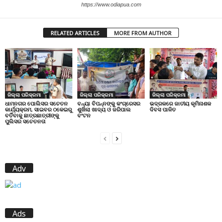
https://www.odiapua.com
RELATED ARTICLES
MORE FROM AUTHOR
ଜିଲ୍ଲା ପରିକ୍ରମା
ଜିଲ୍ଲା ପରିକ୍ରମା
ଜିଲ୍ଲା ପରିକ୍ରମା
ଧାମନଗର ପୋଲିସର ସଚେତନ
ବନ୍ୟା ବିପନ୍ନଙ୍କୁ କଂଗ୍ରେସର
ଭଦ୍ରକରେ ଜାତୀୟ କୃମିନାଶକ
କାର୍ଯ୍ୟକ୍ରମ, ସାଇବର ଠକେଇରୁ
ଶୁଖିଲା ଖାଦ୍ୟ ଓ ଜରିପାଲ
ଦିବସ ପାଳିତ
ବର୍ତିବାକୁ ଛାତ୍ରଛାତ୍ରୀଙ୍କୁ
ବଂଟନ
ପୁଲିସର ସଚେତନତା
Adv
Ads