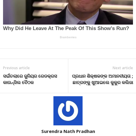
Previous article
Next article
ସଇଁତଲାରେ ଜୁନିୟର ରେଡକ୍ରସ
ପ୍ରଧାନ ଶିକ୍ଷକଙ୍କ ଅମାନବୀୟତା ;
କାଉନ୍ସିଲ ବୈଠକ
ଛାତ୍ରଙ୍କୁ ଖୁଆଇଲେ କୁକୁର କଲିଜା
Surendra Nath Pradhan