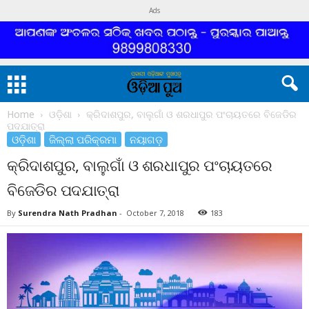
Ads
Home
ଓଡ଼ିଶା
କ୍ରିଦାଶପୁର, ବାଲୁଗାଁ ଓ ଶରଧାପୁର ପଂଚାୟତରେ ବିଜେଡିର
ପଦଯାତ୍ରା
ଓଡ଼ିଶା
ଜିଲ୍ଲା ପରିକ୍ରମା
ନୟାଗଡ଼
କ୍ରିଦାଶପୁର, ବାଲୁଗାଁ ଓ ଶରଧାପୁର ପଂଚାୟତରେ
ବିଜେଡିର ପଦଯାତ୍ରା
By
Surendra Nath Pradhan
-
October 7, 2018
183