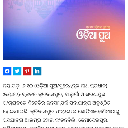
ନୟାଗଡ଼, ୬ା୧୦ (ଓଡ଼ିଆ ପୁଅ/ସୁରେନ୍ଦ୍ର ନାଥ ପ୍ରଧାନ)
:ନୟାଗଡ଼ ବ୍ଳକର କ୍ରିଦାଶପୁର, ବାଲୁଗାଁ ଓ ଶରଧାପୁର
ପଂଚାୟତରେ ବିଜେଡିର ଜନସମ୍ପର୍କ ପଦାଯାତ୍ରା ଅନୁଷ୍ଠିତ
ହୋଇଯାଇଛି। କ୍ରିଦାଶପୁର ପଂଚାୟତର କୋଡ଼ିଏକାହାଣିଆଠାରୁ
ପଦଯାତ୍ରା ଆରମ୍ଭ ହୋଇ କଂଚନବିଲି, ଜେମାଦେଇପୁର,