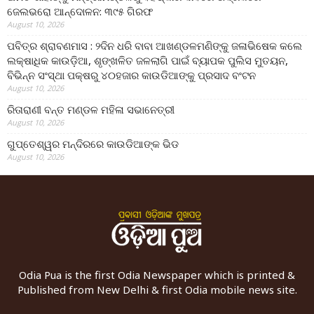
ଜେଲଭରୋ ଆନ୍ଦୋଳନ: ୩୯୫ ଗିରଫ
August 10, 2026
ପବିତ୍ର ଶ୍ରାବଣମାସ : ୨ଦିନ ଧରି ବାବା ଆଖଣ୍ଡଳମଣିଙ୍କୁ ଜଳାଭିଷେକ କଲେ
ଲକ୍ଷାଧିକ କାଉଡ଼ିଆ, ଶୃଙ୍ଖଳିତ ଜଳଲାଗି ପାଇଁ ବ୍ୟାପକ ପୁଲିସ ମୁତୟନ,
ବିଭିନ୍ନ ସଂସ୍ଥା ପକ୍ଷରୁ ୪୦ହଜାର କାଉଡିଆଙ୍କୁ ପ୍ରସାଦ ବଂଟନ
August 10, 2026
ରିତାରାଣୀ ବନ୍ତ ମଣ୍ଡଳ ମହିଳା ସଭାନେତ୍ରୀ
August 10, 2026
ଗୁପ୍ତେଶ୍ୱର ମନ୍ଦିରରେ କାଉଡିଆଙ୍କ ଭିଡ
August 10, 2026
Odia Pua is the first Odia Newspaper which is printed &
Published from New Delhi & first Odia mobile news site.