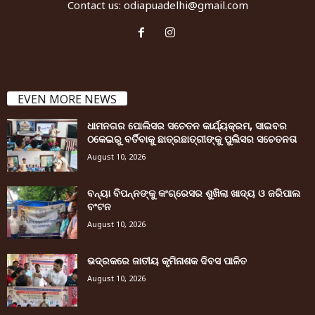
Contact us:
odiapuadelhi@gmail.com
EVEN MORE NEWS
ଧାମନଗର ପୋଲିସର ସଚେତନ କାର୍ଯ୍ୟକ୍ରମ, ସାଇବର
ଠକେଇରୁ ବର୍ତିବାକୁ ଛାତ୍ରଛାତ୍ରୀଙ୍କୁ ପୁଲିସର ସଚେତନତା
August 10, 2026
ବନ୍ୟା ବିପନ୍ନଙ୍କୁ କଂଗ୍ରେସର ଶୁଖିଲା ଖାଦ୍ୟ ଓ ଜରିପାଲ
ବଂଟନ
August 10, 2026
ଭଦ୍ରକରେ ଜାତୀୟ କୃମିନାଶକ ଦିବସ ପାଳିତ
August 10, 2026