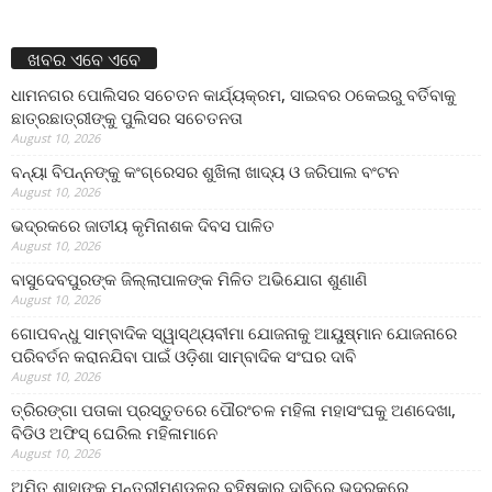
ଖବର ଏବେ ଏବେ
ଧାମନଗର ପୋଲିସର ସଚେତନ କାର୍ଯ୍ୟକ୍ରମ, ସାଇବର ଠକେଇରୁ ବର୍ତିବାକୁ
ଛାତ୍ରଛାତ୍ରୀଙ୍କୁ ପୁଲିସର ସଚେତନତା
August 10, 2026
ବନ୍ୟା ବିପନ୍ନଙ୍କୁ କଂଗ୍ରେସର ଶୁଖିଲା ଖାଦ୍ୟ ଓ ଜରିପାଲ ବଂଟନ
August 10, 2026
ଭଦ୍ରକରେ ଜାତୀୟ କୃମିନାଶକ ଦିବସ ପାଳିତ
August 10, 2026
ବାସୁଦେବପୁରଙ୍କ ଜିଲ୍ଲାପାଳଙ୍କ ମିଳିତ ଅଭିଯୋଗ ଶୁଣାଣି
August 10, 2026
ଗୋପବନ୍ଧୁ ସାମ୍ବାଦିକ ସ୍ୱାସ୍ଥ୍ୟବୀମା ଯୋଜନାକୁ ଆୟୁଷ୍ମାନ ଯୋଜନାରେ
ପରିବର୍ତନ କରାନଯିବା ପାଇଁ ଓଡ଼ିଶା ସାମ୍ବାଦିକ ସଂଘର ଦାବି
August 10, 2026
ତ୍ରିରଙ୍ଗା ପତାକା ପ୍ରସ୍ତୁତରେ ପୌରଂଚଳ ମହିଳା ମହାସଂଘକୁ ଅଣଦେଖା,
ବିଡିଓ ଅଫିସ୍ ଘେରିଲ ମହିଳାମାନେ
August 10, 2026
ଅମିତ ଶାହାଙ୍କୁ ମନ୍ତ୍ରୀମଣ୍ଡଳରୁ ବହିଷ୍କାର ଦାବିରେ ଭଦ୍ରକରେ