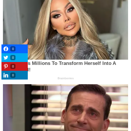
0
0
0
0