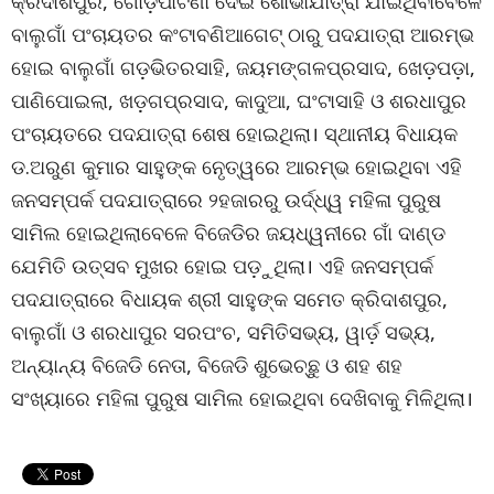
କ୍ରିଦାଶପୁର, ଗୋଡ଼ିପାଟଣା ଦେଇ ଶୋଭାଯାତ୍ରା ଯାଇଥିବାବେଳେ
ବାଲୁଗାଁ ପଂଚାୟତର କଂଟାବଣିଆଗେଟ୍ ଠାରୁ ପଦଯାତ୍ରା ଆରମ୍ଭ
ହୋଇ ବାଲୁଗାଁ ଗଡ଼ଭିତରସାହି, ଜୟମଙ୍ଗଳପ୍ରସାଦ, ଖେଡ଼ପଡ଼ା,
ପାଣିପୋଇଲା, ଖଡ଼ଗପ୍ରସାଦ, କାଦୁଆ, ଘଂଟାସାହି ଓ ଶରଧାପୁର
ପଂଚାୟତରେ ପଦଯାତ୍ରା ଶେଷ ହୋଇଥିଲା। ସ୍ଥାନୀୟ ବିଧାୟକ
ଡ.ଅରୁଣ କୁମାର ସାହୁଙ୍କ ନେୃତ୍ୱରେ ଆରମ୍ଭ ହୋଇଥିବା ଏହି
ଜନସମ୍ପର୍କ ପଦଯାତ୍ରାରେ ୨ହଜାରରୁ ଉର୍ଦ୍ଧ୍ୱ ମହିଳା ପୁରୁଷ
ସାମିଲ ହୋଇଥିଲାବେଳେ ବିଜେଡିର ଜୟଧ୍ୱନୀରେ ଗାଁ ଦାଣ୍ଡ
ଯେମିତି ଉତ୍ସବ ମୁଖର ହୋଇ ପଡ଼ୁଥିଲା। ଏହି ଜନସମ୍ପର୍କ
ପଦଯାତ୍ରାରେ ବିଧାୟକ ଶ୍ରୀ ସାହୁଙ୍କ ସମେତ କ୍ରିଦାଶପୁର,
ବାଲୁଗାଁ ଓ ଶରଧାପୁର ସରପଂଚ, ସମିତିସଭ୍ୟ, ୱାର୍ଡ଼ ସଭ୍ୟ,
ଅନ୍ୟାନ୍ୟ ବିଜେଡି ନେତା, ବିଜେଡି ଶୁଭେଚ୍ଛୁ ଓ ଶହ ଶହ
ସଂଖ୍ୟାରେ ମହିଳା ପୁରୁଷ ସାମିଲ ହୋଇଥିବା ଦେଖିବାକୁ ମିଳିଥିଲା।