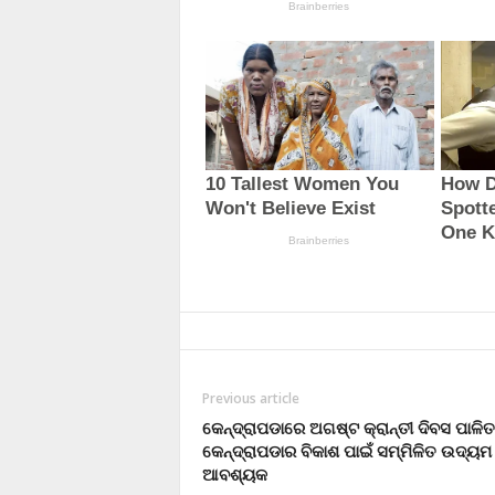
Previous article
କେନ୍ଦ୍ରାପଡାରେ ଅଗଷ୍ଟ କ୍ରାନ୍ତୀ ଦିବସ ପାଳିତ
କେନ୍ଦ୍ରାପଡାର ବିକାଶ ପାଇଁ ସମ୍ମିଳିତ ଉଦ୍ୟମ
ଆବଶ୍ୟକ