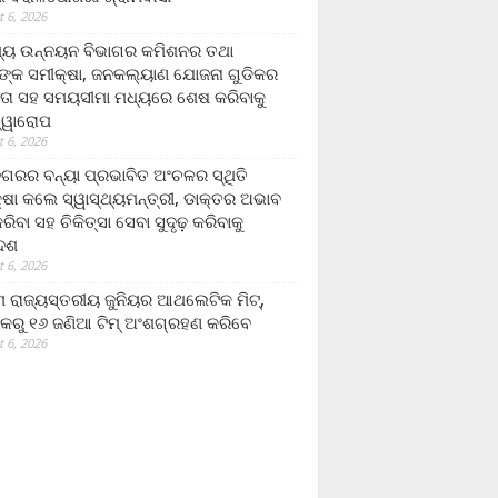
 6, 2026
ମ୍ୟ ଉନ୍ନୟନ ବିଭାଗର କମିଶନର ତଥା
ଙ୍କ ସମୀକ୍ଷା, ଜନକଲ୍ୟାଣ ଯୋଜନା ଗୁଡିକର
ତା ସହ ସମୟସୀମା ମଧ୍ୟରେ ଶେଷ କରିବାକୁ
ତ୍ୱାରୋପ
 6, 2026
ଗରର ବନ୍ୟା ପ୍ରଭାବିତ ଅଂଚଳର ସ୍ଥିତି
୍ଷା କଲେ ସ୍ୱାସ୍ଥ୍ୟମନ୍ତ୍ରୀ, ଡାକ୍ତର ଅଭାବ
ରିବା ସହ ଚିକିତ୍ସା ସେବା ସୁଦୃଢ଼ କରିବାକୁ
ଦେଶ
 6, 2026
 ରାଜ୍ୟସ୍ତରୀୟ ଜୁନିୟର ଆଥଲେଟିକ ମିଟ୍‌,
କରୁ ୧୬ ଜଣିଆ ଟିମ୍ ଅଂଶଗ୍ରହଣ କରିବେ
 6, 2026