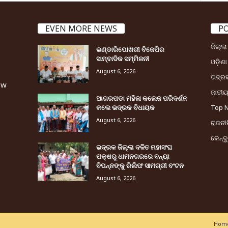
EVEN MORE NEWS
P
ଜିଲ୍ଲ
ଭଣ୍ଡାରିପୋଖରୀ ବିଜେପିର
ସାମ୍ବାଦିକ ସମ୍ମିଳନୀ
ଓଡ଼ିଶା
August 6, 2026
ଭଦ୍ର
ew
ଜାତୀ
ଆଗରପଡା ମହିଳା କଲେଜ ପରିଦର୍ଶନ
କଲେ ଭଦ୍ରକ ବିଧାୟକ
Top 
August 6, 2026
ରାଜନୀତ
କେନ୍ଦ
ଭଦ୍ରକ ଜିଲ୍ଲା ଦଳିତ ମହାସଂଘ
ପକ୍ଷରୁ ଧାମନଗରରେ ବନ୍ୟା
ବିପନ୍ନଙ୍କୁ ରିଲିଫ ସାମଗ୍ରୀ ବଂଟନ
August 6, 2026
Home