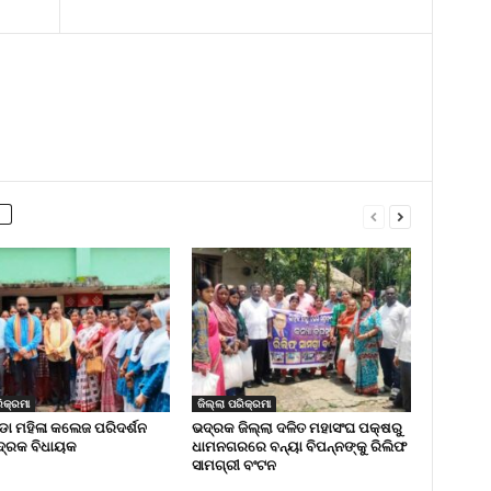
ିକ୍ରମା
ଜିଲ୍ଲା ପରିକ୍ରମା
 ମହିଳା କଲେଜ ପରିଦର୍ଶନ
ଭଦ୍ରକ ଜିଲ୍ଲା ଦଳିତ ମହାସଂଘ ପକ୍ଷରୁ
୍ରକ ବିଧାୟକ
ଧାମନଗରରେ ବନ୍ୟା ବିପନ୍ନଙ୍କୁ ରିଲିଫ
ସାମଗ୍ରୀ ବଂଟନ