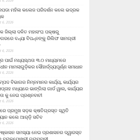
 6, 2026
ଡା ମହିଳା କଲେଜ ପରିଦର୍ଶନ କଲେ ଭଦ୍ରକ
ୟକ
 6, 2026
କ ଜିଲ୍ଲା ଦଳିତ ମହାସଂଘ ପକ୍ଷରୁ
ଗରରେ ବନ୍ୟା ବିପନ୍ନଙ୍କୁ ରିଲିଫ ସାମଗ୍ରୀ
ନ
 6, 2026
ଟ୍ର ପାଇଁ ମଧ୍ୟସ୍ଥତା ୩.୦ ମାଧ୍ୟମରେ
ାଧୀନ ମାମଲାଗୁଡ଼ିକର ସୌହାର୍ଦ୍ଦ୍ୟପୂର୍ଣ୍ଣ ସମାଧାନ
 6, 2026
୍ପଦ ବିଭାଗର ନିମ୍ନମାନର କାର୍ଯ୍ୟ, କାର୍ଯ୍ୟର
୍ତାହ ମଧ୍ୟରେ ଭାଙ୍ଗିଲା ଗାର୍ଡ ୱାଲ, କାର୍ଯ୍ୟର
ତା କୁ ନେଇ ପ୍ରଶ୍ନବାଚୀ
 6, 2026
ାରେ ପ୍ରମୁଖ ସଡ଼କ କ୍ଷତିଗ୍ରସ୍ତ ସ୍ଥିତି
୍ୟାନ କଲେ ଆର୍‌ଡ଼ି ସଚିବ
 6, 2026
ିଷ୍କାସନ ସମସ୍ୟା ନେଇ ପ୍ରଶାସନର ଦ୍ୱାରସ୍ତ
 ବରାଳପୋଖରୀ ଗ୍ରାମବାସୀ