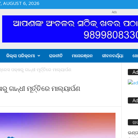
 AUGUST 6, 2026
Ads
ଜିଲ୍ଲା ପରିକ୍ରମା
ରାଜନୀତି
ମନୋରଞ୍ଜନ
ଜୀବନଚର୍ଯ୍ୟା
ଖେ
୍ରେସ ପକ୍ଷରୁ ଗାନ୍ଧୀ ମୂର୍ତ୍ତିରେ ମାଲ୍ୟାର୍ପଣ
Ad
ୁ ଗାନ୍ଧୀ ମୂର୍ତ୍ତିରେ ମାଲ୍ୟାର୍ପଣ
Ad
ଖ
ଭଣ୍ଡ