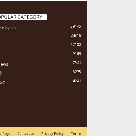
OPULAR CATEGORY
39145
ା ପରିକ୍ରମା
24318
17102
କ
9169
ୟ
7541
News
6275
ି
4241
ୁଝର
 Page
Contact us
Privacy Policy
Terms