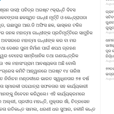
August
ଞ୍ଜନ ଦାସ): ପବିତ୍ର ଅଗଷ୍ଟ ୯କ୍ରାନ୍ତି ଦିବସ
ଗ୍ରା
ସଚିବ
ଙ୍ଗଳା ଛକସ୍ଥିତ ଗାନ୍ଧୀ ମୂର୍ତ୍ତି ଓ କେନ୍ଦ୍ରାପଡା
ଗୁଣବ
ାଣ୍ଡ, ଇଛାପୁର ଆର.ଡି ଅଫିସ ଛକ, ଭାସ୍କର ଟକିଜ
ଗୁରୁ
 ଜନକ ମହାତ୍ମା ଗାନ୍ଧୀଙ୍କ ପ୍ରତିମୂର୍ତ୍ତିରେ ସାମୁହିକ
August
ହି ଅବସରରେ ମହାତ୍ମା ଗନ୍ଧୀଙ୍କ କର ବା ମର
ଧାମନ
ସମୀକ
ଥା ଦେଶର ପୁନଃ ନିର୍ମାଣ ପାଇଁ ଶପଥ ଗ୍ରହଣ
ଦୂର କ
୍ୱର ବେହେରା ସାମ୍ବିଧାନିକ ତଥା ଗଣତାନ୍ତ୍ରିକ
ନିର୍ଦ୍
August
ଆଉ ଏକ ମହାସଂଗ୍ରାମ ଆବଶ୍ୟକତା ଅଛି ବୋଲି
୭୨ତମ
ଂଗ୍ରେସ କମିଟି ଆହ୍ୱାନରେ ଅଗଷ୍ଟ ୧୪ ତାରିଖ
ଭଦ୍ର
୍ତ ନିର୍ବାଚନ ମଣ୍ଡଳୀରେ ଭାରତ ସ୍ୱାଧିନତାର ୭୫ ବର୍ଷ
August
ିନତା ସ୍ମାରକୀ ପଦଯାତ୍ରା ସଫଳତାର ସହ କାର୍ଯ୍ୟକାରୀ
ୀମାନଙ୍କୁ ନିବେଦନ କରିଥିଲେ। ଏହି କାର୍ଯ୍ୟକ୍ରମରେ
ଲ୍ଲୀ, ପ୍ରଦୀପ ମହାନ୍ତି, ମୁକ୍ତାର ଖାଁ, ଚିତ୍ରସେନ
େତା ରତିକାନ୍ତ ସାମଲ, ଧରଣୀ ଧର ସୁଆର, ନଳୀନି କାନ୍ତ