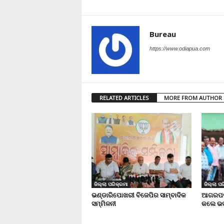
Bureau
https://www.odiapua.com
RELATED ARTICLES
MORE FROM AUTHOR
ଜିଲ୍ଲା ପରିକ୍ରମା
ଜିଲ୍ଲା ପର
ଭଣ୍ଡାରିପୋଖରୀ ବିଜେପିର ସାମ୍ବାଦିକ
ଆଗରପଡା
ସମ୍ମିଳନୀ
କଲେ ଭଦ