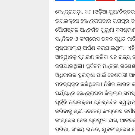
କେନ୍ଦ୍ରାପଡ଼ା, ୯ା୮ (ଓଡ଼ିଆ ପୁଅ/ଚିତ୍ତର
ଉପଲକ୍ଷେ କେନ୍ଦ୍ରାପଡାର ଗରାପୁର ଡାକବ
ପୈାରାଞ୍ଚଳ ଅନ୍ତର୍ଗତ ପୁରୁଣା ବସଷ୍ଟ
ସନ୍ନିକଟ ଓ କଂଗ୍ରେସ ଭବନ ସ୍ଥିତ ଜାତିର
ପୁଷ୍ପମାଲ୍ୟ ଅର୍ପଣ କରାଯାଇଥିଲା। ଏ
ଆହ୍ୱାନକୁ ସ୍ମରଣ କରିବା ସହ ରାଜ୍ୟ ତ
କରାଯାଇଥିଲା। ପୁର୍ବତନ ମନ୍ତ୍ରୀ ଗଣେଶ
ଅଧିକାରର ସୁରକ୍ଷା ପାଇଁ ଦେଶବାସୀ 
ମତବ୍ୟକ୍ତ କରିଥିଲେ। ନିଖିଳ ଭାରତ କ
ପର୍ଯ୍ୟନ୍ତ କେନ୍ଦ୍ରାପଡା ଜିଲ୍ଲାର ସମସ
ପୂର୍ତ୍ତି ଉପଲକ୍ଷେ ପ୍ରସ୍ତାବିତ ସ୍ୱାଧ
କରିବାକୁ ଶ୍ରୀ ବେହେରା କଂଗ୍ରେସ କର୍ମ
କଂଗ୍ରେସ ନେତା ପ୍ରଫୁଲ ଦାସ, ଆକବର ଅ
ପରିଡା, ସଂଜୟ ରାଉତ, ଯୁବକଂଗ୍ରେସ ନ