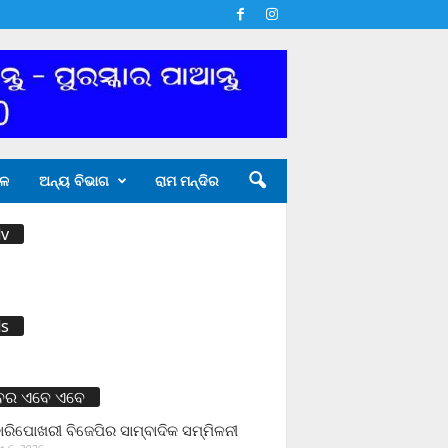
ଳ
ଅନ୍ୟ ବିଭାଗ
ରାମ ମନ୍ଦିର
v
s
ବର ଏବେ ଏବେ
ାରିପୋଖରୀ ବିଜେପିର ସାମ୍ବାଦିକ ସମ୍ମିଳନୀ