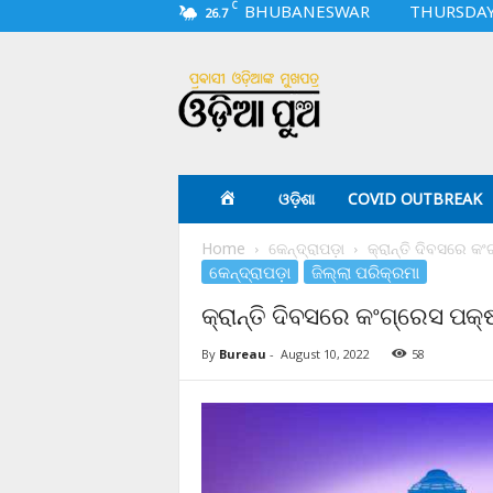
C
BHUBANESWAR
THURSDAY,
26.7
O
d
i
a
p
u
a
ଓଡ଼ିଶା
COVID OUTBREAK
.
c
Home
କେନ୍ଦ୍ରାପଡ଼ା
କ୍ରାନ୍ତି ଦିବସରେ କଂଗ
o
କେନ୍ଦ୍ରାପଡ଼ା
ଜିଲ୍ଲା ପରିକ୍ରମା
m
କ୍ରାନ୍ତି ଦିବସରେ କଂଗ୍ରେସ ପକ୍ଷର
By
Bureau
-
August 10, 2022
58