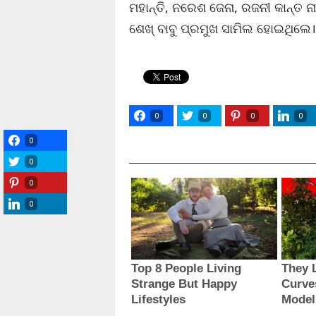
ମହାନ୍ତି, ନରେଶ ଜେନା, ରଜନୀ କାନ୍ତ
ଶେଖ୍ ବାବୁ ପ୍ରମୁଖ ସାମିଲ ହୋଇଥିଲେ।
0
0
0
0
0
0
0
0