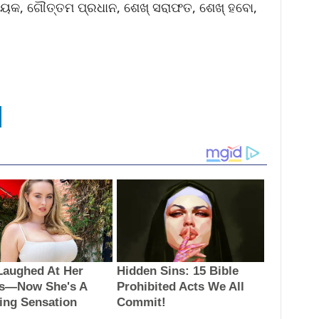
 ନାୟକ, ଗୌତ୍ତମ ପ୍ରଧାନ, ଶେଖ୍ ସରାଫତ, ଶେଖ୍ ହବୋ,