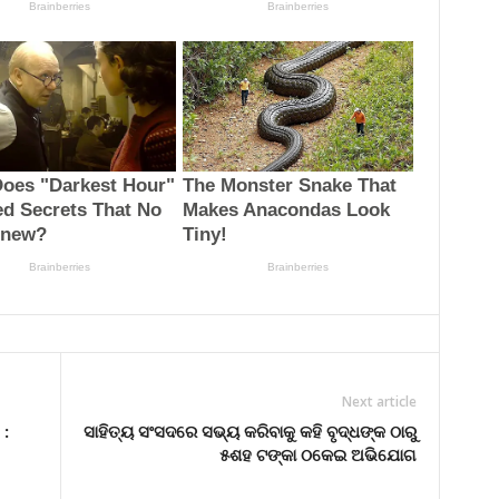
Next article
 :
ସାହିତ୍ୟ ସଂସଦରେ ସଭ୍ୟ କରିବାକୁ କହି ବୃଦ୍ଧଙ୍କ ଠାରୁ
୫ଶହ ଟଙ୍କା ଠକେଇ ଅଭିଯୋଗ