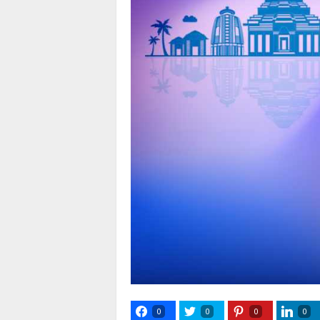
0
0
0
0