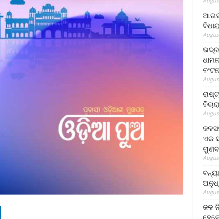
August
ଆଗରପ
ବିଧା
August
ଭଦ୍ର
ଧାମନ
ବଂଟ
August
ରାଷ୍
ବିଚାର
August
ଜଳସମ
ଏକ ସପ
ଗୁଣବ
August
ବନ୍ୟ
ଅନୁଧ
August
ଜଳ ନ
ହେଲେ