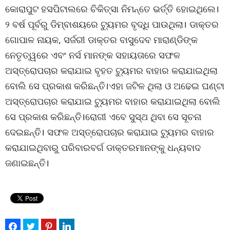
କୋରାପୁଟ ହସପିଟାଲରେ ଚିକିତ୍ସା ନିମନ୍ତେ ଭର୍ତ୍ତି ହୋଇଥିଲେ।
୨ ବର୍ଷ ପୂର୍ବରୁ ଡିମ୍ବାଶୟରେ ଟ୍ୟୁମର ବୃଦ୍ଧି ପାଉଥିଲା। ଡାକ୍ତର
ଗୋପାଳ ନାୟକ, ସର୍ଜରୀ ଡାକ୍ତର ବାସୁଦେବ ମାରାଣ୍ଡିଙ୍କ
ନେତୃତ୍ୱରେ ଏବଂ ନର୍ସ ମାନଙ୍କ ସହାୟତାରେ ସଫଳ
ଅସ୍ତ୍ରୋପଚାର କରାଯାଇ ବୃହତ ଟ୍ୟୁମର ବାହାର କରାଯାଇଥିଲା
ବୋଲି ସେ ପ୍ରକାଶ କରିଛନ୍ତି।ଏହା ଜଟିଳ ଥିଲା ଓ ଅଢେଇ ଘଣ୍ଟା
ଅସ୍ତ୍ରୋପଚାର କରାଯାଇ ଟ୍ୟୁମର ବାହାର କରାଯାଇଥିଲା ବୋଲି
ସେ ପ୍ରକାଶ କରିଛନ୍ତି।ରୋଗୀ ଏବେ ସୁସ୍ଥ ଥିବା ସେ ସୂଚନା
ଦେଇଛନ୍ତି। ସଫଳ ଅସ୍ତ୍ରୋପଚାର କରାଯାଇ ଟ୍ୟୁମର ବାହାର
କରାଯାଇଥିବାରୁ ପରିବାରବର୍ଗ ଡାକ୍ତରମାନଙ୍କୁ ଧନ୍ୟବାଦ
ଜଣାଇଛନ୍ତି।