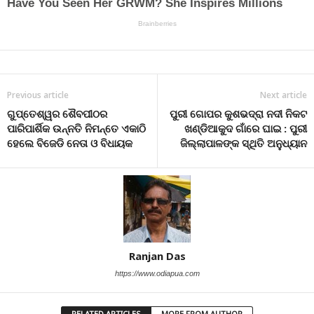
Previous article
Next article
ଗୁପ୍ତେଶ୍ୱର ଶୈବପୀଠର
ପୁରୀ ଗୋପର କୁଶଭଦ୍ରା ନଦୀ ନିକଟ
ପାରିପାର୍ଶିକ ଉନ୍ନତି ନିମନ୍ତେ ଏକାଠି
ଖଣ୍ଡିଆକୁଦ ଗାଁରେ ଘାଇ : ପୁରୀ
ହେଲେ ବିଜେଡି ନେତା ଓ ବିଧାୟକ
ଜିଲ୍ଲାପାଳଙ୍କ ସ୍ଥିତି ଅନୁଧ୍ୟାନ
Ranjan Das
https://www.odiapua.com
RELATED ARTICLES
MORE FROM AUTHOR