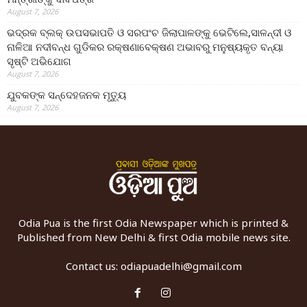
August 7, 2026
ଭଦ୍ରକ ବ୍ଲକ୍ ଉପସଭାପତି ଓ ସରପଂଚ ଜିଲାପାଳଙ୍କୁ ଭେଟିଲେ,ସାଳନ୍ଦୀ ଓ
ନାଳିଆ ନଦୀବନ୍ଧ ଗୁଡିକର ରକ୍ଷଣାବେକ୍ଷଣ ଅଭାବରୁ ମନୁଷ୍ୟକୃତ ବନ୍ୟା
ସୃଷ୍ଟି ଅଭିଯୋଗ
August 7, 2026
ଯୁବକଙ୍କ ସନ୍ଦେହଜନକ ମୃତ୍ୟୁ
August 7, 2026
Odia Pua is the first Odia Newspaper which is printed &
Published from New Delhi & first Odia mobile news site.
Contact us:
odiapuadelhi@gmail.com