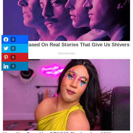
0
0
0
0