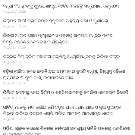
ବନ୍ୟା ବିପନ୍ନଙ୍କୁ ଶୁଖିଲା ଖାଦ୍ୟ ବାଂଟିଲେ ତିହିଡି଼ ସତ୍ୟସାଇ ସଙ୍ଗଠନ
August 7, 2026
କରାମତ ଅଲୀ କରାମତଙ୍କ ସ୍ମୃତିରେ ସାହିତ୍ୟ ସଭା ଓ ମୁଶାୟରା
August 7, 2026
ଜିଲ୍ଲା ଆଇନ ସେବା ପ୍ରାଧିକରଣ ପକ୍ଷରୁ ନାରାୟଣ ଚନ୍ଦ୍ର ଉଚ୍ଚ
ବିଦ୍ୟାଳୟରେ ସଚେତନତା କାର୍ଯ୍ୟକ୍ରମ
August 7, 2026
ଭଦ୍ରକ ଜିଲା ଦଳିତ ମହାସଂଘ ପକ୍ଷରୁ ବନ୍ୟାବିପନ୍ନଙ୍କୁ ରିଲିଫ ବଂଟନ
August 7, 2026
ବଢ଼ିଲା ନାଳିଆ ରେବ କପାଳି,ଦୁଇ ସପ୍ତାହରେ ଦୁଇଟି ବନ୍ୟା, ବିଷ୍ଣୁପୁରବିନ୍ଧା
ରାସ୍ତାରେ ୩ ଫୁଟ ପାଣି, ଇଟାପାଳରେ ଘାଇ
August 7, 2026
ରିଲିଫ ବଂଟନକୁ ନେଇ ବିଡିଓ ଓ ତହସିଲଦାରଙ୍କୁ ଘେରିଲା ଧାମନଗର ବିଜେଡି
August 7, 2026
ଜୀବିତ ମା’ଙ୍କୁ ମୃତ ଦର୍ଶାଇ ଜମି ହଡ଼ପ ଘଟଣା,ଆରଆଇ ଓ ଦୁଇ ପୁଅଙ୍କ
ଗିରଫ ଦାବିରେ ଭଦ୍ରକ ଏସ୍‌ପି ଅଫିସ ଆଗରେ ଆଇଶାଙ୍କ ଧାରଣା
August 7, 2026
ଓଡ଼ିଶା ସ୍କୁଲ କଲେଜ ଶିକ୍ଷକ କର୍ମଚାରୀ ସମନ୍ୱୟ ସମିତି ପକ୍ଷରୁ ଗଣଶିକ୍ଷା
ମନ୍ତ୍ରୀଙ୍କୁ ଦାବିପତ୍ର