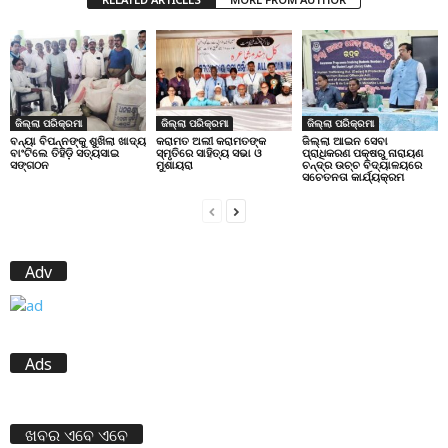
ଜିଲ୍ଲା ପରିକ୍ରମା
ଜିଲ୍ଲା ପରିକ୍ରମା
ଜିଲ୍ଲା ପରିକ୍ରମା
ବନ୍ୟା ବିପନ୍ନଙ୍କୁ ଶୁଖିଲା ଖାଦ୍ୟ
କରାମତ ଅଲୀ କରାମତଙ୍କ
ଜିଲ୍ଲା ଆଇନ ସେବା
ବାଂଟିଲେ ତିହିଡି଼ ସତ୍ୟସାଇ
ସ୍ମୃତିରେ ସାହିତ୍ୟ ସଭା ଓ
ପ୍ରାଧିକରଣ ପକ୍ଷରୁ ନାରାୟଣ
ସଙ୍ଗଠନ
ମୁଶାୟରା
ଚନ୍ଦ୍ର ଉଚ୍ଚ ବିଦ୍ୟାଳୟରେ
ସଚେତନତା କାର୍ଯ୍ୟକ୍ରମ
Adv
Ads
ଖବର ଏବେ ଏବେ