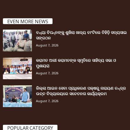
EVEN MORE NEWS
ବନ୍ୟା ବିପନ୍ନଙ୍କୁ ଶୁଖିଲା ଖାଦ୍ୟ ବାଂଟିଲେ ତିହିଡି଼ ସତ୍ୟସାଇ
ସଙ୍ଗଠନ
August 7, 2026
କରାମତ ଅଲୀ କରାମତଙ୍କ ସ୍ମୃତିରେ ସାହିତ୍ୟ ସଭା ଓ
ମୁଶାୟରା
August 7, 2026
ଜିଲ୍ଲା ଆଇନ ସେବା ପ୍ରାଧିକରଣ ପକ୍ଷରୁ ନାରାୟଣ ଚନ୍ଦ୍ର
ଉଚ୍ଚ ବିଦ୍ୟାଳୟରେ ସଚେତନତା କାର୍ଯ୍ୟକ୍ରମ
August 7, 2026
POPULAR CATEGORY