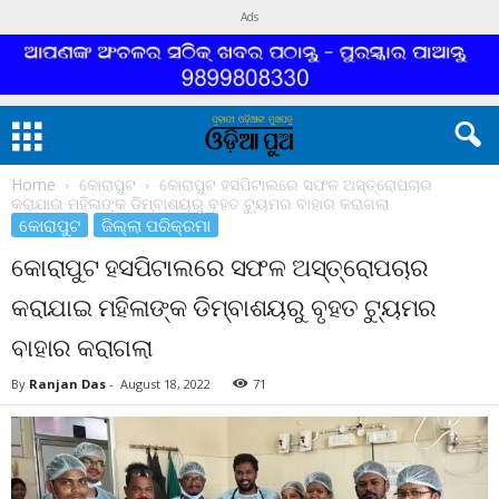
Ads
Home
କୋରାପୁଟ
କୋରାପୁଟ ହସପିଟାଲରେ ସଫଳ ଅସ୍ତ୍ରୋପଚାର
କରାଯାଇ ମହିଳାଙ୍କ ଡିମ୍ବାଶୟରୁ ବୃହତ ଟ୍ୟୁମର ବାହାର କରାଗଲା
କୋରାପୁଟ
ଜିଲ୍ଲା ପରିକ୍ରମା
କୋରାପୁଟ ହସପିଟାଲରେ ସଫଳ ଅସ୍ତ୍ରୋପଚାର
କରାଯାଇ ମହିଳାଙ୍କ ଡିମ୍ବାଶୟରୁ ବୃହତ ଟ୍ୟୁମର
ବାହାର କରାଗଲା
By
Ranjan Das
-
August 18, 2022
71