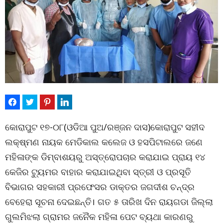
କୋରାପୁଟ ୧୭-୦୮(ଓଡିଆ ପୁଅ/ରଞ୍ଜନ ଦାସ)କୋରାପୁଟ ସହୀଦ
ଲକ୍ଷ୍ମଣ ନାୟକ ମେଡିକାଲ କଲେଜ ଓ ହସପିଟାଲରେ ଜଣେ
ମହିଳାଙ୍କ ଡିମ୍ବାଶୟରୁ ଅସ୍ତ୍ରୋପଚାର କରାଯାଇ ପ୍ରାୟ ୧୪
କେଜିର ଟ୍ୟୁମର ବାହାର କରାଯାଇଥିବା ସ୍ତ୍ରୀ ଓ ପ୍ରସୂତି
ବିଭାଗର ସହକାରୀ ପ୍ରଫେସର ଡାକ୍ତର ଜଗଦୀଶ ଚନ୍ଦ୍ର
ବେହେରା ସୂଚନା ଦେଇଛନ୍ତି। ଗତ ୫ ତାରିଖ ଦିନ ରାୟଗଡା ଜିଲ୍ଲା
ଗୁଲମିଝଲା ଗ୍ରାମର ଜନୈକ ମହିଳା ପେଟ ବ୍ୟଥା କାରଣରୁ