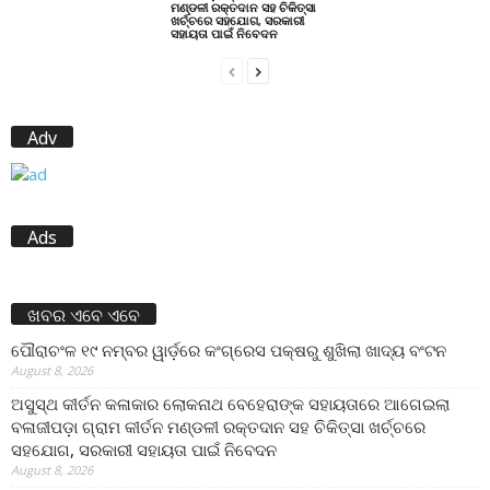
ମଣ୍ଡଳୀ ରକ୍ତଦାନ ସହ ଚିକିତ୍ସା
ଖର୍ଚ୍ଚରେ ସହଯୋଗ, ସରକାରୀ
ସହାୟତା ପାଇଁ ନିବେଦନ
Adv
Ads
ଖବର ଏବେ ଏବେ
ପୌରାଚଂଳ ୧୯ ନମ୍ବର ୱାର୍ଡ଼ରେ କଂଗ୍ରେସ ପକ୍ଷରୁ ଶୁଖିଲା ଖାଦ୍ୟ ବଂଟନ
August 8, 2026
ଅସୁସ୍ଥ କୀର୍ତନ କଳାକାର ଲୋକନାଥ ବେହେରାଙ୍କ ସହାୟତାରେ ଆଗେଇଲା
ବଳାଜୀପଡ଼ା ଗ୍ରାମ କୀର୍ତନ ମଣ୍ଡଳୀ ରକ୍ତଦାନ ସହ ଚିକିତ୍ସା ଖର୍ଚ୍ଚରେ
ସହଯୋଗ, ସରକାରୀ ସହାୟତା ପାଇଁ ନିବେଦନ
August 8, 2026