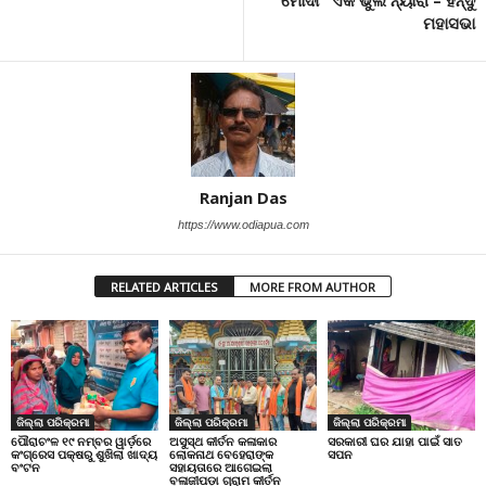
ମହାସଭା
Ranjan Das
https://www.odiapua.com
RELATED ARTICLES
MORE FROM AUTHOR
ଜିଲ୍ଲା ପରିକ୍ରମା
ଜିଲ୍ଲା ପରିକ୍ରମା
ଜିଲ୍ଲା ପରିକ୍ରମା
ପୌରାଚଂଳ ୧୯ ନମ୍ବର ୱାର୍ଡ଼ରେ
ଅସୁସ୍ଥ କୀର୍ତନ କଳାକାର
ସରକାରୀ ଘର ଯାହା ପାଇଁ ସାତ
କଂଗ୍ରେସ ପକ୍ଷରୁ ଶୁଖିଲା ଖାଦ୍ୟ
ଲୋକନାଥ ବେହେରାଙ୍କ
ସପନ
ବଂଟନ
ସହାୟତାରେ ଆଗେଇଲା
ବଳାଜୀପଡ଼ା ଗ୍ରାମ କୀର୍ତନ