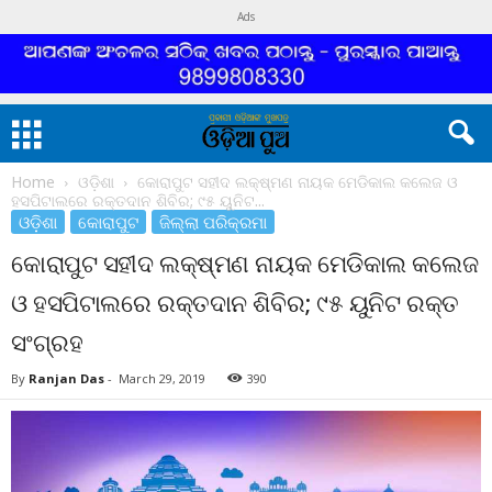
Ads
Home
ଓଡ଼ିଶା
କୋରାପୁଟ ସହୀଦ ଲକ୍ଷ୍ମଣ ନାୟକ ମେଡିକାଲ କଲେଜ ଓ
ହସପିଟାଲରେ ରକ୍ତଦାନ ଶିବିର; ୯୫ ୟୁନିଟ...
ଓଡ଼ିଶା
କୋରାପୁଟ
ଜିଲ୍ଲା ପରିକ୍ରମା
କୋରାପୁଟ ସହୀଦ ଲକ୍ଷ୍ମଣ ନାୟକ ମେଡିକାଲ କଲେଜ
ଓ ହସପିଟାଲରେ ରକ୍ତଦାନ ଶିବିର; ୯୫ ୟୁନିଟ ରକ୍ତ
ସଂଗ୍ରହ
By
Ranjan Das
-
March 29, 2019
390