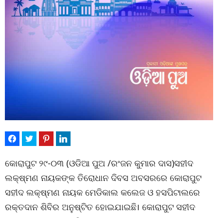
କୋରାପୁଟ ୨୯-୦୩ (ଓଡିଆ ପୁଅ /ରଂଜନ କୁମାର ଦାସ)ସହୀଦ
ଲକ୍ଷ୍ମଣ ନାୟକଙ୍କ ତିରୋଧାନ ଦିବସ ଅବସରରେ କୋରାପୁଟ
ସହୀଦ ଲକ୍ଷ୍ମଣ ନାୟକ ମେଡିକାଲ କଲେଜ ଓ ହସପିଟାଲରେ
ରକ୍ତଦାନ ଶିବିର ଅନୁଷ୍ଟିତ ହୋଇଯାଇଛି। କୋରାପୁଟ ସହୀଦ