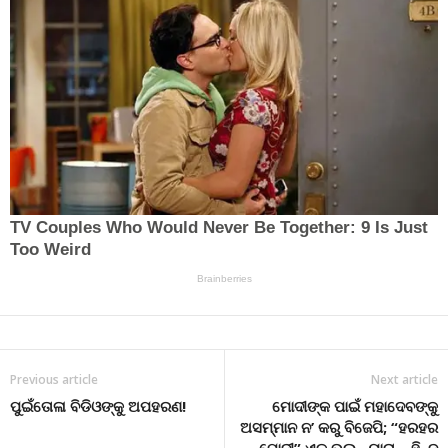
Previous article
Next article
ପୁଇଁତୋଳା ବିଡିଓଙ୍କୁ ଅପହରଣ!
ମୋଦୀଙ୍କ ପାଇଁ ମହାଦେବଙ୍କୁ
ଅସମ୍ମାନ ନ’ କରୁ ବିଜେପି; “ହରହର
ମୋଦୀ” ଏକ ଭୁଲ ନ୍ୟାରା – ହିନ୍ଦୁ