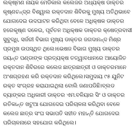
ଲକ୍ଷ୍ମଣ ନାୟକ ମେଡିକାଲ କଲେଜର ଅଧ୍ୟକ୍ଷ ଡାକ୍ତର
କୃଷ୍ଣଚନ୍ଦ୍ର ବିଶ୍ୱାଲ ରକ୍ତଦାନ ଶିବିରକୁ ମୁଖ୍ୟ ଅତିଥିଭାବେ
ଯୋଗଦେଇ ଉଦଘାଟନ କରିଥିବା ବେଳେ ଅଧିକ୍ଷକ ଡାକ୍ତର
ହରେକୃଷ୍ଣ ଦଳେଇ, ପୂର୍ବତନ ଅଧିକ୍ଷକ ଡାକ୍ତର କ୍ଷେତ୍ରବାସୀ
ସୁବୁଦ୍ଧି, ସର୍ଜରୀ ବିଭାଗ ମୁଖ୍ୟ ଡାକ୍ତର ଜଗଦାନନ୍ଦ ମିଶ୍ର
ପ୍ରମୁଖ ଉପସ୍ଥିତ ଥିଲେ।ଭେଷଜ ବିଭାଗ ମୁଖ୍ୟ ଡାକ୍ତର
ଜୟନ୍ତ ପଣ୍ଡାଙ୍କ ପ୍ରତ୍ୟକ୍ଷ ତତ୍ୱାବଧାନରେ ଆୟୋଜିତ
ରକ୍ତଦାନ ଶିବିରରେ କଲେଜ ଛାତ୍ରଛାତ୍ରୀ ଓ ଡାକ୍ତରମାନେ
ଅଂଶଗ୍ରହଣ କରି ରକ୍ତଦାନ କରିଥିଲେ।ସମୁଦାୟ ୯୫ ୟୁନିଟ
ରକ୍ତ ସଂଗ୍ରହ କରାଯାଇଥିଲା ବୋଲି ଜଣାପଡିଛି।ବ୍ଲଡ
ବ୍ୟାଙ୍କର ଅଧିକାରୀ ଡାକ୍ତର ଏମ.ବଳିୟାର ସିଂ ଓ ଡାକ୍ତର
ରତିକାନ୍ତ ଖଟୁଆ ଯୋଗଦେଇ ପରିଚାଳନା କରିଥିବା ବେଳେ
କଲେଜ ଛାତ୍ର ସଂଘ ସଭାପତି ସହୀତ ମହାନ୍ତି ଯୋଗଦେଇ
ପରିଚାଳନାରେ ସହଯୋଗ କରିଥିଲେ।