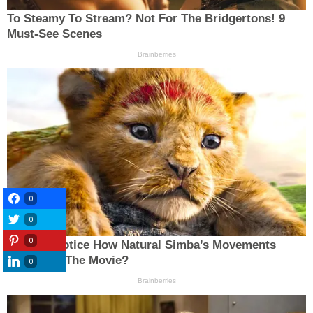
0
0
0
0