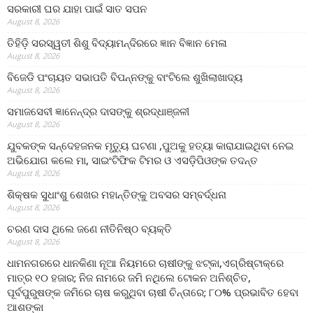
ସରକାରୀ ଘର ଯାହା ପାଇଁ ସାତ ସପନ
August 8, 2026
ତିହିଡି଼ ସରସ୍ୱତୀ ଶିଶୁ ବିଦ୍ୟାମନ୍ଦିରରେ ଜ୍ଞାନ ବିଜ୍ଞାନ ମେଳା
August 8, 2026
ବିଜେଡି ପଂଚାୟତ ସଭାପତି ବିପନ୍ନଙ୍କୁ ବାଂଟିଲେ ଶୁଖିଲାଖାଦ୍ୟ
August 8, 2026
ସମାଜସେବୀ ଜ୍ଞାନେନ୍ଦ୍ର ଦାସଙ୍କୁ ଶ୍ରଦ୍ଧାଞ୍ଜଳୀ
August 8, 2026
ଯୁବକଙ୍କ ସନ୍ଦେହଜନକ ମୃତ୍ୟୁ ଘଟଣା ,ପୁଅକୁ ହତ୍ୟା କାରାଯାଇଥିବା ନେଇ
ଅଭିଯୋଗ କଲେ ମା, ସାଇଂଟିଫିକ ଟିମର ଓ ଏସଡ଼ିପିଓଙ୍କ ତଦନ୍ତ
August 8, 2026
ଶିକ୍ଷକ ସୁଧାଂଶୁ ଶେଖର ମହାନ୍ତିଙ୍କୁ ଅବସର ସମ୍ବର୍ଦ୍ଧନା
August 8, 2026
ଚରଣ ଦାସ ଥିଲେ ଜଣେ ନୀତିନିଷ୍ଠ ବ୍ୟକ୍ତି
August 8, 2026
ଧାମନଗରରେ ଧାନକିଣା ନୂଆ ନିୟମରେ ଚାଷୀଙ୍କୁ ଝଟ୍‌କା,ଏଗ୍ରିଷ୍ଟାକ୍‌ରେ
ମାତ୍ର ୧୦ ହଜାର; ନିଜ ନାମରେ ଜମି ନଥିଲେ ଟୋକନ ଅନିଶ୍ଚିତ,
ପୂର୍ବପୁରୁଷଙ୍କ ଜମିରେ ଚାଷ କରୁଥିବା ଚାଷୀ ଚିନ୍ତାରେ; ୮୦% ପ୍ରଭାବିତ ହେବା
ଆଶଙ୍କା