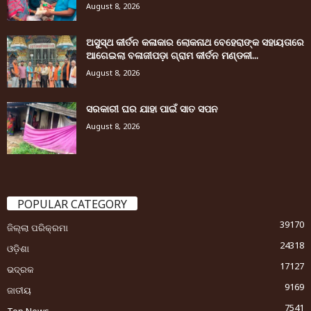
August 8, 2026
ଅସୁସ୍ଥ କୀର୍ତନ କଳାକାର ଲୋକନାଥ ବେହେରାଙ୍କ ସହାୟତାରେ
ଆଗେଇଲା ବଳାଜୀପଡ଼ା ଗ୍ରାମ କୀର୍ତନ ମଣ୍ଡଳୀ...
August 8, 2026
ସରକାରୀ ଘର ଯାହା ପାଇଁ ସାତ ସପନ
August 8, 2026
POPULAR CATEGORY
39170
ଜିଲ୍ଲା ପରିକ୍ରମା
24318
ଓଡ଼ିଶା
17127
ଭଦ୍ରକ
9169
ଜାତୀୟ
7541