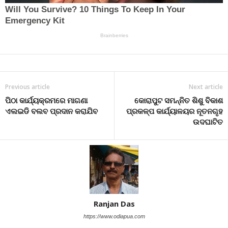
Previous article
Next article
ପିଠା କାର୍ଯ୍ୟକ୍ରମରେ ମାଗଣା
କୋରାପୁଟ ସମନ୍ନିତ ଶିଶୁ ବିକାଶ
ଏଲଇଡି ବଲବ ପ୍ରଦାନ କରାଯିବ
ପ୍ରକଳ୍ପ କାର୍ଯ୍ୟାଳୟର ନୂତନଗୃହ
ଉଦଘାଟିତ
Ranjan Das
https://www.odiapua.com