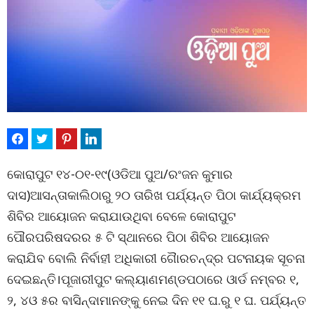
କୋରାପୁଟ ୧୪-୦୧-୧୯(ଓଡିଆ ପୁଅ/ରଂଜନ କୁମାର
ଦାସ)ଆସନ୍ତାକାଲିଠାରୁ ୨୦ ତାରିଖ ପର୍ଯ୍ୟନ୍ତ ପିଠା କାର୍ଯ୍ୟକ୍ରମ
ଶିବିର ଆୟୋଜନ କରାଯାଉଥିବା ବେଳେ କୋରାପୁଟ
ପୌରପରିଷଦରର ୫ ଟି ସ୍ଥାନରେ ପିଠା ଶିବିର ଆୟୋଜନ
କରାଯିବ ବୋଲି ନିର୍ବାହୀ ଅଧିକାରୀ ଗୈାରଚନ୍ଦ୍ର ପଟନାୟକ ସୂଚନା
ଦେଇଛନ୍ତି।ପୂଜାରୀପୁଟ କଲ୍ୟାଣମଣ୍ଡପଠାରେ ଓାର୍ଡ ନମ୍ବର ୧,
୨, ୪ଓ ୫ର ବାସିନ୍ଦାମାନଙ୍କୁ ନେଇ ଦିନ ୧୧ ଘ.ରୁ ୧ ଘ. ପର୍ଯ୍ୟନ୍ତ