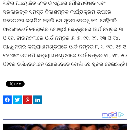
ଶିବିର ଆୟୋଜିତ ହେବ ଓ ଏଥିରେ ପୌରପରିଷଦ ଏବଂ
ସରକାରଙ୍କ ସମସ୍ତ ବିକାଶମୂଳକ କାର୍ଯ୍ୟକ୍ରମ ଉପରେ
ସଚେତନତା କରାଯିବ ବୋଲି ସେ ସୂଚନା ଦେଇଥିଲେ।ସେହିପରି
ହାଉସିଂବୋର୍ଡ କଲୋନୀର ଗୋଷ୍ଠୀ କେନ୍ଦ୍ରରେ ଓାର୍ଡ ନମ୍ବର ୩
ଓ ୧୭, ଟାଉନହଲରେ ଓାର୍ଡ ନମ୍ବର ୬, ୭, ୧୧, ୧୨, ୧୩ ଓ ୧୪,
ଗାନ୍ଧିନଗର କଲ୍ୟାଣମଣ୍ଡପରେ ଓାର୍ଡ ନମ୍ବର ୮, ୯, ୧୦, ୧୫ ଓ
୧୬ ଏବଂ ଓଏମପି କଲ୍ୟାଣମଣ୍ଡପରେ ଓାର୍ଡ ନମ୍ବର ୧୮, ୧୯, ୨୦
ଓ୨୧ର ବାସିନ୍ଦାମାନେ ଯୋଗଦେବେ ବୋଲି ସେ ସୂଚନା ଦେଇଛନ୍ତି।