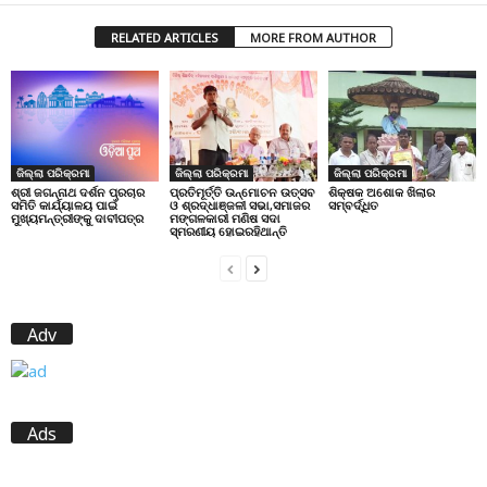
RELATED ARTICLES
MORE FROM AUTHOR
ଜିଲ୍ଲା ପରିକ୍ରମା
ଜିଲ୍ଲା ପରିକ୍ରମା
ଜିଲ୍ଲା ପରିକ୍ରମା
ପ୍ରତିମୂର୍ତ୍ତି ଉନ୍ମୋଚନ ଉତ୍ସବ
ଶିକ୍ଷକ ଅଶୋକ ଖିଲାର
ଶ୍ରୀ ଜଗନ୍ନାଥ ଦର୍ଶନ ପ୍ରଚାର
ଓ ଶ୍ରଦ୍ଧାଞ୍ଜଳୀ ସଭା,ସମାଜର
ସମ୍ବର୍ଦ୍ଧିତ
ସମିତି କାର୍ଯ୍ୟାଳୟ ପାଇଁ
ମଙ୍ଗଳକାରୀ ମଣିଷ ସଦା
ମୁଖ୍ୟମନ୍ତ୍ରୀଙ୍କୁ ଦାବୀପତ୍ର
ସ୍ମରଣୀୟ ହୋଇରହିଥାନ୍ତି
Adv
Ads