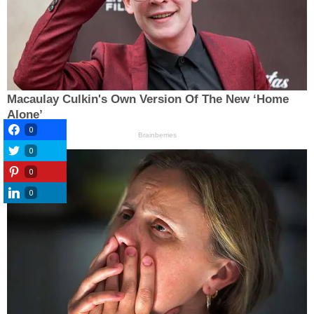
0
0
0
0