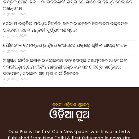
ଭଦ୍ରକ ମୋଚି ଛକ – ମା ଭଦ୍ରକାଳୀ ରାସ୍ତା ଯୋଗାଯୋଗ ବିଛିନ୍ନ ନେଇ ଜନ
ଅସନ୍ତୋଷ
August 9, 2026
ସେବା ଓ ଭକ୍ତିର ଅନନ୍ୟ ନିଦର୍ଶନ: କୋଠାର ଛକରେ ବୋଲବମ୍ ଭକ୍ତଙ୍କ
ପଦସେବା କଲେ ମନ୍ତ୍ରୀ ସୂର୍ଯ୍ୟବଂଶୀ ସୂରଜ
August 9, 2026
ପୌରାଚଂଳ ୧୯ ନମ୍ବର ୱାର୍ଡ଼ରେ କଂଗ୍ରେସ ପକ୍ଷରୁ ଶୁଖିଲା ଖାଦ୍ୟ ବଂଟନ
August 8, 2026
ଅସୁସ୍ଥ କୀର୍ତନ କଳାକାର ଲୋକନାଥ ବେହେରାଙ୍କ ସହାୟତାରେ ଆଗେଇଲା
ବଳାଜୀପଡ଼ା ଗ୍ରାମ କୀର୍ତନ ମଣ୍ଡଳୀ ରକ୍ତଦାନ ସହ ଚିକିତ୍ସା ଖର୍ଚ୍ଚରେ
ସହଯୋଗ, ସରକାରୀ ସହାୟତା ପାଇଁ ନିବେଦନ
August 8, 2026
Odia Pua is the first Odia Newspaper which is printed &
Published from New Delhi & first Odia mobile news site.