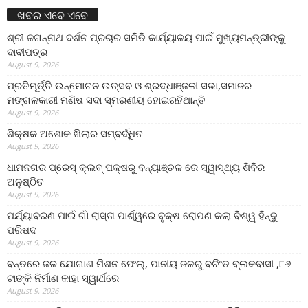
ଖବର ଏବେ ଏବେ
ଶ୍ରୀ ଜଗନ୍ନାଥ ଦର୍ଶନ ପ୍ରଚାର ସମିତି କାର୍ଯ୍ୟାଳୟ ପାଇଁ ମୁଖ୍ୟମନ୍ତ୍ରୀଙ୍କୁ
ଦାବୀପତ୍ର
August 9, 2026
ପ୍ରତିମୂର୍ତ୍ତି ଉନ୍ମୋଚନ ଉତ୍ସବ ଓ ଶ୍ରଦ୍ଧାଞ୍ଜଳୀ ସଭା,ସମାଜର
ମଙ୍ଗଳକାରୀ ମଣିଷ ସଦା ସ୍ମରଣୀୟ ହୋଇରହିଥାନ୍ତି
August 9, 2026
ଶିକ୍ଷକ ଅଶୋକ ଖିଲାର ସମ୍ବର୍ଦ୍ଧିତ
August 9, 2026
ଧାମନଗର ପ୍ରେସ୍ କ୍ଲବ୍ ପକ୍ଷରୁ ବନ୍ୟାଞ୍ଚଳ ରେ ସ୍ୱାସ୍ଥ୍ୟ ଶିବିର
ଅନୁଷ୍ଠିତ
August 9, 2026
ପର୍ଯ୍ୟାବରଣ ପାଇଁ ଗାଁ ରାସ୍ତା ପାର୍ଶ୍ୱରେ ବୃକ୍ଷ ରୋପଣ କଲା ବିଶ୍ୱ ହିନ୍ଦୁ
ପରିଷଦ
August 9, 2026
ବନ୍ତରେ ଜଳ ଯୋଗାଣ ମିଶନ ଫେଲ୍‌, ପାନୀୟ ଜଳରୁ ବଚିଂତ ବ୍ଲକବାସୀ ,୮୬
ଟାଙ୍କି ନିର୍ମାଣ କାହା ସ୍ୱାର୍ଥରେ
August 9, 2026