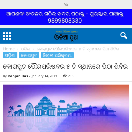
Ads
Home
ଓଡ଼ିଶା
କୋରାପୁଟ ପୌରପରିଷଦର ୫ ଟି ସ୍ଥାନରେ ପିଠା ଶିବିର
ଓଡ଼ିଶା
କୋରାପୁଟ
ଜିଲ୍ଲା ପରିକ୍ରମା
କୋରାପୁଟ ପୌରପରିଷଦର ୫ ଟି ସ୍ଥାନରେ ପିଠା ଶିବିର
By
Ranjan Das
-
January 14, 2019
285