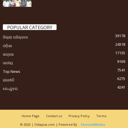
POPULAR CATEGORY
39178
ଜିଲ୍ଲା ପରିକ୍ରମା
24318
ଓଡ଼ିଶା
17135
ଭଦ୍ରକ
9169
ଜାତୀୟ
7541
Top News
6275
ରାଜନୀତି
4241
କେନ୍ଦୁଝର
Home Page
Contact us
Privacy Policy
Terms
© 2020 | Odiapua.com | Powered By
FanciedMedia