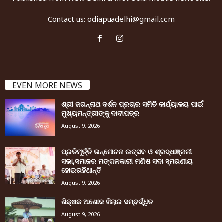
Contact us:
odiapuadelhi@gmail.com
EVEN MORE NEWS
ଶ୍ରୀ ଜଗନ୍ନାଥ ଦର୍ଶନ ପ୍ରଚାର ସମିତି କାର୍ଯ୍ୟାଳୟ ପାଇଁ
ମୁଖ୍ୟମନ୍ତ୍ରୀଙ୍କୁ ଦାବୀପତ୍ର
August 9, 2026
ପ୍ରତିମୂର୍ତ୍ତି ଉନ୍ମୋଚନ ଉତ୍ସବ ଓ ଶ୍ରଦ୍ଧାଞ୍ଜଳୀ
ସଭା,ସମାଜର ମଙ୍ଗଳକାରୀ ମଣିଷ ସଦା ସ୍ମରଣୀୟ
ହୋଇରହିଥାନ୍ତି
August 9, 2026
ଶିକ୍ଷକ ଅଶୋକ ଖିଲାର ସମ୍ବର୍ଦ୍ଧିତ
August 9, 2026